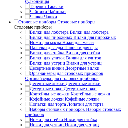
бульонницы
Тарелки
Чайники
Чашки
Cтоловые приборы
Cтоловые приборы
Вилки для лобстера
Вилки для пирожных
Ножи для масла
Палочки для еды
Вилки для стейка
Вилки для улиток
Вилки для устриц
Десертные вилки
Органайзеры для столовых приборов
Десертные ложки
Десертные ножи
Коктейльные ложки
Кофейные ложки
Лопатки для торта
Наборы столовых
приборов
Ножи для стейка
Ножи для устриц