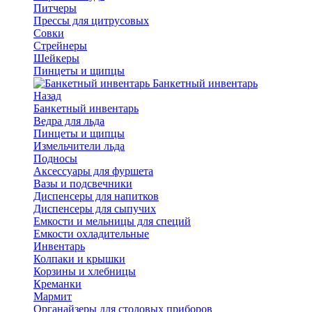
Питчеры
Прессы для цитрусовых
Совки
Стрейнеры
Шейкеры
Пинцеты и щипцы
Банкетный инвентарь
Назад
Банкетный инвентарь
Ведра для льда
Пинцеты и щипцы
Измельчители льда
Подносы
Аксессуары для фуршета
Вазы и подсвечники
Диспенсеры для напитков
Диспенсеры для сыпучих
Емкости и мельницы для специй
Емкости охладительные
Инвентарь
Колпаки и крышки
Корзины и хлебницы
Креманки
Мармит
Органайзеры для столовых приборов