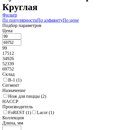
Круглая
Фильтр
По популярности
По алфавиту
По цене
Подбор параметров
Цена
99
17512
34926
52339
69752
Склад
В-1 (
1
)
Сегмент
Назначение
Нож для пиццы (
2
)
HACCP
Производитель
FoREST (
1
)
Lacor (
1
)
Коллекция
Длина, мм