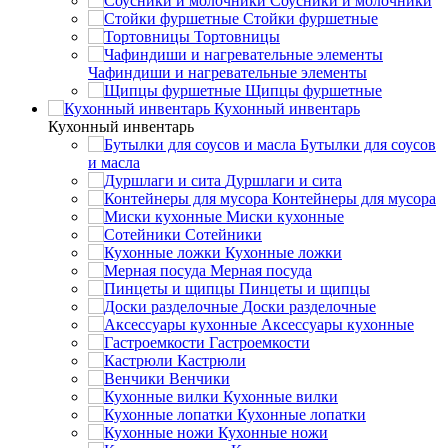
Соусники и молочники
Стойки фуршетные
Тортовницы
Чафиндиши и нагревательные элементы
Щипцы фуршетные
Кухонный инвентарь
Кухонный инвентарь
Бутылки для соусов
и масла
Дуршлаги и сита
Контейнеры для мусора
Миски кухонные
Сотейники
Кухонные ложки
Мерная посуда
Пинцеты и щипцы
Доски разделочные
Аксессуары кухонные
Гастроемкости
Кастрюли
Венчики
Кухонные вилки
Кухонные лопатки
Кухонные ножи