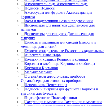
Измельчители льда
Подносы
Аксессуары для
фуршета
Вазы и подсвечники
Диспенсеры для
напитков
Диспенсеры для
сыпучих
Емкости и
мельницы для специй
Емкости охладительные
Инвентарь
Колпаки и крышки
Корзины и хлебницы
Креманки
Мармит
Органайзеры для столовых приборов
Пепельницы
Подносы и
витрины для фуршета
Подсалфетники
Сахарницы и масленки