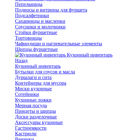
Пепельницы
Подносы и витрины для фуршета
Подсалфетники
Сахарницы и масленки
Соусники и молочники
Стойки фуршетные
Тортовницы
Чафиндиши и нагревательные элементы
Щипцы фуршетные
Кухонный инвентарь
Назад
Кухонный инвентарь
Бутылки для соусов и масла
Дуршлаги и сита
Контейнеры для мусора
Миски кухонные
Сотейники
Кухонные ложки
Мерная посуда
Пинцеты и щипцы
Доски разделочные
Аксессуары кухонные
Гастроемкости
Кастрюли
Венчики