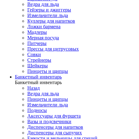
Ведра для льда
Гейзеры и джиггеры
Измельчители льда
Куллеры для напитков
Ложки бармена
Мадлеры
Мерная посуда
Питчеры
Прессы для цитрусовых
Совки
Стрейнеры
Шейкеры
Пинцеты и щипцы
Банкетный инвентарь
Банкетный инвентарь
Назад
Ведра для льда
Пинцеты и щипцы
Измельчители льда
Подносы
Аксессуары для фуршета
Вазы и подсвечники
Диспенсеры для напитков
Диспенсеры для сыпучих
Емкости и мельницы для специй