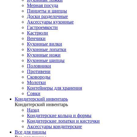
Мерная посуда
Пинцеты и щипцы
Доски разделочные
Аксессуары кухонные
Гастроемкости
Кастрюли
Венчики
Кухонные вилки
Кухонные лопатки
Кухонные ножи
Кухонные щипцы
Половники
Противени
Сковороды
Молотки
Контейнеры для хранения
Совки
Кондитерский инвентарь
Кондитерский инвентарь
Назад
Кондитерские кольца и формы
Кондитерские лопатки и кисточки
Аксессуары кондитерские
Все для пиццы