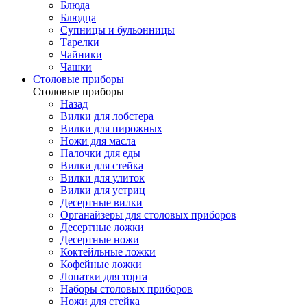
Блюда
Блюдца
Супницы и бульонницы
Тарелки
Чайники
Чашки
Cтоловые приборы
Cтоловые приборы
Назад
Вилки для лобстера
Вилки для пирожных
Ножи для масла
Палочки для еды
Вилки для стейка
Вилки для улиток
Вилки для устриц
Десертные вилки
Органайзеры для столовых приборов
Десертные ложки
Десертные ножи
Коктейльные ложки
Кофейные ложки
Лопатки для торта
Наборы столовых приборов
Ножи для стейка