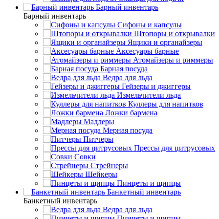
Барный инвентарь
Барный инвентарь
Сифоны и капсулы
Штопоры и открывалки
Ящики и органайзеры
Аксесуары барные
Атомайзеры и риммеры
Барная посуда
Ведра для льда
Гейзеры и джиггеры
Измельчители льда
Куллеры для напитков
Ложки бармена
Мадлеры
Мерная посуда
Питчеры
Прессы для цитрусовых
Совки
Стрейнеры
Шейкеры
Пинцеты и щипцы
Банкетный инвентарь
Банкетный инвентарь
Ведра для льда
Пинцеты и щипцы