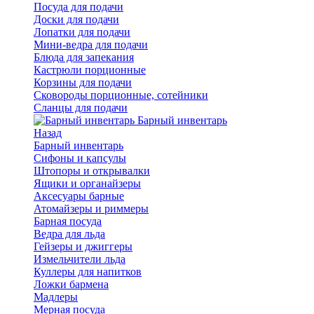
Посуда для подачи
Доски для подачи
Лопатки для подачи
Мини-ведра для подачи
Блюда для запекания
Кастрюли порционные
Корзины для подачи
Сковороды порционные, сотейники
Сланцы для подачи
Барный инвентарь
Назад
Барный инвентарь
Сифоны и капсулы
Штопоры и открывалки
Ящики и органайзеры
Аксесуары барные
Атомайзеры и риммеры
Барная посуда
Ведра для льда
Гейзеры и джиггеры
Измельчители льда
Куллеры для напитков
Ложки бармена
Мадлеры
Мерная посуда