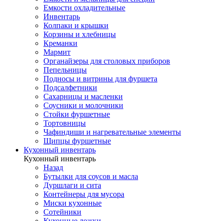
Емкости охладительные
Инвентарь
Колпаки и крышки
Корзины и хлебницы
Креманки
Мармит
Органайзеры для столовых приборов
Пепельницы
Подносы и витрины для фуршета
Подсалфетники
Сахарницы и масленки
Соусники и молочники
Стойки фуршетные
Тортовницы
Чафиндиши и нагревательные элементы
Щипцы фуршетные
Кухонный инвентарь
Кухонный инвентарь
Назад
Бутылки для соусов и масла
Дуршлаги и сита
Контейнеры для мусора
Миски кухонные
Сотейники
Кухонные ложки