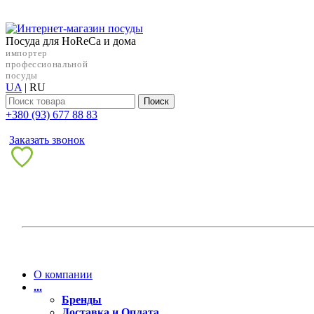
Посуда для HoReCa и дома
импортер
профессиональной
посуды
UA
|
RU
Поиск
+38‎0 (93) 677 88 83
Заказать звонок
О компании
...
Бренды
Доставка и Оплата