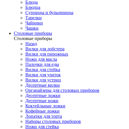
Блюда
Блюдца
Супницы и бульонницы
Тарелки
Чайники
Чашки
Cтоловые приборы
Cтоловые приборы
Назад
Вилки для лобстера
Вилки для пирожных
Ножи для масла
Палочки для еды
Вилки для стейка
Вилки для улиток
Вилки для устриц
Десертные вилки
Органайзеры для столовых приборов
Десертные ложки
Десертные ножи
Коктейльные ложки
Кофейные ложки
Лопатки для торта
Наборы столовых приборов
Ножи для стейка