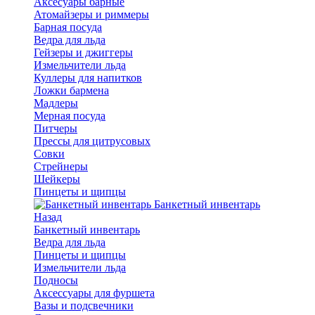
Аксесуары барные
Атомайзеры и риммеры
Барная посуда
Ведра для льда
Гейзеры и джиггеры
Измельчители льда
Куллеры для напитков
Ложки бармена
Мадлеры
Мерная посуда
Питчеры
Прессы для цитрусовых
Совки
Стрейнеры
Шейкеры
Пинцеты и щипцы
Банкетный инвентарь
Назад
Банкетный инвентарь
Ведра для льда
Пинцеты и щипцы
Измельчители льда
Подносы
Аксессуары для фуршета
Вазы и подсвечники