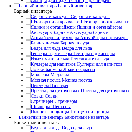
Сланцы для подачи
Барный инвентарь
Барный инвентарь
Сифоны и капсулы
Штопоры и открывалки
Ящики и органайзеры
Аксесуары барные
Атомайзеры и риммеры
Барная посуда
Ведра для льда
Гейзеры и джиггеры
Измельчители льда
Куллеры для напитков
Ложки бармена
Мадлеры
Мерная посуда
Питчеры
Прессы для цитрусовых
Совки
Стрейнеры
Шейкеры
Пинцеты и щипцы
Банкетный инвентарь
Банкетный инвентарь
Ведра для льда