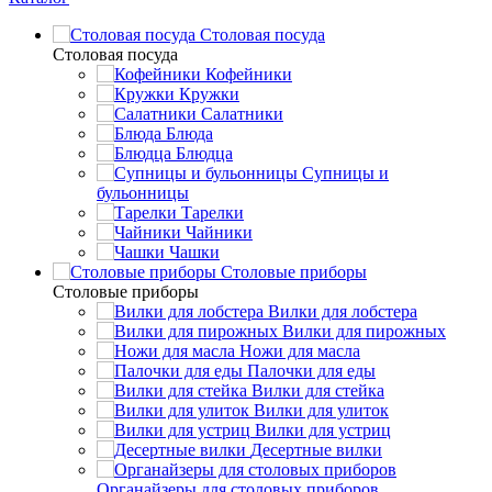
Столовая посуда
Столовая посуда
Кофейники
Кружки
Салатники
Блюда
Блюдца
Супницы и
бульонницы
Тарелки
Чайники
Чашки
Cтоловые приборы
Cтоловые приборы
Вилки для лобстера
Вилки для пирожных
Ножи для масла
Палочки для еды
Вилки для стейка
Вилки для улиток
Вилки для устриц
Десертные вилки
Органайзеры для столовых приборов