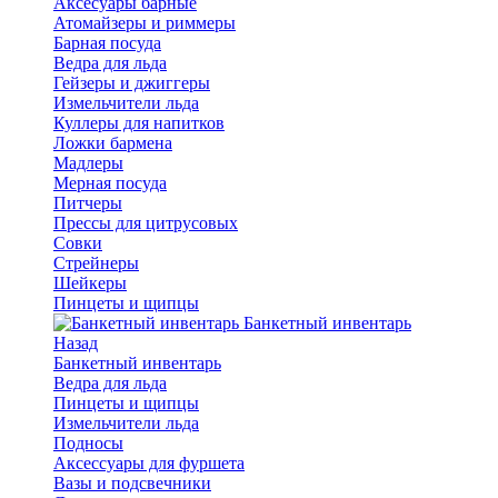
Аксесуары барные
Атомайзеры и риммеры
Барная посуда
Ведра для льда
Гейзеры и джиггеры
Измельчители льда
Куллеры для напитков
Ложки бармена
Мадлеры
Мерная посуда
Питчеры
Прессы для цитрусовых
Совки
Стрейнеры
Шейкеры
Пинцеты и щипцы
Банкетный инвентарь
Назад
Банкетный инвентарь
Ведра для льда
Пинцеты и щипцы
Измельчители льда
Подносы
Аксессуары для фуршета
Вазы и подсвечники