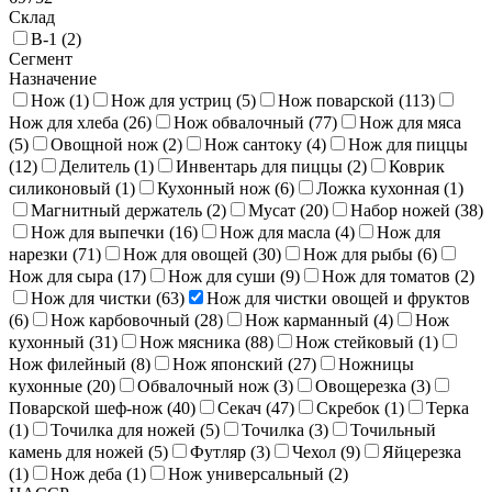
Склад
В-1 (
2
)
Сегмент
Назначение
Нож (
1
)
Нож для устриц (
5
)
Нож поварской (
113
)
Нож для хлеба (
26
)
Нож обвалочный (
77
)
Нож для мяса
(
5
)
Овощной нож (
2
)
Нож сантоку (
4
)
Нож для пиццы
(
12
)
Делитель (
1
)
Инвентарь для пиццы (
2
)
Коврик
силиконовый (
1
)
Кухонный нож (
6
)
Ложка кухонная (
1
)
Магнитный держатель (
2
)
Мусат (
20
)
Набор ножей (
38
)
Нож для выпечки (
16
)
Нож для масла (
4
)
Нож для
нарезки (
71
)
Нож для овощей (
30
)
Нож для рыбы (
6
)
Нож для сыра (
17
)
Нож для суши (
9
)
Нож для томатов (
2
)
Нож для чистки (
63
)
Нож для чистки овощей и фруктов
(
6
)
Нож карбовочный (
28
)
Нож карманный (
4
)
Нож
кухонный (
31
)
Нож мясника (
88
)
Нож стейковый (
1
)
Нож филейный (
8
)
Нож японский (
27
)
Ножницы
кухонные (
20
)
Обвалочный нож (
3
)
Овощерезка (
3
)
Поварской шеф-нож (
40
)
Секач (
47
)
Скребок (
1
)
Терка
(
1
)
Точилка для ножей (
5
)
Точилка (
3
)
Точильный
камень для ножей (
5
)
Футляр (
3
)
Чехол (
9
)
Яйцерезка
(
1
)
Нож деба (
1
)
Нож универсальный (
2
)