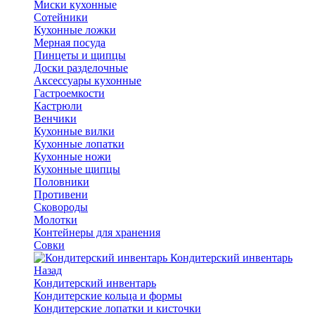
Миски кухонные
Сотейники
Кухонные ложки
Мерная посуда
Пинцеты и щипцы
Доски разделочные
Аксессуары кухонные
Гастроемкости
Кастрюли
Венчики
Кухонные вилки
Кухонные лопатки
Кухонные ножи
Кухонные щипцы
Половники
Противени
Сковороды
Молотки
Контейнеры для хранения
Совки
Кондитерский инвентарь
Назад
Кондитерский инвентарь
Кондитерские кольца и формы
Кондитерские лопатки и кисточки