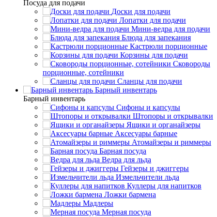
Посуда для подачи
Доски для подачи
Лопатки для подачи
Мини-ведра для подачи
Блюда для запекания
Кастрюли порционные
Корзины для подачи
Сковороды
порционные, сотейники
Сланцы для подачи
Барный инвентарь
Барный инвентарь
Сифоны и капсулы
Штопоры и открывалки
Ящики и органайзеры
Аксесуары барные
Атомайзеры и риммеры
Барная посуда
Ведра для льда
Гейзеры и джиггеры
Измельчители льда
Куллеры для напитков
Ложки бармена
Мадлеры
Мерная посуда