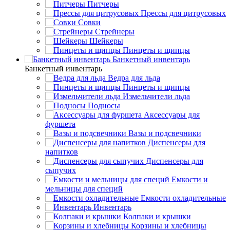
Питчеры
Прессы для цитрусовых
Совки
Стрейнеры
Шейкеры
Пинцеты и щипцы
Банкетный инвентарь
Банкетный инвентарь
Ведра для льда
Пинцеты и щипцы
Измельчители льда
Подносы
Аксессуары для
фуршета
Вазы и подсвечники
Диспенсеры для
напитков
Диспенсеры для
сыпучих
Емкости и
мельницы для специй
Емкости охладительные
Инвентарь
Колпаки и крышки
Корзины и хлебницы