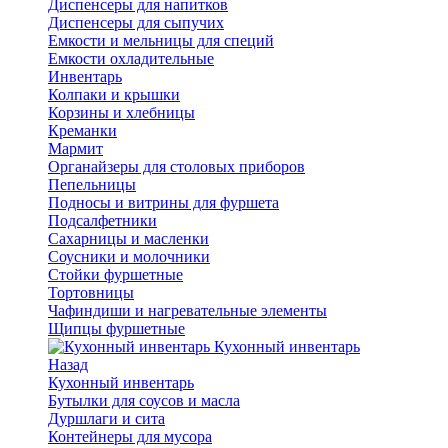
Диспенсеры для напитков
Диспенсеры для сыпучих
Емкости и мельницы для специй
Емкости охладительные
Инвентарь
Колпаки и крышки
Корзины и хлебницы
Креманки
Мармит
Органайзеры для столовых приборов
Пепельницы
Подносы и витрины для фуршета
Подсалфетники
Сахарницы и масленки
Соусники и молочники
Стойки фуршетные
Тортовницы
Чафиндиши и нагревательные элементы
Щипцы фуршетные
Кухонный инвентарь
Назад
Кухонный инвентарь
Бутылки для соусов и масла
Дуршлаги и сита
Контейнеры для мусора