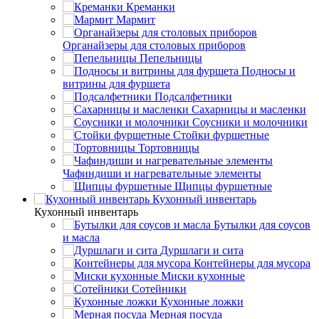
Креманки
Мармит
Органайзеры для столовых приборов
Пепельницы
Подносы и
витрины для фуршета
Подсалфетники
Сахарницы и масленки
Соусники и молочники
Стойки фуршетные
Тортовницы
Чафиндиши и нагревательные элементы
Щипцы фуршетные
Кухонный инвентарь
Кухонный инвентарь
Бутылки для соусов
и масла
Дуршлаги и сита
Контейнеры для мусора
Миски кухонные
Сотейники
Кухонные ложки
Мерная посуда