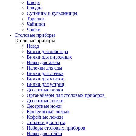
Блюда
Блюдца
Супницы и бульонницы
Тарелки
Чайники
Чашки
Cтоловые приборы
Cтоловые приборы
Назад
Вилки для лобстера
Вилки для пирожных
Ножи для масла
Палочки для еды
Вилки для стейка
Вилки для улиток
Вилки для устриц
Десертные вилки
Органайзеры для столовых приборов
Десертные ложки
Десертные ножи
Коктейльные ложки
Кофейные ложки
Лопатки для торта
Наборы столовых приборов
Ножи для стейка