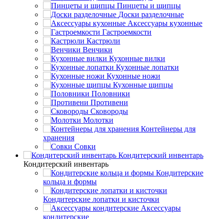
Пинцеты и щипцы
Доски разделочные
Аксессуары кухонные
Гастроемкости
Кастрюли
Венчики
Кухонные вилки
Кухонные лопатки
Кухонные ножи
Кухонные щипцы
Половники
Противени
Сковороды
Молотки
Контейнеры для
хранения
Совки
Кондитерский инвентарь
Кондитерский инвентарь
Кондитерские
кольца и формы
Кондитерские лопатки и кисточки
Аксессуары
кондитерские