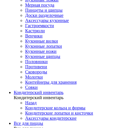
Мерная посуда
Пинцеты и щипцы
Доски разделочные
Аксессуары кухонные
Гастроемкости
Кастрюли
Венчики
Кухонные вилки
Кухонные лопатки
Кухонные ножи
Кухонные щипцы
Половники
Противени
Сковороды
Молотки
Контейнеры для хранения
Совки
Кондитерский инвентарь
Кондитерский инвентарь
Назад
Кондитерские кольца и формы
Кондитерские лопатки и кисточки
Аксессуары кондитерские
Все для пиццы