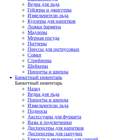
Ведра для льда
Гейзеры и джиггеры
Измельчители льда
Куллеры для напитков
Ложки бармена
Мадлеры
Мерная посуда
Питчеры
Прессы для цитрусовых
Совки
Стрейнеры
Шейкеры
Пинцеты и щипцы
Банкетный инвентарь
Банкетный инвентарь
Назад
Ведра для льда
Пинцеты и щипцы
Измельчители льда
Подносы
Аксессуары для фуршета
Вазы и подсвечники
Диспенсеры для напитков
Диспенсеры для сыпучих
Емкости и мельницы для специй