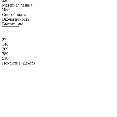
320
Материал лезвия
Цвет
Способ мытья
Экологичность
Высота, мм
27
148
269
389
510
Покрытие (Декор)
Диаметр, мм
10
70
130
190
250
Ширина, мм