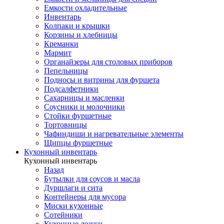
Емкости охладительные
Инвентарь
Колпаки и крышки
Корзины и хлебницы
Креманки
Мармит
Органайзеры для столовых приборов
Пепельницы
Подносы и витрины для фуршета
Подсалфетники
Сахарницы и масленки
Соусники и молочники
Стойки фуршетные
Тортовницы
Чафиндиши и нагревательные элементы
Щипцы фуршетные
Кухонный инвентарь
Кухонный инвентарь
Назад
Бутылки для соусов и масла
Дуршлаги и сита
Контейнеры для мусора
Миски кухонные
Сотейники
Кухонные ложки