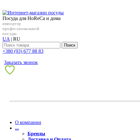
Посуда для HoReCa и дома
импортер
профессиональной
посуды
UA
|
RU
Поиск
+38‎0 (93) 677 88 83
Заказать звонок
О компании
...
Бренды
Доставка и Оплата