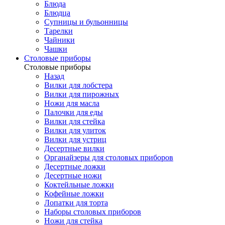
Блюда
Блюдца
Супницы и бульонницы
Тарелки
Чайники
Чашки
Cтоловые приборы
Cтоловые приборы
Назад
Вилки для лобстера
Вилки для пирожных
Ножи для масла
Палочки для еды
Вилки для стейка
Вилки для улиток
Вилки для устриц
Десертные вилки
Органайзеры для столовых приборов
Десертные ложки
Десертные ножи
Коктейльные ложки
Кофейные ложки
Лопатки для торта
Наборы столовых приборов
Ножи для стейка