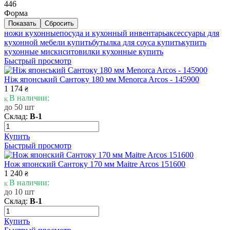
446
Форма
ножи кухонные
посуда и кухонный инвентарь
аксессуары для
кухонной мебели купить
бутылка для соуса купить
купить
кухонные миски
сито
вилки кухонные купить
Быстрый просмотр
Ніж японський Сантоку 180 мм Menorca Arcos - 145900
1 174
₴
В наличии:
до 50 шт
Склад:
В-1
Купить
Быстрый просмотр
Нож японский Сантоку 170 мм Maitre Arcos 151600
1 240
₴
В наличии:
до 10 шт
Склад:
В-1
Купить