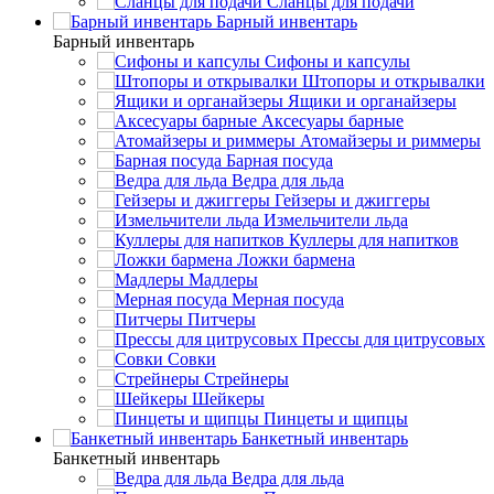
Сланцы для подачи
Барный инвентарь
Барный инвентарь
Сифоны и капсулы
Штопоры и открывалки
Ящики и органайзеры
Аксесуары барные
Атомайзеры и риммеры
Барная посуда
Ведра для льда
Гейзеры и джиггеры
Измельчители льда
Куллеры для напитков
Ложки бармена
Мадлеры
Мерная посуда
Питчеры
Прессы для цитрусовых
Совки
Стрейнеры
Шейкеры
Пинцеты и щипцы
Банкетный инвентарь
Банкетный инвентарь
Ведра для льда