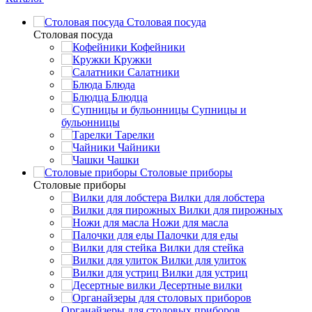
Столовая посуда
Столовая посуда
Кофейники
Кружки
Салатники
Блюда
Блюдца
Супницы и
бульонницы
Тарелки
Чайники
Чашки
Cтоловые приборы
Cтоловые приборы
Вилки для лобстера
Вилки для пирожных
Ножи для масла
Палочки для еды
Вилки для стейка
Вилки для улиток
Вилки для устриц
Десертные вилки
Органайзеры для столовых приборов