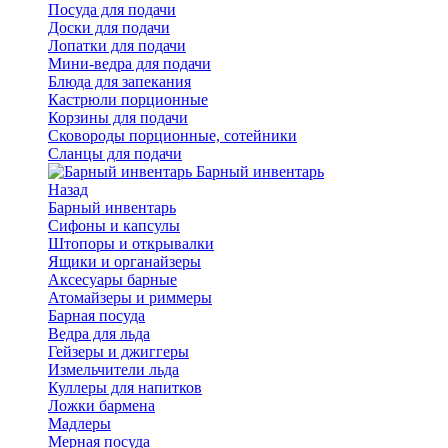
Посуда для подачи
Доски для подачи
Лопатки для подачи
Мини-ведра для подачи
Блюда для запекания
Кастрюли порционные
Корзины для подачи
Сковороды порционные, сотейники
Сланцы для подачи
Барный инвентарь
Назад
Барный инвентарь
Сифоны и капсулы
Штопоры и открывалки
Ящики и органайзеры
Аксесуары барные
Атомайзеры и риммеры
Барная посуда
Ведра для льда
Гейзеры и джиггеры
Измельчители льда
Куллеры для напитков
Ложки бармена
Мадлеры
Мерная посуда