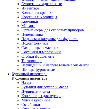
Емкости охладительные
Инвентарь
Колпаки и крышки
Корзины и хлебницы
Креманки
Мармит
Органайзеры для столовых приборов
Пепельницы
Подносы и витрины для фуршета
Подсалфетники
Сахарницы и масленки
Соусники и молочники
Стойки фуршетные
Тортовницы
Чафиндиши и нагревательные элементы
Щипцы фуршетные
Кухонный инвентарь
Кухонный инвентарь
Назад
Бутылки для соусов и масла
Дуршлаги и сита
Контейнеры для мусора
Миски кухонные
Сотейники
Кухонные ложки