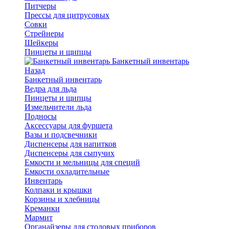
Питчеры
Прессы для цитрусовых
Совки
Стрейнеры
Шейкеры
Пинцеты и щипцы
Банкетный инвентарь
Назад
Банкетный инвентарь
Ведра для льда
Пинцеты и щипцы
Измельчители льда
Подносы
Аксессуары для фуршета
Вазы и подсвечники
Диспенсеры для напитков
Диспенсеры для сыпучих
Емкости и мельницы для специй
Емкости охладительные
Инвентарь
Колпаки и крышки
Корзины и хлебницы
Креманки
Мармит
Органайзеры для столовых приборов