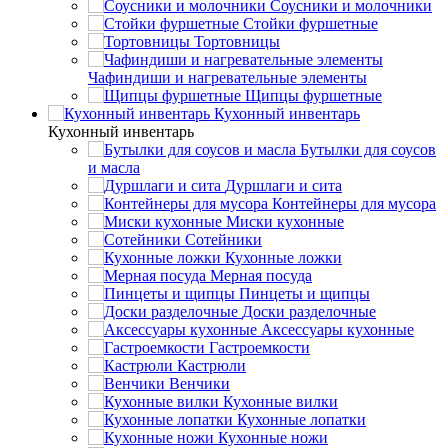
Соусники и молочники
Стойки фуршетные
Тортовницы
Чафиндиши и нагревательные элементы
Щипцы фуршетные
Кухонный инвентарь
Кухонный инвентарь
Бутылки для соусов
и масла
Дуршлаги и сита
Контейнеры для мусора
Миски кухонные
Сотейники
Кухонные ложки
Мерная посуда
Пинцеты и щипцы
Доски разделочные
Аксессуары кухонные
Гастроемкости
Кастрюли
Венчики
Кухонные вилки
Кухонные лопатки
Кухонные ножи