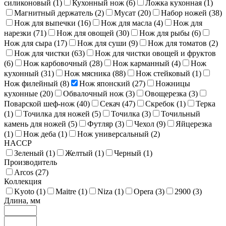
силиконовый (
1
)
Кухонный нож (
6
)
Ложка кухонная (
1
)
Магнитный держатель (
2
)
Мусат (
20
)
Набор ножей (
38
)
Нож для выпечки (
16
)
Нож для масла (
4
)
Нож для
нарезки (
71
)
Нож для овощей (
30
)
Нож для рыбы (
6
)
Нож для сыра (
17
)
Нож для суши (
9
)
Нож для томатов (
2
)
Нож для чистки (
63
)
Нож для чистки овощей и фруктов
(
6
)
Нож карбовочный (
28
)
Нож карманный (
4
)
Нож
кухонный (
31
)
Нож мясника (
88
)
Нож стейковый (
1
)
Нож филейный (
8
)
Нож японский (
27
)
Ножницы
кухонные (
20
)
Обвалочный нож (
3
)
Овощерезка (
3
)
Поварской шеф-нож (
40
)
Секач (
47
)
Скребок (
1
)
Терка
(
1
)
Точилка для ножей (
5
)
Точилка (
3
)
Точильный
камень для ножей (
5
)
Футляр (
3
)
Чехол (
9
)
Яйцерезка
(
1
)
Нож деба (
1
)
Нож универсальный (
2
)
HACCP
Зеленый (
1
)
Желтый (
1
)
Черный (
1
)
Производитель
Arcos (
27
)
Коллекция
Kyoto (
1
)
Maitre (
1
)
Niza (
1
)
Opera (
3
)
2900 (
3
)
Длина, мм