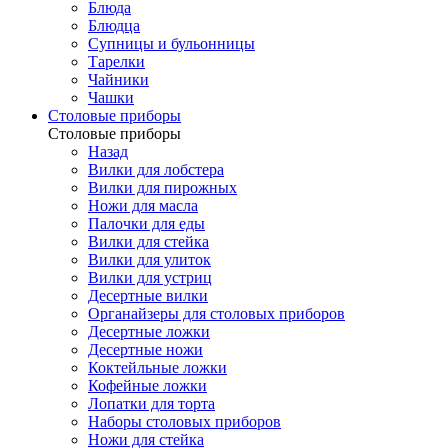
Блюда
Блюдца
Супницы и бульонницы
Тарелки
Чайники
Чашки
Cтоловые приборы
Cтоловые приборы
Назад
Вилки для лобстера
Вилки для пирожных
Ножи для масла
Палочки для еды
Вилки для стейка
Вилки для улиток
Вилки для устриц
Десертные вилки
Органайзеры для столовых приборов
Десертные ложки
Десертные ножи
Коктейльные ложки
Кофейные ложки
Лопатки для торта
Наборы столовых приборов
Ножи для стейка