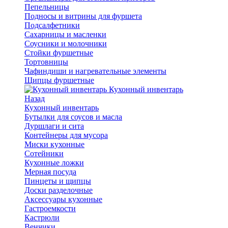
Пепельницы
Подносы и витрины для фуршета
Подсалфетники
Сахарницы и масленки
Соусники и молочники
Стойки фуршетные
Тортовницы
Чафиндиши и нагревательные элементы
Щипцы фуршетные
Кухонный инвентарь
Назад
Кухонный инвентарь
Бутылки для соусов и масла
Дуршлаги и сита
Контейнеры для мусора
Миски кухонные
Сотейники
Кухонные ложки
Мерная посуда
Пинцеты и щипцы
Доски разделочные
Аксессуары кухонные
Гастроемкости
Кастрюли
Венчики