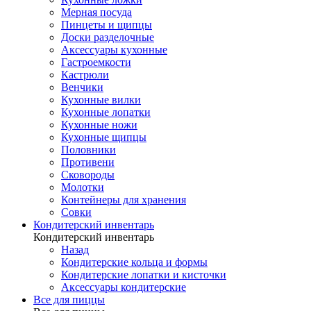
Мерная посуда
Пинцеты и щипцы
Доски разделочные
Аксессуары кухонные
Гастроемкости
Кастрюли
Венчики
Кухонные вилки
Кухонные лопатки
Кухонные ножи
Кухонные щипцы
Половники
Противени
Сковороды
Молотки
Контейнеры для хранения
Совки
Кондитерский инвентарь
Кондитерский инвентарь
Назад
Кондитерские кольца и формы
Кондитерские лопатки и кисточки
Аксессуары кондитерские
Все для пиццы