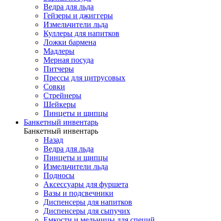
Ведра для льда
Гейзеры и джиггеры
Измельчители льда
Куллеры для напитков
Ложки бармена
Мадлеры
Мерная посуда
Питчеры
Прессы для цитрусовых
Совки
Стрейнеры
Шейкеры
Пинцеты и щипцы
Банкетный инвентарь
Банкетный инвентарь
Назад
Ведра для льда
Пинцеты и щипцы
Измельчители льда
Подносы
Аксессуары для фуршета
Вазы и подсвечники
Диспенсеры для напитков
Диспенсеры для сыпучих
Емкости и мельницы для специй