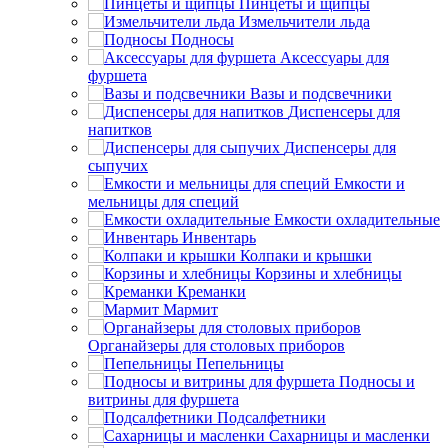
Пинцеты и щипцы
Измельчители льда
Подносы
Аксессуары для
фуршета
Вазы и подсвечники
Диспенсеры для
напитков
Диспенсеры для
сыпучих
Емкости и
мельницы для специй
Емкости охладительные
Инвентарь
Колпаки и крышки
Корзины и хлебницы
Креманки
Мармит
Органайзеры для столовых приборов
Пепельницы
Подносы и
витрины для фуршета
Подсалфетники
Сахарницы и масленки