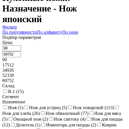
Назначение - Нож
японский
Фильтр
По популярности
По алфавиту
По цене
Подбор параметров
Цена
99
17512
34926
52339
69752
Склад
В-1 (
15
)
Сегмент
Назначение
Нож (
1
)
Нож для устриц (
5
)
Нож поварской (
113
)
Нож для хлеба (
26
)
Нож обвалочный (
77
)
Нож для мяса
(
5
)
Овощной нож (
2
)
Нож сантоку (
4
)
Нож для пиццы
(
12
)
Делитель (
1
)
Инвентарь для пиццы (
2
)
Коврик