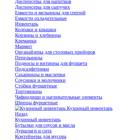
Диспенсеры для напитков
Диспенсеры для сыпучих
Емкости и мельницы для специй
Емкости охладительные
Инвентарь
Колпаки и крышки
Корзины и хлебницы
Креманки
Мармит
Органайзеры для столовых приборов
Пепельницы
Подносы и витрины для фуршета
Подсалфетники
Сахарницы и масленки
Соусники и молочники
Стойки фуршетные
Тортовницы
Чафиндиши и нагревательные элементы
Щипцы фуршетные
Кухонный инвентарь
Назад
Кухонный инвентарь
Бутылки для соусов и масла
Дуршлаги и сита
Контейнеры для мусора