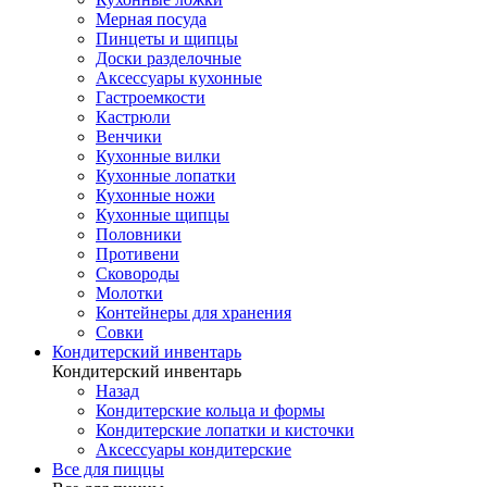
Мерная посуда
Пинцеты и щипцы
Доски разделочные
Аксессуары кухонные
Гастроемкости
Кастрюли
Венчики
Кухонные вилки
Кухонные лопатки
Кухонные ножи
Кухонные щипцы
Половники
Противени
Сковороды
Молотки
Контейнеры для хранения
Совки
Кондитерский инвентарь
Кондитерский инвентарь
Назад
Кондитерские кольца и формы
Кондитерские лопатки и кисточки
Аксессуары кондитерские
Все для пиццы