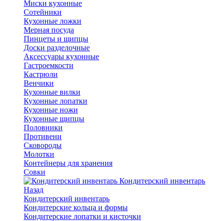
Миски кухонные
Сотейники
Кухонные ложки
Мерная посуда
Пинцеты и щипцы
Доски разделочные
Аксессуары кухонные
Гастроемкости
Кастрюли
Венчики
Кухонные вилки
Кухонные лопатки
Кухонные ножи
Кухонные щипцы
Половники
Противени
Сковороды
Молотки
Контейнеры для хранения
Совки
Кондитерский инвентарь
Назад
Кондитерский инвентарь
Кондитерские кольца и формы
Кондитерские лопатки и кисточки