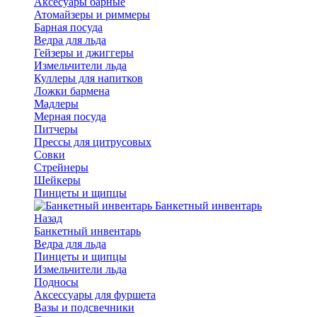
Аксесуары барные
Атомайзеры и риммеры
Барная посуда
Ведра для льда
Гейзеры и джиггеры
Измельчители льда
Куллеры для напитков
Ложки бармена
Мадлеры
Мерная посуда
Питчеры
Прессы для цитрусовых
Совки
Стрейнеры
Шейкеры
Пинцеты и щипцы
Банкетный инвентарь
Назад
Банкетный инвентарь
Ведра для льда
Пинцеты и щипцы
Измельчители льда
Подносы
Аксессуары для фуршета
Вазы и подсвечники