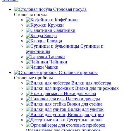
Столовая посуда
Столовая посуда
Кофейники
Кружки
Салатники
Блюда
Блюдца
Супницы и
бульонницы
Тарелки
Чайники
Чашки
Cтоловые приборы
Cтоловые приборы
Вилки для лобстера
Вилки для пирожных
Ножи для масла
Палочки для еды
Вилки для стейка
Вилки для улиток
Вилки для устриц
Десертные вилки
Органайзеры для столовых приборов