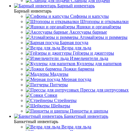
Сланцы для подачи
Барный инвентарь
Барный инвентарь
Сифоны и капсулы
Штопоры и открывалки
Ящики и органайзеры
Аксесуары барные
Атомайзеры и риммеры
Барная посуда
Ведра для льда
Гейзеры и джиггеры
Измельчители льда
Куллеры для напитков
Ложки бармена
Мадлеры
Мерная посуда
Питчеры
Прессы для цитрусовых
Совки
Стрейнеры
Шейкеры
Пинцеты и щипцы
Банкетный инвентарь
Банкетный инвентарь
Ведра для льда