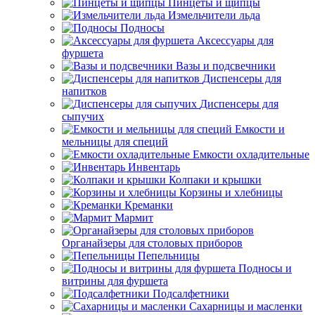
Пинцеты и щипцы
Измельчители льда
Подносы
Аксессуары для
фуршета
Вазы и подсвечники
Диспенсеры для
напитков
Диспенсеры для
сыпучих
Емкости и
мельницы для специй
Емкости охладительные
Инвентарь
Колпаки и крышки
Корзины и хлебницы
Креманки
Мармит
Органайзеры для столовых приборов
Пепельницы
Подносы и
витрины для фуршета
Подсалфетники
Сахарницы и масленки