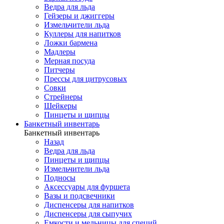
Ведра для льда
Гейзеры и джиггеры
Измельчители льда
Куллеры для напитков
Ложки бармена
Мадлеры
Мерная посуда
Питчеры
Прессы для цитрусовых
Совки
Стрейнеры
Шейкеры
Пинцеты и щипцы
Банкетный инвентарь
Банкетный инвентарь
Назад
Ведра для льда
Пинцеты и щипцы
Измельчители льда
Подносы
Аксессуары для фуршета
Вазы и подсвечники
Диспенсеры для напитков
Диспенсеры для сыпучих
Емкости и мельницы для специй