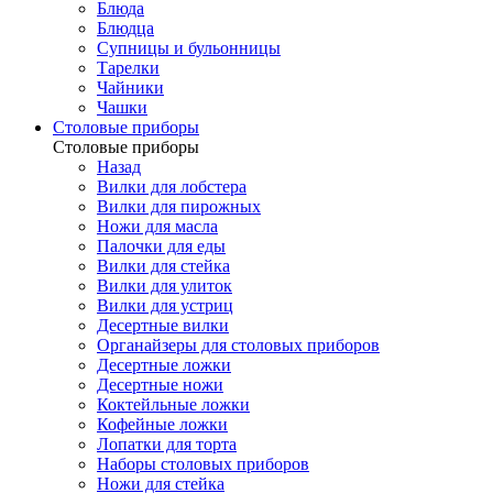
Блюда
Блюдца
Супницы и бульонницы
Тарелки
Чайники
Чашки
Cтоловые приборы
Cтоловые приборы
Назад
Вилки для лобстера
Вилки для пирожных
Ножи для масла
Палочки для еды
Вилки для стейка
Вилки для улиток
Вилки для устриц
Десертные вилки
Органайзеры для столовых приборов
Десертные ложки
Десертные ножи
Коктейльные ложки
Кофейные ложки
Лопатки для торта
Наборы столовых приборов
Ножи для стейка