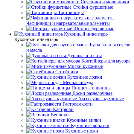
Соусники и молочники
Стойки фуршетные
Тортовницы
Чафиндиши и нагревательные элементы
Щипцы фуршетные
Кухонный инвентарь
Кухонный инвентарь
Бутылки для соусов
и масла
Дуршлаги и сита
Контейнеры для мусора
Миски кухонные
Сотейники
Кухонные ложки
Мерная посуда
Пинцеты и щипцы
Доски разделочные
Аксессуары кухонные
Гастроемкости
Кастрюли
Венчики
Кухонные вилки
Кухонные лопатки
Кухонные ножи