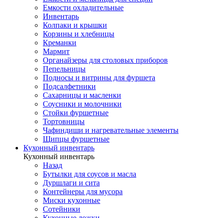
Емкости охладительные
Инвентарь
Колпаки и крышки
Корзины и хлебницы
Креманки
Мармит
Органайзеры для столовых приборов
Пепельницы
Подносы и витрины для фуршета
Подсалфетники
Сахарницы и масленки
Соусники и молочники
Стойки фуршетные
Тортовницы
Чафиндиши и нагревательные элементы
Щипцы фуршетные
Кухонный инвентарь
Кухонный инвентарь
Назад
Бутылки для соусов и масла
Дуршлаги и сита
Контейнеры для мусора
Миски кухонные
Сотейники
Кухонные ложки