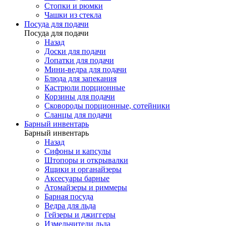
Стопки и рюмки
Чашки из стекла
Посуда для подачи
Посуда для подачи
Назад
Доски для подачи
Лопатки для подачи
Мини-ведра для подачи
Блюда для запекания
Кастрюли порционные
Корзины для подачи
Сковороды порционные, сотейники
Сланцы для подачи
Барный инвентарь
Барный инвентарь
Назад
Сифоны и капсулы
Штопоры и открывалки
Ящики и органайзеры
Аксесуары барные
Атомайзеры и риммеры
Барная посуда
Ведра для льда
Гейзеры и джиггеры
Измельчители льда