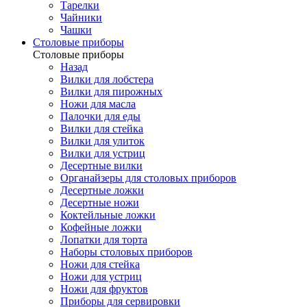
Тарелки
Чайники
Чашки
Cтоловые приборы
Cтоловые приборы
Назад
Вилки для лобстера
Вилки для пирожных
Ножи для масла
Палочки для еды
Вилки для стейка
Вилки для улиток
Вилки для устриц
Десертные вилки
Органайзеры для столовых приборов
Десертные ложки
Десертные ножи
Коктейльные ложки
Кофейные ложки
Лопатки для торта
Наборы столовых приборов
Ножи для стейка
Ножи для устриц
Ножи для фруктов
Приборы для сервировки