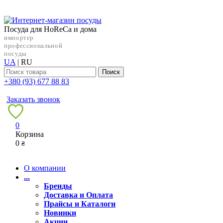
Посуда для HoReCa и дома
импортер
профессиональной
посуды
UA
|
RU
Поиск
+38‎0 (93) 677 88 83
Заказать звонок
0
Корзина
0
₴
О компании
...
Бренды
Доставка и Оплата
Прайсы и Каталоги
Новинки
Акции