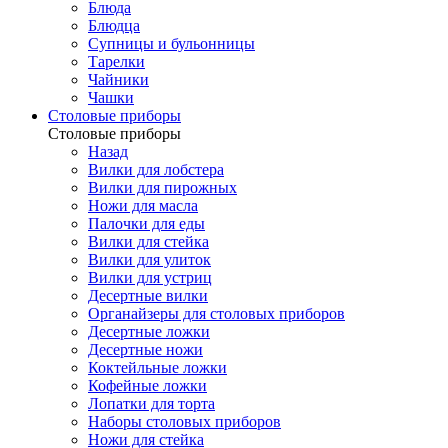
Блюда
Блюдца
Супницы и бульонницы
Тарелки
Чайники
Чашки
Cтоловые приборы
Cтоловые приборы
Назад
Вилки для лобстера
Вилки для пирожных
Ножи для масла
Палочки для еды
Вилки для стейка
Вилки для улиток
Вилки для устриц
Десертные вилки
Органайзеры для столовых приборов
Десертные ложки
Десертные ножи
Коктейльные ложки
Кофейные ложки
Лопатки для торта
Наборы столовых приборов
Ножи для стейка