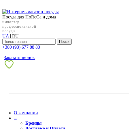
Посуда для HoReCa и дома
импортер
профессиональной
посуды
UA
|
RU
Поиск
+38‎0 (93) 677 88 83
Заказать звонок
О компании
...
Бренды
Доставка и Оплата