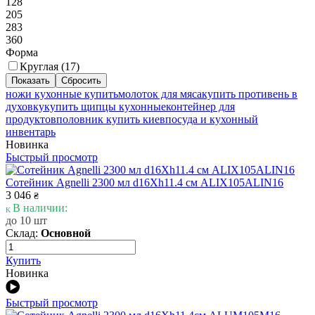
128
205
283
360
Форма
Круглая (
17
)
ножи кухонные купить
молоток для мяса
купить противень в
духовку
купить щипцы кухонные
контейнер для
продуктов
половник купить киев
посуда и кухонный
инвентарь
Новинка
Быстрый просмотр
Сотейник Agnelli 2300 мл d16Xh11.4 см ALIX105ALIN16
3 046
₴
В наличии:
до 10 шт
Склад:
Основной
Купить
Новинка
Быстрый просмотр