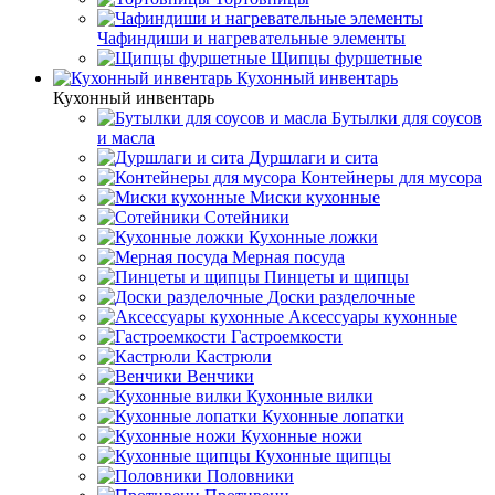
Чафиндиши и нагревательные элементы
Щипцы фуршетные
Кухонный инвентарь
Кухонный инвентарь
Бутылки для соусов
и масла
Дуршлаги и сита
Контейнеры для мусора
Миски кухонные
Сотейники
Кухонные ложки
Мерная посуда
Пинцеты и щипцы
Доски разделочные
Аксессуары кухонные
Гастроемкости
Кастрюли
Венчики
Кухонные вилки
Кухонные лопатки
Кухонные ножи
Кухонные щипцы
Половники