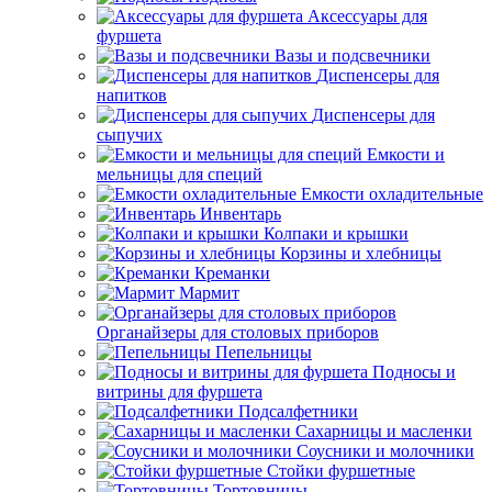
Аксессуары для
фуршета
Вазы и подсвечники
Диспенсеры для
напитков
Диспенсеры для
сыпучих
Емкости и
мельницы для специй
Емкости охладительные
Инвентарь
Колпаки и крышки
Корзины и хлебницы
Креманки
Мармит
Органайзеры для столовых приборов
Пепельницы
Подносы и
витрины для фуршета
Подсалфетники
Сахарницы и масленки
Соусники и молочники
Стойки фуршетные
Тортовницы