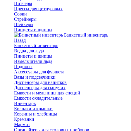
Питчеры
Прессы для цитрусовых
Совки
Стрейнеры
Шейкеры
Пинцеты и щипцы
Банкетный инвентарь
Назад
Банкетный инвентарь
Ведра для льда
Пинцеты и щипцы
Измельчители льда
Подносы
Аксессуары для фуршета
Вазы и подсвечники
Диспенсеры для напитков
Диспенсеры для сыпучих
Емкости и мельницы для специй
Емкости охладительные
Инвентарь
Колпаки и крышки
Корзины и хлебницы
Креманки
Мармит
Органайзеры для столовых приборов