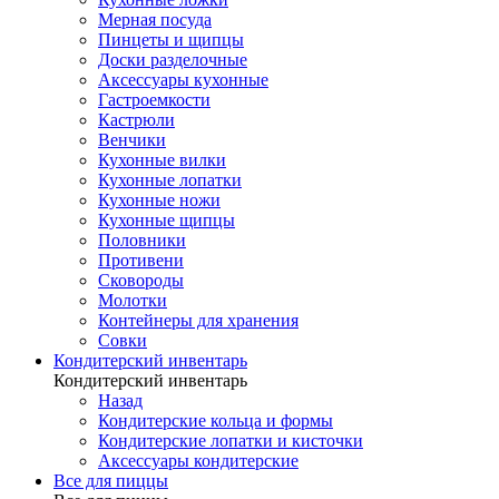
Мерная посуда
Пинцеты и щипцы
Доски разделочные
Аксессуары кухонные
Гастроемкости
Кастрюли
Венчики
Кухонные вилки
Кухонные лопатки
Кухонные ножи
Кухонные щипцы
Половники
Противени
Сковороды
Молотки
Контейнеры для хранения
Совки
Кондитерский инвентарь
Кондитерский инвентарь
Назад
Кондитерские кольца и формы
Кондитерские лопатки и кисточки
Аксессуары кондитерские
Все для пиццы