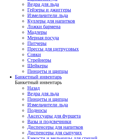
Ведра для льда
Гейзеры и джиггеры
Измельчители льда
Куллеры для напитков
Ложки бармена
Мадлеры
Мерная посуда
Питчеры
Прессы для цитрусовых
Совки
Стрейнеры
Шейкеры
Пинцеты и щипцы
Банкетный инвентарь
Банкетный инвентарь
Назад
Ведра для льда
Пинцеты и щипцы
Измельчители льда
Подносы
Аксессуары для фуршета
Вазы и подсвечники
Диспенсеры для напитков
Диспенсеры для сыпучих
Емкости и мельницы для специй