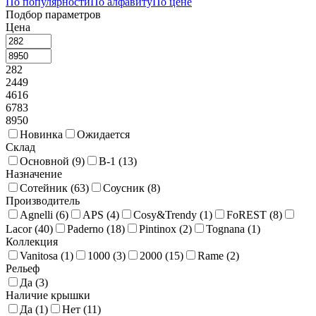
По популярности
По алфавиту
По цене
Подбор параметров
Цена
282
2449
4616
6783
8950
Новинка
Ожидается
Склад
Основной (
9
)
В-1 (
13
)
Назначение
Сотейник (
63
)
Соусник (
8
)
Производитель
Agnelli (
6
)
APS (
4
)
Cosy&Trendy (
1
)
FoREST (
8
)
Lacor (
40
)
Paderno (
18
)
Pintinox (
2
)
Tognana (
1
)
Коллекция
Vanitosa (
1
)
1000 (
3
)
2000 (
15
)
Rame (
2
)
Рельеф
Да (
3
)
Наличие крышки
Да (
1
)
Нет (
11
)