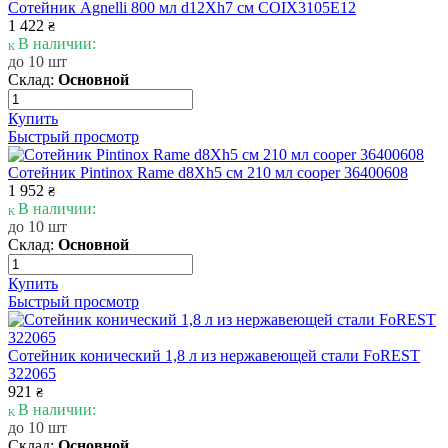
Сотейник Agnelli 800 мл d12Xh7 см COIX3105E12
1 422
₴
В наличии:
до 10 шт
Склад:
Основной
Купить
Быстрый просмотр
Сотейник Pintinox Rame d8Xh5 см 210 мл cooper 36400608
1 952
₴
В наличии:
до 10 шт
Склад:
Основной
Купить
Быстрый просмотр
Сотейник конический 1,8 л из нержавеющей стали FoREST
322065
921
₴
В наличии:
до 10 шт
Склад:
Основной