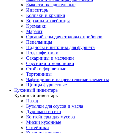
Емкости охладительные
Инвентарь
Колпаки и крышки
Корзины и хлебницы
Креманки
Мармит
Органайзеры для столовых приборов
Пепельницы
Подносы и витрины для фуршета
Подсалфетники
Сахарницы и масленки
Соусники и молочники
Стойки фуршетные
Тортовницы
Чафиндиши и нагревательные элементы
Щипцы фуршетные
Кухонный инвентарь
Кухонный инвентарь
Назад
Бутылки для соусов и масла
Дуршлаги и сита
Контейнеры для мусора
Миски кухонные
Сотейники
Кухонные ложки