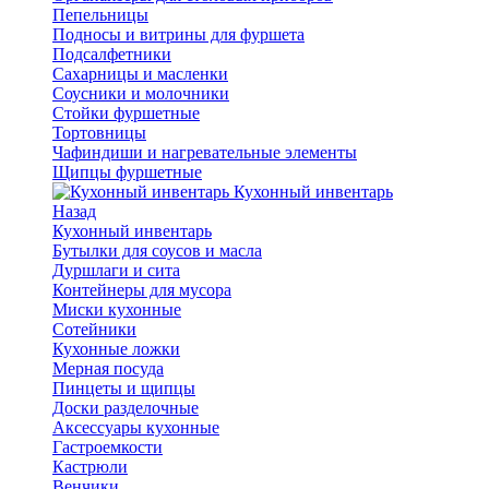
Пепельницы
Подносы и витрины для фуршета
Подсалфетники
Сахарницы и масленки
Соусники и молочники
Стойки фуршетные
Тортовницы
Чафиндиши и нагревательные элементы
Щипцы фуршетные
Кухонный инвентарь
Назад
Кухонный инвентарь
Бутылки для соусов и масла
Дуршлаги и сита
Контейнеры для мусора
Миски кухонные
Сотейники
Кухонные ложки
Мерная посуда
Пинцеты и щипцы
Доски разделочные
Аксессуары кухонные
Гастроемкости
Кастрюли
Венчики