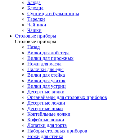
Блюда
Блюдца
Супницы и бульонницы
Тарелки
Чайники
Чашки
Cтоловые приборы
Cтоловые приборы
Назад
Вилки для лобстера
Вилки для пирожных
Ножи для масла
Палочки для еды
Вилки для стейка
Вилки для улиток
Вилки для устриц
Десертные вилки
Органайзеры для столовых приборов
Десертные ложки
Десертные ножи
Коктейльные ложки
Кофейные ложки
Лопатки для торта
Наборы столовых приборов
Ножи для стейка