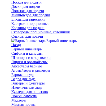
Посуда для подачи
Доски для подачи
Лопатки для подачи
Мини-ведра для подачи
Блюда для запекания
Кастрюли порционные
Корзины для подачи
Сковороды порционные, сотейники
Сланцы для подачи
Барный инвентарь
Назад
Барный инвентарь
Сифоны и капсулы
Штопоры и открывалки
Ящики и органайзеры
Аксесуары барные
Атомайзеры и риммеры
Барная посуда
Ведра для льда
Гейзеры и джиггеры
Измельчители льда
Куллеры для напитков
Ложки бармена
Мадлеры
Мерная посуда