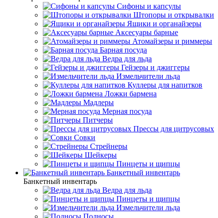
Сифоны и капсулы
Штопоры и открывалки
Ящики и органайзеры
Аксесуары барные
Атомайзеры и риммеры
Барная посуда
Ведра для льда
Гейзеры и джиггеры
Измельчители льда
Куллеры для напитков
Ложки бармена
Мадлеры
Мерная посуда
Питчеры
Прессы для цитрусовых
Совки
Стрейнеры
Шейкеры
Пинцеты и щипцы
Банкетный инвентарь
Банкетный инвентарь
Ведра для льда
Пинцеты и щипцы
Измельчители льда
Подносы