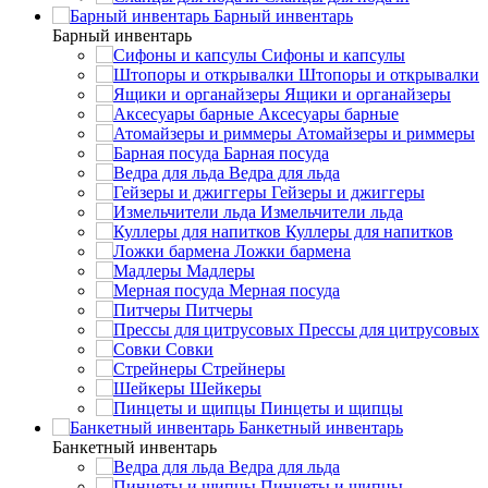
Барный инвентарь
Барный инвентарь
Сифоны и капсулы
Штопоры и открывалки
Ящики и органайзеры
Аксесуары барные
Атомайзеры и риммеры
Барная посуда
Ведра для льда
Гейзеры и джиггеры
Измельчители льда
Куллеры для напитков
Ложки бармена
Мадлеры
Мерная посуда
Питчеры
Прессы для цитрусовых
Совки
Стрейнеры
Шейкеры
Пинцеты и щипцы
Банкетный инвентарь
Банкетный инвентарь
Ведра для льда
Пинцеты и щипцы