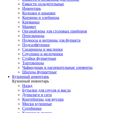
Емкости охладительные
Инвентарь
Колпаки и крышки
Корзины и хлебницы
Креманки
Мармит
Органайзеры для столовых приборов
Пепельницы
Подносы и витрины для фуршета
Подсалфетники
Сахарницы и масленки
Соусники и молочники
Стойки фуршетные
Тортовницы
Чафиндиши и нагревательные элементы
Щипцы фуршетные
Кухонный инвентарь
Кухонный инвентарь
Назад
Бутылки для соусов и масла
Дуршлаги и сита
Контейнеры для мусора
Миски кухонные
Сотейники
Кухонные ложки