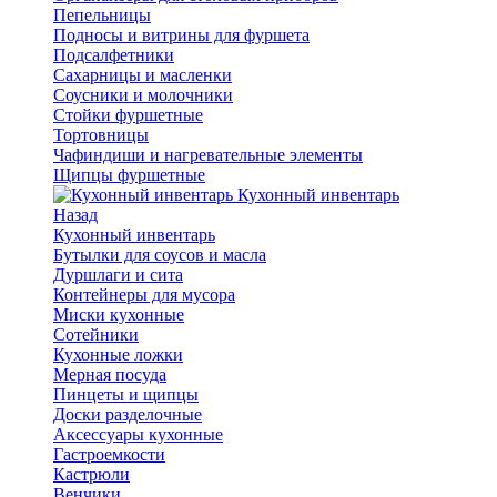
Пепельницы
Подносы и витрины для фуршета
Подсалфетники
Сахарницы и масленки
Соусники и молочники
Стойки фуршетные
Тортовницы
Чафиндиши и нагревательные элементы
Щипцы фуршетные
Кухонный инвентарь
Назад
Кухонный инвентарь
Бутылки для соусов и масла
Дуршлаги и сита
Контейнеры для мусора
Миски кухонные
Сотейники
Кухонные ложки
Мерная посуда
Пинцеты и щипцы
Доски разделочные
Аксессуары кухонные
Гастроемкости
Кастрюли
Венчики