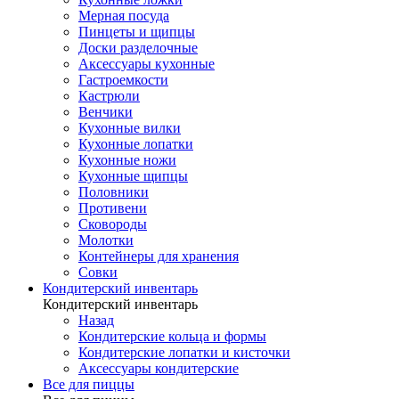
Мерная посуда
Пинцеты и щипцы
Доски разделочные
Аксессуары кухонные
Гастроемкости
Кастрюли
Венчики
Кухонные вилки
Кухонные лопатки
Кухонные ножи
Кухонные щипцы
Половники
Противени
Сковороды
Молотки
Контейнеры для хранения
Совки
Кондитерский инвентарь
Кондитерский инвентарь
Назад
Кондитерские кольца и формы
Кондитерские лопатки и кисточки
Аксессуары кондитерские
Все для пиццы