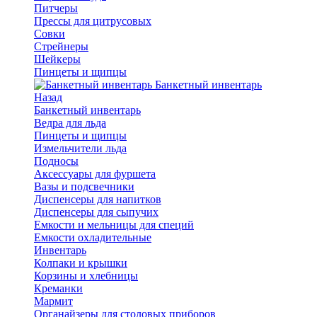
Питчеры
Прессы для цитрусовых
Совки
Стрейнеры
Шейкеры
Пинцеты и щипцы
Банкетный инвентарь
Назад
Банкетный инвентарь
Ведра для льда
Пинцеты и щипцы
Измельчители льда
Подносы
Аксессуары для фуршета
Вазы и подсвечники
Диспенсеры для напитков
Диспенсеры для сыпучих
Емкости и мельницы для специй
Емкости охладительные
Инвентарь
Колпаки и крышки
Корзины и хлебницы
Креманки
Мармит
Органайзеры для столовых приборов