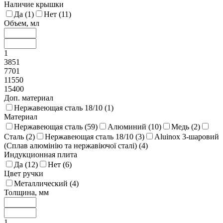
Наличие крышки
Да (
1
)
Нет (
11
)
Объем, мл
1
3851
7701
11550
15400
Доп. материал
Нержавеющая сталь 18/10 (
1
)
Материал
Нержавеющая сталь (
59
)
Алюминий (
10
)
Медь (
2
)
Сталь (
2
)
Нержавеющая сталь 18/10 (
3
)
Aluinox 3-шаровий
(Сплав алюмінію та нержавіючої сталі) (
4
)
Индукционная плита
Да (
12
)
Нет (
6
)
Цвет ручки
Металлический (
4
)
Толщина, мм
1