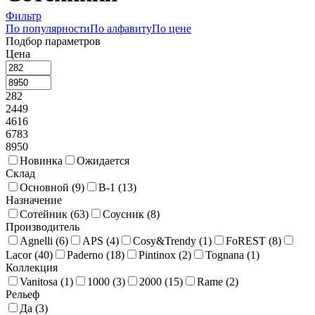
Фильтр
По популярности
По алфавиту
По цене
Подбор параметров
Цена
282
2449
4616
6783
8950
Новинка
Ожидается
Склад
Основной (
9
)
В-1 (
13
)
Назначение
Сотейник (
63
)
Соусник (
8
)
Производитель
Agnelli (
6
)
APS (
4
)
Cosy&Trendy (
1
)
FoREST (
8
)
Lacor (
40
)
Paderno (
18
)
Pintinox (
2
)
Tognana (
1
)
Коллекция
Vanitosa (
1
)
1000 (
3
)
2000 (
15
)
Rame (
2
)
Рельеф
Да (
3
)