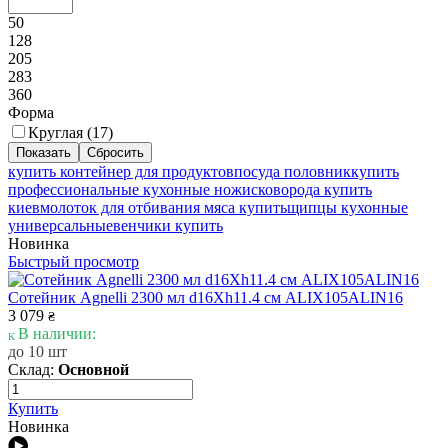
50
128
205
283
360
Форма
Круглая (
17
)
купить контейнер для продуктов
посуда половник
купить
профессиональные кухонные ножи
сковорода купить
киев
молоток для отбивания мяса купить
щипцы кухонные
универсальные
венчики купить
Новинка
Быстрый просмотр
Сотейник Agnelli 2300 мл d16Xh11.4 см ALIX105ALIN16
3 079
₴
В наличии:
до 10 шт
Склад:
Основной
Купить
Новинка