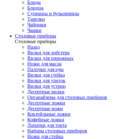
Блюда
Блюдца
Супницы и бульонницы
Тарелки
Чайники
Чашки
Cтоловые приборы
Cтоловые приборы
Назад
Вилки для лобстера
Вилки для пирожных
Ножи для масла
Палочки для еды
Вилки для стейка
Вилки для улиток
Вилки для устриц
Десертные вилки
Органайзеры для столовых приборов
Десертные ложки
Десертные ножи
Коктейльные ложки
Кофейные ложки
Лопатки для торта
Наборы столовых приборов
Ножи для стейка