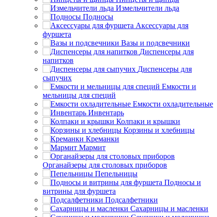
Измельчители льда
Подносы
Аксессуары для
фуршета
Вазы и подсвечники
Диспенсеры для
напитков
Диспенсеры для
сыпучих
Емкости и
мельницы для специй
Емкости охладительные
Инвентарь
Колпаки и крышки
Корзины и хлебницы
Креманки
Мармит
Органайзеры для столовых приборов
Пепельницы
Подносы и
витрины для фуршета
Подсалфетники
Сахарницы и масленки