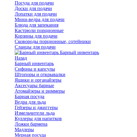
Посуда для подачи
Доски для подачи
Лопатки для подачи
Мини-ведра для подачи
Блюда для запекания
Кастрюли порционные
Корзины для подачи
Сковороды порционные, сотейники
Сланцы для подачи
Барный инвентарь
Назад
Барный инвентарь
Сифоны и капсулы
Штопоры и открывалки
Ящики и органайзеры
Аксесуары барные
Атомайзеры и риммеры
Барная посуда
Ведра для льда
Гейзеры и джиггеры
Измельчители льда
Куллеры для напитков
Ложки бармена
Мадлеры
Мерная посуда