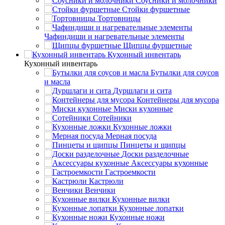
Соусники и молочники
Стойки фуршетные
Тортовницы
Чафиндиши и нагревательные элементы
Щипцы фуршетные
Кухонный инвентарь
Кухонный инвентарь
Бутылки для соусов
и масла
Дуршлаги и сита
Контейнеры для мусора
Миски кухонные
Сотейники
Кухонные ложки
Мерная посуда
Пинцеты и щипцы
Доски разделочные
Аксессуары кухонные
Гастроемкости
Кастрюли
Венчики
Кухонные вилки
Кухонные лопатки
Кухонные ножи