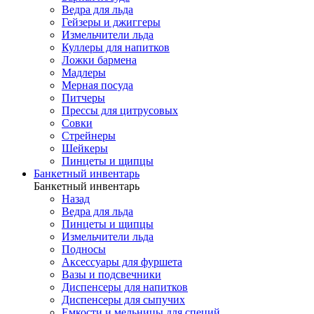
Ведра для льда
Гейзеры и джиггеры
Измельчители льда
Куллеры для напитков
Ложки бармена
Мадлеры
Мерная посуда
Питчеры
Прессы для цитрусовых
Совки
Стрейнеры
Шейкеры
Пинцеты и щипцы
Банкетный инвентарь
Банкетный инвентарь
Назад
Ведра для льда
Пинцеты и щипцы
Измельчители льда
Подносы
Аксессуары для фуршета
Вазы и подсвечники
Диспенсеры для напитков
Диспенсеры для сыпучих
Емкости и мельницы для специй