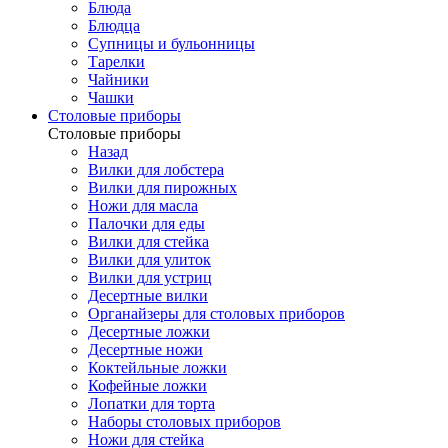
Блюда
Блюдца
Супницы и бульонницы
Тарелки
Чайники
Чашки
Cтоловые приборы
Cтоловые приборы
Назад
Вилки для лобстера
Вилки для пирожных
Ножи для масла
Палочки для еды
Вилки для стейка
Вилки для улиток
Вилки для устриц
Десертные вилки
Органайзеры для столовых приборов
Десертные ложки
Десертные ножи
Коктейльные ложки
Кофейные ложки
Лопатки для торта
Наборы столовых приборов
Ножи для стейка