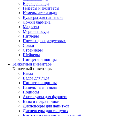
Ведра для льда
Гейзеры и джиггеры
Измельчители льда
Куллеры для напитков
Ложки бармена
Мадлеры
Мерная посуда
Питчеры
Прессы для цитрусовых
Совки
Стрейнеры
Шейкеры
Пинцеты и щипцы
Банкетный инвентарь
Банкетный инвентарь
Назад
Ведра для льда
Пинцеты и щипцы
Измельчители льда
Подносы
Аксессуары для фуршета
Вазы и подсвечники
Диспенсеры для напитков
Диспенсеры для сыпучих
Емкости и мельницы для специй