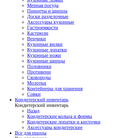
Мерная посуда
Пинцеты и щипцы
Доски разделочные
Аксессуары кухонные
Гастроемкости
Кастрюли
Венчики
Кухонные вилки
Кухонные лопатки
Кухонные ножи
Кухонные щипцы
Половники
Противени
Сковороды
Молотки
Контейнеры для хранения
Совки
Кондитерский инвентарь
Кондитерский инвентарь
Назад
Кондитерские кольца и формы
Кондитерские лопатки и кисточки
Аксессуары кондитерские
Все для пиццы