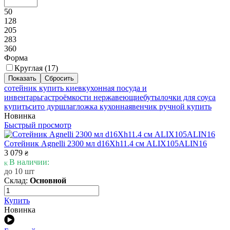
50
128
205
283
360
Форма
Круглая (
17
)
сотейник купить киев
кухонная посуда и
инвентарь
гастроёмкости нержавеющие
бутылочки для соуса
купить
сито дуршлаг
ложка кухонная
венчик ручной купить
Новинка
Быстрый просмотр
Сотейник Agnelli 2300 мл d16Xh11.4 см ALIX105ALIN16
3 079
₴
В наличии:
до 10 шт
Склад:
Основной
Купить
Новинка