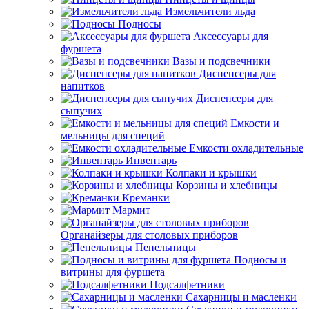
Измельчители льда
Подносы
Аксессуары для
фуршета
Вазы и подсвечники
Диспенсеры для
напитков
Диспенсеры для
сыпучих
Емкости и
мельницы для специй
Емкости охладительные
Инвентарь
Колпаки и крышки
Корзины и хлебницы
Креманки
Мармит
Органайзеры для столовых приборов
Пепельницы
Подносы и
витрины для фуршета
Подсалфетники
Сахарницы и масленки