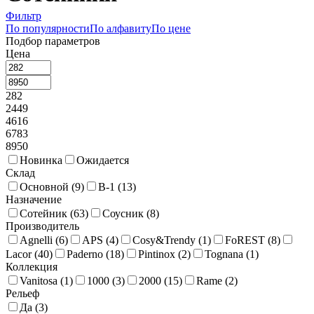
Фильтр
По популярности
По алфавиту
По цене
Подбор параметров
Цена
282
2449
4616
6783
8950
Новинка
Ожидается
Склад
Основной (
9
)
В-1 (
13
)
Назначение
Сотейник (
63
)
Соусник (
8
)
Производитель
Agnelli (
6
)
APS (
4
)
Cosy&Trendy (
1
)
FoREST (
8
)
Lacor (
40
)
Paderno (
18
)
Pintinox (
2
)
Tognana (
1
)
Коллекция
Vanitosa (
1
)
1000 (
3
)
2000 (
15
)
Rame (
2
)
Рельеф
Да (
3
)