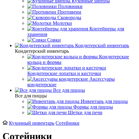
Кухонные щипцы
Половники
Противени
Сковороды
Молотки
Контейнеры для
хранения
Совки
Кондитерский инвентарь
Кондитерский инвентарь
Кондитерские
кольца и формы
Кондитерские лопатки и кисточки
Аксессуары
кондитерские
Все для пиццы
Все для пиццы
Инвентарь для пиццы
Формы для пиццы
Щетки для печи
Кухонный инвентарь
Сотейники
Сотейники