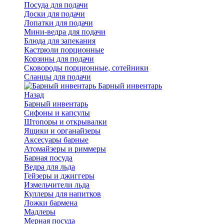
Посуда для подачи
Доски для подачи
Лопатки для подачи
Мини-ведра для подачи
Блюда для запекания
Кастрюли порционные
Корзины для подачи
Сковороды порционные, сотейники
Сланцы для подачи
Барный инвентарь
Назад
Барный инвентарь
Сифоны и капсулы
Штопоры и открывалки
Ящики и органайзеры
Аксесуары барные
Атомайзеры и риммеры
Барная посуда
Ведра для льда
Гейзеры и джиггеры
Измельчители льда
Куллеры для напитков
Ложки бармена
Мадлеры
Мерная посуда