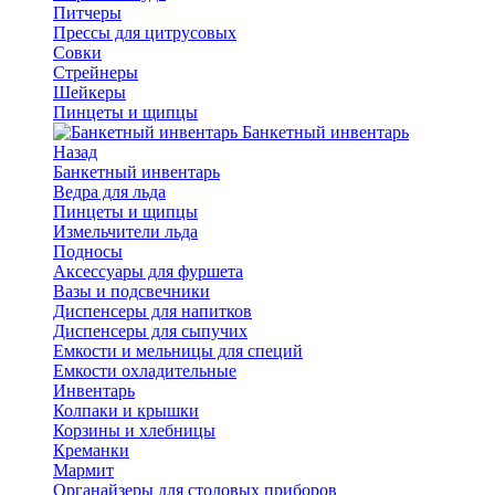
Питчеры
Прессы для цитрусовых
Совки
Стрейнеры
Шейкеры
Пинцеты и щипцы
Банкетный инвентарь
Назад
Банкетный инвентарь
Ведра для льда
Пинцеты и щипцы
Измельчители льда
Подносы
Аксессуары для фуршета
Вазы и подсвечники
Диспенсеры для напитков
Диспенсеры для сыпучих
Емкости и мельницы для специй
Емкости охладительные
Инвентарь
Колпаки и крышки
Корзины и хлебницы
Креманки
Мармит
Органайзеры для столовых приборов