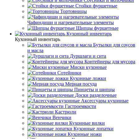
Соусники и молочники
Стойки фуршетные
Тортовницы
Чафиндиши и нагревательные элементы
Щипцы фуршетные
Кухонный инвентарь
Кухонный инвентарь
Бутылки для соусов
и масла
Дуршлаги и сита
Контейнеры для мусора
Миски кухонные
Сотейники
Кухонные ложки
Мерная посуда
Пинцеты и щипцы
Доски разделочные
Аксессуары кухонные
Гастроемкости
Кастрюли
Венчики
Кухонные вилки
Кухонные лопатки
Кухонные ножи