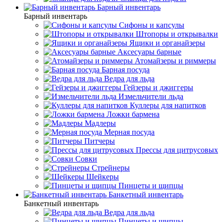
Барный инвентарь
Барный инвентарь
Сифоны и капсулы
Штопоры и открывалки
Ящики и органайзеры
Аксесуары барные
Атомайзеры и риммеры
Барная посуда
Ведра для льда
Гейзеры и джиггеры
Измельчители льда
Куллеры для напитков
Ложки бармена
Мадлеры
Мерная посуда
Питчеры
Прессы для цитрусовых
Совки
Стрейнеры
Шейкеры
Пинцеты и щипцы
Банкетный инвентарь
Банкетный инвентарь
Ведра для льда
Пинцеты и щипцы