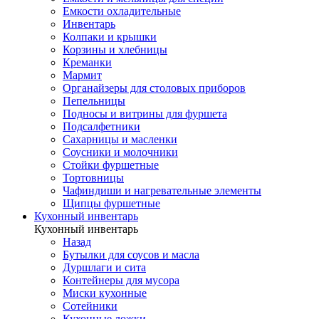
Емкости охладительные
Инвентарь
Колпаки и крышки
Корзины и хлебницы
Креманки
Мармит
Органайзеры для столовых приборов
Пепельницы
Подносы и витрины для фуршета
Подсалфетники
Сахарницы и масленки
Соусники и молочники
Стойки фуршетные
Тортовницы
Чафиндиши и нагревательные элементы
Щипцы фуршетные
Кухонный инвентарь
Кухонный инвентарь
Назад
Бутылки для соусов и масла
Дуршлаги и сита
Контейнеры для мусора
Миски кухонные
Сотейники
Кухонные ложки