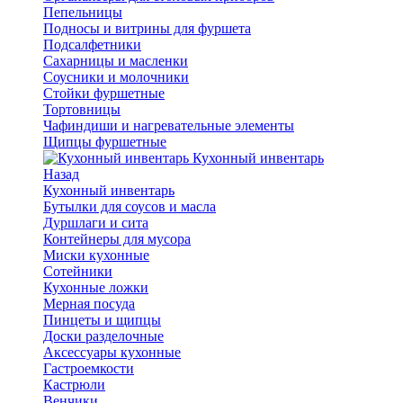
Пепельницы
Подносы и витрины для фуршета
Подсалфетники
Сахарницы и масленки
Соусники и молочники
Стойки фуршетные
Тортовницы
Чафиндиши и нагревательные элементы
Щипцы фуршетные
Кухонный инвентарь
Назад
Кухонный инвентарь
Бутылки для соусов и масла
Дуршлаги и сита
Контейнеры для мусора
Миски кухонные
Сотейники
Кухонные ложки
Мерная посуда
Пинцеты и щипцы
Доски разделочные
Аксессуары кухонные
Гастроемкости
Кастрюли
Венчики