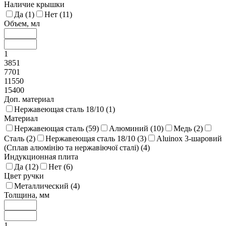
Наличие крышки
Да (
1
)
Нет (
11
)
Объем, мл
1
3851
7701
11550
15400
Доп. материал
Нержавеющая сталь 18/10 (
1
)
Материал
Нержавеющая сталь (
59
)
Алюминий (
10
)
Медь (
2
)
Сталь (
2
)
Нержавеющая сталь 18/10 (
3
)
Aluinox 3-шаровий
(Сплав алюмінію та нержавіючої сталі) (
4
)
Индукционная плита
Да (
12
)
Нет (
6
)
Цвет ручки
Металлический (
4
)
Толщина, мм
1