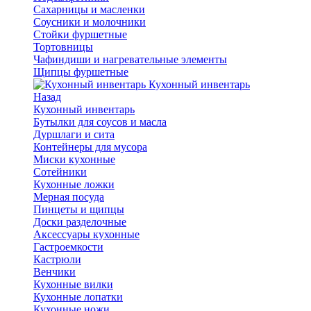
Сахарницы и масленки
Соусники и молочники
Стойки фуршетные
Тортовницы
Чафиндиши и нагревательные элементы
Щипцы фуршетные
Кухонный инвентарь
Назад
Кухонный инвентарь
Бутылки для соусов и масла
Дуршлаги и сита
Контейнеры для мусора
Миски кухонные
Сотейники
Кухонные ложки
Мерная посуда
Пинцеты и щипцы
Доски разделочные
Аксессуары кухонные
Гастроемкости
Кастрюли
Венчики
Кухонные вилки
Кухонные лопатки
Кухонные ножи