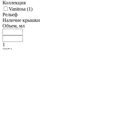
Коллекция
Vanitosa (
1
)
Рельеф
Наличие крышки
Объем, мл
1
3851
7701
11550
15400
Доп. материал
Материал
Нержавеющая сталь (
59
)
Алюминий (
10
)
Медь (
2
)
Сталь (
2
)
Нержавеющая сталь 18/10 (
3
)
Aluinox 3-шаровий
(Сплав алюмінію та нержавіючої сталі) (
4
)
Индукционная плита
Да (
2
)
Цвет ручки
Толщина, мм
1