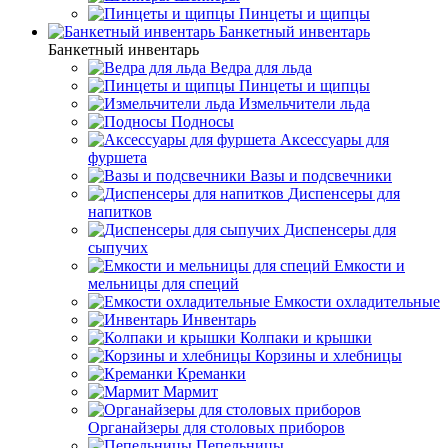
Пинцеты и щипцы
Банкетный инвентарь
Банкетный инвентарь
Ведра для льда
Пинцеты и щипцы
Измельчители льда
Подносы
Аксессуары для
фуршета
Вазы и подсвечники
Диспенсеры для
напитков
Диспенсеры для
сыпучих
Емкости и
мельницы для специй
Емкости охладительные
Инвентарь
Колпаки и крышки
Корзины и хлебницы
Креманки
Мармит
Органайзеры для столовых приборов
Пепельницы