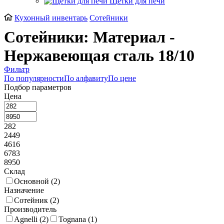
Щетки для печи
Кухонный инвентарь
Сотейники
Сотейники: Материал -
Нержавеющая сталь 18/10
Фильтр
По популярности
По алфавиту
По цене
Подбор параметров
Цена
282
2449
4616
6783
8950
Склад
Основной (
2
)
Назначение
Сотейник (
2
)
Производитель
Agnelli (
2
)
Tognana (
1
)