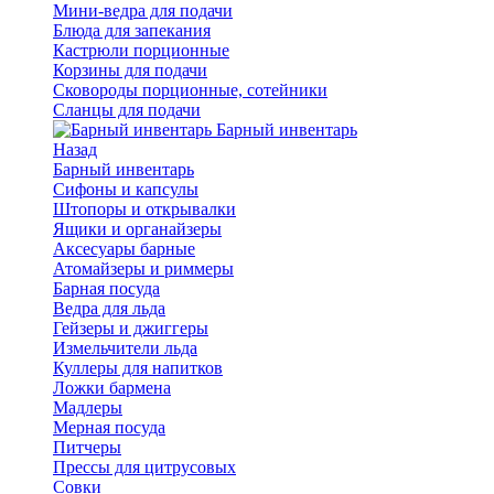
Мини-ведра для подачи
Блюда для запекания
Кастрюли порционные
Корзины для подачи
Сковороды порционные, сотейники
Сланцы для подачи
Барный инвентарь
Назад
Барный инвентарь
Сифоны и капсулы
Штопоры и открывалки
Ящики и органайзеры
Аксесуары барные
Атомайзеры и риммеры
Барная посуда
Ведра для льда
Гейзеры и джиггеры
Измельчители льда
Куллеры для напитков
Ложки бармена
Мадлеры
Мерная посуда
Питчеры
Прессы для цитрусовых
Совки