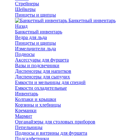
Стрейнеры
Шейкеры
Пинцеты и щипцы
Банкетный инвентарь
Назад
Банкетный инвентарь
Ведра для льда
Пинцеты и щипцы
Измельчители льда
Подносы
Аксессуары для фуршета
Вазы и подсвечники
Диспенсеры для напитков
Диспенсеры для сыпучих
Емкости и мельницы для специй
Емкости охладительные
Инвентарь
Колпаки и крышки
Корзины и хлебницы
Креманки
Мармит
Органайзеры для столовых приборов
Пепельницы
Подносы и витрины для фуршета
Подсалфетники