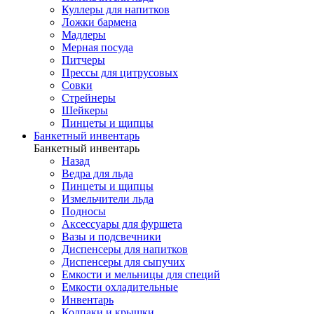
Куллеры для напитков
Ложки бармена
Мадлеры
Мерная посуда
Питчеры
Прессы для цитрусовых
Совки
Стрейнеры
Шейкеры
Пинцеты и щипцы
Банкетный инвентарь
Банкетный инвентарь
Назад
Ведра для льда
Пинцеты и щипцы
Измельчители льда
Подносы
Аксессуары для фуршета
Вазы и подсвечники
Диспенсеры для напитков
Диспенсеры для сыпучих
Емкости и мельницы для специй
Емкости охладительные
Инвентарь
Колпаки и крышки