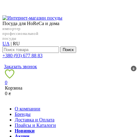
Посуда для HoReCa и дома
импортер
профессиональной
посуды
UA
|
RU
Поиск
+38‎0 (93) 677 88 83
Заказать звонок
0
0
Корзина
0
₴
О компании
Бренды
Доставка и Оплата
Прайсы и Каталоги
Новинки
Акции