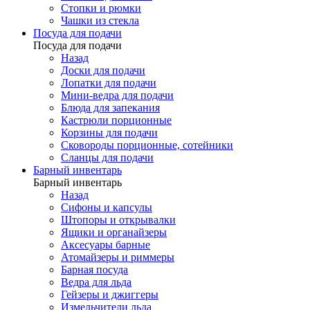
Стопки и рюмки
Чашки из стекла
Посуда для подачи
Посуда для подачи
Назад
Доски для подачи
Лопатки для подачи
Мини-ведра для подачи
Блюда для запекания
Кастрюли порционные
Корзины для подачи
Сковороды порционные, сотейники
Сланцы для подачи
Барный инвентарь
Барный инвентарь
Назад
Сифоны и капсулы
Штопоры и открывалки
Ящики и органайзеры
Аксесуары барные
Атомайзеры и риммеры
Барная посуда
Ведра для льда
Гейзеры и джиггеры
Измельчители льда