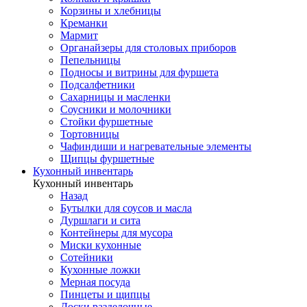
Корзины и хлебницы
Креманки
Мармит
Органайзеры для столовых приборов
Пепельницы
Подносы и витрины для фуршета
Подсалфетники
Сахарницы и масленки
Соусники и молочники
Стойки фуршетные
Тортовницы
Чафиндиши и нагревательные элементы
Щипцы фуршетные
Кухонный инвентарь
Кухонный инвентарь
Назад
Бутылки для соусов и масла
Дуршлаги и сита
Контейнеры для мусора
Миски кухонные
Сотейники
Кухонные ложки
Мерная посуда
Пинцеты и щипцы
Доски разделочные