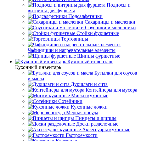
Подносы и
витрины для фуршета
Подсалфетники
Сахарницы и масленки
Соусники и молочники
Стойки фуршетные
Тортовницы
Чафиндиши и нагревательные элементы
Щипцы фуршетные
Кухонный инвентарь
Кухонный инвентарь
Бутылки для соусов
и масла
Дуршлаги и сита
Контейнеры для мусора
Миски кухонные
Сотейники
Кухонные ложки
Мерная посуда
Пинцеты и щипцы
Доски разделочные
Аксессуары кухонные
Гастроемкости
Кастрюли