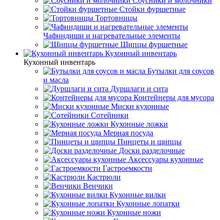
Соусники и молочники
Стойки фуршетные
Тортовницы
Чафиндиши и нагревательные элементы
Щипцы фуршетные
Кухонный инвентарь
Кухонный инвентарь
Бутылки для соусов
и масла
Дуршлаги и сита
Контейнеры для мусора
Миски кухонные
Сотейники
Кухонные ложки
Мерная посуда
Пинцеты и щипцы
Доски разделочные
Аксессуары кухонные
Гастроемкости
Кастрюли
Венчики
Кухонные вилки
Кухонные лопатки
Кухонные ножи