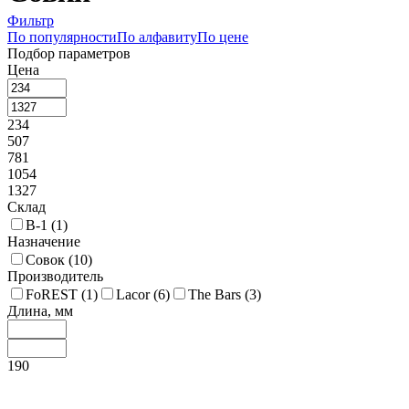
Фильтр
По популярности
По алфавиту
По цене
Подбор параметров
Цена
234
507
781
1054
1327
Склад
В-1 (
1
)
Назначение
Совок (
10
)
Производитель
FoREST (
1
)
Lacor (
6
)
The Bars (
3
)
Длина, мм
190
203
215