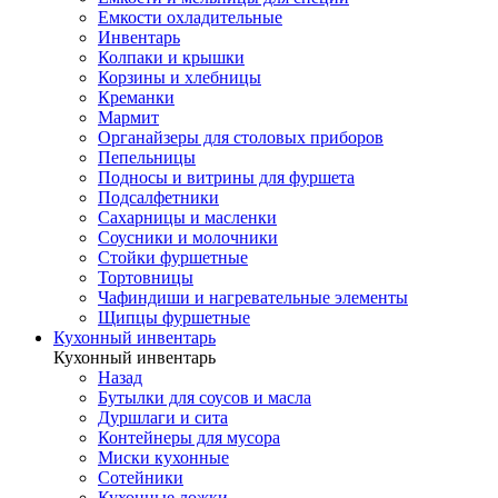
Емкости охладительные
Инвентарь
Колпаки и крышки
Корзины и хлебницы
Креманки
Мармит
Органайзеры для столовых приборов
Пепельницы
Подносы и витрины для фуршета
Подсалфетники
Сахарницы и масленки
Соусники и молочники
Стойки фуршетные
Тортовницы
Чафиндиши и нагревательные элементы
Щипцы фуршетные
Кухонный инвентарь
Кухонный инвентарь
Назад
Бутылки для соусов и масла
Дуршлаги и сита
Контейнеры для мусора
Миски кухонные
Сотейники
Кухонные ложки