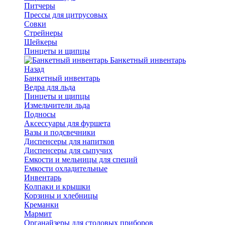
Питчеры
Прессы для цитрусовых
Совки
Стрейнеры
Шейкеры
Пинцеты и щипцы
Банкетный инвентарь
Назад
Банкетный инвентарь
Ведра для льда
Пинцеты и щипцы
Измельчители льда
Подносы
Аксессуары для фуршета
Вазы и подсвечники
Диспенсеры для напитков
Диспенсеры для сыпучих
Емкости и мельницы для специй
Емкости охладительные
Инвентарь
Колпаки и крышки
Корзины и хлебницы
Креманки
Мармит
Органайзеры для столовых приборов