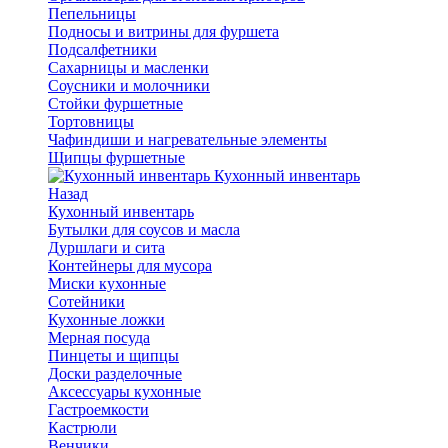
Пепельницы
Подносы и витрины для фуршета
Подсалфетники
Сахарницы и масленки
Соусники и молочники
Стойки фуршетные
Тортовницы
Чафиндиши и нагревательные элементы
Щипцы фуршетные
Кухонный инвентарь
Назад
Кухонный инвентарь
Бутылки для соусов и масла
Дуршлаги и сита
Контейнеры для мусора
Миски кухонные
Сотейники
Кухонные ложки
Мерная посуда
Пинцеты и щипцы
Доски разделочные
Аксессуары кухонные
Гастроемкости
Кастрюли
Венчики