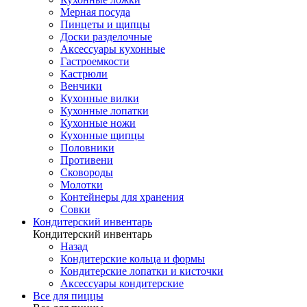
Мерная посуда
Пинцеты и щипцы
Доски разделочные
Аксессуары кухонные
Гастроемкости
Кастрюли
Венчики
Кухонные вилки
Кухонные лопатки
Кухонные ножи
Кухонные щипцы
Половники
Противени
Сковороды
Молотки
Контейнеры для хранения
Совки
Кондитерский инвентарь
Кондитерский инвентарь
Назад
Кондитерские кольца и формы
Кондитерские лопатки и кисточки
Аксессуары кондитерские
Все для пиццы