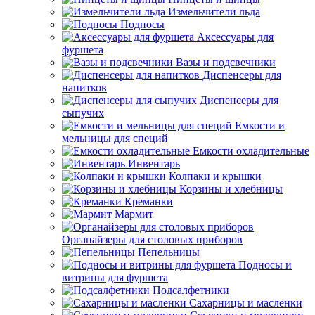
Измельчители льда
Подносы
Аксессуары для
фуршета
Вазы и подсвечники
Диспенсеры для
напитков
Диспенсеры для
сыпучих
Емкости и
мельницы для специй
Емкости охладительные
Инвентарь
Колпаки и крышки
Корзины и хлебницы
Креманки
Мармит
Органайзеры для столовых приборов
Пепельницы
Подносы и
витрины для фуршета
Подсалфетники
Сахарницы и масленки