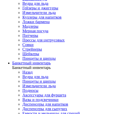
Ведра для льда
Гейзеры и джиггеры
Измельчители льда
Куллеры для напитков
Ложки бармена
Мадлеры
Мерная посуда
Питчеры
Прессы для цитрусовых
Совки
Стрейнеры
Шейкеры
Пинцеты и щипцы
Банкетный инвентарь
Банкетный инвентарь
Назад
Ведра для льда
Пинцеты и щипцы
Измельчители льда
Подносы
Аксессуары для фуршета
Вазы и подсвечники
Диспенсеры для напитков
Диспенсеры для сыпучих
Емкости и мельницы для специй