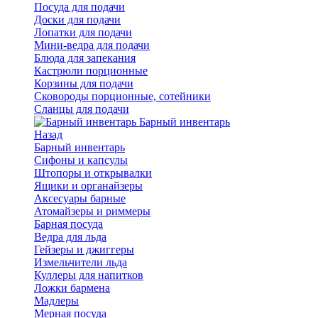
Посуда для подачи
Доски для подачи
Лопатки для подачи
Мини-ведра для подачи
Блюда для запекания
Кастрюли порционные
Корзины для подачи
Сковороды порционные, сотейники
Сланцы для подачи
Барный инвентарь
Назад
Барный инвентарь
Сифоны и капсулы
Штопоры и открывалки
Ящики и органайзеры
Аксесуары барные
Атомайзеры и риммеры
Барная посуда
Ведра для льда
Гейзеры и джиггеры
Измельчители льда
Куллеры для напитков
Ложки бармена
Мадлеры
Мерная посуда