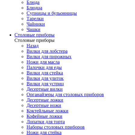
Блюда
Блюдца
Супницы и бульонницы
Тарелки
Чайники
Чашки
Cтоловые приборы
Cтоловые приборы
Назад
Вилки для лобстера
Вилки для пирожных
Ножи для масла
Палочки для еды
Вилки для стейка
Вилки для улиток
Вилки для устриц
Десертные вилки
Органайзеры для столовых приборов
Десертные ложки
Десертные ножи
Коктейльные ложки
Кофейные ложки
Лопатки для торта
Наборы столовых приборов
Ножи для стейка