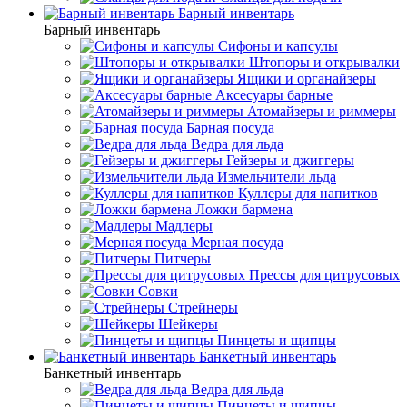
Барный инвентарь
Барный инвентарь
Сифоны и капсулы
Штопоры и открывалки
Ящики и органайзеры
Аксесуары барные
Атомайзеры и риммеры
Барная посуда
Ведра для льда
Гейзеры и джиггеры
Измельчители льда
Куллеры для напитков
Ложки бармена
Мадлеры
Мерная посуда
Питчеры
Прессы для цитрусовых
Совки
Стрейнеры
Шейкеры
Пинцеты и щипцы
Банкетный инвентарь
Банкетный инвентарь
Ведра для льда
Пинцеты и щипцы