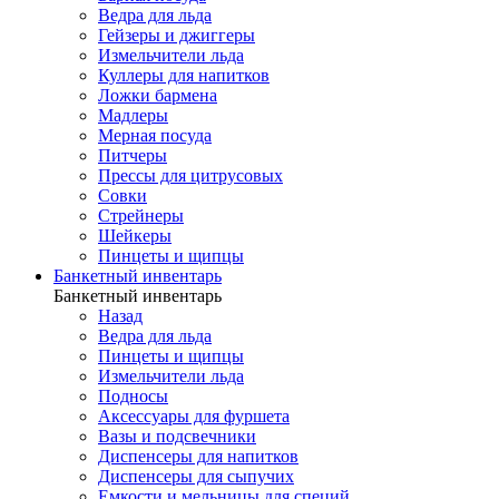
Ведра для льда
Гейзеры и джиггеры
Измельчители льда
Куллеры для напитков
Ложки бармена
Мадлеры
Мерная посуда
Питчеры
Прессы для цитрусовых
Совки
Стрейнеры
Шейкеры
Пинцеты и щипцы
Банкетный инвентарь
Банкетный инвентарь
Назад
Ведра для льда
Пинцеты и щипцы
Измельчители льда
Подносы
Аксессуары для фуршета
Вазы и подсвечники
Диспенсеры для напитков
Диспенсеры для сыпучих
Емкости и мельницы для специй