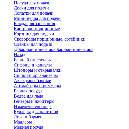
Посуда для подачи
Доски для подачи
Лопатки для подачи
Мини-ведра для подачи
Блюда для запекания
Кастрюли порционные
Корзины для подачи
Сковороды порционные, сотейники
Сланцы для подачи
Барный инвентарь
Назад
Барный инвентарь
Сифоны и капсулы
Штопоры и открывалки
Ящики и органайзеры
Аксесуары барные
Атомайзеры и риммеры
Барная посуда
Ведра для льда
Гейзеры и джиггеры
Измельчители льда
Куллеры для напитков
Ложки бармена
Мадлеры
Мерная посуда