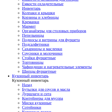
Емкости охладительные
Инвентарь
Колпаки и крышки
Корзины и хлебницы
Креманки
Мармит
Органайзеры для столовых приборов
Пепельницы
Подносы и витрины для фуршета
Подсалфетники
Сахарницы и масленки
Соусники и молочники
Стойки фуршетные
Тортовницы
Чафиндиши и нагревательные элементы
Щипцы фуршетные
Кухонный инвентарь
Кухонный инвентарь
Назад
Бутылки для соусов и масла
Дуршлаги и сита
Контейнеры для мусора
Миски кухонные
Сотейники
Кухонные ложки