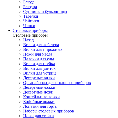
Блюда
Блюдца
Супницы и бульонницы
Тарелки
Чайники
Чашки
Cтоловые приборы
Cтоловые приборы
Назад
Вилки для лобстера
Вилки для пирожных
Ножи для масла
Палочки для еды
Вилки для стейка
Вилки для улиток
Вилки для устриц
Десертные вилки
Органайзеры для столовых приборов
Десертные ложки
Десертные ножи
Коктейльные ложки
Кофейные ложки
Лопатки для торта
Наборы столовых приборов
Ножи для стейка