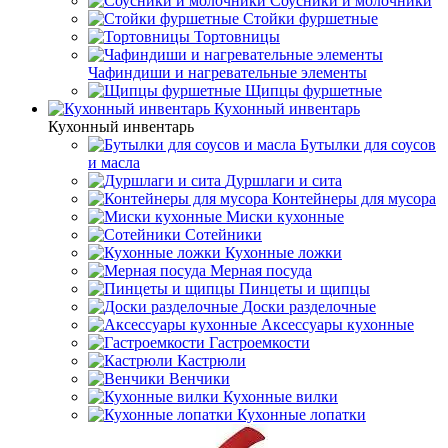
Соусники и молочники
Стойки фуршетные
Тортовницы
Чафиндиши и нагревательные элементы
Щипцы фуршетные
Кухонный инвентарь
Кухонный инвентарь
Бутылки для соусов
и масла
Дуршлаги и сита
Контейнеры для мусора
Миски кухонные
Сотейники
Кухонные ложки
Мерная посуда
Пинцеты и щипцы
Доски разделочные
Аксессуары кухонные
Гастроемкости
Кастрюли
Венчики
Кухонные вилки
Кухонные лопатки