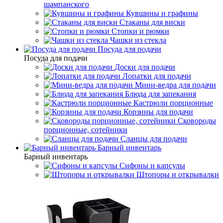
шампанского
Кувшины и графины
Стаканы для виски
Стопки и рюмки
Чашки из стекла
Посуда для подачи
Посуда для подачи
Доски для подачи
Лопатки для подачи
Мини-ведра для подачи
Блюда для запекания
Кастрюли порционные
Корзины для подачи
Сковороды
порционные, сотейники
Сланцы для подачи
Барный инвентарь
Барный инвентарь
Сифоны и капсулы
Штопоры и открывалки