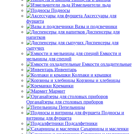
Измельчители льда
Подносы
Аксессуары для
фуршета
Вазы и подсвечники
Диспенсеры для
напитков
Диспенсеры для
сыпучих
Емкости и
мельницы для специй
Емкости охладительные
Инвентарь
Колпаки и крышки
Корзины и хлебницы
Креманки
Мармит
Органайзеры для столовых приборов
Пепельницы
Подносы и
витрины для фуршета
Подсалфетники
Сахарницы и масленки