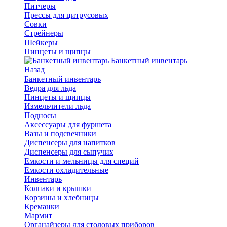
Питчеры
Прессы для цитрусовых
Совки
Стрейнеры
Шейкеры
Пинцеты и щипцы
Банкетный инвентарь
Назад
Банкетный инвентарь
Ведра для льда
Пинцеты и щипцы
Измельчители льда
Подносы
Аксессуары для фуршета
Вазы и подсвечники
Диспенсеры для напитков
Диспенсеры для сыпучих
Емкости и мельницы для специй
Емкости охладительные
Инвентарь
Колпаки и крышки
Корзины и хлебницы
Креманки
Мармит
Органайзеры для столовых приборов