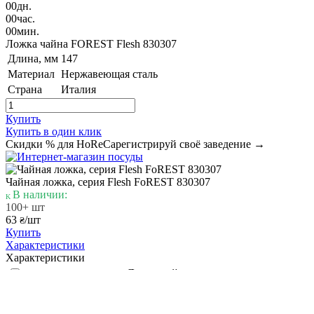
00
дн.
00
час.
00
мин.
Ложка чайна FOREST Flesh 830307
Длина, мм
147
Материал
Нержавеющая сталь
Страна
Италия
Купить
Купить в один клик
Скидки % для HoReCa
регистрируй своё заведение →
Чайная ложка, серия Flesh FoREST 830307
В наличии:
100+ шт
63
/шт
₴
Купить
Характеристики
Характеристики
Ложка чайная
Назначение
Страна
Италия
FoREST
Производитель