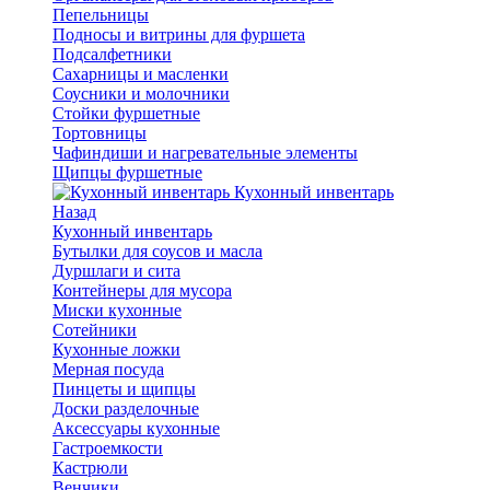
Пепельницы
Подносы и витрины для фуршета
Подсалфетники
Сахарницы и масленки
Соусники и молочники
Стойки фуршетные
Тортовницы
Чафиндиши и нагревательные элементы
Щипцы фуршетные
Кухонный инвентарь
Назад
Кухонный инвентарь
Бутылки для соусов и масла
Дуршлаги и сита
Контейнеры для мусора
Миски кухонные
Сотейники
Кухонные ложки
Мерная посуда
Пинцеты и щипцы
Доски разделочные
Аксессуары кухонные
Гастроемкости
Кастрюли
Венчики