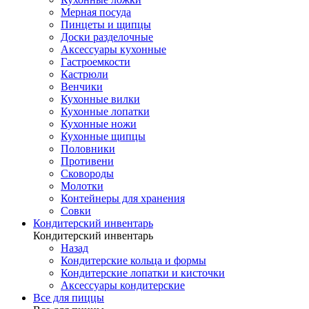
Мерная посуда
Пинцеты и щипцы
Доски разделочные
Аксессуары кухонные
Гастроемкости
Кастрюли
Венчики
Кухонные вилки
Кухонные лопатки
Кухонные ножи
Кухонные щипцы
Половники
Противени
Сковороды
Молотки
Контейнеры для хранения
Совки
Кондитерский инвентарь
Кондитерский инвентарь
Назад
Кондитерские кольца и формы
Кондитерские лопатки и кисточки
Аксессуары кондитерские
Все для пиццы