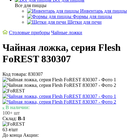
Все для пиццы
Инвентарь для пиццы
Формы для пиццы
Щетки для печи
Cтоловые приборы
Чайные ложки
Чайная ложка, серия Flesh
FoREST 830307
Код товара: 830307
В наличии:
100+ шт
Склад:
В-1
63
/шт
₴
До конца Акции: