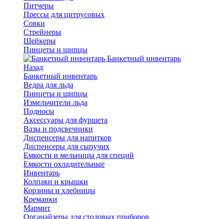
Питчеры
Прессы для цитрусовых
Совки
Стрейнеры
Шейкеры
Пинцеты и щипцы
Банкетный инвентарь
Назад
Банкетный инвентарь
Ведра для льда
Пинцеты и щипцы
Измельчители льда
Подносы
Аксессуары для фуршета
Вазы и подсвечники
Диспенсеры для напитков
Диспенсеры для сыпучих
Емкости и мельницы для специй
Емкости охладительные
Инвентарь
Колпаки и крышки
Корзины и хлебницы
Креманки
Мармит
Органайзеры для столовых приборов