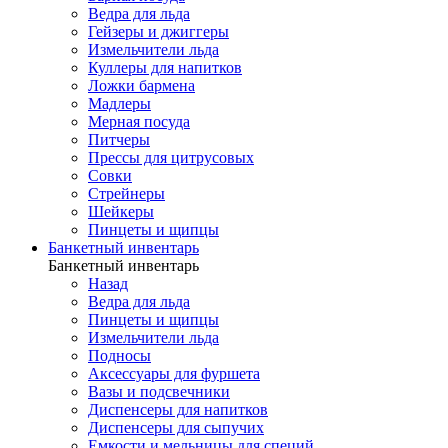
Ведра для льда
Гейзеры и джиггеры
Измельчители льда
Куллеры для напитков
Ложки бармена
Мадлеры
Мерная посуда
Питчеры
Прессы для цитрусовых
Совки
Стрейнеры
Шейкеры
Пинцеты и щипцы
Банкетный инвентарь
Банкетный инвентарь
Назад
Ведра для льда
Пинцеты и щипцы
Измельчители льда
Подносы
Аксессуары для фуршета
Вазы и подсвечники
Диспенсеры для напитков
Диспенсеры для сыпучих
Емкости и мельницы для специй