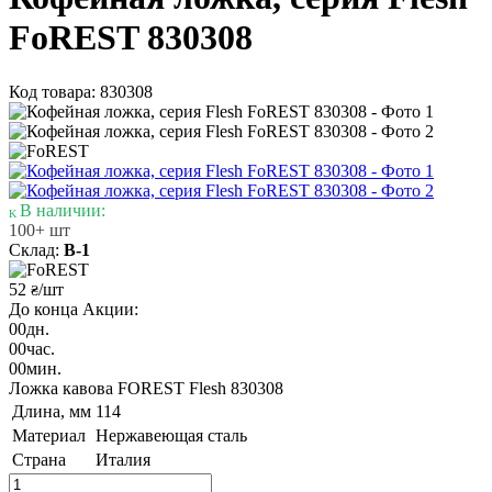
FoREST 830308
Код товара: 830308
В наличии:
100+ шт
Склад:
В-1
52
/шт
₴
До конца Акции:
00
дн.
00
час.
00
мин.
Ложка кавова FOREST Flesh 830308
Длина, мм
114
Материал
Нержавеющая сталь
Страна
Италия