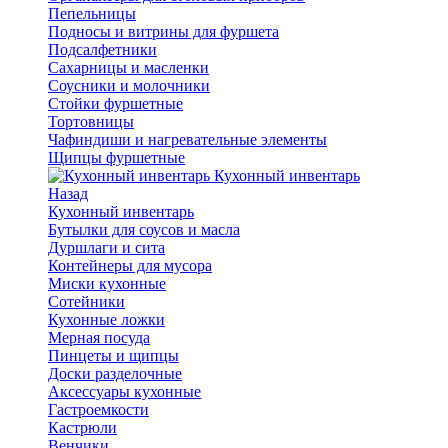
Пепельницы
Подносы и витрины для фуршета
Подсалфетники
Сахарницы и масленки
Соусники и молочники
Стойки фуршетные
Тортовницы
Чафиндиши и нагревательные элементы
Щипцы фуршетные
Кухонный инвентарь
Назад
Кухонный инвентарь
Бутылки для соусов и масла
Дуршлаги и сита
Контейнеры для мусора
Миски кухонные
Сотейники
Кухонные ложки
Мерная посуда
Пинцеты и щипцы
Доски разделочные
Аксессуары кухонные
Гастроемкости
Кастрюли
Венчики