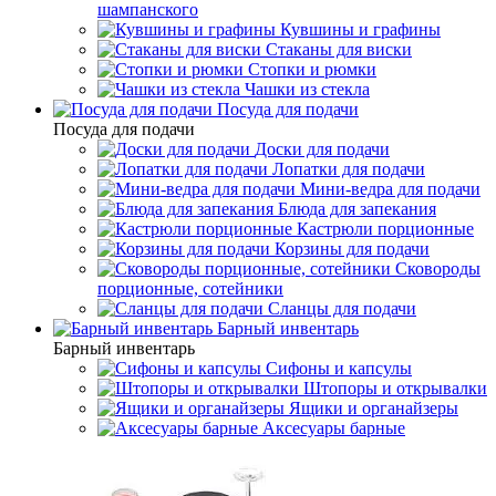
шампанского
Кувшины и графины
Стаканы для виски
Стопки и рюмки
Чашки из стекла
Посуда для подачи
Посуда для подачи
Доски для подачи
Лопатки для подачи
Мини-ведра для подачи
Блюда для запекания
Кастрюли порционные
Корзины для подачи
Сковороды
порционные, сотейники
Сланцы для подачи
Барный инвентарь
Барный инвентарь
Сифоны и капсулы
Штопоры и открывалки
Ящики и органайзеры
Аксесуары барные