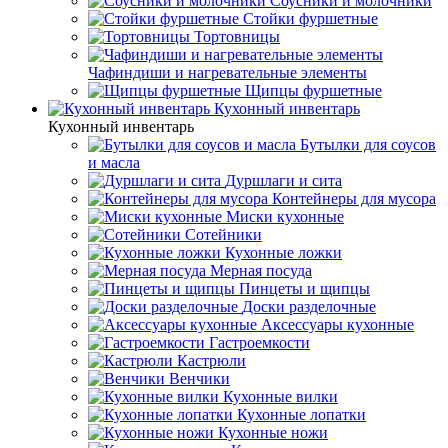
Соусники и молочники
Стойки фуршетные
Тортовницы
Чафиндиши и нагревательные элементы
Щипцы фуршетные
Кухонный инвентарь
Кухонный инвентарь
Бутылки для соусов
и масла
Дуршлаги и сита
Контейнеры для мусора
Миски кухонные
Сотейники
Кухонные ложки
Мерная посуда
Пинцеты и щипцы
Доски разделочные
Аксессуары кухонные
Гастроемкости
Кастрюли
Венчики
Кухонные вилки
Кухонные лопатки
Кухонные ножи