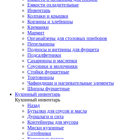
Емкости охладительные
Инвентарь
Колпаки и крышки
Корзины и хлебницы
Креманки
Мармит
Органайзеры для столовых приборов
Пепельницы
Подносы и витрины для фуршета
Подсалфетники
Сахарницы и масленки
Соусники и молочники
Стойки фуршетные
Тортовницы
Чафиндиши и нагревательные элементы
Щипцы фуршетные
Кухонный инвентарь
Кухонный инвентарь
Назад
Бутылки для соусов и масла
Дуршлаги и сита
Контейнеры для мусора
Миски кухонные
Сотейники
Кухонные ложки