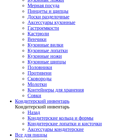
Мерная посуда
Пинцеты и щипцы
Доски разделочные
Аксессуары кухонные
Гастроемкости
Кастрюли
Венчики
Кухонные вилки
Кухонные лопатки
Кухонные ножи
Кухонные щипцы
Половники
Противени
Сковороды
Молотки
Контейнеры для хранения
Совки
Кондитерский инвентарь
Кондитерский инвентарь
Назад
Кондитерские кольца и формы
Кондитерские лопатки и кисточки
Аксессуары кондитерские
Все для пиццы