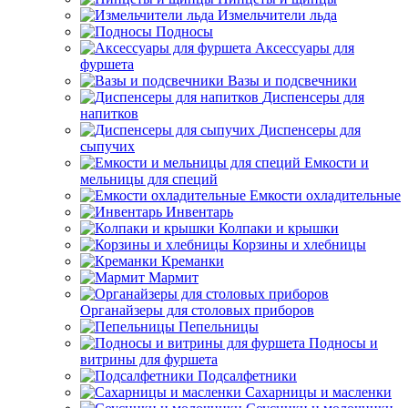
Измельчители льда
Подносы
Аксессуары для
фуршета
Вазы и подсвечники
Диспенсеры для
напитков
Диспенсеры для
сыпучих
Емкости и
мельницы для специй
Емкости охладительные
Инвентарь
Колпаки и крышки
Корзины и хлебницы
Креманки
Мармит
Органайзеры для столовых приборов
Пепельницы
Подносы и
витрины для фуршета
Подсалфетники
Сахарницы и масленки