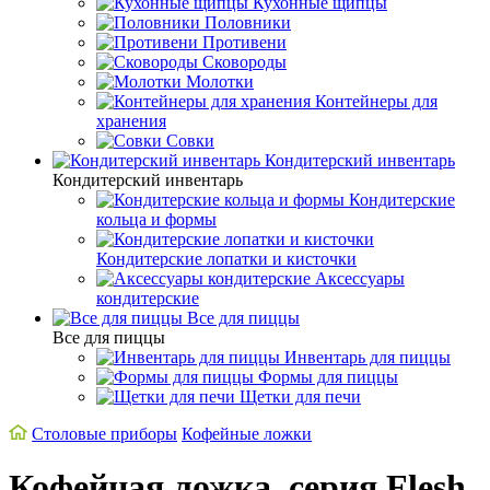
Кухонные щипцы
Половники
Противени
Сковороды
Молотки
Контейнеры для
хранения
Совки
Кондитерский инвентарь
Кондитерский инвентарь
Кондитерские
кольца и формы
Кондитерские лопатки и кисточки
Аксессуары
кондитерские
Все для пиццы
Все для пиццы
Инвентарь для пиццы
Формы для пиццы
Щетки для печи
Cтоловые приборы
Кофейные ложки
Кофейная ложка, серия Flesh