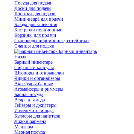
Посуда для подачи
Доски для подачи
Лопатки для подачи
Мини-ведра для подачи
Блюда для запекания
Кастрюли порционные
Корзины для подачи
Сковороды порционные, сотейники
Сланцы для подачи
Барный инвентарь
Назад
Барный инвентарь
Сифоны и капсулы
Штопоры и открывалки
Ящики и органайзеры
Аксесуары барные
Атомайзеры и риммеры
Барная посуда
Ведра для льда
Гейзеры и джиггеры
Измельчители льда
Куллеры для напитков
Ложки бармена
Мадлеры
Мерная посуда