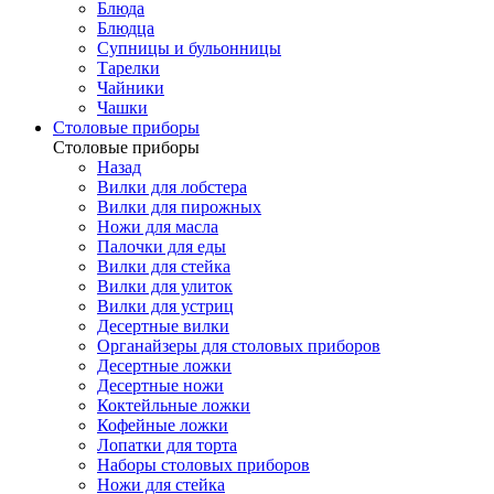
Блюда
Блюдца
Супницы и бульонницы
Тарелки
Чайники
Чашки
Cтоловые приборы
Cтоловые приборы
Назад
Вилки для лобстера
Вилки для пирожных
Ножи для масла
Палочки для еды
Вилки для стейка
Вилки для улиток
Вилки для устриц
Десертные вилки
Органайзеры для столовых приборов
Десертные ложки
Десертные ножи
Коктейльные ложки
Кофейные ложки
Лопатки для торта
Наборы столовых приборов
Ножи для стейка