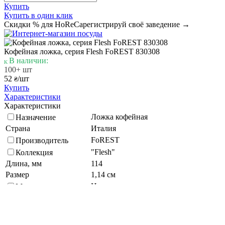
Купить
Купить в один клик
Скидки % для HoReCa
регистрируй своё заведение →
Кофейная ложка, серия Flesh FoREST 830308
В наличии:
100+ шт
52
/шт
₴
Купить
Характеристики
Характеристики
Ложка кофейная
Назначение
Страна
Италия
FoREST
Производитель
"Flesh"
Коллекция
Длина, мм
114
Размер
1,14 см
Нержавеющая сталь
Материал
Кратность упаковки, шт
12
Подберите похожие по характеристикам товары, выбрав одно
или несколько свойств