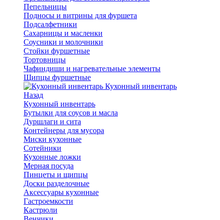
Пепельницы
Подносы и витрины для фуршета
Подсалфетники
Сахарницы и масленки
Соусники и молочники
Стойки фуршетные
Тортовницы
Чафиндиши и нагревательные элементы
Щипцы фуршетные
Кухонный инвентарь
Назад
Кухонный инвентарь
Бутылки для соусов и масла
Дуршлаги и сита
Контейнеры для мусора
Миски кухонные
Сотейники
Кухонные ложки
Мерная посуда
Пинцеты и щипцы
Доски разделочные
Аксессуары кухонные
Гастроемкости
Кастрюли
Венчики