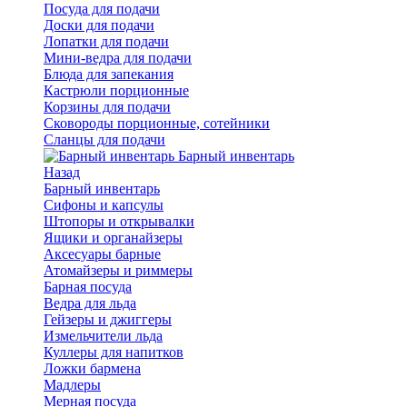
Посуда для подачи
Доски для подачи
Лопатки для подачи
Мини-ведра для подачи
Блюда для запекания
Кастрюли порционные
Корзины для подачи
Сковороды порционные, сотейники
Сланцы для подачи
Барный инвентарь
Назад
Барный инвентарь
Сифоны и капсулы
Штопоры и открывалки
Ящики и органайзеры
Аксесуары барные
Атомайзеры и риммеры
Барная посуда
Ведра для льда
Гейзеры и джиггеры
Измельчители льда
Куллеры для напитков
Ложки бармена
Мадлеры
Мерная посуда