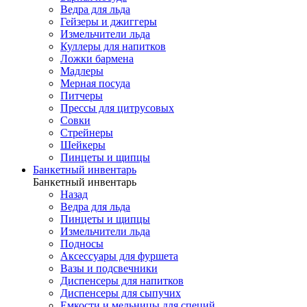
Ведра для льда
Гейзеры и джиггеры
Измельчители льда
Куллеры для напитков
Ложки бармена
Мадлеры
Мерная посуда
Питчеры
Прессы для цитрусовых
Совки
Стрейнеры
Шейкеры
Пинцеты и щипцы
Банкетный инвентарь
Банкетный инвентарь
Назад
Ведра для льда
Пинцеты и щипцы
Измельчители льда
Подносы
Аксессуары для фуршета
Вазы и подсвечники
Диспенсеры для напитков
Диспенсеры для сыпучих
Емкости и мельницы для специй