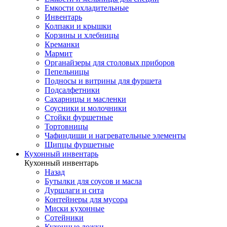
Емкости охладительные
Инвентарь
Колпаки и крышки
Корзины и хлебницы
Креманки
Мармит
Органайзеры для столовых приборов
Пепельницы
Подносы и витрины для фуршета
Подсалфетники
Сахарницы и масленки
Соусники и молочники
Стойки фуршетные
Тортовницы
Чафиндиши и нагревательные элементы
Щипцы фуршетные
Кухонный инвентарь
Кухонный инвентарь
Назад
Бутылки для соусов и масла
Дуршлаги и сита
Контейнеры для мусора
Миски кухонные
Сотейники
Кухонные ложки