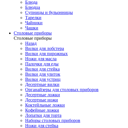
Блюда
Блюдца
Супницы и бульонницы
Тарелки
Чайники
Чашки
Cтоловые приборы
Cтоловые приборы
Назад
Вилки для лобстера
Вилки для пирожных
Ножи для масла
Палочки для еды
Вилки для стейка
Вилки для улиток
Вилки для устриц
Десертные вилки
Органайзеры для столовых приборов
Десертные ложки
Десертные ножи
Коктейльные ложки
Кофейные ложки
Лопатки для торта
Наборы столовых приборов
Ножи для стейка