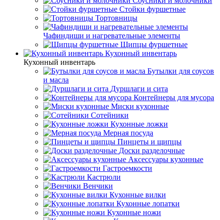
Соусники и молочники
Стойки фуршетные
Тортовницы
Чафиндиши и нагревательные элементы
Щипцы фуршетные
Кухонный инвентарь
Кухонный инвентарь
Бутылки для соусов
и масла
Дуршлаги и сита
Контейнеры для мусора
Миски кухонные
Сотейники
Кухонные ложки
Мерная посуда
Пинцеты и щипцы
Доски разделочные
Аксессуары кухонные
Гастроемкости
Кастрюли
Венчики
Кухонные вилки
Кухонные лопатки
Кухонные ножи