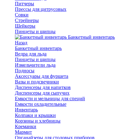
Питчеры
Прессы для цитрусовых
Совки
Стрейнеры
Шейкеры
Пинцеты и щипцы
Банкетный инвентарь
Назад
Банкетный инвентарь
Ведра для льда
Пинцеты и щипцы
Измельчители льда
Подносы
Аксессуары для фуршета
Вазы и подсвечники
Диспенсеры для напитков
Диспенсеры для сыпучих
Емкости и мельницы для специй
Емкости охладительные
Инвентарь
Колпаки и крышки
Корзины и хлебницы
Креманки
Мармит
Органайзеры для столовых приборов