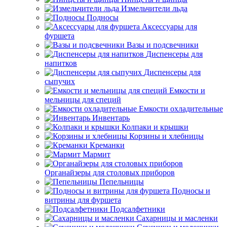
Измельчители льда
Подносы
Аксессуары для
фуршета
Вазы и подсвечники
Диспенсеры для
напитков
Диспенсеры для
сыпучих
Емкости и
мельницы для специй
Емкости охладительные
Инвентарь
Колпаки и крышки
Корзины и хлебницы
Креманки
Мармит
Органайзеры для столовых приборов
Пепельницы
Подносы и
витрины для фуршета
Подсалфетники
Сахарницы и масленки