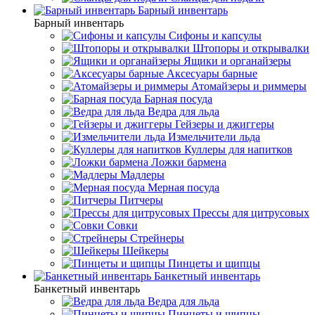
Барный инвентарь
Барный инвентарь
Сифоны и капсулы
Штопоры и открывалки
Ящики и органайзеры
Аксесуары барные
Атомайзеры и риммеры
Барная посуда
Ведра для льда
Гейзеры и джиггеры
Измельчители льда
Куллеры для напитков
Ложки бармена
Мадлеры
Мерная посуда
Питчеры
Прессы для цитрусовых
Совки
Стрейнеры
Шейкеры
Пинцеты и щипцы
Банкетный инвентарь
Банкетный инвентарь
Ведра для льда
Пинцеты и щипцы