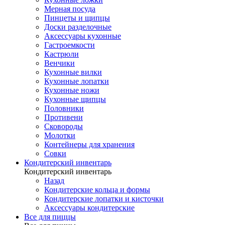
Мерная посуда
Пинцеты и щипцы
Доски разделочные
Аксессуары кухонные
Гастроемкости
Кастрюли
Венчики
Кухонные вилки
Кухонные лопатки
Кухонные ножи
Кухонные щипцы
Половники
Противени
Сковороды
Молотки
Контейнеры для хранения
Совки
Кондитерский инвентарь
Кондитерский инвентарь
Назад
Кондитерские кольца и формы
Кондитерские лопатки и кисточки
Аксессуары кондитерские
Все для пиццы