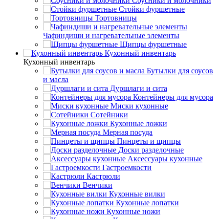
Соусники и молочники
Стойки фуршетные
Тортовницы
Чафиндиши и нагревательные элементы
Щипцы фуршетные
Кухонный инвентарь
Кухонный инвентарь
Бутылки для соусов
и масла
Дуршлаги и сита
Контейнеры для мусора
Миски кухонные
Сотейники
Кухонные ложки
Мерная посуда
Пинцеты и щипцы
Доски разделочные
Аксессуары кухонные
Гастроемкости
Кастрюли
Венчики
Кухонные вилки
Кухонные лопатки
Кухонные ножи