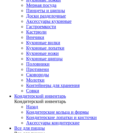
Мерная посуда
Пинцеты и щипцы
Доски разделочные
Аксессуары кухонные
Гастроемкости
Кастрюли
Венчики
Кухонные вилки
Кухонные лопатки
Кухонные ножи
Кухонные щипцы
Половники
Противени
Сковороды
Молотки
Контейнеры для хранения
Совки
Кондитерский инвентарь
Кондитерский инвентарь
Назад
Кондитерские кольца и формы
Кондитерские лопатки и кисточки
Аксессуары кондитерские
Все для пиццы