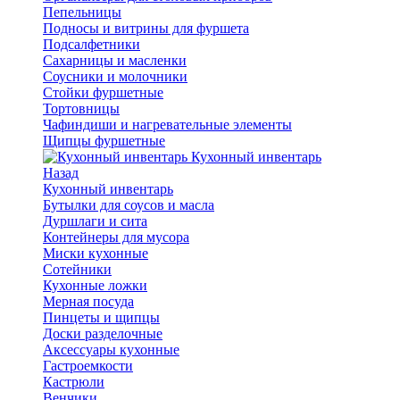
Пепельницы
Подносы и витрины для фуршета
Подсалфетники
Сахарницы и масленки
Соусники и молочники
Стойки фуршетные
Тортовницы
Чафиндиши и нагревательные элементы
Щипцы фуршетные
Кухонный инвентарь
Назад
Кухонный инвентарь
Бутылки для соусов и масла
Дуршлаги и сита
Контейнеры для мусора
Миски кухонные
Сотейники
Кухонные ложки
Мерная посуда
Пинцеты и щипцы
Доски разделочные
Аксессуары кухонные
Гастроемкости
Кастрюли
Венчики