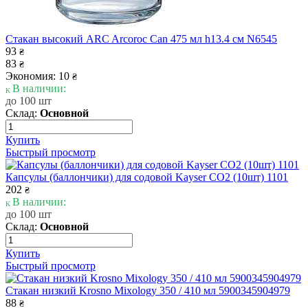
Стакан высокий ARC Arcoroc Can 475 мл h13.4 см N6545
93
₴
83
₴
Экономия: 10
₴
В наличии:
до 100 шт
Склад:
Основной
Купить
Быстрый просмотр
Капсулы (баллончики) для содовой Kayser CO2 (10шт) 1101
202
₴
В наличии:
до 100 шт
Склад:
Основной
Купить
Быстрый просмотр
Стакан низкий Krosno Mixology 350 / 410 мл 5900345904979
88
₴