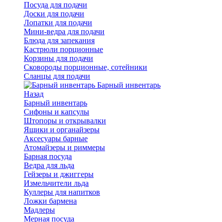
Посуда для подачи
Доски для подачи
Лопатки для подачи
Мини-ведра для подачи
Блюда для запекания
Кастрюли порционные
Корзины для подачи
Сковороды порционные, сотейники
Сланцы для подачи
Барный инвентарь
Назад
Барный инвентарь
Сифоны и капсулы
Штопоры и открывалки
Ящики и органайзеры
Аксесуары барные
Атомайзеры и риммеры
Барная посуда
Ведра для льда
Гейзеры и джиггеры
Измельчители льда
Куллеры для напитков
Ложки бармена
Мадлеры
Мерная посуда