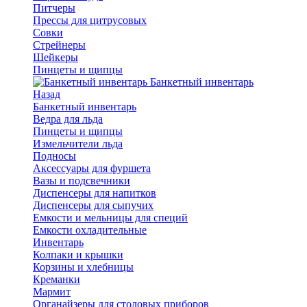
Питчеры
Прессы для цитрусовых
Совки
Стрейнеры
Шейкеры
Пинцеты и щипцы
Банкетный инвентарь
Назад
Банкетный инвентарь
Ведра для льда
Пинцеты и щипцы
Измельчители льда
Подносы
Аксессуары для фуршета
Вазы и подсвечники
Диспенсеры для напитков
Диспенсеры для сыпучих
Емкости и мельницы для специй
Емкости охладительные
Инвентарь
Колпаки и крышки
Корзины и хлебницы
Креманки
Мармит
Органайзеры для столовых приборов