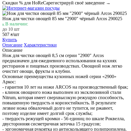
Скидки % для HoReCa
регистрируй своё заведение →
Нож для чистки овощей 85 мм "2900" чёрный Arcos 290025
В наличии:
до 10 шт
507
/шт
₴
Купить
Описание
Характеристики
Описание
Нож для чистки овощей 8,5 см серии "2900" Arcos
предназначен для ежедневного использования на кухнях
ресторанов и пищевых производствах. Овощной нож легко
очистит овощи, фрукты и клубни.
Основные преимущества кухонных ножей серии «2900»
Аркос:
- гарантия 10 лет на ножи ARCOS на производственный брак;
- клинок овощного ножа выполнен из эксклюзивной стали
Nitrum, которая имеет сверхвысокую режущую способность,
повышенную твердость и корозостийкисть. В результате
лезвие ножа обвалочный долго не тупится, не ржавеет,
поэтому изделие имеет долгий срок службы;
- твердость режущей кромки - 56 единиц по шкале Роквелла,
двусторонняя сисметричная заточка 15 градусов;
- эргономичная рукоятка из антискользящего полипропилена.