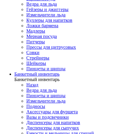
Ведра для льда
Гейзеры и джиггеры
Измельчители льда
Куллеры для напитков
Ложки бармена
Мадлеры
Мерная посуда
Питчеры
Прессы для цитрусовых
Совки
Стрейнеры
Шейкеры
Пинцеты и щипцы
Банкетный инвентарь
Банкетный инвентарь
Назад
Ведра для льда
Пинцеты и щипцы
Измельчители льда
Подносы
Аксессуары для фуршета
Вазы и подсвечники
Диспенсеры для напитков
Диспенсеры для сыпучих
Емкости и мельницы для специй