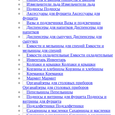
Измельчители льда
Подносы
Аксессуары для
фуршета
Вазы и подсвечники
Диспенсеры для
напитков
Диспенсеры для
сыпучих
Емкости и
мельницы для специй
Емкости охладительные
Инвентарь
Колпаки и крышки
Корзины и хлебницы
Креманки
Мармит
Органайзеры для столовых приборов
Пепельницы
Подносы и
витрины для фуршета
Подсалфетники
Сахарницы и масленки