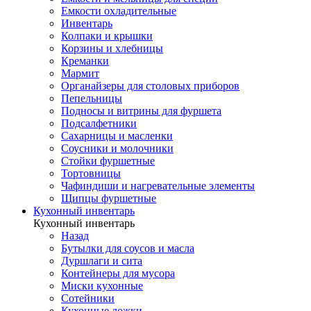
Емкости охладительные
Инвентарь
Колпаки и крышки
Корзины и хлебницы
Креманки
Мармит
Органайзеры для столовых приборов
Пепельницы
Подносы и витрины для фуршета
Подсалфетники
Сахарницы и масленки
Соусники и молочники
Стойки фуршетные
Тортовницы
Чафиндиши и нагревательные элементы
Щипцы фуршетные
Кухонный инвентарь
Кухонный инвентарь
Назад
Бутылки для соусов и масла
Дуршлаги и сита
Контейнеры для мусора
Миски кухонные
Сотейники
Кухонные ложки