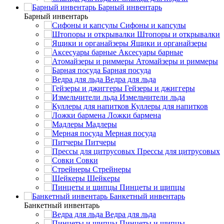
Барный инвентарь
Барный инвентарь
Сифоны и капсулы
Штопоры и открывалки
Ящики и органайзеры
Аксесуары барные
Атомайзеры и риммеры
Барная посуда
Ведра для льда
Гейзеры и джиггеры
Измельчители льда
Куллеры для напитков
Ложки бармена
Мадлеры
Мерная посуда
Питчеры
Прессы для цитрусовых
Совки
Стрейнеры
Шейкеры
Пинцеты и щипцы
Банкетный инвентарь
Банкетный инвентарь
Ведра для льда
Пинцеты и щипцы