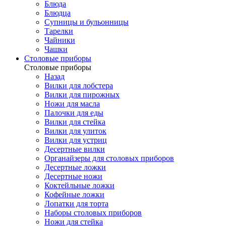
Блюда
Блюдца
Супницы и бульонницы
Тарелки
Чайники
Чашки
Cтоловые приборы
Cтоловые приборы
Назад
Вилки для лобстера
Вилки для пирожных
Ножи для масла
Палочки для еды
Вилки для стейка
Вилки для улиток
Вилки для устриц
Десертные вилки
Органайзеры для столовых приборов
Десертные ложки
Десертные ножи
Коктейльные ложки
Кофейные ложки
Лопатки для торта
Наборы столовых приборов
Ножи для стейка