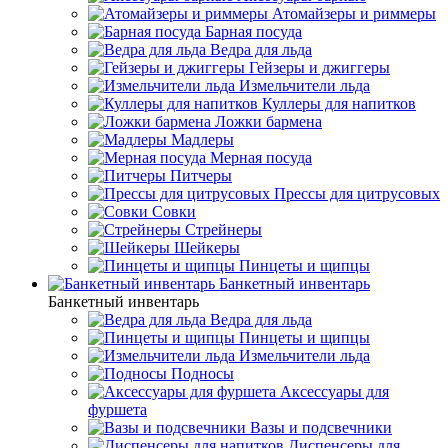
Атомайзеры и риммеры
Барная посуда
Ведра для льда
Гейзеры и джиггеры
Измельчители льда
Куллеры для напитков
Ложки бармена
Мадлеры
Мерная посуда
Питчеры
Прессы для цитрусовых
Совки
Стрейнеры
Шейкеры
Пинцеты и щипцы
Банкетный инвентарь
Банкетный инвентарь
Ведра для льда
Пинцеты и щипцы
Измельчители льда
Подносы
Аксессуары для
фуршета
Вазы и подсвечники
Диспенсеры для