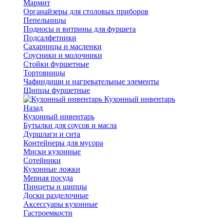
Мармит
Органайзеры для столовых приборов
Пепельницы
Подносы и витрины для фуршета
Подсалфетники
Сахарницы и масленки
Соусники и молочники
Стойки фуршетные
Тортовницы
Чафиндиши и нагревательные элементы
Щипцы фуршетные
Кухонный инвентарь
Назад
Кухонный инвентарь
Бутылки для соусов и масла
Дуршлаги и сита
Контейнеры для мусора
Миски кухонные
Сотейники
Кухонные ложки
Мерная посуда
Пинцеты и щипцы
Доски разделочные
Аксессуары кухонные
Гастроемкости