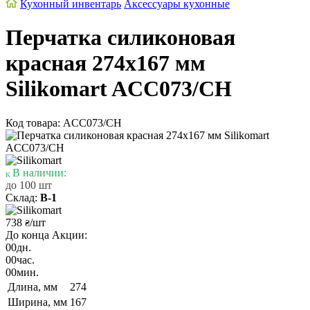
Кухонный инвентарь
Аксессуары кухонные
Перчатка силиконовая
красная 274х167 мм
Silikomart ACC073/CH
Код товара: ACC073/CH
В наличии:
до 100 шт
Склад:
В-1
738
/шт
₴
До конца Акции:
00
дн.
00
час.
00
мин.
Длина, мм
274
Ширина, мм
167