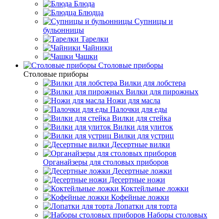
Блюда
Блюдца
Супницы и
бульонницы
Тарелки
Чайники
Чашки
Cтоловые приборы
Cтоловые приборы
Вилки для лобстера
Вилки для пирожных
Ножи для масла
Палочки для еды
Вилки для стейка
Вилки для улиток
Вилки для устриц
Десертные вилки
Органайзеры для столовых приборов
Десертные ложки
Десертные ножи
Коктейльные ложки
Кофейные ложки
Лопатки для торта
Наборы столовых