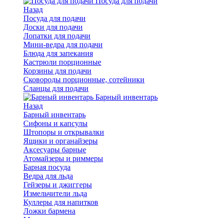
Посуда для подачи
Назад
Посуда для подачи
Доски для подачи
Лопатки для подачи
Мини-ведра для подачи
Блюда для запекания
Кастрюли порционные
Корзины для подачи
Сковороды порционные, сотейники
Сланцы для подачи
Барный инвентарь
Назад
Барный инвентарь
Сифоны и капсулы
Штопоры и открывалки
Ящики и органайзеры
Аксесуары барные
Атомайзеры и риммеры
Барная посуда
Ведра для льда
Гейзеры и джиггеры
Измельчители льда
Куллеры для напитков
Ложки бармена