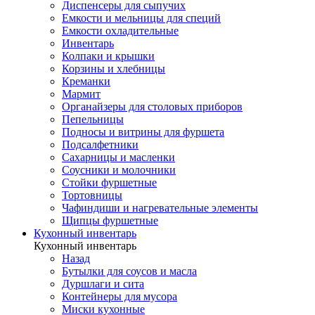
Диспенсеры для сыпучих
Емкости и мельницы для специй
Емкости охладительные
Инвентарь
Колпаки и крышки
Корзины и хлебницы
Креманки
Мармит
Органайзеры для столовых приборов
Пепельницы
Подносы и витрины для фуршета
Подсалфетники
Сахарницы и масленки
Соусники и молочники
Стойки фуршетные
Тортовницы
Чафиндиши и нагревательные элементы
Щипцы фуршетные
Кухонный инвентарь
Кухонный инвентарь
Назад
Бутылки для соусов и масла
Дуршлаги и сита
Контейнеры для мусора
Миски кухонные