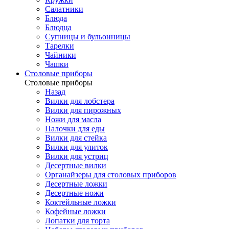
Салатники
Блюда
Блюдца
Супницы и бульонницы
Тарелки
Чайники
Чашки
Cтоловые приборы
Cтоловые приборы
Назад
Вилки для лобстера
Вилки для пирожных
Ножи для масла
Палочки для еды
Вилки для стейка
Вилки для улиток
Вилки для устриц
Десертные вилки
Органайзеры для столовых приборов
Десертные ложки
Десертные ножи
Коктейльные ложки
Кофейные ложки
Лопатки для торта