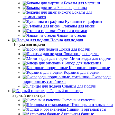
Бокалы для мартини
Бокалы для пива
Бокалы для
шампанского
Кувшины и графины
Стаканы для виски
Стопки и рюмки
Чашки из стекла
Посуда для подачи
Посуда для подачи
Доски для подачи
Лопатки для подачи
Мини-ведра для подачи
Блюда для запекания
Кастрюли порционные
Корзины для подачи
Сковороды
порционные, сотейники
Сланцы для подачи
Барный инвентарь
Барный инвентарь
Сифоны и капсулы
Штопоры и открывалки
Ящики и органайзеры
Аксесуары барные