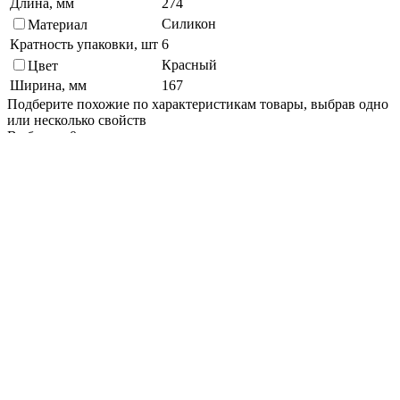
Длина, мм
274
Силикон
Материал
Кратность упаковки, шт
6
Красный
Цвет
Ширина, мм
167
Подберите похожие по характеристикам товары, выбрав одно
или несколько свойств
Выбрано:
0
Показать
Спросить менеджера
в Telegram
Задать вопрос о товаре
Я согласен с
условиями обработки
персональных данных
Отправить