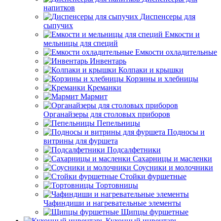
напитков
Диспенсеры для
сыпучих
Емкости и
мельницы для специй
Емкости охладительные
Инвентарь
Колпаки и крышки
Корзины и хлебницы
Креманки
Мармит
Органайзеры для столовых приборов
Пепельницы
Подносы и
витрины для фуршета
Подсалфетники
Сахарницы и масленки
Соусники и молочники
Стойки фуршетные
Тортовницы
Чафиндиши и нагревательные элементы
Щипцы фуршетные
Кухонный инвентарь