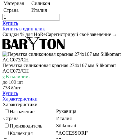
Материал
Силикон
Страна
Италия
Купить
Купить в один клик
Скидки % для HoReCa
регистрируй своё заведение →
Перчатка силиконовая красная 274х167 мм Silikomart
ACC073/CH
В наличии:
до 100 шт
738
/шт
₴
Купить
Характеристики
Характеристики
Рукавица
Назначение
Страна
Италия
Silikomart
Производитель
"ACCESSORI"
Коллекция