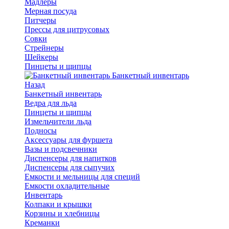
Мадлеры
Мерная посуда
Питчеры
Прессы для цитрусовых
Совки
Стрейнеры
Шейкеры
Пинцеты и щипцы
Банкетный инвентарь
Назад
Банкетный инвентарь
Ведра для льда
Пинцеты и щипцы
Измельчители льда
Подносы
Аксессуары для фуршета
Вазы и подсвечники
Диспенсеры для напитков
Диспенсеры для сыпучих
Емкости и мельницы для специй
Емкости охладительные
Инвентарь
Колпаки и крышки
Корзины и хлебницы
Креманки