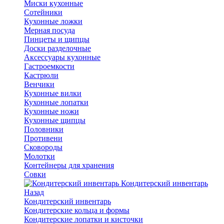
Миски кухонные
Сотейники
Кухонные ложки
Мерная посуда
Пинцеты и щипцы
Доски разделочные
Аксессуары кухонные
Гастроемкости
Кастрюли
Венчики
Кухонные вилки
Кухонные лопатки
Кухонные ножи
Кухонные щипцы
Половники
Противени
Сковороды
Молотки
Контейнеры для хранения
Совки
Кондитерский инвентарь
Назад
Кондитерский инвентарь
Кондитерские кольца и формы
Кондитерские лопатки и кисточки