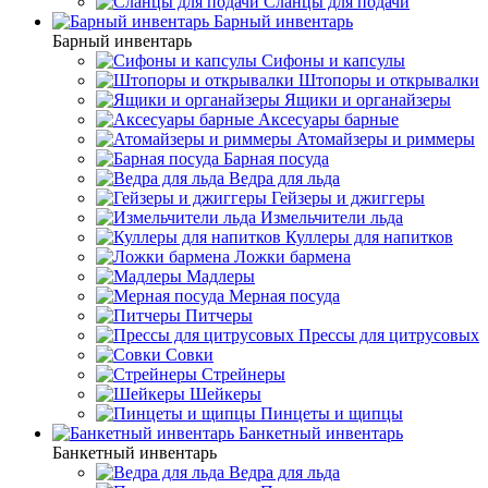
Сланцы для подачи
Барный инвентарь
Барный инвентарь
Сифоны и капсулы
Штопоры и открывалки
Ящики и органайзеры
Аксесуары барные
Атомайзеры и риммеры
Барная посуда
Ведра для льда
Гейзеры и джиггеры
Измельчители льда
Куллеры для напитков
Ложки бармена
Мадлеры
Мерная посуда
Питчеры
Прессы для цитрусовых
Совки
Стрейнеры
Шейкеры
Пинцеты и щипцы
Банкетный инвентарь
Банкетный инвентарь
Ведра для льда