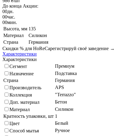
986
/шт
₴
До конца Акции:
00
дн.
00
час.
00
мин.
Высота, мм
135
Материал
Силикон
Страна
Германия
Скидки % для HoReCa
регистрируй своё заведение →
Характеристики
Характеристики
Премиум
Сегмент
Подставка
Назначение
Страна
Германия
APS
Производитель
"Terrazzo"
Коллекция
Бетон
Доп. материал
Силикон
Материал
Кратность упаковки, шт
1
Белый
Цвет
Ручное
Способ мытья