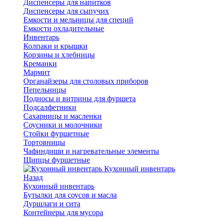
Диспенсеры для напитков
Диспенсеры для сыпучих
Емкости и мельницы для специй
Емкости охладительные
Инвентарь
Колпаки и крышки
Корзины и хлебницы
Креманки
Мармит
Органайзеры для столовых приборов
Пепельницы
Подносы и витрины для фуршета
Подсалфетники
Сахарницы и масленки
Соусники и молочники
Стойки фуршетные
Тортовницы
Чафиндиши и нагревательные элементы
Щипцы фуршетные
Кухонный инвентарь
Назад
Кухонный инвентарь
Бутылки для соусов и масла
Дуршлаги и сита
Контейнеры для мусора