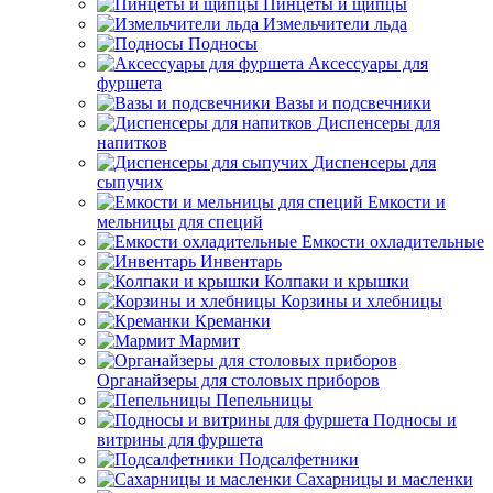
Пинцеты и щипцы
Измельчители льда
Подносы
Аксессуары для
фуршета
Вазы и подсвечники
Диспенсеры для
напитков
Диспенсеры для
сыпучих
Емкости и
мельницы для специй
Емкости охладительные
Инвентарь
Колпаки и крышки
Корзины и хлебницы
Креманки
Мармит
Органайзеры для столовых приборов
Пепельницы
Подносы и
витрины для фуршета
Подсалфетники
Сахарницы и масленки