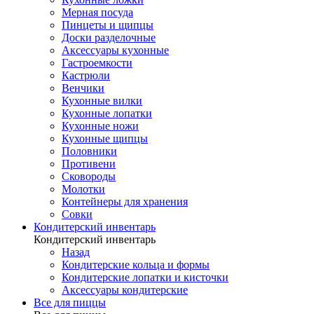
Мерная посуда
Пинцеты и щипцы
Доски разделочные
Аксессуары кухонные
Гастроемкости
Кастрюли
Венчики
Кухонные вилки
Кухонные лопатки
Кухонные ножи
Кухонные щипцы
Половники
Противени
Сковороды
Молотки
Контейнеры для хранения
Совки
Кондитерский инвентарь
Кондитерский инвентарь
Назад
Кондитерские кольца и формы
Кондитерские лопатки и кисточки
Аксессуары кондитерские
Все для пиццы