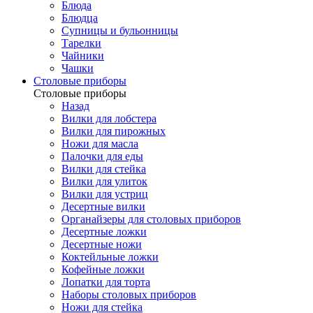
Блюда
Блюдца
Супницы и бульонницы
Тарелки
Чайники
Чашки
Cтоловые приборы
Cтоловые приборы
Назад
Вилки для лобстера
Вилки для пирожных
Ножи для масла
Палочки для еды
Вилки для стейка
Вилки для улиток
Вилки для устриц
Десертные вилки
Органайзеры для столовых приборов
Десертные ложки
Десертные ножи
Коктейльные ложки
Кофейные ложки
Лопатки для торта
Наборы столовых приборов
Ножи для стейка