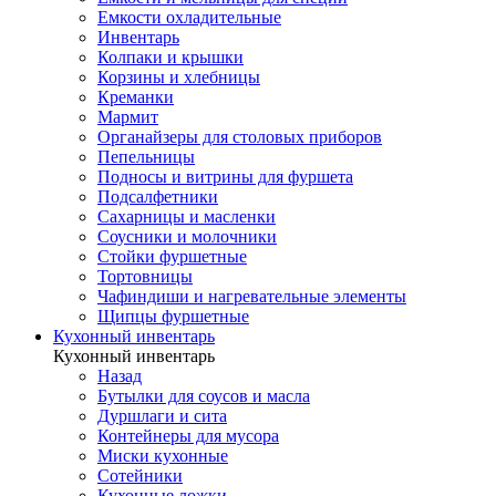
Емкости охладительные
Инвентарь
Колпаки и крышки
Корзины и хлебницы
Креманки
Мармит
Органайзеры для столовых приборов
Пепельницы
Подносы и витрины для фуршета
Подсалфетники
Сахарницы и масленки
Соусники и молочники
Стойки фуршетные
Тортовницы
Чафиндиши и нагревательные элементы
Щипцы фуршетные
Кухонный инвентарь
Кухонный инвентарь
Назад
Бутылки для соусов и масла
Дуршлаги и сита
Контейнеры для мусора
Миски кухонные
Сотейники
Кухонные ложки