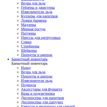
Ведра для льда
Гейзеры и джиггеры
Измельчители льда
Куллеры для напитков
Ложки бармена
Мадлеры
Мерная посуда
Питчеры
Прессы для цитрусовых
Совки
Стрейнеры
Шейкеры
Пинцеты и щипцы
Банкетный инвентарь
Банкетный инвентарь
Назад
Ведра для льда
Пинцеты и щипцы
Измельчители льда
Подносы
Аксессуары для фуршета
Вазы и подсвечники
Диспенсеры для напитков
Диспенсеры для сыпучих
Емкости и мельницы для специй