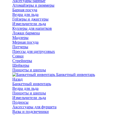
Аксесуары барные
Атомайзеры и риммеры
Барная посуда
Ведра для льда
Гейзеры и джиггеры
Измельчители льда
Куллеры для напитков
Ложки бармена
Мадлеры
Мерная посуда
Питчеры
Прессы для цитрусовых
Совки
Стрейнеры
Шейкеры
Пинцеты и щипцы
Банкетный инвентарь
Назад
Банкетный инвентарь
Ведра для льда
Пинцеты и щипцы
Измельчители льда
Подносы
Аксессуары для фуршета
Вазы и подсвечники