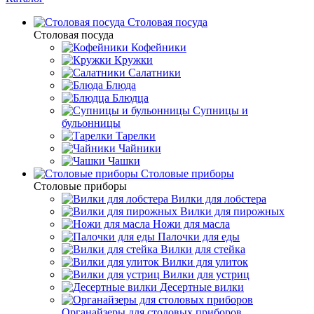
Столовая посуда
Столовая посуда
Кофейники
Кружки
Салатники
Блюда
Блюдца
Супницы и
бульонницы
Тарелки
Чайники
Чашки
Cтоловые приборы
Cтоловые приборы
Вилки для лобстера
Вилки для пирожных
Ножи для масла
Палочки для еды
Вилки для стейка
Вилки для улиток
Вилки для устриц
Десертные вилки
Органайзеры для столовых приборов