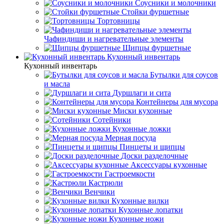
Соусники и молочники
Стойки фуршетные
Тортовницы
Чафиндиши и нагревательные элементы
Щипцы фуршетные
Кухонный инвентарь
Кухонный инвентарь
Бутылки для соусов
и масла
Дуршлаги и сита
Контейнеры для мусора
Миски кухонные
Сотейники
Кухонные ложки
Мерная посуда
Пинцеты и щипцы
Доски разделочные
Аксессуары кухонные
Гастроемкости
Кастрюли
Венчики
Кухонные вилки
Кухонные лопатки
Кухонные ножи