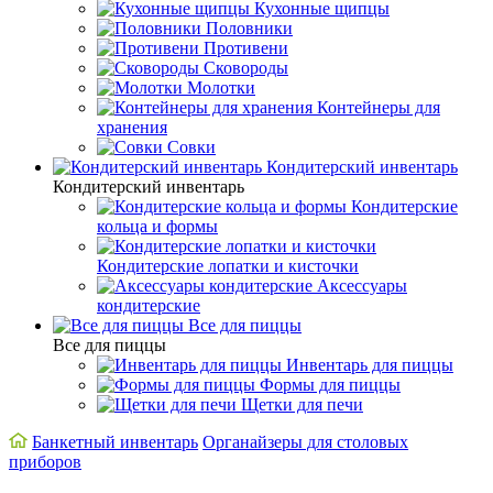
Кухонные щипцы
Половники
Противени
Сковороды
Молотки
Контейнеры для
хранения
Совки
Кондитерский инвентарь
Кондитерский инвентарь
Кондитерские
кольца и формы
Кондитерские лопатки и кисточки
Аксессуары
кондитерские
Все для пиццы
Все для пиццы
Инвентарь для пиццы
Формы для пиццы
Щетки для печи
Банкетный инвентарь
Органайзеры для столовых
приборов