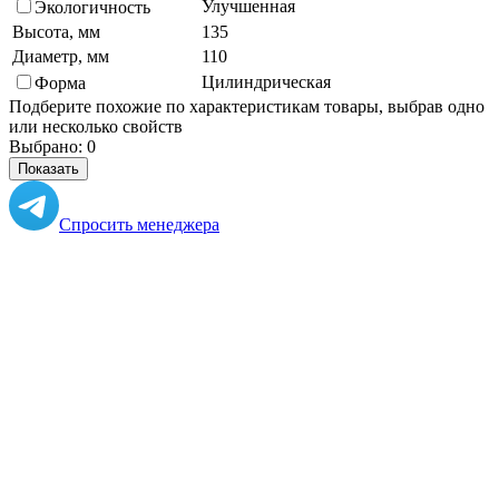
Улучшенная
Экологичность
Высота, мм
135
Диаметр, мм
110
Цилиндрическая
Форма
Подберите похожие по характеристикам товары, выбрав одно
или несколько свойств
Выбрано:
0
Показать
Спросить менеджера
в Telegram
Задать вопрос о товаре
Я согласен с
условиями обработки
персональных данных
Отправить
Вам могут понадобиться
Персональные рекомендации