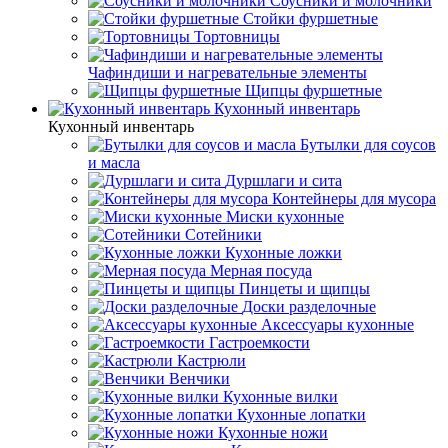
Соусники и молочники
Стойки фуршетные
Тортовницы
Чафиндиши и нагревательные элементы
Щипцы фуршетные
Кухонный инвентарь
Кухонный инвентарь
Бутылки для соусов
и масла
Дуршлаги и сита
Контейнеры для мусора
Миски кухонные
Сотейники
Кухонные ложки
Мерная посуда
Пинцеты и щипцы
Доски разделочные
Аксессуары кухонные
Гастроемкости
Кастрюли
Венчики
Кухонные вилки
Кухонные лопатки
Кухонные ножи