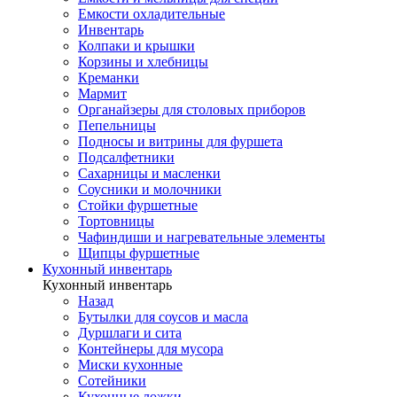
Емкости охладительные
Инвентарь
Колпаки и крышки
Корзины и хлебницы
Креманки
Мармит
Органайзеры для столовых приборов
Пепельницы
Подносы и витрины для фуршета
Подсалфетники
Сахарницы и масленки
Соусники и молочники
Стойки фуршетные
Тортовницы
Чафиндиши и нагревательные элементы
Щипцы фуршетные
Кухонный инвентарь
Кухонный инвентарь
Назад
Бутылки для соусов и масла
Дуршлаги и сита
Контейнеры для мусора
Миски кухонные
Сотейники
Кухонные ложки