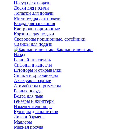
Посуда для подачи
Доски для подачи
Лопатки для подачи
Мини-ведра для подачи
Блюда для запекания
Кастрюли порционные
Корзины для подачи
Сковороды порционные, сотейники
Сланцы для подачи
Барный инвентарь
Назад
Барный инвентарь
Сифоны и капсулы
Штопоры и открывалки
Ящики и органайзеры
Аксесуары барные
Атомайзеры и риммеры
Барная посуда
Ведра для льда
Гейзеры и джиггеры
Измельчители льда
Куллеры для напитков
Ложки бармена
Мадлеры
Мерная посуда