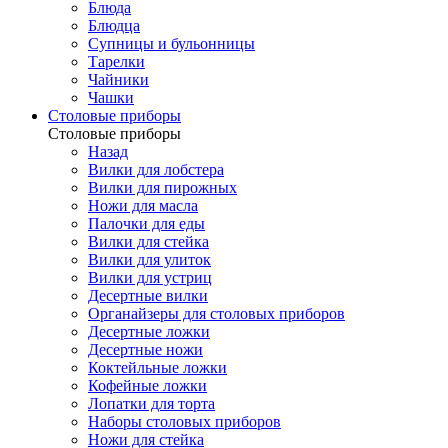
Блюда
Блюдца
Супницы и бульонницы
Тарелки
Чайники
Чашки
Cтоловые приборы
Cтоловые приборы
Назад
Вилки для лобстера
Вилки для пирожных
Ножи для масла
Палочки для еды
Вилки для стейка
Вилки для улиток
Вилки для устриц
Десертные вилки
Органайзеры для столовых приборов
Десертные ложки
Десертные ножи
Коктейльные ложки
Кофейные ложки
Лопатки для торта
Наборы столовых приборов
Ножи для стейка