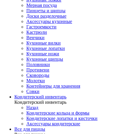
Мерная посуда
Пинцеты и щипцы
Доски разделочные
Аксессуары кухонные
Гастроемкости
Кастрюли
Венчики
Кухонные вилки
Кухонные лопатки
Кухонные ножи
Кухонные щипцы
Половники
Противени
Сковороды
Молотки
Контейнеры для хранения
Совки
Кондитерский инвентарь
Кондитерский инвентарь
Назад
Кондитерские кольца и формы
Кондитерские лопатки и кисточки
Аксессуары кондитерские
Все для пиццы