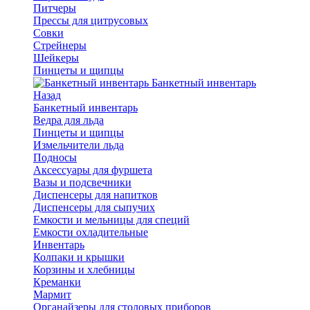
Питчеры
Прессы для цитрусовых
Совки
Стрейнеры
Шейкеры
Пинцеты и щипцы
Банкетный инвентарь
Назад
Банкетный инвентарь
Ведра для льда
Пинцеты и щипцы
Измельчители льда
Подносы
Аксессуары для фуршета
Вазы и подсвечники
Диспенсеры для напитков
Диспенсеры для сыпучих
Емкости и мельницы для специй
Емкости охладительные
Инвентарь
Колпаки и крышки
Корзины и хлебницы
Креманки
Мармит
Органайзеры для столовых приборов