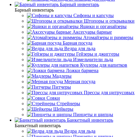
Барный инвентарь
Барный инвентарь
Сифоны и капсулы
Штопоры и открывалки
Ящики и органайзеры
Аксесуары барные
Атомайзеры и риммеры
Барная посуда
Ведра для льда
Гейзеры и джиггеры
Измельчители льда
Куллеры для напитков
Ложки бармена
Мадлеры
Мерная посуда
Питчеры
Прессы для цитрусовых
Совки
Стрейнеры
Шейкеры
Пинцеты и щипцы
Банкетный инвентарь
Банкетный инвентарь
Ведра для льда
Пинцеты и щипцы