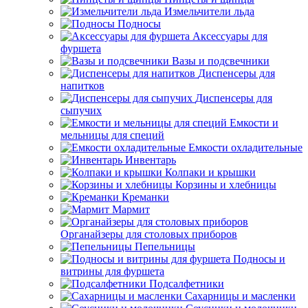
Измельчители льда
Подносы
Аксессуары для
фуршета
Вазы и подсвечники
Диспенсеры для
напитков
Диспенсеры для
сыпучих
Емкости и
мельницы для специй
Емкости охладительные
Инвентарь
Колпаки и крышки
Корзины и хлебницы
Креманки
Мармит
Органайзеры для столовых приборов
Пепельницы
Подносы и
витрины для фуршета
Подсалфетники
Сахарницы и масленки