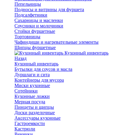
Пепельницы
Подносы и витрины для фуршета
Подсалфетники
Сахарницы и масленки
Соусники и молочники
Стойки фуршетные
Тортовницы
Чафиндиши и нагревательные элементы
Щипцы фуршетные
Кухонный инвентарь
Назад
Кухонный инвентарь
Бутылки для соусов и масла
Дуршлаги и сита
Контейнеры для мусора
Миски кухонные
Сотейники
Кухонные ложки
Мерная посуда
Пинцеты и щипцы
Доски разделочные
Аксессуары кухонные
Гастроемкости
Кастрюли
Венчики