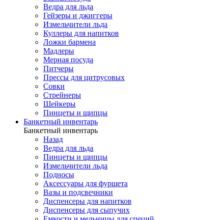
Ведра для льда
Гейзеры и джиггеры
Измельчители льда
Куллеры для напитков
Ложки бармена
Мадлеры
Мерная посуда
Питчеры
Прессы для цитрусовых
Совки
Стрейнеры
Шейкеры
Пинцеты и щипцы
Банкетный инвентарь
Банкетный инвентарь
Назад
Ведра для льда
Пинцеты и щипцы
Измельчители льда
Подносы
Аксессуары для фуршета
Вазы и подсвечники
Диспенсеры для напитков
Диспенсеры для сыпучих
Емкости и мельницы для специй