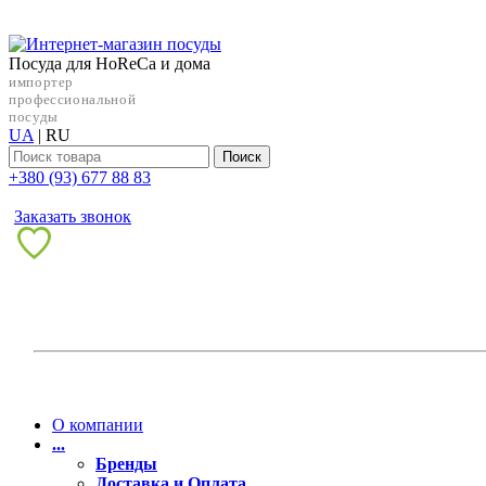
Посуда для HoReCa и дома
импортер
профессиональной
посуды
UA
|
RU
Поиск
+38‎0 (93) 677 88 83
Заказать звонок
О компании
...
Бренды
Доставка и Оплата