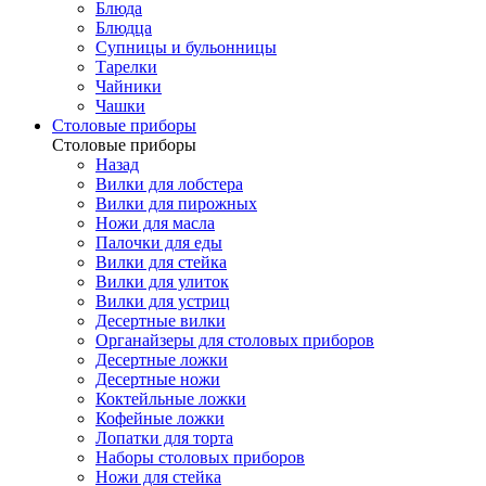
Блюда
Блюдца
Супницы и бульонницы
Тарелки
Чайники
Чашки
Cтоловые приборы
Cтоловые приборы
Назад
Вилки для лобстера
Вилки для пирожных
Ножи для масла
Палочки для еды
Вилки для стейка
Вилки для улиток
Вилки для устриц
Десертные вилки
Органайзеры для столовых приборов
Десертные ложки
Десертные ножи
Коктейльные ложки
Кофейные ложки
Лопатки для торта
Наборы столовых приборов
Ножи для стейка