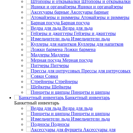
Штопоры и открывалки
Ящики и органайзеры
Аксесуары барные
Атомайзеры и риммеры
Барная посуда
Ведра для льда
Гейзеры и джиггеры
Измельчители льда
Куллеры для напитков
Ложки бармена
Мадлеры
Мерная посуда
Питчеры
Прессы для цитрусовых
Совки
Стрейнеры
Шейкеры
Пинцеты и щипцы
Банкетный инвентарь
Банкетный инвентарь
Ведра для льда
Пинцеты и щипцы
Измельчители льда
Подносы
Аксессуары для