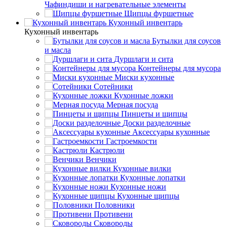
Чафиндиши и нагревательные элементы
Щипцы фуршетные
Кухонный инвентарь
Кухонный инвентарь
Бутылки для соусов
и масла
Дуршлаги и сита
Контейнеры для мусора
Миски кухонные
Сотейники
Кухонные ложки
Мерная посуда
Пинцеты и щипцы
Доски разделочные
Аксессуары кухонные
Гастроемкости
Кастрюли
Венчики
Кухонные вилки
Кухонные лопатки
Кухонные ножи
Кухонные щипцы
Половники
Противени
Сковороды