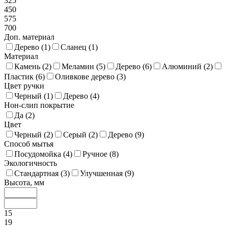
325
450
575
700
Доп. материал
Дерево (
1
)
Сланец (
1
)
Материал
Камень (
2
)
Меламин (
5
)
Дерево (
6
)
Алюминий (
2
)
Пластик (
6
)
Оливкове дерево (
3
)
Цвет ручки
Черный (
1
)
Дерево (
4
)
Нон-слип покрытие
Да (
2
)
Цвет
Черный (
2
)
Серый (
2
)
Дерево (
9
)
Способ мытья
Посудомойка (
4
)
Ручное (
8
)
Экологичность
Стандартная (
3
)
Улучшенная (
9
)
Высота, мм
15
19