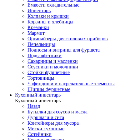
Емкости охладительные
Инвентарь
Колпаки и крышки
Корзины и хлебницы
Креманки
Мармит
Органайзеры для столовых приборов
Пепельницы
Подносы и витрины для фуршета
Подсалфетники
Сахарницы и масленки
Соусники и молочники
Стойки фуршетные
Тортовницы
Чафиндиши и нагревательные элементы
Щипцы фуршетные
Кухонный инвентарь
Кухонный инвентарь
Назад
Бутылки для соусов и масла
Дуршлаги и сита
Контейнеры для мусора
Миски кухонные
Сотейники
Кухонные ложки