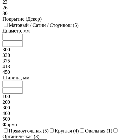
23
26
30
Покрытие (Декор)
Матовый / Сатин / Стоунвош (
5
)
Диаметр, мм
300
338
375
413
450
Ширина, мм
100
200
300
400
500
Форма
Прямоугольная (
5
)
Круглая (
4
)
Овальная (
1
)
Органическая (
3
)