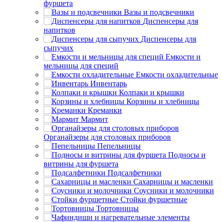
фуршета
Вазы и подсвечники
Диспенсеры для
напитков
Диспенсеры для
сыпучих
Емкости и
мельницы для специй
Емкости охладительные
Инвентарь
Колпаки и крышки
Корзины и хлебницы
Креманки
Мармит
Органайзеры для столовых приборов
Пепельницы
Подносы и
витрины для фуршета
Подсалфетники
Сахарницы и масленки
Соусники и молочники
Стойки фуршетные
Тортовницы