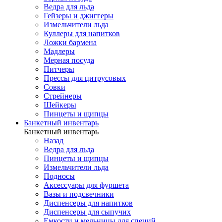
Ведра для льда
Гейзеры и джиггеры
Измельчители льда
Куллеры для напитков
Ложки бармена
Мадлеры
Мерная посуда
Питчеры
Прессы для цитрусовых
Совки
Стрейнеры
Шейкеры
Пинцеты и щипцы
Банкетный инвентарь
Банкетный инвентарь
Назад
Ведра для льда
Пинцеты и щипцы
Измельчители льда
Подносы
Аксессуары для фуршета
Вазы и подсвечники
Диспенсеры для напитков
Диспенсеры для сыпучих
Емкости и мельницы для специй