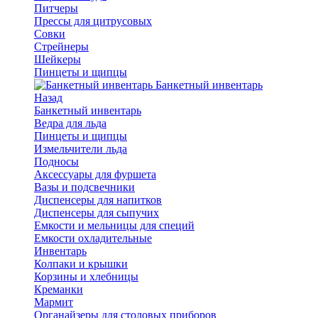
Питчеры
Прессы для цитрусовых
Совки
Стрейнеры
Шейкеры
Пинцеты и щипцы
Банкетный инвентарь
Назад
Банкетный инвентарь
Ведра для льда
Пинцеты и щипцы
Измельчители льда
Подносы
Аксессуары для фуршета
Вазы и подсвечники
Диспенсеры для напитков
Диспенсеры для сыпучих
Емкости и мельницы для специй
Емкости охладительные
Инвентарь
Колпаки и крышки
Корзины и хлебницы
Креманки
Мармит
Органайзеры для столовых приборов