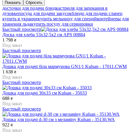
досточки для подачи блюд
кастрюля для запекания в
духовке
посуда для подачи закусок
блюдо для подачи сланец
купить в украине
купить мельницу для специй
контейнеры для
хранения льда
купить посуду для сервировки
Быстрый просмотр
Доска для хлеба 53х32,5х2 см APS 00884
1 798
₴
Под заказ
Быстрый просмотр
Дошка для подачі біла мармурова GN1/1 Kulsan - 17011.CWM
1 638
₴
Под заказ
Быстрый просмотр
Дошка для подачі 30х33 см Kulsan - 35033
688
₴
Под заказ
Быстрый просмотр
Дошка для подачі d-30 см з меламіну Kulsan - 35130.WA
922
₴
Под заказ