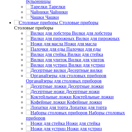
бульонницы
Тарелки
Чайники
Чашки
Cтоловые приборы
Cтоловые приборы
Вилки для лобстера
Вилки для пирожных
Ножи для масла
Палочки для еды
Вилки для стейка
Вилки для улиток
Вилки для устриц
Десертные вилки
Органайзеры для столовых приборов
Десертные ложки
Десертные ножи
Коктейльные ложки
Кофейные ложки
Лопатки для торта
Наборы столовых
приборов
Ножи для стейка
Ножи для устриц