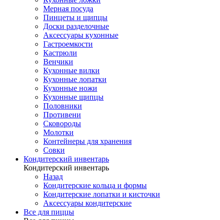
Мерная посуда
Пинцеты и щипцы
Доски разделочные
Аксессуары кухонные
Гастроемкости
Кастрюли
Венчики
Кухонные вилки
Кухонные лопатки
Кухонные ножи
Кухонные щипцы
Половники
Противени
Сковороды
Молотки
Контейнеры для хранения
Совки
Кондитерский инвентарь
Кондитерский инвентарь
Назад
Кондитерские кольца и формы
Кондитерские лопатки и кисточки
Аксессуары кондитерские
Все для пиццы