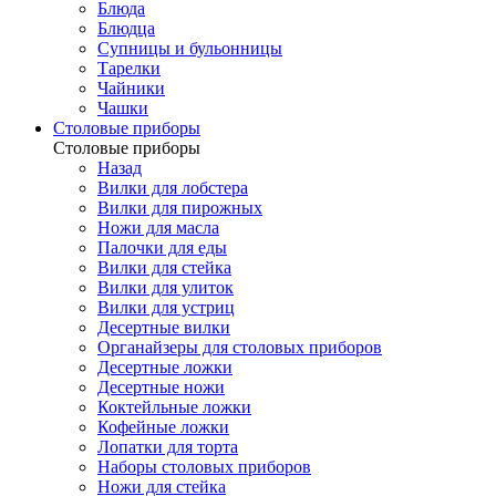
Блюда
Блюдца
Супницы и бульонницы
Тарелки
Чайники
Чашки
Cтоловые приборы
Cтоловые приборы
Назад
Вилки для лобстера
Вилки для пирожных
Ножи для масла
Палочки для еды
Вилки для стейка
Вилки для улиток
Вилки для устриц
Десертные вилки
Органайзеры для столовых приборов
Десертные ложки
Десертные ножи
Коктейльные ложки
Кофейные ложки
Лопатки для торта
Наборы столовых приборов
Ножи для стейка