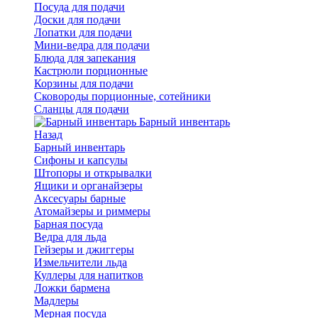
Посуда для подачи
Доски для подачи
Лопатки для подачи
Мини-ведра для подачи
Блюда для запекания
Кастрюли порционные
Корзины для подачи
Сковороды порционные, сотейники
Сланцы для подачи
Барный инвентарь
Назад
Барный инвентарь
Сифоны и капсулы
Штопоры и открывалки
Ящики и органайзеры
Аксесуары барные
Атомайзеры и риммеры
Барная посуда
Ведра для льда
Гейзеры и джиггеры
Измельчители льда
Куллеры для напитков
Ложки бармена
Мадлеры
Мерная посуда