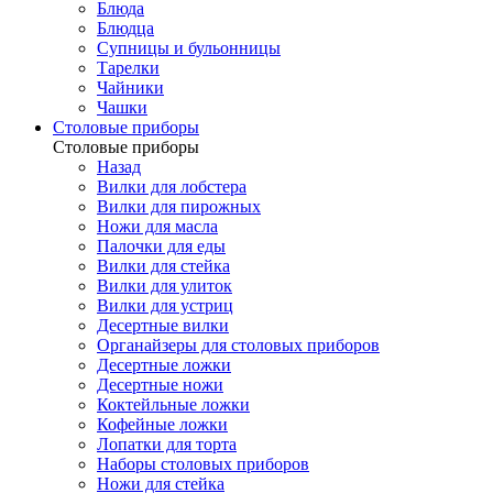
Блюда
Блюдца
Супницы и бульонницы
Тарелки
Чайники
Чашки
Cтоловые приборы
Cтоловые приборы
Назад
Вилки для лобстера
Вилки для пирожных
Ножи для масла
Палочки для еды
Вилки для стейка
Вилки для улиток
Вилки для устриц
Десертные вилки
Органайзеры для столовых приборов
Десертные ложки
Десертные ножи
Коктейльные ложки
Кофейные ложки
Лопатки для торта
Наборы столовых приборов
Ножи для стейка