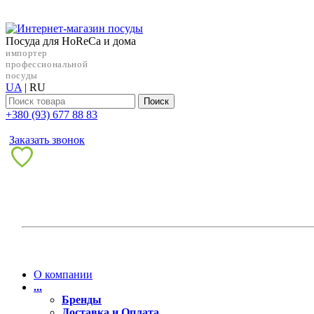
Посуда для HoReCa и дома
импортер
профессиональной
посуды
UA
|
RU
Поиск
+38‎0 (93) 677 88 83
Заказать звонок
О компании
...
Бренды
Доставка и Оплата