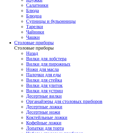
Салатники
Блюда
Блюдца
Супницы и бульонницы
Тарелки
Чайники
Чашки
Cтоловые приборы
Cтоловые приборы
Назад
Вилки для лобстера
Вилки для пирожных
Ножи для масла
Палочки для еды
Вилки для стейка
Вилки для улиток
Вилки для устриц
Десертные вилки
Органайзеры для столовых приборов
Десертные ложки
Десертные ножи
Коктейльные ложки
Кофейные ложки
Лопатки для торта