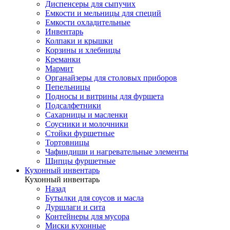
Диспенсеры для сыпучих
Емкости и мельницы для специй
Емкости охладительные
Инвентарь
Колпаки и крышки
Корзины и хлебницы
Креманки
Мармит
Органайзеры для столовых приборов
Пепельницы
Подносы и витрины для фуршета
Подсалфетники
Сахарницы и масленки
Соусники и молочники
Стойки фуршетные
Тортовницы
Чафиндиши и нагревательные элементы
Щипцы фуршетные
Кухонный инвентарь
Кухонный инвентарь
Назад
Бутылки для соусов и масла
Дуршлаги и сита
Контейнеры для мусора
Миски кухонные