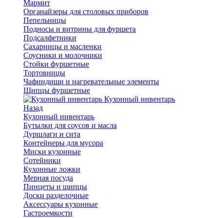
Мармит
Органайзеры для столовых приборов
Пепельницы
Подносы и витрины для фуршета
Подсалфетники
Сахарницы и масленки
Соусники и молочники
Стойки фуршетные
Тортовницы
Чафиндиши и нагревательные элементы
Щипцы фуршетные
Кухонный инвентарь
Назад
Кухонный инвентарь
Бутылки для соусов и масла
Дуршлаги и сита
Контейнеры для мусора
Миски кухонные
Сотейники
Кухонные ложки
Мерная посуда
Пинцеты и щипцы
Доски разделочные
Аксессуары кухонные
Гастроемкости