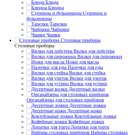
Блюда
Блюдца
Супницы и
бульонницы
Тарелки
Чайники
Чашки
Cтоловые приборы
Cтоловые приборы
Вилки для лобстера
Вилки для пирожных
Ножи для масла
Палочки для еды
Вилки для стейка
Вилки для улиток
Вилки для устриц
Десертные вилки
Органайзеры для столовых приборов
Десертные ложки
Десертные ножи
Коктейльные ложки
Кофейные ложки
Лопатки для торта
Наборы столовых