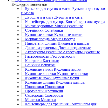
Кухонный инвентарь
Бутылки для соусов
и масла
Дуршлаги и сита
Контейнеры для мусора
Миски кухонные
Сотейники
Кухонные ложки
Мерная посуда
Пинцеты и щипцы
Доски разделочные
Аксессуары кухонные
Гастроемкости
Кастрюли
Венчики
Кухонные вилки
Кухонные лопатки
Кухонные ножи
Кухонные щипцы
Половники
Противени
Сковороды
Молотки
Контейнеры для