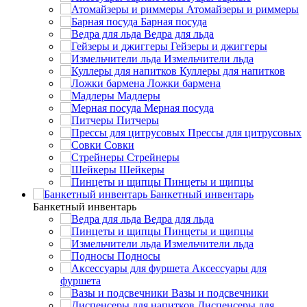
Атомайзеры и риммеры
Барная посуда
Ведра для льда
Гейзеры и джиггеры
Измельчители льда
Куллеры для напитков
Ложки бармена
Мадлеры
Мерная посуда
Питчеры
Прессы для цитрусовых
Совки
Стрейнеры
Шейкеры
Пинцеты и щипцы
Банкетный инвентарь
Банкетный инвентарь
Ведра для льда
Пинцеты и щипцы
Измельчители льда
Подносы
Аксессуары для
фуршета
Вазы и подсвечники
Диспенсеры для