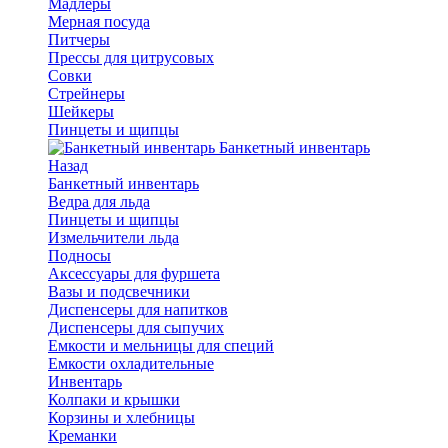
Мадлеры
Мерная посуда
Питчеры
Прессы для цитрусовых
Совки
Стрейнеры
Шейкеры
Пинцеты и щипцы
Банкетный инвентарь
Назад
Банкетный инвентарь
Ведра для льда
Пинцеты и щипцы
Измельчители льда
Подносы
Аксессуары для фуршета
Вазы и подсвечники
Диспенсеры для напитков
Диспенсеры для сыпучих
Емкости и мельницы для специй
Емкости охладительные
Инвентарь
Колпаки и крышки
Корзины и хлебницы
Креманки