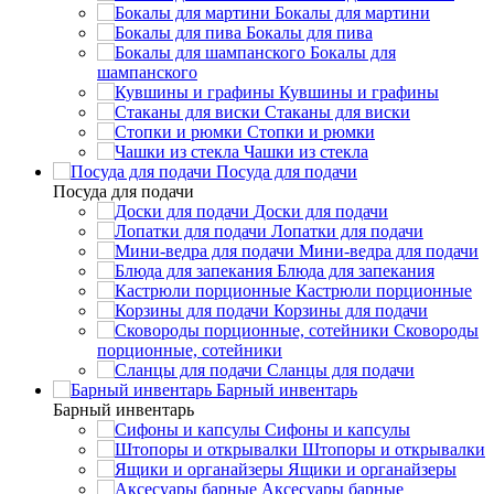
Бокалы для мартини
Бокалы для пива
Бокалы для
шампанского
Кувшины и графины
Стаканы для виски
Стопки и рюмки
Чашки из стекла
Посуда для подачи
Посуда для подачи
Доски для подачи
Лопатки для подачи
Мини-ведра для подачи
Блюда для запекания
Кастрюли порционные
Корзины для подачи
Сковороды
порционные, сотейники
Сланцы для подачи
Барный инвентарь
Барный инвентарь
Сифоны и капсулы
Штопоры и открывалки
Ящики и органайзеры
Аксесуары барные