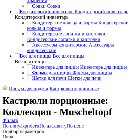
хранения
Совки
Кондитерский инвентарь
Кондитерский инвентарь
Кондитерские
кольца и формы
Кондитерские лопатки и кисточки
Аксессуары
кондитерские
Все для пиццы
Все для пиццы
Инвентарь для пиццы
Формы для пиццы
Щетки для печи
Посуда для подачи
Кастрюли порционные
Кастрюли порционные:
Коллекция - Muscheltopf
Фильтр
По популярности
По алфавиту
По цене
Подбор параметров
Цена