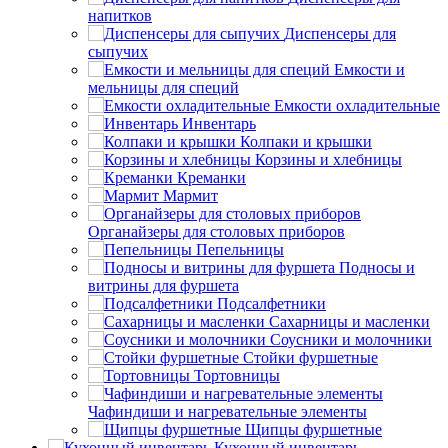
напитков
Диспенсеры для
сыпучих
Емкости и
мельницы для специй
Емкости охладительные
Инвентарь
Колпаки и крышки
Корзины и хлебницы
Креманки
Мармит
Органайзеры для столовых приборов
Пепельницы
Подносы и
витрины для фуршета
Подсалфетники
Сахарницы и масленки
Соусники и молочники
Стойки фуршетные
Тортовницы
Чафиндиши и нагревательные элементы
Щипцы фуршетные
Кухонный инвентарь