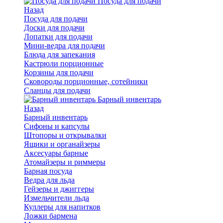
Посуда для подачи
Назад
Посуда для подачи
Доски для подачи
Лопатки для подачи
Мини-ведра для подачи
Блюда для запекания
Кастрюли порционные
Корзины для подачи
Сковороды порционные, сотейники
Сланцы для подачи
Барный инвентарь
Назад
Барный инвентарь
Сифоны и капсулы
Штопоры и открывалки
Ящики и органайзеры
Аксесуары барные
Атомайзеры и риммеры
Барная посуда
Ведра для льда
Гейзеры и джиггеры
Измельчители льда
Куллеры для напитков
Ложки бармена