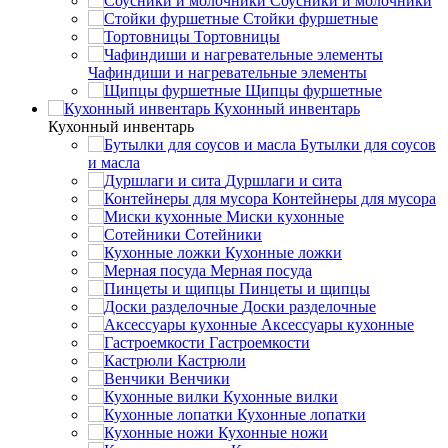
Соусники и молочники
Стойки фуршетные
Тортовницы
Чафиндиши и нагревательные элементы
Щипцы фуршетные
Кухонный инвентарь
Кухонный инвентарь
Бутылки для соусов
и масла
Дуршлаги и сита
Контейнеры для мусора
Миски кухонные
Сотейники
Кухонные ложки
Мерная посуда
Пинцеты и щипцы
Доски разделочные
Аксессуары кухонные
Гастроемкости
Кастрюли
Венчики
Кухонные вилки
Кухонные лопатки
Кухонные ножи