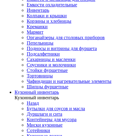
Емкости охладительные
Инвентарь
Колпаки и крышки
Корзины и хлебницы
Креманки
Мармит
Органайзеры для столовых приборов
Пепельницы
Подносы и витрины для фуршета
Подсалфетники
Сахарницы и масленки
Соусники и молочники
Стойки фуршетные
Тортовницы
Чафиндиши и нагревательные элементы
Щипцы фуршетные
Кухонный инвентарь
Кухонный инвентарь
Назад
Бутылки для соусов и масла
Дуршлаги и сита
Контейнеры для мусора
Миски кухонные
Сотейники
Кухонные ложки