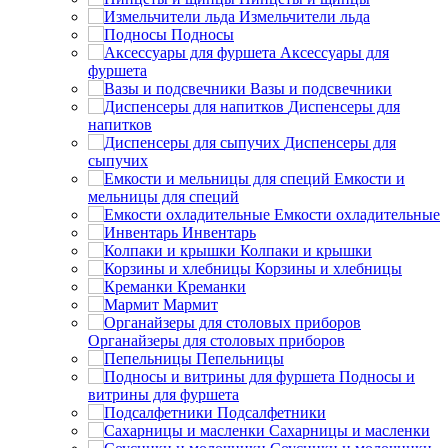
Измельчители льда
Подносы
Аксессуары для
фуршета
Вазы и подсвечники
Диспенсеры для
напитков
Диспенсеры для
сыпучих
Емкости и
мельницы для специй
Емкости охладительные
Инвентарь
Колпаки и крышки
Корзины и хлебницы
Креманки
Мармит
Органайзеры для столовых приборов
Пепельницы
Подносы и
витрины для фуршета
Подсалфетники
Сахарницы и масленки