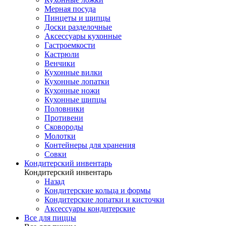
Мерная посуда
Пинцеты и щипцы
Доски разделочные
Аксессуары кухонные
Гастроемкости
Кастрюли
Венчики
Кухонные вилки
Кухонные лопатки
Кухонные ножи
Кухонные щипцы
Половники
Противени
Сковороды
Молотки
Контейнеры для хранения
Совки
Кондитерский инвентарь
Кондитерский инвентарь
Назад
Кондитерские кольца и формы
Кондитерские лопатки и кисточки
Аксессуары кондитерские
Все для пиццы