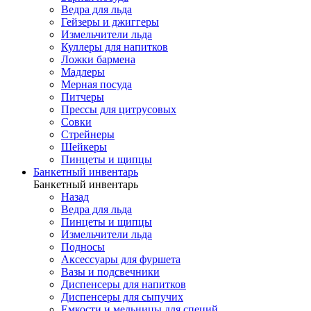
Ведра для льда
Гейзеры и джиггеры
Измельчители льда
Куллеры для напитков
Ложки бармена
Мадлеры
Мерная посуда
Питчеры
Прессы для цитрусовых
Совки
Стрейнеры
Шейкеры
Пинцеты и щипцы
Банкетный инвентарь
Банкетный инвентарь
Назад
Ведра для льда
Пинцеты и щипцы
Измельчители льда
Подносы
Аксессуары для фуршета
Вазы и подсвечники
Диспенсеры для напитков
Диспенсеры для сыпучих
Емкости и мельницы для специй