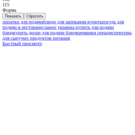
115
Форма
лопатки для подачи
блюдо для запекания купить
посуда для
подачи в ресторане
сланец украина купить для подачи
блюд
купить доски для подачи блюд
креманки цена
диспенсеры
для сыпучих продуктов питания
Быстрый просмотр
Каструля порційна 240 мл червона з кришкою Lacor - 25909
1 344
₴
В наличии:
до 10 шт
Склад:
В-1
Купить
Быстрый просмотр
Каструля порційна 400 мл червона на дерев’яній підставці
Lacor - 25857
2 016
₴
Под заказ
Быстрый просмотр