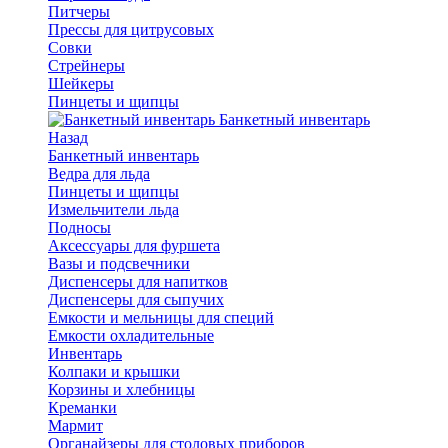
Питчеры
Прессы для цитрусовых
Совки
Стрейнеры
Шейкеры
Пинцеты и щипцы
Банкетный инвентарь
Назад
Банкетный инвентарь
Ведра для льда
Пинцеты и щипцы
Измельчители льда
Подносы
Аксессуары для фуршета
Вазы и подсвечники
Диспенсеры для напитков
Диспенсеры для сыпучих
Емкости и мельницы для специй
Емкости охладительные
Инвентарь
Колпаки и крышки
Корзины и хлебницы
Креманки
Мармит
Органайзеры для столовых приборов