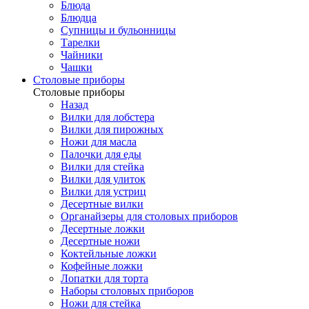
Блюда
Блюдца
Супницы и бульонницы
Тарелки
Чайники
Чашки
Cтоловые приборы
Cтоловые приборы
Назад
Вилки для лобстера
Вилки для пирожных
Ножи для масла
Палочки для еды
Вилки для стейка
Вилки для улиток
Вилки для устриц
Десертные вилки
Органайзеры для столовых приборов
Десертные ложки
Десертные ножи
Коктейльные ложки
Кофейные ложки
Лопатки для торта
Наборы столовых приборов
Ножи для стейка