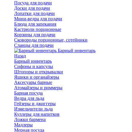
Посуда для подачи
Доски для подачи
Лопатки для подачи
Мини-ведра для подачи
Блюда для запекания
Кастрюли порционные
Корзины для подачи
Сковороды порционные, сотейники
Сланцы для подачи
Барный инвентарь
Назад
Барный инвентарь
Сифоны и капсулы
Штопоры и открывалки
Ящики и органайзеры
Аксесуары барные
Атомайзеры и риммеры
Барная посуда
Ведра для льда
Гейзеры и джиггеры
Измельчители льда
Куллеры для напитков
Ложки бармена
Мадлеры
Мерная посуда