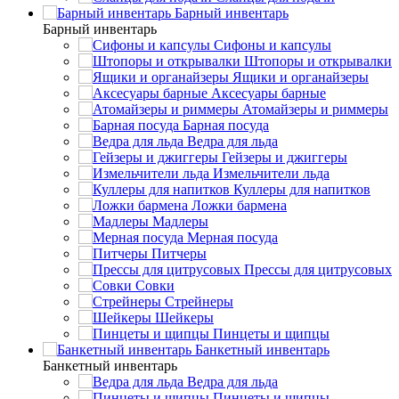
Барный инвентарь
Барный инвентарь
Сифоны и капсулы
Штопоры и открывалки
Ящики и органайзеры
Аксесуары барные
Атомайзеры и риммеры
Барная посуда
Ведра для льда
Гейзеры и джиггеры
Измельчители льда
Куллеры для напитков
Ложки бармена
Мадлеры
Мерная посуда
Питчеры
Прессы для цитрусовых
Совки
Стрейнеры
Шейкеры
Пинцеты и щипцы
Банкетный инвентарь
Банкетный инвентарь
Ведра для льда
Пинцеты и щипцы