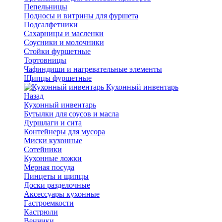
Пепельницы
Подносы и витрины для фуршета
Подсалфетники
Сахарницы и масленки
Соусники и молочники
Стойки фуршетные
Тортовницы
Чафиндиши и нагревательные элементы
Щипцы фуршетные
Кухонный инвентарь
Назад
Кухонный инвентарь
Бутылки для соусов и масла
Дуршлаги и сита
Контейнеры для мусора
Миски кухонные
Сотейники
Кухонные ложки
Мерная посуда
Пинцеты и щипцы
Доски разделочные
Аксессуары кухонные
Гастроемкости
Кастрюли
Венчики