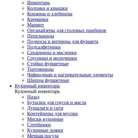
Инвентарь
Колпаки и крышки
Корзины и хлебницы
Креманки
Мармит
Органайзеры для столовых приборов
Пепельницы
Подносы и витрины для фуршета
Подсалфетники
Сахарницы и масленки
Соусники и молочники
Стойки фуршетные
Тортовницы
Чафиндиши и нагревательные элементы
Щипцы фуршетные
Кухонный инвентарь
Кухонный инвентарь
Назад
Бутылки для соусов и масла
Дуршлаги и сита
Контейнеры для мусора
Миски кухонные
Сотейники
Кухонные ложки
Мерная посуда