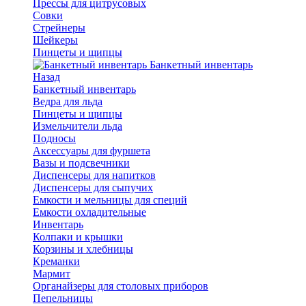
Прессы для цитрусовых
Совки
Стрейнеры
Шейкеры
Пинцеты и щипцы
Банкетный инвентарь
Назад
Банкетный инвентарь
Ведра для льда
Пинцеты и щипцы
Измельчители льда
Подносы
Аксессуары для фуршета
Вазы и подсвечники
Диспенсеры для напитков
Диспенсеры для сыпучих
Емкости и мельницы для специй
Емкости охладительные
Инвентарь
Колпаки и крышки
Корзины и хлебницы
Креманки
Мармит
Органайзеры для столовых приборов
Пепельницы