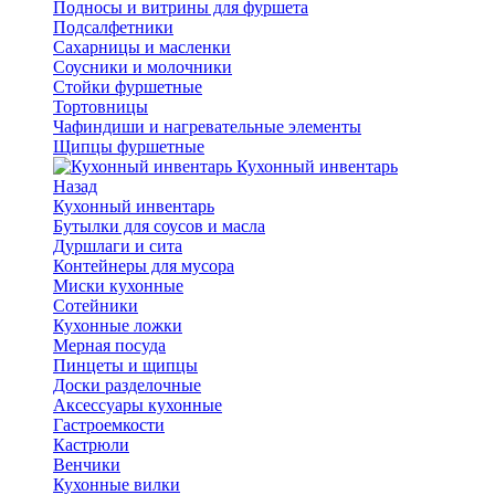
Подносы и витрины для фуршета
Подсалфетники
Сахарницы и масленки
Соусники и молочники
Стойки фуршетные
Тортовницы
Чафиндиши и нагревательные элементы
Щипцы фуршетные
Кухонный инвентарь
Назад
Кухонный инвентарь
Бутылки для соусов и масла
Дуршлаги и сита
Контейнеры для мусора
Миски кухонные
Сотейники
Кухонные ложки
Мерная посуда
Пинцеты и щипцы
Доски разделочные
Аксессуары кухонные
Гастроемкости
Кастрюли
Венчики
Кухонные вилки