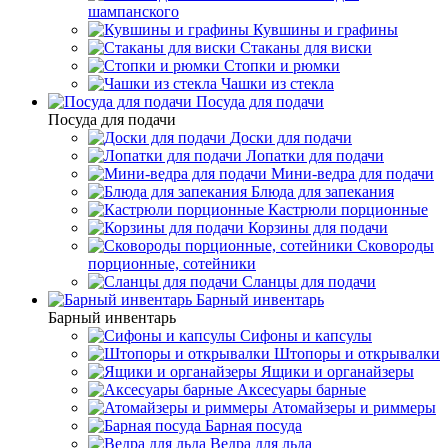
шампанского
Кувшины и графины
Стаканы для виски
Стопки и рюмки
Чашки из стекла
Посуда для подачи
Посуда для подачи
Доски для подачи
Лопатки для подачи
Мини-ведра для подачи
Блюда для запекания
Кастрюли порционные
Корзины для подачи
Сковороды
порционные, сотейники
Сланцы для подачи
Барный инвентарь
Барный инвентарь
Сифоны и капсулы
Штопоры и открывалки
Ящики и органайзеры
Аксесуары барные
Атомайзеры и риммеры
Барная посуда
Ведра для льда