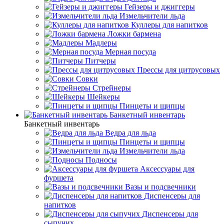
Гейзеры и джиггеры
Измельчители льда
Куллеры для напитков
Ложки бармена
Мадлеры
Мерная посуда
Питчеры
Прессы для цитрусовых
Совки
Стрейнеры
Шейкеры
Пинцеты и щипцы
Банкетный инвентарь
Банкетный инвентарь
Ведра для льда
Пинцеты и щипцы
Измельчители льда
Подносы
Аксессуары для
фуршета
Вазы и подсвечники
Диспенсеры для
напитков
Диспенсеры для
сыпучих