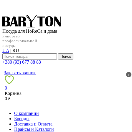
Посуда для HoReCa и дома
импортер
профессиональной
посуды
UA
|
RU
Поиск
+38‎0 (93) 677 88 83
Заказать звонок
0
0
Корзина
0
₴
О компании
Бренды
Доставка и Оплата
Прайсы и Каталоги