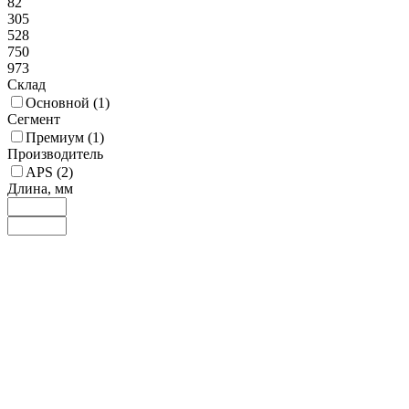
82
305
528
750
973
Склад
Основной (
1
)
Сегмент
Премиум (
1
)
Производитель
APS (
2
)
Длина, мм
110
141
173
204
235
Доп. материал
Дерево (
1
)
Материал
Нержавеющая сталь (
1
)
Нержавеющая сталь 18/8 (
1
)
Цвет ручки