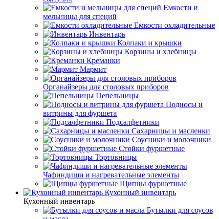
Емкости и
мельницы для специй
Емкости охладительные
Инвентарь
Колпаки и крышки
Корзины и хлебницы
Креманки
Мармит
Органайзеры для столовых приборов
Пепельницы
Подносы и
витрины для фуршета
Подсалфетники
Сахарницы и масленки
Соусники и молочники
Стойки фуршетные
Тортовницы
Чафиндиши и нагревательные элементы
Щипцы фуршетные
Кухонный инвентарь
Кухонный инвентарь
Бутылки для соусов
и масла