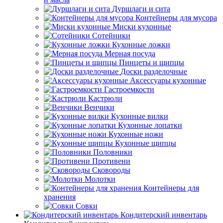
Дуршлаги и сита
Контейнеры для мусора
Миски кухонные
Сотейники
Кухонные ложки
Мерная посуда
Пинцеты и щипцы
Доски разделочные
Аксессуары кухонные
Гастроемкости
Кастрюли
Венчики
Кухонные вилки
Кухонные лопатки
Кухонные ножи
Кухонные щипцы
Половники
Противени
Сковороды
Молотки
Контейнеры для
хранения
Совки
Кондитерский инвентарь