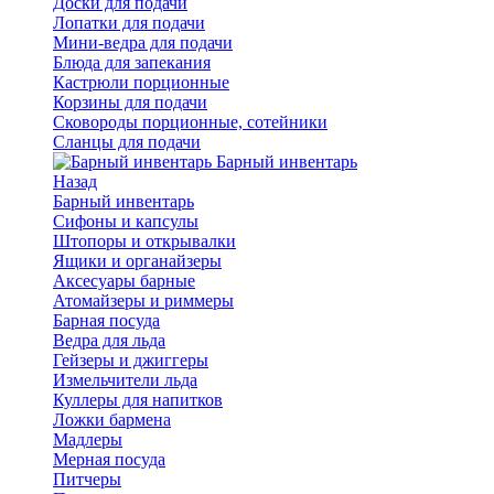
Доски для подачи
Лопатки для подачи
Мини-ведра для подачи
Блюда для запекания
Кастрюли порционные
Корзины для подачи
Сковороды порционные, сотейники
Сланцы для подачи
Барный инвентарь
Назад
Барный инвентарь
Сифоны и капсулы
Штопоры и открывалки
Ящики и органайзеры
Аксесуары барные
Атомайзеры и риммеры
Барная посуда
Ведра для льда
Гейзеры и джиггеры
Измельчители льда
Куллеры для напитков
Ложки бармена
Мадлеры
Мерная посуда
Питчеры