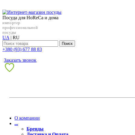
Посуда для HoReCa и дома
импортер
профессиональной
посуды
UA
|
RU
Поиск
+38‎0 (93) 677 88 83
Заказать звонок
О компании
...
Бренды
Доставка и Оплата