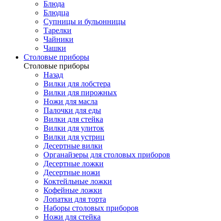
Блюда
Блюдца
Супницы и бульонницы
Тарелки
Чайники
Чашки
Cтоловые приборы
Cтоловые приборы
Назад
Вилки для лобстера
Вилки для пирожных
Ножи для масла
Палочки для еды
Вилки для стейка
Вилки для улиток
Вилки для устриц
Десертные вилки
Органайзеры для столовых приборов
Десертные ложки
Десертные ножи
Коктейльные ложки
Кофейные ложки
Лопатки для торта
Наборы столовых приборов
Ножи для стейка