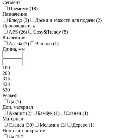
Сегмент
Премиум (
18
)
Назначение
Блюдо (
3
)
Доски и емкости для подачи (
2
)
Производитель
APS (
26
)
Cosy&Trendy (
8
)
Коллекция
Acacia (
2
)
Bamboo (
1
)
Длина, мм
100
208
315
423
530
Рельеф
Да (
5
)
Доп. материал
Акация (
2
)
Бамбук (
1
)
Сланец (
1
)
Материал
Сланец (
30
)
Меламин (
3
)
Дерево (
1
)
Нон-слип покрытие
Да (
22
)