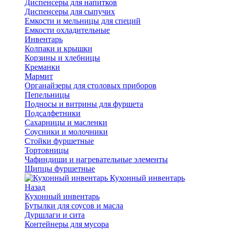
Диспенсеры для напитков
Диспенсеры для сыпучих
Емкости и мельницы для специй
Емкости охладительные
Инвентарь
Колпаки и крышки
Корзины и хлебницы
Креманки
Мармит
Органайзеры для столовых приборов
Пепельницы
Подносы и витрины для фуршета
Подсалфетники
Сахарницы и масленки
Соусники и молочники
Стойки фуршетные
Тортовницы
Чафиндиши и нагревательные элементы
Щипцы фуршетные
Кухонный инвентарь
Назад
Кухонный инвентарь
Бутылки для соусов и масла
Дуршлаги и сита
Контейнеры для мусора