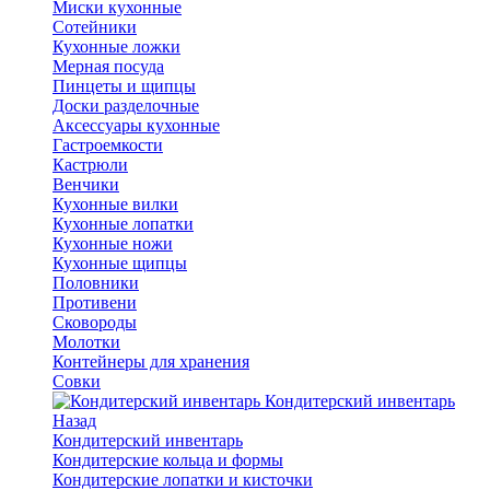
Миски кухонные
Сотейники
Кухонные ложки
Мерная посуда
Пинцеты и щипцы
Доски разделочные
Аксессуары кухонные
Гастроемкости
Кастрюли
Венчики
Кухонные вилки
Кухонные лопатки
Кухонные ножи
Кухонные щипцы
Половники
Противени
Сковороды
Молотки
Контейнеры для хранения
Совки
Кондитерский инвентарь
Назад
Кондитерский инвентарь
Кондитерские кольца и формы
Кондитерские лопатки и кисточки