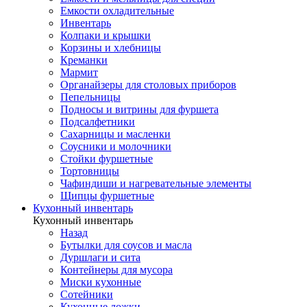
Емкости охладительные
Инвентарь
Колпаки и крышки
Корзины и хлебницы
Креманки
Мармит
Органайзеры для столовых приборов
Пепельницы
Подносы и витрины для фуршета
Подсалфетники
Сахарницы и масленки
Соусники и молочники
Стойки фуршетные
Тортовницы
Чафиндиши и нагревательные элементы
Щипцы фуршетные
Кухонный инвентарь
Кухонный инвентарь
Назад
Бутылки для соусов и масла
Дуршлаги и сита
Контейнеры для мусора
Миски кухонные
Сотейники
Кухонные ложки