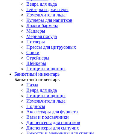
Ведра для льда
Гейзеры и джиггеры
Измельчители льда
Куллеры для напитков
Ложки бармена
Мадлеры
Мерная посуда
Питчеры
Прессы для цитрусовых
Совки
Стрейнеры
Шейкеры
Пинцеты и щипцы
Банкетный инвентарь
Банкетный инвентарь
Назад
Ведра для льда
Пинцеты и щипцы
Измельчители льда
Подносы
Аксессуары для фуршета
Вазы и подсвечники
Диспенсеры для напитков
Диспенсеры для сыпучих
Емкости и мельницы для специй