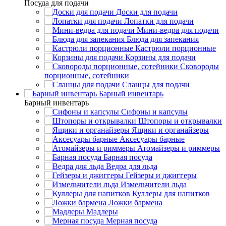
Посуда для подачи
Доски для подачи
Лопатки для подачи
Мини-ведра для подачи
Блюда для запекания
Кастрюли порционные
Корзины для подачи
Сковороды
порционные, сотейники
Сланцы для подачи
Барный инвентарь
Барный инвентарь
Сифоны и капсулы
Штопоры и открывалки
Ящики и органайзеры
Аксесуары барные
Атомайзеры и риммеры
Барная посуда
Ведра для льда
Гейзеры и джиггеры
Измельчители льда
Куллеры для напитков
Ложки бармена
Мадлеры
Мерная посуда