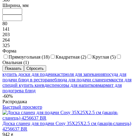
Ширина, мм
80
141
203
264
325
Форма
Прямоугольная (
18
)
Квадратная (
2
)
Круглая (
5
)
Овальная (
1
)
купить доски для подачи
кастрюля для запекания
посуда для
подачи блюд в ресторане
блюда для подачи сланец
емкости для
специй купить киев
диспенсеры для напитков
мармит для
подогрева блюд
-60%
Распродажа
Быстрый просмотр
Доска сланец для подачи Cosy 35X25X2.5 см (акація-сланець)
4256637 BR
942
₴