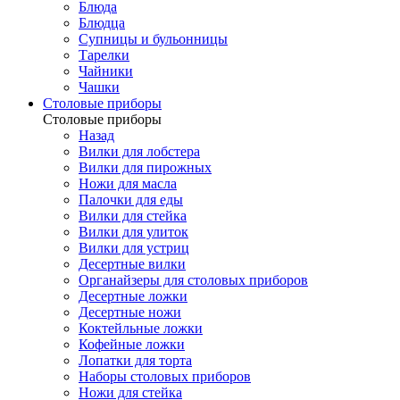
Блюда
Блюдца
Супницы и бульонницы
Тарелки
Чайники
Чашки
Cтоловые приборы
Cтоловые приборы
Назад
Вилки для лобстера
Вилки для пирожных
Ножи для масла
Палочки для еды
Вилки для стейка
Вилки для улиток
Вилки для устриц
Десертные вилки
Органайзеры для столовых приборов
Десертные ложки
Десертные ножи
Коктейльные ложки
Кофейные ложки
Лопатки для торта
Наборы столовых приборов
Ножи для стейка