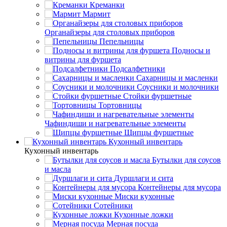
Креманки
Мармит
Органайзеры для столовых приборов
Пепельницы
Подносы и
витрины для фуршета
Подсалфетники
Сахарницы и масленки
Соусники и молочники
Стойки фуршетные
Тортовницы
Чафиндиши и нагревательные элементы
Щипцы фуршетные
Кухонный инвентарь
Кухонный инвентарь
Бутылки для соусов
и масла
Дуршлаги и сита
Контейнеры для мусора
Миски кухонные
Сотейники
Кухонные ложки
Мерная посуда