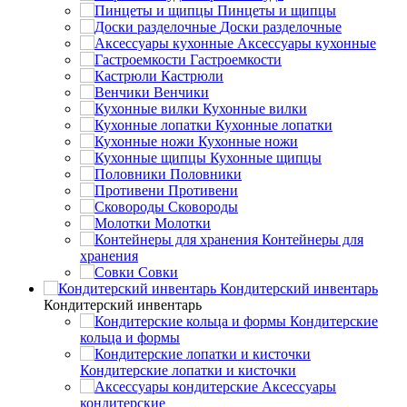
Пинцеты и щипцы
Доски разделочные
Аксессуары кухонные
Гастроемкости
Кастрюли
Венчики
Кухонные вилки
Кухонные лопатки
Кухонные ножи
Кухонные щипцы
Половники
Противени
Сковороды
Молотки
Контейнеры для
хранения
Совки
Кондитерский инвентарь
Кондитерский инвентарь
Кондитерские
кольца и формы
Кондитерские лопатки и кисточки
Аксессуары
кондитерские