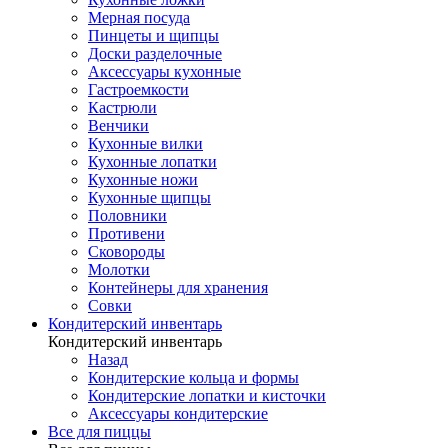
Мерная посуда
Пинцеты и щипцы
Доски разделочные
Аксессуары кухонные
Гастроемкости
Кастрюли
Венчики
Кухонные вилки
Кухонные лопатки
Кухонные ножи
Кухонные щипцы
Половники
Противени
Сковороды
Молотки
Контейнеры для хранения
Совки
Кондитерский инвентарь
Кондитерский инвентарь
Назад
Кондитерские кольца и формы
Кондитерские лопатки и кисточки
Аксессуары кондитерские
Все для пиццы