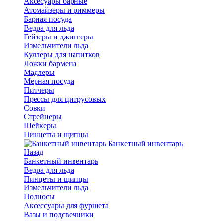
Аксесуары барные
Атомайзеры и риммеры
Барная посуда
Ведра для льда
Гейзеры и джиггеры
Измельчители льда
Куллеры для напитков
Ложки бармена
Мадлеры
Мерная посуда
Питчеры
Прессы для цитрусовых
Совки
Стрейнеры
Шейкеры
Пинцеты и щипцы
Банкетный инвентарь
Назад
Банкетный инвентарь
Ведра для льда
Пинцеты и щипцы
Измельчители льда
Подносы
Аксессуары для фуршета
Вазы и подсвечники