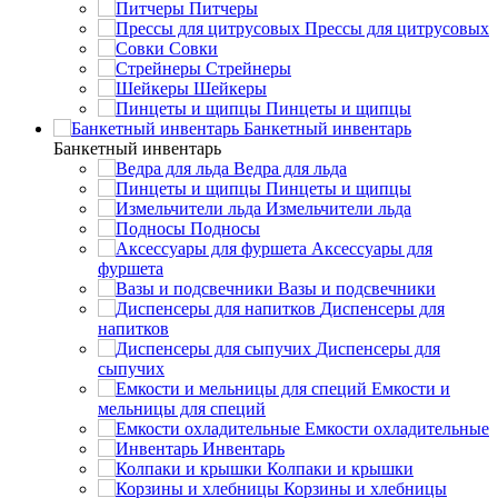
Питчеры
Прессы для цитрусовых
Совки
Стрейнеры
Шейкеры
Пинцеты и щипцы
Банкетный инвентарь
Банкетный инвентарь
Ведра для льда
Пинцеты и щипцы
Измельчители льда
Подносы
Аксессуары для
фуршета
Вазы и подсвечники
Диспенсеры для
напитков
Диспенсеры для
сыпучих
Емкости и
мельницы для специй
Емкости охладительные
Инвентарь
Колпаки и крышки
Корзины и хлебницы