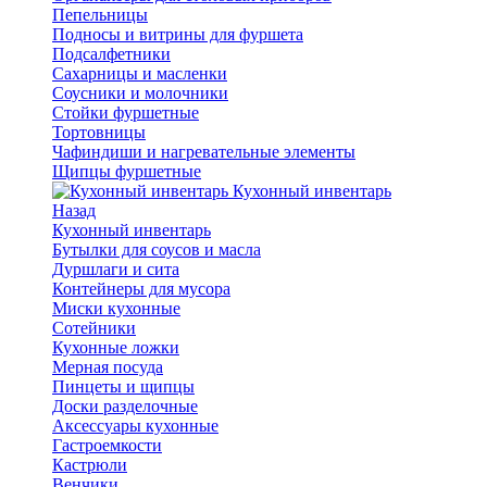
Пепельницы
Подносы и витрины для фуршета
Подсалфетники
Сахарницы и масленки
Соусники и молочники
Стойки фуршетные
Тортовницы
Чафиндиши и нагревательные элементы
Щипцы фуршетные
Кухонный инвентарь
Назад
Кухонный инвентарь
Бутылки для соусов и масла
Дуршлаги и сита
Контейнеры для мусора
Миски кухонные
Сотейники
Кухонные ложки
Мерная посуда
Пинцеты и щипцы
Доски разделочные
Аксессуары кухонные
Гастроемкости
Кастрюли
Венчики