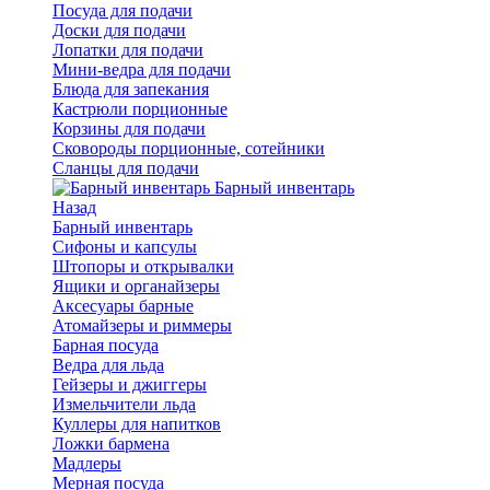
Посуда для подачи
Доски для подачи
Лопатки для подачи
Мини-ведра для подачи
Блюда для запекания
Кастрюли порционные
Корзины для подачи
Сковороды порционные, сотейники
Сланцы для подачи
Барный инвентарь
Назад
Барный инвентарь
Сифоны и капсулы
Штопоры и открывалки
Ящики и органайзеры
Аксесуары барные
Атомайзеры и риммеры
Барная посуда
Ведра для льда
Гейзеры и джиггеры
Измельчители льда
Куллеры для напитков
Ложки бармена
Мадлеры
Мерная посуда