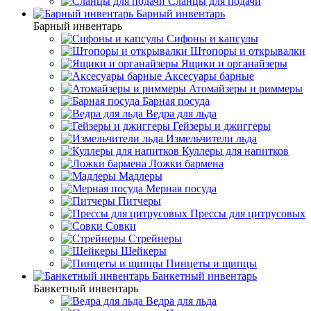
Сланцы для подачи
Барный инвентарь
Барный инвентарь
Сифоны и капсулы
Штопоры и открывалки
Ящики и органайзеры
Аксесуары барные
Атомайзеры и риммеры
Барная посуда
Ведра для льда
Гейзеры и джиггеры
Измельчители льда
Куллеры для напитков
Ложки бармена
Мадлеры
Мерная посуда
Питчеры
Прессы для цитрусовых
Совки
Стрейнеры
Шейкеры
Пинцеты и щипцы
Банкетный инвентарь
Банкетный инвентарь
Ведра для льда