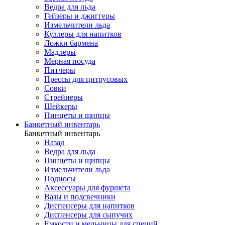
Ведра для льда
Гейзеры и джиггеры
Измельчители льда
Куллеры для напитков
Ложки бармена
Мадлеры
Мерная посуда
Питчеры
Прессы для цитрусовых
Совки
Стрейнеры
Шейкеры
Пинцеты и щипцы
Банкетный инвентарь
Банкетный инвентарь
Назад
Ведра для льда
Пинцеты и щипцы
Измельчители льда
Подносы
Аксессуары для фуршета
Вазы и подсвечники
Диспенсеры для напитков
Диспенсеры для сыпучих
Емкости и мельницы для специй