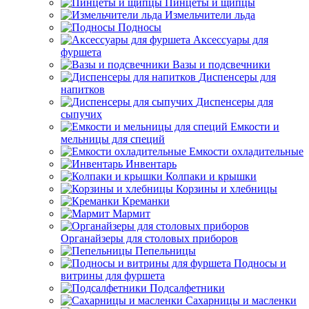
Пинцеты и щипцы
Измельчители льда
Подносы
Аксессуары для
фуршета
Вазы и подсвечники
Диспенсеры для
напитков
Диспенсеры для
сыпучих
Емкости и
мельницы для специй
Емкости охладительные
Инвентарь
Колпаки и крышки
Корзины и хлебницы
Креманки
Мармит
Органайзеры для столовых приборов
Пепельницы
Подносы и
витрины для фуршета
Подсалфетники
Сахарницы и масленки