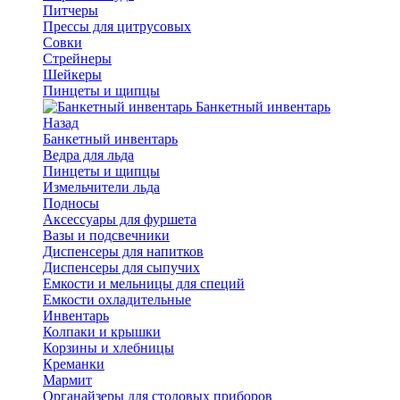
Питчеры
Прессы для цитрусовых
Совки
Стрейнеры
Шейкеры
Пинцеты и щипцы
Банкетный инвентарь
Назад
Банкетный инвентарь
Ведра для льда
Пинцеты и щипцы
Измельчители льда
Подносы
Аксессуары для фуршета
Вазы и подсвечники
Диспенсеры для напитков
Диспенсеры для сыпучих
Емкости и мельницы для специй
Емкости охладительные
Инвентарь
Колпаки и крышки
Корзины и хлебницы
Креманки
Мармит
Органайзеры для столовых приборов