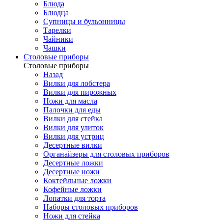
Блюда
Блюдца
Супницы и бульонницы
Тарелки
Чайники
Чашки
Cтоловые приборы
Cтоловые приборы
Назад
Вилки для лобстера
Вилки для пирожных
Ножи для масла
Палочки для еды
Вилки для стейка
Вилки для улиток
Вилки для устриц
Десертные вилки
Органайзеры для столовых приборов
Десертные ложки
Десертные ножи
Коктейльные ложки
Кофейные ложки
Лопатки для торта
Наборы столовых приборов
Ножи для стейка