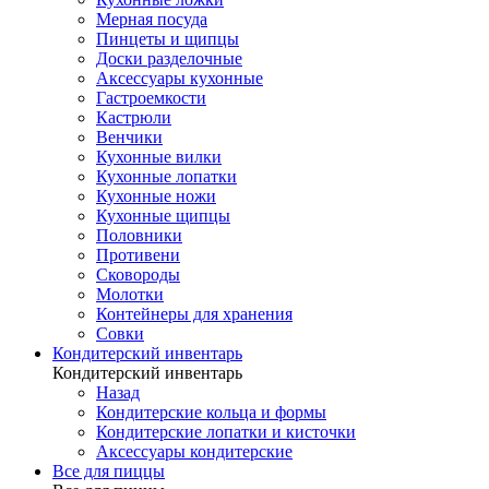
Мерная посуда
Пинцеты и щипцы
Доски разделочные
Аксессуары кухонные
Гастроемкости
Кастрюли
Венчики
Кухонные вилки
Кухонные лопатки
Кухонные ножи
Кухонные щипцы
Половники
Противени
Сковороды
Молотки
Контейнеры для хранения
Совки
Кондитерский инвентарь
Кондитерский инвентарь
Назад
Кондитерские кольца и формы
Кондитерские лопатки и кисточки
Аксессуары кондитерские
Все для пиццы