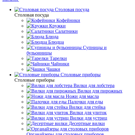
Столовая посуда
Столовая посуда
Кофейники
Кружки
Салатники
Блюда
Блюдца
Супницы и
бульонницы
Тарелки
Чайники
Чашки
Cтоловые приборы
Cтоловые приборы
Вилки для лобстера
Вилки для пирожных
Ножи для масла
Палочки для еды
Вилки для стейка
Вилки для улиток
Вилки для устриц
Десертные вилки
Органайзеры для столовых приборов