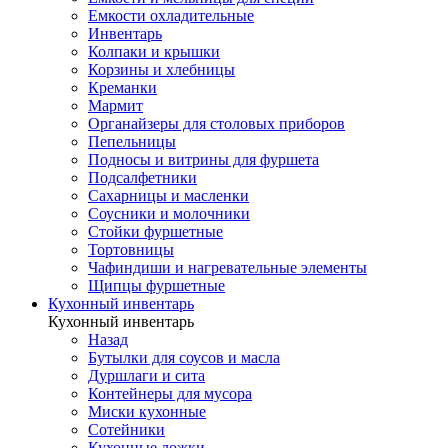
Емкости охладительные
Инвентарь
Колпаки и крышки
Корзины и хлебницы
Креманки
Мармит
Органайзеры для столовых приборов
Пепельницы
Подносы и витрины для фуршета
Подсалфетники
Сахарницы и масленки
Соусники и молочники
Стойки фуршетные
Тортовницы
Чафиндиши и нагревательные элементы
Щипцы фуршетные
Кухонный инвентарь
Кухонный инвентарь
Назад
Бутылки для соусов и масла
Дуршлаги и сита
Контейнеры для мусора
Миски кухонные
Сотейники
Кухонные ложки