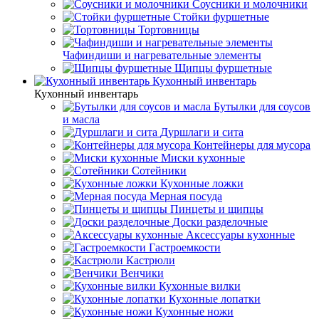
Соусники и молочники
Стойки фуршетные
Тортовницы
Чафиндиши и нагревательные элементы
Щипцы фуршетные
Кухонный инвентарь
Кухонный инвентарь
Бутылки для соусов
и масла
Дуршлаги и сита
Контейнеры для мусора
Миски кухонные
Сотейники
Кухонные ложки
Мерная посуда
Пинцеты и щипцы
Доски разделочные
Аксессуары кухонные
Гастроемкости
Кастрюли
Венчики
Кухонные вилки
Кухонные лопатки
Кухонные ножи