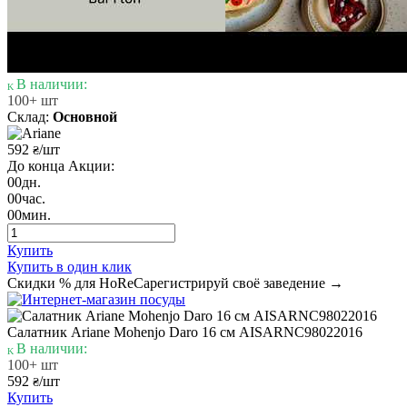
В наличии:
100+ шт
Склад:
Основной
592
/шт
₴
До конца Акции:
00
дн.
00
час.
00
мин.
Купить
Купить в один клик
Скидки % для HoReCa
регистрируй своё заведение →
Салатник Ariane Mohenjo Daro 16 см AISARNC98022016
В наличии:
100+ шт
592
/шт
₴
Купить