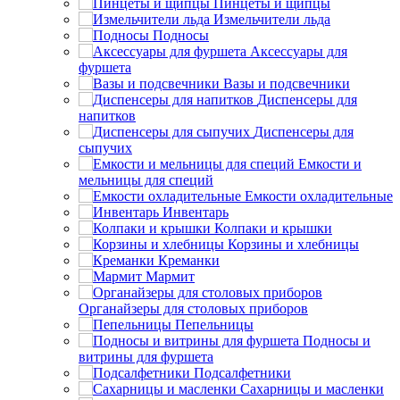
Пинцеты и щипцы
Измельчители льда
Подносы
Аксессуары для
фуршета
Вазы и подсвечники
Диспенсеры для
напитков
Диспенсеры для
сыпучих
Емкости и
мельницы для специй
Емкости охладительные
Инвентарь
Колпаки и крышки
Корзины и хлебницы
Креманки
Мармит
Органайзеры для столовых приборов
Пепельницы
Подносы и
витрины для фуршета
Подсалфетники
Сахарницы и масленки