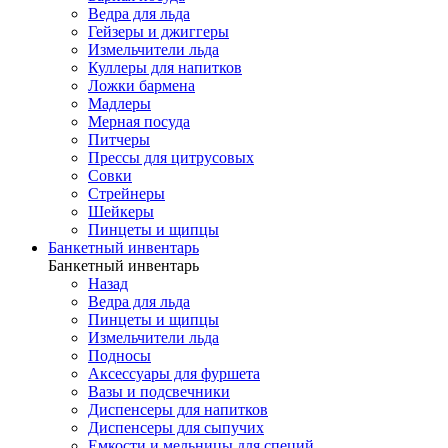
Ведра для льда
Гейзеры и джиггеры
Измельчители льда
Куллеры для напитков
Ложки бармена
Мадлеры
Мерная посуда
Питчеры
Прессы для цитрусовых
Совки
Стрейнеры
Шейкеры
Пинцеты и щипцы
Банкетный инвентарь
Банкетный инвентарь
Назад
Ведра для льда
Пинцеты и щипцы
Измельчители льда
Подносы
Аксессуары для фуршета
Вазы и подсвечники
Диспенсеры для напитков
Диспенсеры для сыпучих
Емкости и мельницы для специй