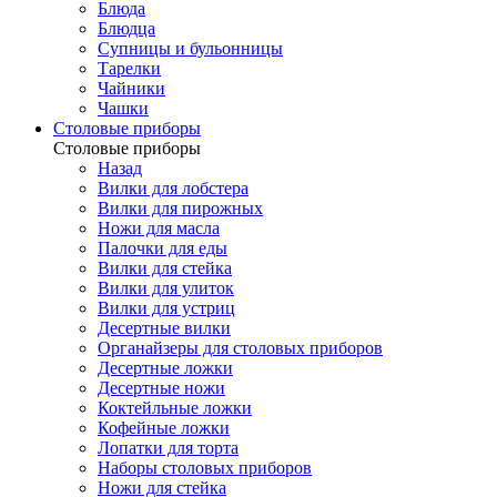
Блюда
Блюдца
Супницы и бульонницы
Тарелки
Чайники
Чашки
Cтоловые приборы
Cтоловые приборы
Назад
Вилки для лобстера
Вилки для пирожных
Ножи для масла
Палочки для еды
Вилки для стейка
Вилки для улиток
Вилки для устриц
Десертные вилки
Органайзеры для столовых приборов
Десертные ложки
Десертные ножи
Коктейльные ложки
Кофейные ложки
Лопатки для торта
Наборы столовых приборов
Ножи для стейка