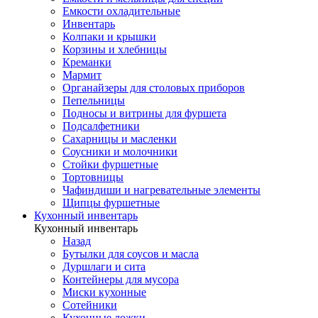
Емкости охладительные
Инвентарь
Колпаки и крышки
Корзины и хлебницы
Креманки
Мармит
Органайзеры для столовых приборов
Пепельницы
Подносы и витрины для фуршета
Подсалфетники
Сахарницы и масленки
Соусники и молочники
Стойки фуршетные
Тортовницы
Чафиндиши и нагревательные элементы
Щипцы фуршетные
Кухонный инвентарь
Кухонный инвентарь
Назад
Бутылки для соусов и масла
Дуршлаги и сита
Контейнеры для мусора
Миски кухонные
Сотейники
Кухонные ложки