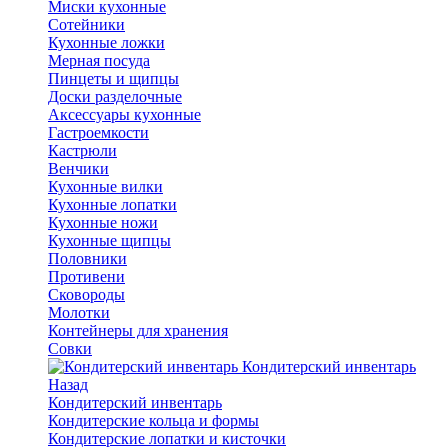
Миски кухонные
Сотейники
Кухонные ложки
Мерная посуда
Пинцеты и щипцы
Доски разделочные
Аксессуары кухонные
Гастроемкости
Кастрюли
Венчики
Кухонные вилки
Кухонные лопатки
Кухонные ножи
Кухонные щипцы
Половники
Противени
Сковороды
Молотки
Контейнеры для хранения
Совки
Кондитерский инвентарь
Назад
Кондитерский инвентарь
Кондитерские кольца и формы
Кондитерские лопатки и кисточки