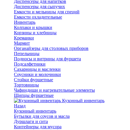
Диспенсеры для напитков
Диспенсеры для сыпучих
Емкости и мельницы для специй
Емкости охладительные
Инвентарь
Колпаки и крышки
Корзины и хлебницы
Креманки
Мармит
Органайзеры для столовых приборов
Пепельницы
Подносы и витрины для фуршета
Подсалфетники
Сахарницы и масленки
Соусники и молочники
Стойки фуршетные
Тортовницы
Чафиндиши и нагревательные элементы
Щипцы фуршетные
Кухонный инвентарь
Назад
Кухонный инвентарь
Бутылки для соусов и масла
Дуршлаги и сита
Контейнеры для мусора