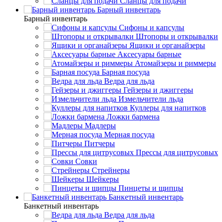
Сланцы для подачи
Барный инвентарь
Барный инвентарь
Сифоны и капсулы
Штопоры и открывалки
Ящики и органайзеры
Аксесуары барные
Атомайзеры и риммеры
Барная посуда
Ведра для льда
Гейзеры и джиггеры
Измельчители льда
Куллеры для напитков
Ложки бармена
Мадлеры
Мерная посуда
Питчеры
Прессы для цитрусовых
Совки
Стрейнеры
Шейкеры
Пинцеты и щипцы
Банкетный инвентарь
Банкетный инвентарь
Ведра для льда