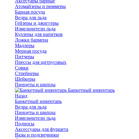
Аксесуары барные
Атомайзеры и риммеры
Барная посуда
Ведра для льда
Гейзеры и джиггеры
Измельчители льда
Куллеры для напитков
Ложки бармена
Мадлеры
Мерная посуда
Питчеры
Прессы для цитрусовых
Совки
Стрейнеры
Шейкеры
Пинцеты и щипцы
Банкетный инвентарь
Назад
Банкетный инвентарь
Ведра для льда
Пинцеты и щипцы
Измельчители льда
Подносы
Аксессуары для фуршета
Вазы и подсвечники