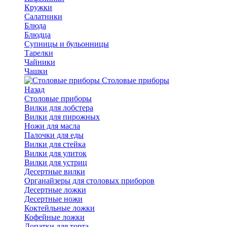
Кружки
Салатники
Блюда
Блюдца
Супницы и бульонницы
Тарелки
Чайники
Чашки
Cтоловые приборы
Назад
Cтоловые приборы
Вилки для лобстера
Вилки для пирожных
Ножи для масла
Палочки для еды
Вилки для стейка
Вилки для улиток
Вилки для устриц
Десертные вилки
Органайзеры для столовых приборов
Десертные ложки
Десертные ножи
Коктейльные ложки
Кофейные ложки
Лопатки для торта