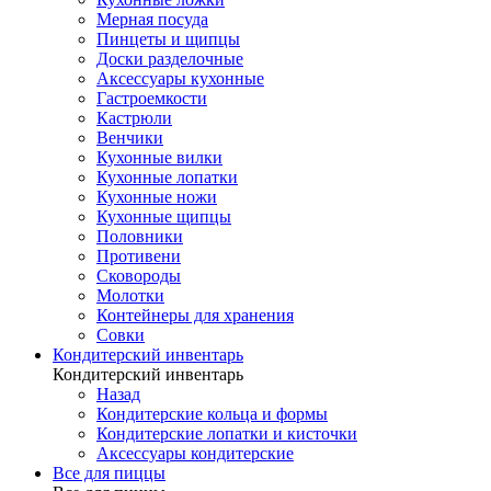
Мерная посуда
Пинцеты и щипцы
Доски разделочные
Аксессуары кухонные
Гастроемкости
Кастрюли
Венчики
Кухонные вилки
Кухонные лопатки
Кухонные ножи
Кухонные щипцы
Половники
Противени
Сковороды
Молотки
Контейнеры для хранения
Совки
Кондитерский инвентарь
Кондитерский инвентарь
Назад
Кондитерские кольца и формы
Кондитерские лопатки и кисточки
Аксессуары кондитерские
Все для пиццы