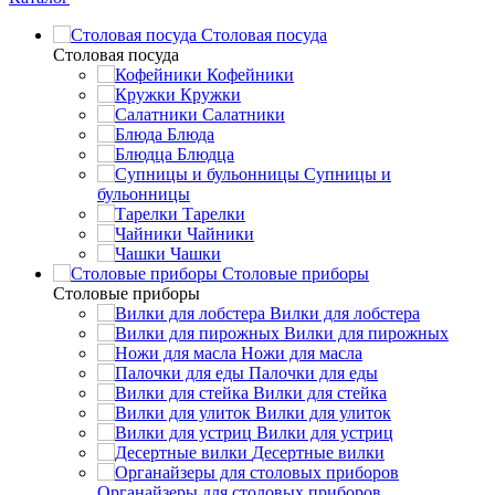
Столовая посуда
Столовая посуда
Кофейники
Кружки
Салатники
Блюда
Блюдца
Супницы и
бульонницы
Тарелки
Чайники
Чашки
Cтоловые приборы
Cтоловые приборы
Вилки для лобстера
Вилки для пирожных
Ножи для масла
Палочки для еды
Вилки для стейка
Вилки для улиток
Вилки для устриц
Десертные вилки
Органайзеры для столовых приборов