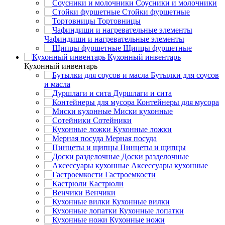
Соусники и молочники
Стойки фуршетные
Тортовницы
Чафиндиши и нагревательные элементы
Щипцы фуршетные
Кухонный инвентарь
Кухонный инвентарь
Бутылки для соусов
и масла
Дуршлаги и сита
Контейнеры для мусора
Миски кухонные
Сотейники
Кухонные ложки
Мерная посуда
Пинцеты и щипцы
Доски разделочные
Аксессуары кухонные
Гастроемкости
Кастрюли
Венчики
Кухонные вилки
Кухонные лопатки
Кухонные ножи