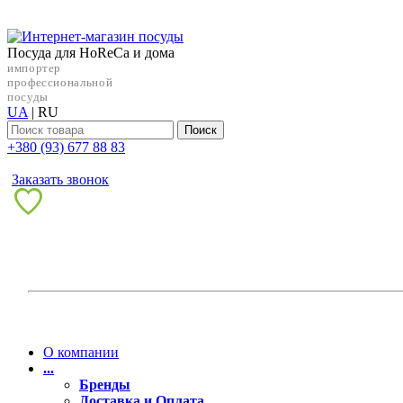
Посуда для HoReCa и дома
импортер
профессиональной
посуды
UA
|
RU
Поиск
+38‎0 (93) 677 88 83
Заказать звонок
О компании
...
Бренды
Доставка и Оплата