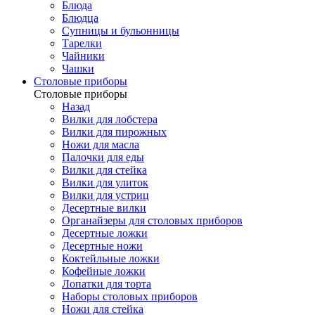
Блюда
Блюдца
Супницы и бульонницы
Тарелки
Чайники
Чашки
Cтоловые приборы
Cтоловые приборы
Назад
Вилки для лобстера
Вилки для пирожных
Ножи для масла
Палочки для еды
Вилки для стейка
Вилки для улиток
Вилки для устриц
Десертные вилки
Органайзеры для столовых приборов
Десертные ложки
Десертные ножи
Коктейльные ложки
Кофейные ложки
Лопатки для торта
Наборы столовых приборов
Ножи для стейка