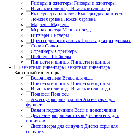
Гейзеры и джиггеры
Измельчители льда
Куллеры для напитков
Ложки бармена
Мадлеры
Мерная посуда
Питчеры
Прессы для цитрусовых
Совки
Стрейнеры
Шейкеры
Пинцеты и щипцы
Банкетный инвентарь
Банкетный инвентарь
Ведра для льда
Пинцеты и щипцы
Измельчители льда
Подносы
Аксессуары для
фуршета
Вазы и подсвечники
Диспенсеры для
напитков
Диспенсеры для
сыпучих