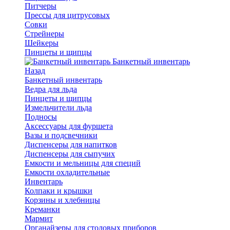
Питчеры
Прессы для цитрусовых
Совки
Стрейнеры
Шейкеры
Пинцеты и щипцы
Банкетный инвентарь
Назад
Банкетный инвентарь
Ведра для льда
Пинцеты и щипцы
Измельчители льда
Подносы
Аксессуары для фуршета
Вазы и подсвечники
Диспенсеры для напитков
Диспенсеры для сыпучих
Емкости и мельницы для специй
Емкости охладительные
Инвентарь
Колпаки и крышки
Корзины и хлебницы
Креманки
Мармит
Органайзеры для столовых приборов