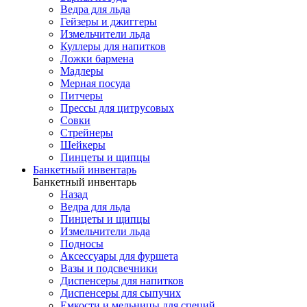
Ведра для льда
Гейзеры и джиггеры
Измельчители льда
Куллеры для напитков
Ложки бармена
Мадлеры
Мерная посуда
Питчеры
Прессы для цитрусовых
Совки
Стрейнеры
Шейкеры
Пинцеты и щипцы
Банкетный инвентарь
Банкетный инвентарь
Назад
Ведра для льда
Пинцеты и щипцы
Измельчители льда
Подносы
Аксессуары для фуршета
Вазы и подсвечники
Диспенсеры для напитков
Диспенсеры для сыпучих
Емкости и мельницы для специй