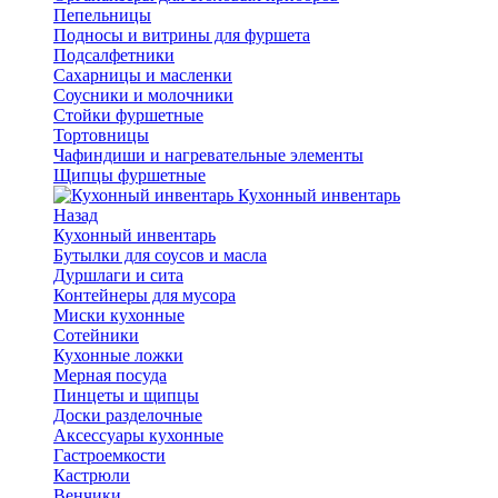
Пепельницы
Подносы и витрины для фуршета
Подсалфетники
Сахарницы и масленки
Соусники и молочники
Стойки фуршетные
Тортовницы
Чафиндиши и нагревательные элементы
Щипцы фуршетные
Кухонный инвентарь
Назад
Кухонный инвентарь
Бутылки для соусов и масла
Дуршлаги и сита
Контейнеры для мусора
Миски кухонные
Сотейники
Кухонные ложки
Мерная посуда
Пинцеты и щипцы
Доски разделочные
Аксессуары кухонные
Гастроемкости
Кастрюли
Венчики