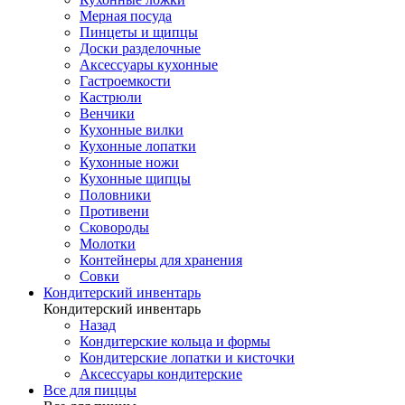
Мерная посуда
Пинцеты и щипцы
Доски разделочные
Аксессуары кухонные
Гастроемкости
Кастрюли
Венчики
Кухонные вилки
Кухонные лопатки
Кухонные ножи
Кухонные щипцы
Половники
Противени
Сковороды
Молотки
Контейнеры для хранения
Совки
Кондитерский инвентарь
Кондитерский инвентарь
Назад
Кондитерские кольца и формы
Кондитерские лопатки и кисточки
Аксессуары кондитерские
Все для пиццы