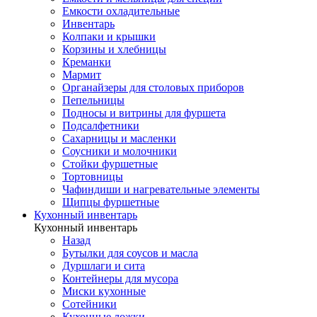
Емкости охладительные
Инвентарь
Колпаки и крышки
Корзины и хлебницы
Креманки
Мармит
Органайзеры для столовых приборов
Пепельницы
Подносы и витрины для фуршета
Подсалфетники
Сахарницы и масленки
Соусники и молочники
Стойки фуршетные
Тортовницы
Чафиндиши и нагревательные элементы
Щипцы фуршетные
Кухонный инвентарь
Кухонный инвентарь
Назад
Бутылки для соусов и масла
Дуршлаги и сита
Контейнеры для мусора
Миски кухонные
Сотейники
Кухонные ложки