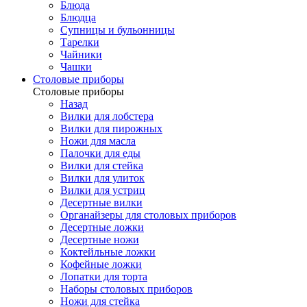
Блюда
Блюдца
Супницы и бульонницы
Тарелки
Чайники
Чашки
Cтоловые приборы
Cтоловые приборы
Назад
Вилки для лобстера
Вилки для пирожных
Ножи для масла
Палочки для еды
Вилки для стейка
Вилки для улиток
Вилки для устриц
Десертные вилки
Органайзеры для столовых приборов
Десертные ложки
Десертные ножи
Коктейльные ложки
Кофейные ложки
Лопатки для торта
Наборы столовых приборов
Ножи для стейка