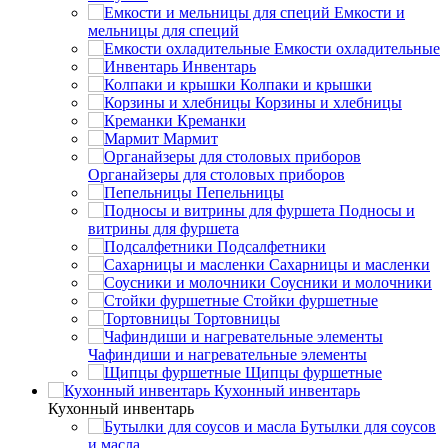
Емкости и
мельницы для специй
Емкости охладительные
Инвентарь
Колпаки и крышки
Корзины и хлебницы
Креманки
Мармит
Органайзеры для столовых приборов
Пепельницы
Подносы и
витрины для фуршета
Подсалфетники
Сахарницы и масленки
Соусники и молочники
Стойки фуршетные
Тортовницы
Чафиндиши и нагревательные элементы
Щипцы фуршетные
Кухонный инвентарь
Кухонный инвентарь
Бутылки для соусов
и масла