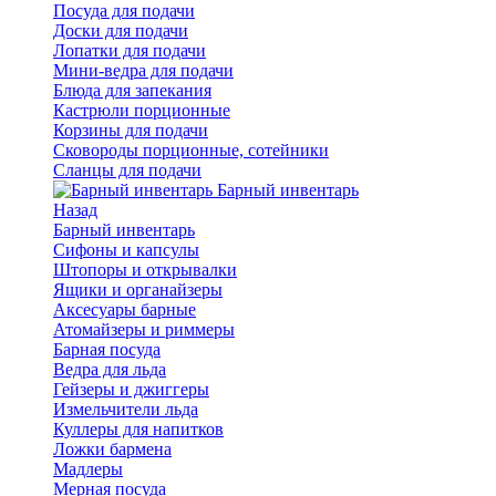
Посуда для подачи
Доски для подачи
Лопатки для подачи
Мини-ведра для подачи
Блюда для запекания
Кастрюли порционные
Корзины для подачи
Сковороды порционные, сотейники
Сланцы для подачи
Барный инвентарь
Назад
Барный инвентарь
Сифоны и капсулы
Штопоры и открывалки
Ящики и органайзеры
Аксесуары барные
Атомайзеры и риммеры
Барная посуда
Ведра для льда
Гейзеры и джиггеры
Измельчители льда
Куллеры для напитков
Ложки бармена
Мадлеры
Мерная посуда