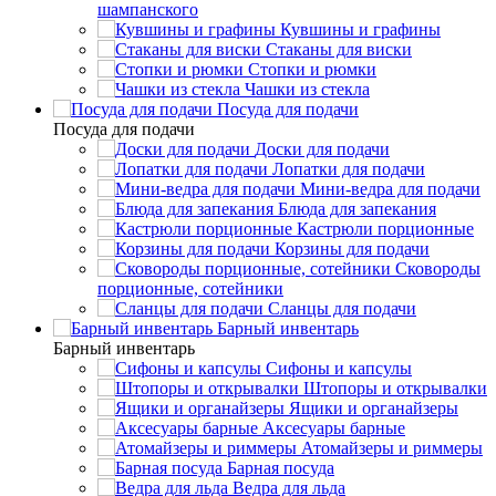
шампанского
Кувшины и графины
Стаканы для виски
Стопки и рюмки
Чашки из стекла
Посуда для подачи
Посуда для подачи
Доски для подачи
Лопатки для подачи
Мини-ведра для подачи
Блюда для запекания
Кастрюли порционные
Корзины для подачи
Сковороды
порционные, сотейники
Сланцы для подачи
Барный инвентарь
Барный инвентарь
Сифоны и капсулы
Штопоры и открывалки
Ящики и органайзеры
Аксесуары барные
Атомайзеры и риммеры
Барная посуда
Ведра для льда