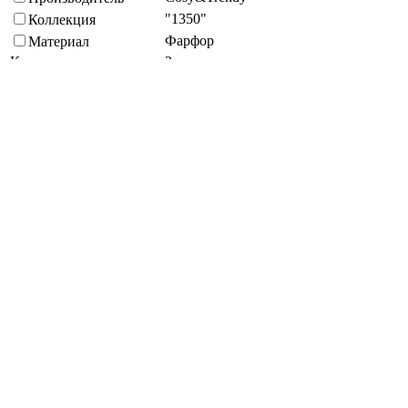
"1350"
Коллекция
Фарфор
Материал
Кратность упаковки, шт
2
Черный
Цвет
Посудомойка
Способ мытья
Стандартная
Экологичность
Диаметр, мм
200
Круглая
Форма
Подберите похожие по характеристикам товары, выбрав одно
или несколько свойств
Выбрано:
0
Показать
Спросить менеджера
в Telegram
Задать вопрос о товаре