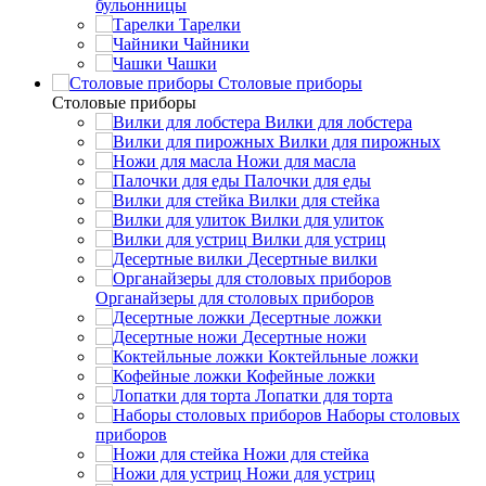
бульонницы
Тарелки
Чайники
Чашки
Cтоловые приборы
Cтоловые приборы
Вилки для лобстера
Вилки для пирожных
Ножи для масла
Палочки для еды
Вилки для стейка
Вилки для улиток
Вилки для устриц
Десертные вилки
Органайзеры для столовых приборов
Десертные ложки
Десертные ножи
Коктейльные ложки
Кофейные ложки
Лопатки для торта
Наборы столовых
приборов
Ножи для стейка
Ножи для устриц