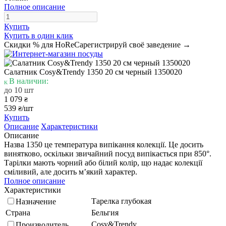
Полное описание
Купить
Купить в один клик
Скидки % для HoReCa
регистрируй своё заведение →
Салатник Cosy&Trendy 1350 20 см черный 1350020
В наличии:
до 10 шт
1 079
₴
539
/шт
₴
Купить
Описание
Характеристики
Описание
Назва 1350 це температура випікання колекції. Це досить
винятково, оскільки звичайний посуд випікається при 850°.
Тарілки мають чорний або білий колір, що надає колекції
сміливий, але досить м’який характер.
Полное описание
Характеристики
Тарелка глубокая
Назначение
Страна
Бельгия
Cosy&Trendy
Производитель