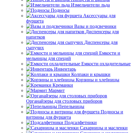
Измельчители льда
Подносы
Аксессуары для
фуршета
Вазы и подсвечники
Диспенсеры для
напитков
Диспенсеры для
сыпучих
Емкости и
мельницы для специй
Емкости охладительные
Инвентарь
Колпаки и крышки
Корзины и хлебницы
Креманки
Мармит
Органайзеры для столовых приборов
Пепельницы
Подносы и
витрины для фуршета
Подсалфетники
Сахарницы и масленки