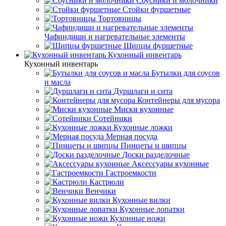
Соусники и молочники
Стойки фуршетные
Тортовницы
Чафиндиши и нагревательные элементы
Щипцы фуршетные
Кухонный инвентарь
Кухонный инвентарь
Бутылки для соусов
и масла
Дуршлаги и сита
Контейнеры для мусора
Миски кухонные
Сотейники
Кухонные ложки
Мерная посуда
Пинцеты и щипцы
Доски разделочные
Аксессуары кухонные
Гастроемкости
Кастрюли
Венчики
Кухонные вилки
Кухонные лопатки
Кухонные ножи