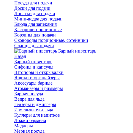
Посуда для подачи
Доски для подачи
Лопатки для подачи
Мини-ведра для подачи
Блюда для запекания
Кастрюли порционные
Корзины для подачи
Сковороды порционные, сотейники
Сланцы для подачи
Барный инвентарь
Назад
Барный инвентарь
Сифоны и капсулы
Штопоры и открывалки
Ящики и органайзеры
Аксесуары барные
Атомайзеры и риммеры
Барная посуда
Ведра для льда
Гейзеры и джиггеры
Измельчители льда
Куллеры для напитков
Ложки бармена
Мадлеры
Мерная посуда