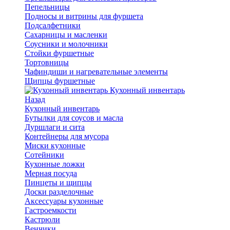
Пепельницы
Подносы и витрины для фуршета
Подсалфетники
Сахарницы и масленки
Соусники и молочники
Стойки фуршетные
Тортовницы
Чафиндиши и нагревательные элементы
Щипцы фуршетные
Кухонный инвентарь
Назад
Кухонный инвентарь
Бутылки для соусов и масла
Дуршлаги и сита
Контейнеры для мусора
Миски кухонные
Сотейники
Кухонные ложки
Мерная посуда
Пинцеты и щипцы
Доски разделочные
Аксессуары кухонные
Гастроемкости
Кастрюли
Венчики