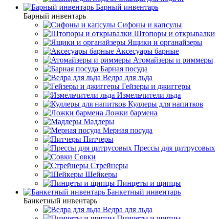
Барный инвентарь
Барный инвентарь
Сифоны и капсулы
Штопоры и открывалки
Ящики и органайзеры
Аксесуары барные
Атомайзеры и риммеры
Барная посуда
Ведра для льда
Гейзеры и джиггеры
Измельчители льда
Куллеры для напитков
Ложки бармена
Мадлеры
Мерная посуда
Питчеры
Прессы для цитрусовых
Совки
Стрейнеры
Шейкеры
Пинцеты и щипцы
Банкетный инвентарь
Банкетный инвентарь
Ведра для льда
Пинцеты и щипцы