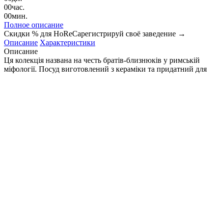
00
час.
00
мин.
Полное описание
Скидки % для HoReCa
регистрируй своё заведение →
Описание
Характеристики
Описание
Ця колекція названа на честь братів-близнюків у римській
міфології. Посуд виготовлений з кераміки та придатний для
миття в посудомийній машині.
Полное описание
Характеристики
Страна
Бельгия
Cosy&Trendy
Производитель
"Castor & Рollux"
Коллекция
Размер
19,5 см
Керамика
Материал
Подберите похожие по характеристикам товары, выбрав одно
или несколько свойств
Выбрано:
0
Показать
Спросить менеджера