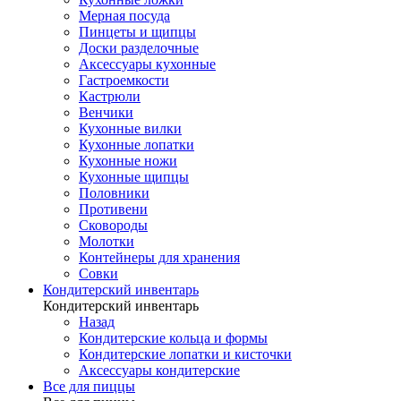
Мерная посуда
Пинцеты и щипцы
Доски разделочные
Аксессуары кухонные
Гастроемкости
Кастрюли
Венчики
Кухонные вилки
Кухонные лопатки
Кухонные ножи
Кухонные щипцы
Половники
Противени
Сковороды
Молотки
Контейнеры для хранения
Совки
Кондитерский инвентарь
Кондитерский инвентарь
Назад
Кондитерские кольца и формы
Кондитерские лопатки и кисточки
Аксессуары кондитерские
Все для пиццы