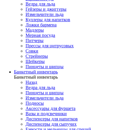
Ведра для льда
Гейзеры и джиггеры
Измельчители льда
Куллеры для напитков
Ложки бармена
Мадлеры
Мерная посуда
Питчеры
Прессы для цитрусовых
Совки
Стрейнеры
Шейкеры
Пинцеты и щипцы
Банкетный инвентарь
Банкетный инвентарь
Назад
Ведра для льда
Пинцеты и щипцы
Измельчители льда
Подносы
Аксессуары для фуршета
Вазы и подсвечники
Диспенсеры для напитков
Диспенсеры для сыпучих
Емкости и мельницы для специй