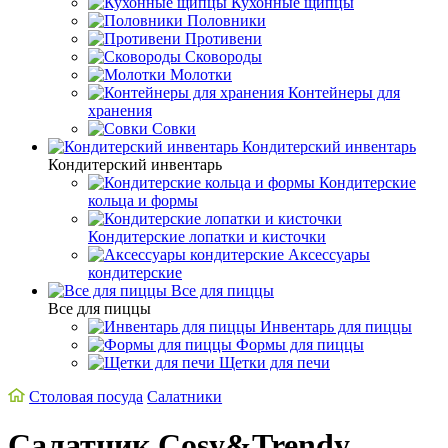
Кухонные щипцы
Половники
Противени
Сковороды
Молотки
Контейнеры для
хранения
Совки
Кондитерский инвентарь
Кондитерский инвентарь
Кондитерские
кольца и формы
Кондитерские лопатки и кисточки
Аксессуары
кондитерские
Все для пиццы
Все для пиццы
Инвентарь для пиццы
Формы для пиццы
Щетки для печи
Столовая посуда
Салатники
Салатник Cosy&Trendy