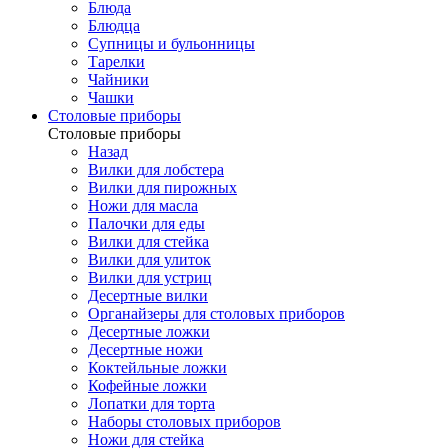
Блюда
Блюдца
Супницы и бульонницы
Тарелки
Чайники
Чашки
Cтоловые приборы
Cтоловые приборы
Назад
Вилки для лобстера
Вилки для пирожных
Ножи для масла
Палочки для еды
Вилки для стейка
Вилки для улиток
Вилки для устриц
Десертные вилки
Органайзеры для столовых приборов
Десертные ложки
Десертные ножи
Коктейльные ложки
Кофейные ложки
Лопатки для торта
Наборы столовых приборов
Ножи для стейка