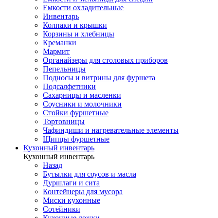
Емкости охладительные
Инвентарь
Колпаки и крышки
Корзины и хлебницы
Креманки
Мармит
Органайзеры для столовых приборов
Пепельницы
Подносы и витрины для фуршета
Подсалфетники
Сахарницы и масленки
Соусники и молочники
Стойки фуршетные
Тортовницы
Чафиндиши и нагревательные элементы
Щипцы фуршетные
Кухонный инвентарь
Кухонный инвентарь
Назад
Бутылки для соусов и масла
Дуршлаги и сита
Контейнеры для мусора
Миски кухонные
Сотейники
Кухонные ложки