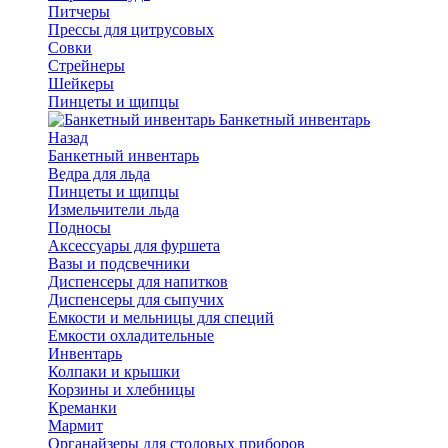
Питчеры
Прессы для цитрусовых
Совки
Стрейнеры
Шейкеры
Пинцеты и щипцы
Банкетный инвентарь
Назад
Банкетный инвентарь
Ведра для льда
Пинцеты и щипцы
Измельчители льда
Подносы
Аксессуары для фуршета
Вазы и подсвечники
Диспенсеры для напитков
Диспенсеры для сыпучих
Емкости и мельницы для специй
Емкости охладительные
Инвентарь
Колпаки и крышки
Корзины и хлебницы
Креманки
Мармит
Органайзеры для столовых приборов