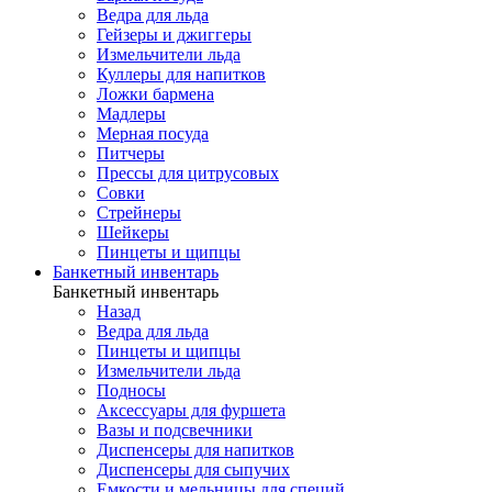
Ведра для льда
Гейзеры и джиггеры
Измельчители льда
Куллеры для напитков
Ложки бармена
Мадлеры
Мерная посуда
Питчеры
Прессы для цитрусовых
Совки
Стрейнеры
Шейкеры
Пинцеты и щипцы
Банкетный инвентарь
Банкетный инвентарь
Назад
Ведра для льда
Пинцеты и щипцы
Измельчители льда
Подносы
Аксессуары для фуршета
Вазы и подсвечники
Диспенсеры для напитков
Диспенсеры для сыпучих
Емкости и мельницы для специй