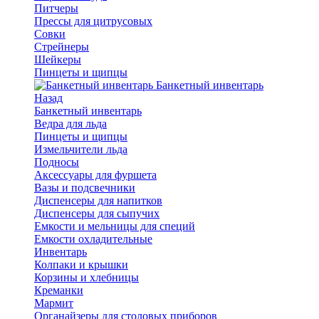
Питчеры
Прессы для цитрусовых
Совки
Стрейнеры
Шейкеры
Пинцеты и щипцы
Банкетный инвентарь
Назад
Банкетный инвентарь
Ведра для льда
Пинцеты и щипцы
Измельчители льда
Подносы
Аксессуары для фуршета
Вазы и подсвечники
Диспенсеры для напитков
Диспенсеры для сыпучих
Емкости и мельницы для специй
Емкости охладительные
Инвентарь
Колпаки и крышки
Корзины и хлебницы
Креманки
Мармит
Органайзеры для столовых приборов