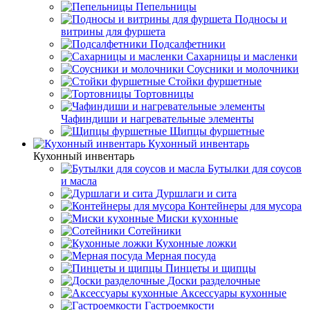
Пепельницы
Подносы и
витрины для фуршета
Подсалфетники
Сахарницы и масленки
Соусники и молочники
Стойки фуршетные
Тортовницы
Чафиндиши и нагревательные элементы
Щипцы фуршетные
Кухонный инвентарь
Кухонный инвентарь
Бутылки для соусов
и масла
Дуршлаги и сита
Контейнеры для мусора
Миски кухонные
Сотейники
Кухонные ложки
Мерная посуда
Пинцеты и щипцы
Доски разделочные
Аксессуары кухонные
Гастроемкости