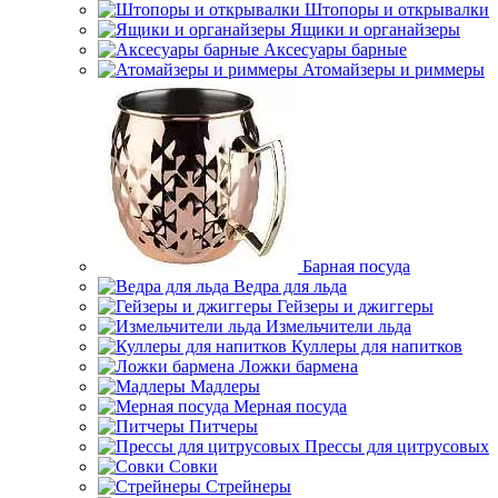
Штопоры и открывалки
Ящики и органайзеры
Аксесуары барные
Атомайзеры и риммеры
Барная посуда
Ведра для льда
Гейзеры и джиггеры
Измельчители льда
Куллеры для напитков
Ложки бармена
Мадлеры
Мерная посуда
Питчеры
Прессы для цитрусовых
Совки
Стрейнеры