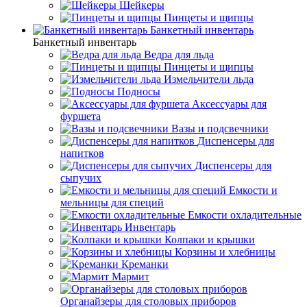
Шейкеры
Пинцеты и щипцы
Банкетный инвентарь
Банкетный инвентарь
Ведра для льда
Пинцеты и щипцы
Измельчители льда
Подносы
Аксессуары для
фуршета
Вазы и подсвечники
Диспенсеры для
напитков
Диспенсеры для
сыпучих
Емкости и
мельницы для специй
Емкости охладительные
Инвентарь
Колпаки и крышки
Корзины и хлебницы
Креманки
Мармит
Органайзеры для столовых приборов