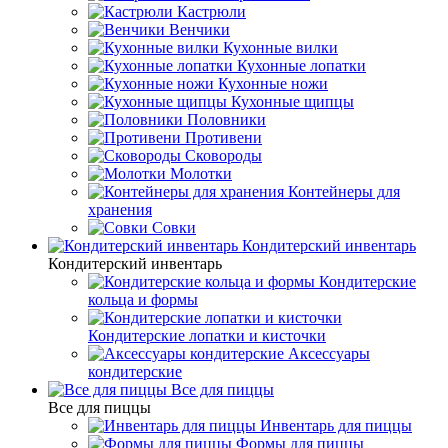
Кастрюли
Венчики
Кухонные вилки
Кухонные лопатки
Кухонные ножи
Кухонные щипцы
Половники
Противени
Сковороды
Молотки
Контейнеры для
хранения
Совки
Кондитерский инвентарь
Кондитерский инвентарь
Кондитерские
кольца и формы
Кондитерские лопатки и кисточки
Аксессуары
кондитерские
Все для пиццы
Все для пиццы
Инвентарь для пиццы
Формы для пиццы