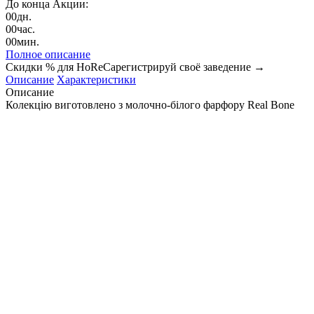
До конца Акции:
00
дн.
00
час.
00
мин.
Полное описание
Скидки % для HoReCa
регистрируй своё заведение →
Описание
Характеристики
Описание
Колекцію виготовлено з молочно-білого фарфору Real Bone
China з винятковою міцністю та легкістю, що робить його
також надзвичайно придатним для використання у світі
гостинності.
Полное описание
Характеристики
Страна
Бельгия
Cosy&Trendy
Производитель
"Exclusive"
Коллекция
Размер
D18XH8,3 см
Объем, мл
900
Фарфор
Материал
Цвет
color0
Подберите похожие по характеристикам товары, выбрав одно
или несколько свойств