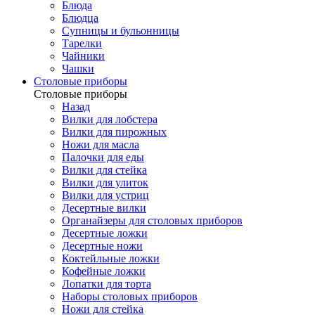
Блюда
Блюдца
Супницы и бульонницы
Тарелки
Чайники
Чашки
Cтоловые приборы
Cтоловые приборы
Назад
Вилки для лобстера
Вилки для пирожных
Ножи для масла
Палочки для еды
Вилки для стейка
Вилки для улиток
Вилки для устриц
Десертные вилки
Органайзеры для столовых приборов
Десертные ложки
Десертные ножи
Коктейльные ложки
Кофейные ложки
Лопатки для торта
Наборы столовых приборов
Ножи для стейка