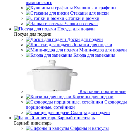
шампанского
Кувшины и графины
Стаканы для виски
Стопки и рюмки
Чашки из стекла
Посуда для подачи
Посуда для подачи
Доски для подачи
Лопатки для подачи
Мини-ведра для подачи
Блюда для запекания
Кастрюли порционные
Корзины для подачи
Сковороды
порционные, сотейники
Сланцы для подачи
Барный инвентарь
Барный инвентарь
Сифоны и капсулы