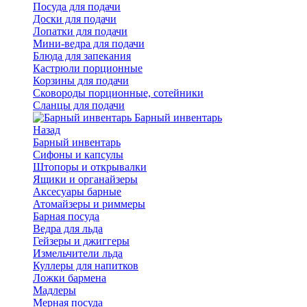
Посуда для подачи
Доски для подачи
Лопатки для подачи
Мини-ведра для подачи
Блюда для запекания
Кастрюли порционные
Корзины для подачи
Сковороды порционные, сотейники
Сланцы для подачи
Барный инвентарь
Назад
Барный инвентарь
Сифоны и капсулы
Штопоры и открывалки
Ящики и органайзеры
Аксесуары барные
Атомайзеры и риммеры
Барная посуда
Ведра для льда
Гейзеры и джиггеры
Измельчители льда
Куллеры для напитков
Ложки бармена
Мадлеры
Мерная посуда