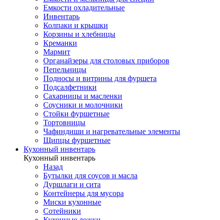
Емкости охладительные
Инвентарь
Колпаки и крышки
Корзины и хлебницы
Креманки
Мармит
Органайзеры для столовых приборов
Пепельницы
Подносы и витрины для фуршета
Подсалфетники
Сахарницы и масленки
Соусники и молочники
Стойки фуршетные
Тортовницы
Чафиндиши и нагревательные элементы
Щипцы фуршетные
Кухонный инвентарь
Кухонный инвентарь
Назад
Бутылки для соусов и масла
Дуршлаги и сита
Контейнеры для мусора
Миски кухонные
Сотейники
Кухонные ложки