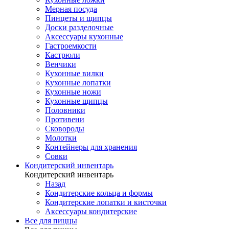
Мерная посуда
Пинцеты и щипцы
Доски разделочные
Аксессуары кухонные
Гастроемкости
Кастрюли
Венчики
Кухонные вилки
Кухонные лопатки
Кухонные ножи
Кухонные щипцы
Половники
Противени
Сковороды
Молотки
Контейнеры для хранения
Совки
Кондитерский инвентарь
Кондитерский инвентарь
Назад
Кондитерские кольца и формы
Кондитерские лопатки и кисточки
Аксессуары кондитерские
Все для пиццы