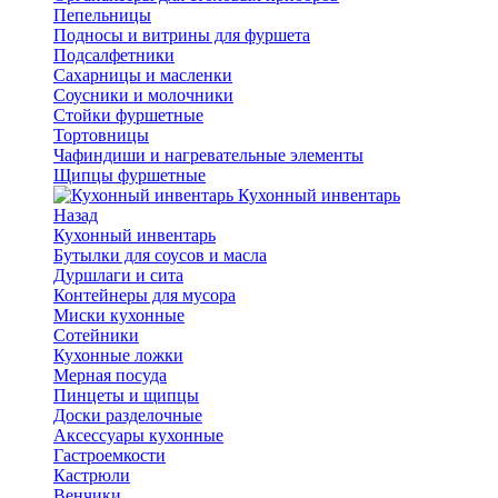
Пепельницы
Подносы и витрины для фуршета
Подсалфетники
Сахарницы и масленки
Соусники и молочники
Стойки фуршетные
Тортовницы
Чафиндиши и нагревательные элементы
Щипцы фуршетные
Кухонный инвентарь
Назад
Кухонный инвентарь
Бутылки для соусов и масла
Дуршлаги и сита
Контейнеры для мусора
Миски кухонные
Сотейники
Кухонные ложки
Мерная посуда
Пинцеты и щипцы
Доски разделочные
Аксессуары кухонные
Гастроемкости
Кастрюли
Венчики