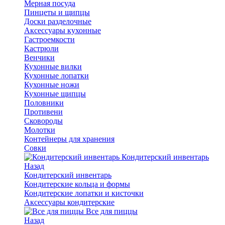
Мерная посуда
Пинцеты и щипцы
Доски разделочные
Аксессуары кухонные
Гастроемкости
Кастрюли
Венчики
Кухонные вилки
Кухонные лопатки
Кухонные ножи
Кухонные щипцы
Половники
Противени
Сковороды
Молотки
Контейнеры для хранения
Совки
Кондитерский инвентарь
Назад
Кондитерский инвентарь
Кондитерские кольца и формы
Кондитерские лопатки и кисточки
Аксессуары кондитерские
Все для пиццы
Назад