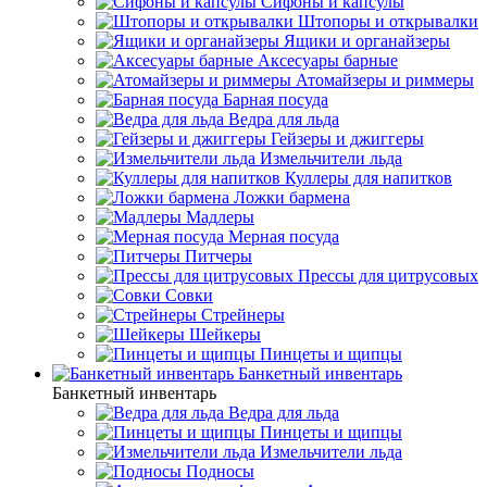
Сифоны и капсулы
Штопоры и открывалки
Ящики и органайзеры
Аксесуары барные
Атомайзеры и риммеры
Барная посуда
Ведра для льда
Гейзеры и джиггеры
Измельчители льда
Куллеры для напитков
Ложки бармена
Мадлеры
Мерная посуда
Питчеры
Прессы для цитрусовых
Совки
Стрейнеры
Шейкеры
Пинцеты и щипцы
Банкетный инвентарь
Банкетный инвентарь
Ведра для льда
Пинцеты и щипцы
Измельчители льда
Подносы