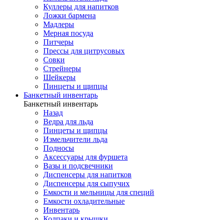
Куллеры для напитков
Ложки бармена
Мадлеры
Мерная посуда
Питчеры
Прессы для цитрусовых
Совки
Стрейнеры
Шейкеры
Пинцеты и щипцы
Банкетный инвентарь
Банкетный инвентарь
Назад
Ведра для льда
Пинцеты и щипцы
Измельчители льда
Подносы
Аксессуары для фуршета
Вазы и подсвечники
Диспенсеры для напитков
Диспенсеры для сыпучих
Емкости и мельницы для специй
Емкости охладительные
Инвентарь
Колпаки и крышки