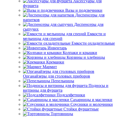
Аксессуары для
фуршета
Вазы и подсвечники
Диспенсеры для
напитков
Диспенсеры для
сыпучих
Емкости и
мельницы для специй
Емкости охладительные
Инвентарь
Колпаки и крышки
Корзины и хлебницы
Креманки
Мармит
Органайзеры для столовых приборов
Пепельницы
Подносы и
витрины для фуршета
Подсалфетники
Сахарницы и масленки
Соусники и молочники
Стойки фуршетные
Тортовницы