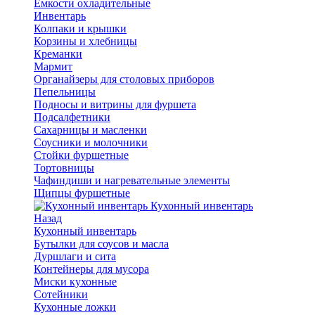
Емкости охладительные
Инвентарь
Колпаки и крышки
Корзины и хлебницы
Креманки
Мармит
Органайзеры для столовых приборов
Пепельницы
Подносы и витрины для фуршета
Подсалфетники
Сахарницы и масленки
Соусники и молочники
Стойки фуршетные
Тортовницы
Чафиндиши и нагревательные элементы
Щипцы фуршетные
Кухонный инвентарь
Назад
Кухонный инвентарь
Бутылки для соусов и масла
Дуршлаги и сита
Контейнеры для мусора
Миски кухонные
Сотейники
Кухонные ложки