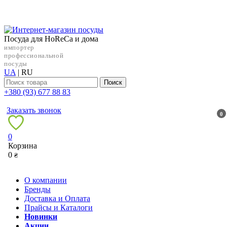
Посуда для HoReCa и дома
импортер
профессиональной
посуды
UA
|
RU
Поиск
+38‎0 (93) 677 88 83
Заказать звонок
0
0
Корзина
0
₴
О компании
Бренды
Доставка и Оплата
Прайсы и Каталоги
Новинки
Акции