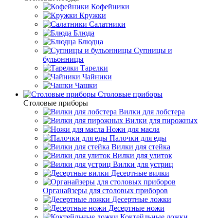
Кофейники
Кружки
Салатники
Блюда
Блюдца
Супницы и
бульонницы
Тарелки
Чайники
Чашки
Cтоловые приборы
Cтоловые приборы
Вилки для лобстера
Вилки для пирожных
Ножи для масла
Палочки для еды
Вилки для стейка
Вилки для улиток
Вилки для устриц
Десертные вилки
Органайзеры для столовых приборов
Десертные ложки
Десертные ножи
Коктейльные ложки