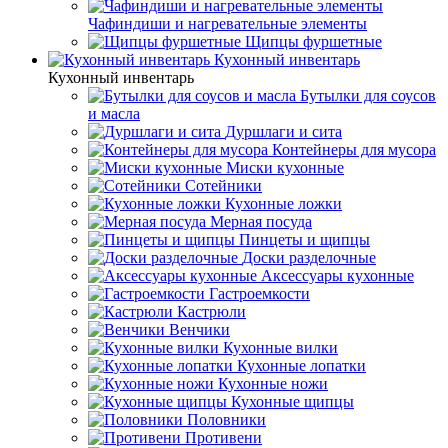
Чафиндиши и нагревательные элементы
Щипцы фуршетные
Кухонный инвентарь
Кухонный инвентарь
Бутылки для соусов
и масла
Дуршлаги и сита
Контейнеры для мусора
Миски кухонные
Сотейники
Кухонные ложки
Мерная посуда
Пинцеты и щипцы
Доски разделочные
Аксессуары кухонные
Гастроемкости
Кастрюли
Венчики
Кухонные вилки
Кухонные лопатки
Кухонные ножи
Кухонные щипцы
Половники
Противени