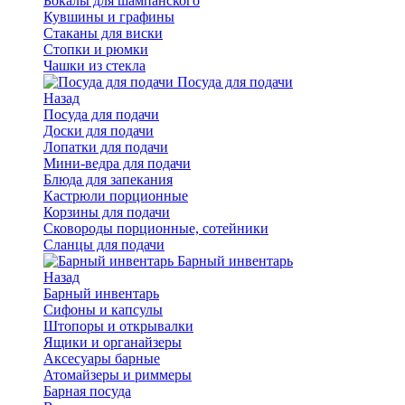
Бокалы для шампанского
Кувшины и графины
Стаканы для виски
Стопки и рюмки
Чашки из стекла
Посуда для подачи
Назад
Посуда для подачи
Доски для подачи
Лопатки для подачи
Мини-ведра для подачи
Блюда для запекания
Кастрюли порционные
Корзины для подачи
Сковороды порционные, сотейники
Сланцы для подачи
Барный инвентарь
Назад
Барный инвентарь
Сифоны и капсулы
Штопоры и открывалки
Ящики и органайзеры
Аксесуары барные
Атомайзеры и риммеры
Барная посуда