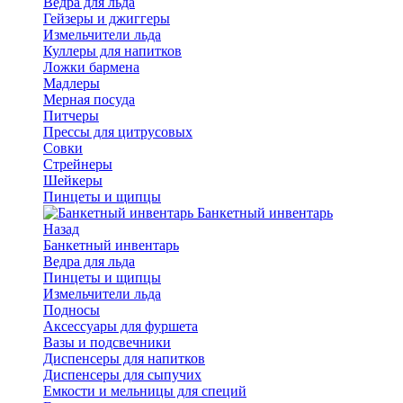
Ведра для льда
Гейзеры и джиггеры
Измельчители льда
Куллеры для напитков
Ложки бармена
Мадлеры
Мерная посуда
Питчеры
Прессы для цитрусовых
Совки
Стрейнеры
Шейкеры
Пинцеты и щипцы
Банкетный инвентарь
Назад
Банкетный инвентарь
Ведра для льда
Пинцеты и щипцы
Измельчители льда
Подносы
Аксессуары для фуршета
Вазы и подсвечники
Диспенсеры для напитков
Диспенсеры для сыпучих
Емкости и мельницы для специй