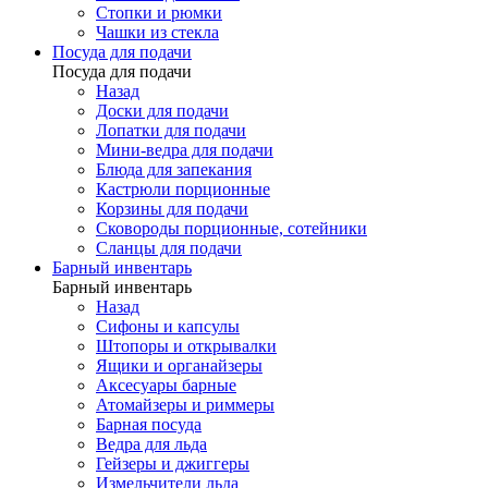
Стопки и рюмки
Чашки из стекла
Посуда для подачи
Посуда для подачи
Назад
Доски для подачи
Лопатки для подачи
Мини-ведра для подачи
Блюда для запекания
Кастрюли порционные
Корзины для подачи
Сковороды порционные, сотейники
Сланцы для подачи
Барный инвентарь
Барный инвентарь
Назад
Сифоны и капсулы
Штопоры и открывалки
Ящики и органайзеры
Аксесуары барные
Атомайзеры и риммеры
Барная посуда
Ведра для льда
Гейзеры и джиггеры
Измельчители льда