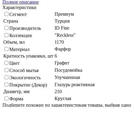
Полное описание
Характеристики
Премиум
Сегмент
Страна
Турция
ID Fine
Производитель
"Reckless"
Коллекция
Объем, мл
1170
Фарфор
Материал
Кратность упаковки, шт
6
Графит
Цвет
Посудомойка
Способ мытья
Улучшенная
Экологичность
Глазурь реактивная
Покрытие (Декор)
Диаметр, мм
210
Круглая
Форма
Подберите похожие по характеристикам товары, выбрав одно
или несколько свойств
Выбрано:
0
Показать