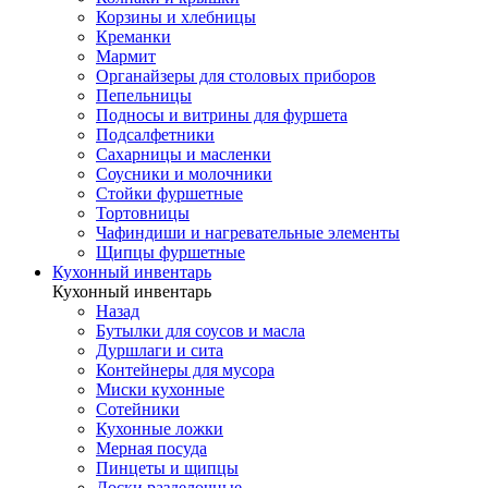
Корзины и хлебницы
Креманки
Мармит
Органайзеры для столовых приборов
Пепельницы
Подносы и витрины для фуршета
Подсалфетники
Сахарницы и масленки
Соусники и молочники
Стойки фуршетные
Тортовницы
Чафиндиши и нагревательные элементы
Щипцы фуршетные
Кухонный инвентарь
Кухонный инвентарь
Назад
Бутылки для соусов и масла
Дуршлаги и сита
Контейнеры для мусора
Миски кухонные
Сотейники
Кухонные ложки
Мерная посуда
Пинцеты и щипцы
Доски разделочные