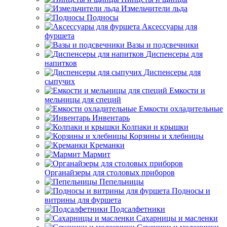
Измельчители льда
Подносы
Аксессуары для
фуршета
Вазы и подсвечники
Диспенсеры для
напитков
Диспенсеры для
сыпучих
Емкости и
мельницы для специй
Емкости охладительные
Инвентарь
Колпаки и крышки
Корзины и хлебницы
Креманки
Мармит
Органайзеры для столовых приборов
Пепельницы
Подносы и
витрины для фуршета
Подсалфетники
Сахарницы и масленки