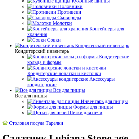
Кухонные щипцы
Половники
Противени
Сковороды
Молотки
Контейнеры для
хранения
Совки
Кондитерский инвентарь
Кондитерский инвентарь
Кондитерские
кольца и формы
Кондитерские лопатки и кисточки
Аксессуары
кондитерские
Все для пиццы
Все для пиццы
Инвентарь для пиццы
Формы для пиццы
Щетки для печи
Столовая посуда
Тарелки
Салатник Lubiana Stone age