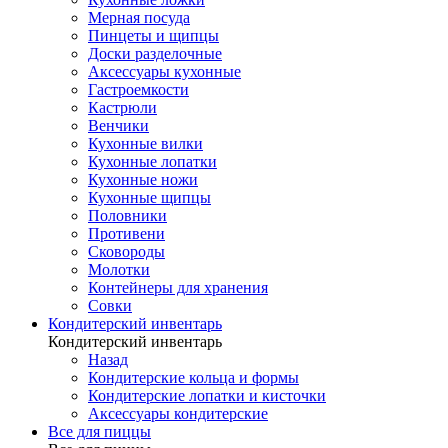
Мерная посуда
Пинцеты и щипцы
Доски разделочные
Аксессуары кухонные
Гастроемкости
Кастрюли
Венчики
Кухонные вилки
Кухонные лопатки
Кухонные ножи
Кухонные щипцы
Половники
Противени
Сковороды
Молотки
Контейнеры для хранения
Совки
Кондитерский инвентарь
Кондитерский инвентарь
Назад
Кондитерские кольца и формы
Кондитерские лопатки и кисточки
Аксессуары кондитерские
Все для пиццы