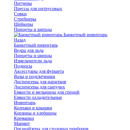
Питчеры
Прессы для цитрусовых
Совки
Стрейнеры
Шейкеры
Пинцеты и щипцы
Банкетный инвентарь
Назад
Банкетный инвентарь
Ведра для льда
Пинцеты и щипцы
Измельчители льда
Подносы
Аксессуары для фуршета
Вазы и подсвечники
Диспенсеры для напитков
Диспенсеры для сыпучих
Емкости и мельницы для специй
Емкости охладительные
Инвентарь
Колпаки и крышки
Корзины и хлебницы
Креманки
Мармит
Органайзеры для столовых приборов