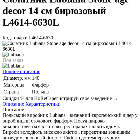
decor 14 см бирюзовый
L4614-6630L
Код товара: L4614-6630L
Под заказ
Полное описание
Диаметр, мм
140
Материал
Фарфор
Страна
Польша
Скидки % для HoReCa
регистрируй своё заведение →
Описание
Характеристики
Описание
Польський виробник Lubiana - визнаний європейський лідер у
виробництві столового фарфору. Посуд широко
використовується в готелях, ресторанах і навіть вдома.
Вироби володіють високою якістю і перфектним зовнішнім
виглядом, зносостійкістю, стійкістю до температурних