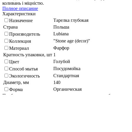
коливань і міцністю.
Полное описание
Характеристики
Тарелка глубокая
Назначение
Страна
Польша
Lubiana
Производитель
"Stone age (decor)"
Коллекция
Фарфор
Материал
Кратность упаковки, шт
1
Голубой
Цвет
Посудомойка
Способ мытья
Стандартная
Экологичность
Диаметр, мм
140
Органическая
Форма
Подберите похожие по характеристикам товары, выбрав одно
или несколько свойств
Выбрано:
0
Показать
Спросить менеджера