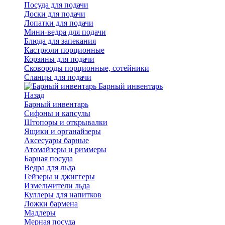
Посуда для подачи
Доски для подачи
Лопатки для подачи
Мини-ведра для подачи
Блюда для запекания
Кастрюли порционные
Корзины для подачи
Сковороды порционные, сотейники
Сланцы для подачи
Барный инвентарь
Назад
Барный инвентарь
Сифоны и капсулы
Штопоры и открывалки
Ящики и органайзеры
Аксесуары барные
Атомайзеры и риммеры
Барная посуда
Ведра для льда
Гейзеры и джиггеры
Измельчители льда
Куллеры для напитков
Ложки бармена
Мадлеры
Мерная посуда