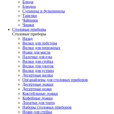
Блюда
Блюдца
Супницы и бульонницы
Тарелки
Чайники
Чашки
Cтоловые приборы
Cтоловые приборы
Назад
Вилки для лобстера
Вилки для пирожных
Ножи для масла
Палочки для еды
Вилки для стейка
Вилки для улиток
Вилки для устриц
Десертные вилки
Органайзеры для столовых приборов
Десертные ложки
Десертные ножи
Коктейльные ложки
Кофейные ложки
Лопатки для торта
Наборы столовых приборов
Ножи для стейка