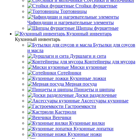
Соусники и молочники
Стойки фуршетные
Тортовницы
Чафиндиши и нагревательные элементы
Щипцы фуршетные
Кухонный инвентарь
Кухонный инвентарь
Бутылки для соусов
и масла
Дуршлаги и сита
Контейнеры для мусора
Миски кухонные
Сотейники
Кухонные ложки
Мерная посуда
Пинцеты и щипцы
Доски разделочные
Аксессуары кухонные
Гастроемкости
Кастрюли
Венчики
Кухонные вилки
Кухонные лопатки
Кухонные ножи