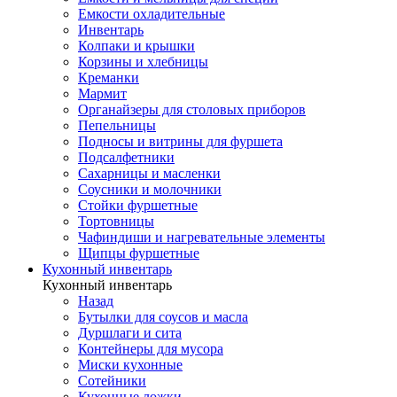
Емкости охладительные
Инвентарь
Колпаки и крышки
Корзины и хлебницы
Креманки
Мармит
Органайзеры для столовых приборов
Пепельницы
Подносы и витрины для фуршета
Подсалфетники
Сахарницы и масленки
Соусники и молочники
Стойки фуршетные
Тортовницы
Чафиндиши и нагревательные элементы
Щипцы фуршетные
Кухонный инвентарь
Кухонный инвентарь
Назад
Бутылки для соусов и масла
Дуршлаги и сита
Контейнеры для мусора
Миски кухонные
Сотейники
Кухонные ложки