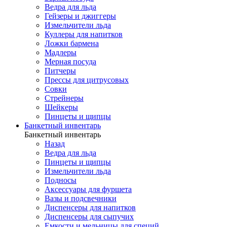
Ведра для льда
Гейзеры и джиггеры
Измельчители льда
Куллеры для напитков
Ложки бармена
Мадлеры
Мерная посуда
Питчеры
Прессы для цитрусовых
Совки
Стрейнеры
Шейкеры
Пинцеты и щипцы
Банкетный инвентарь
Банкетный инвентарь
Назад
Ведра для льда
Пинцеты и щипцы
Измельчители льда
Подносы
Аксессуары для фуршета
Вазы и подсвечники
Диспенсеры для напитков
Диспенсеры для сыпучих
Емкости и мельницы для специй