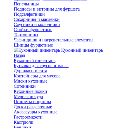
Пепельницы
Подносы и витрины для фуршета
Подсалфетники
Сахарницы и масленки
Соусники и молочники
Стойки фуршетные
Тортовницы
Чафиндиши и нагревательные элементы
Щипцы фуршетные
Кухонный инвентарь
Назад
Кухонный инвентарь
Бутылки для соусов и масла
Дуршлаги и сита
Контейнеры для мусора
Миски кухонные
Сотейники
Кухонные ложки
Мерная посуда
Пинцеты и щипцы
Доски разделочные
Аксессуары кухонные
Гастроемкости
Кастрюли
Венчики