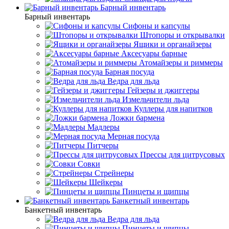
Барный инвентарь
Барный инвентарь
Сифоны и капсулы
Штопоры и открывалки
Ящики и органайзеры
Аксесуары барные
Атомайзеры и риммеры
Барная посуда
Ведра для льда
Гейзеры и джиггеры
Измельчители льда
Куллеры для напитков
Ложки бармена
Мадлеры
Мерная посуда
Питчеры
Прессы для цитрусовых
Совки
Стрейнеры
Шейкеры
Пинцеты и щипцы
Банкетный инвентарь
Банкетный инвентарь
Ведра для льда
Пинцеты и щипцы