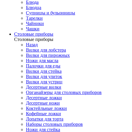
Блюда
Блюдца
Супницы и бульонницы
Тарелки
Чайники
Чашки
Cтоловые приборы
Cтоловые приборы
Назад
Вилки для лобстера
Вилки для пирожных
Ножи для масла
Палочки для еды
Вилки для стейка
Вилки для улиток
Вилки для устриц
Десертные вилки
Органайзеры для столовых приборов
Десертные ложки
Десертные ножи
Коктейльные ложки
Кофейные ложки
Лопатки для торта
Наборы столовых приборов
Ножи для стейка