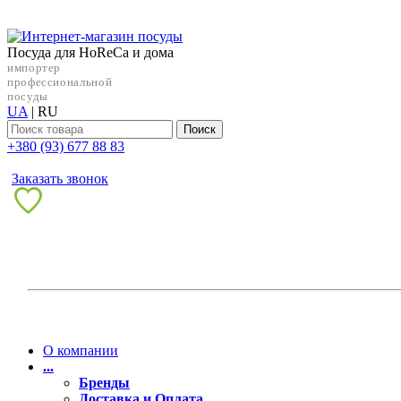
Посуда для HoReCa и дома
импортер
профессиональной
посуды
UA
|
RU
Поиск
+38‎0 (93) 677 88 83
Заказать звонок
О компании
...
Бренды
Доставка и Оплата