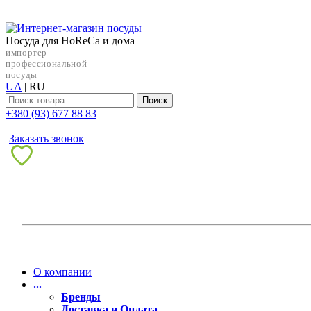
Посуда для HoReCa и дома
импортер
профессиональной
посуды
UA
|
RU
Поиск
+38‎0 (93) 677 88 83
Заказать звонок
О компании
...
Бренды
Доставка и Оплата