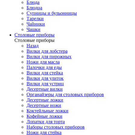
Блюда
Блюдца
Супницы и бульонницы
Тарелки
Чайники
Чашки
Cтоловые приборы
Cтоловые приборы
Назад
Вилки для лобстера
Вилки для пирожных
Ножи для масла
Палочки для еды
Вилки для стейка
Вилки для улиток
Вилки для устриц
Десертные вилки
Органайзеры для столовых приборов
Десертные ложки
Десертные ножи
Коктейльные ложки
Кофейные ложки
Лопатки для торта
Наборы столовых приборов
Ножи для стейка