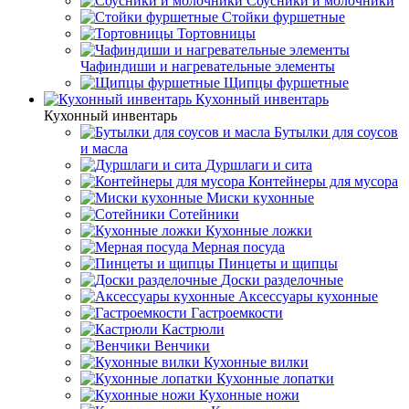
Соусники и молочники
Стойки фуршетные
Тортовницы
Чафиндиши и нагревательные элементы
Щипцы фуршетные
Кухонный инвентарь
Кухонный инвентарь
Бутылки для соусов
и масла
Дуршлаги и сита
Контейнеры для мусора
Миски кухонные
Сотейники
Кухонные ложки
Мерная посуда
Пинцеты и щипцы
Доски разделочные
Аксессуары кухонные
Гастроемкости
Кастрюли
Венчики
Кухонные вилки
Кухонные лопатки
Кухонные ножи