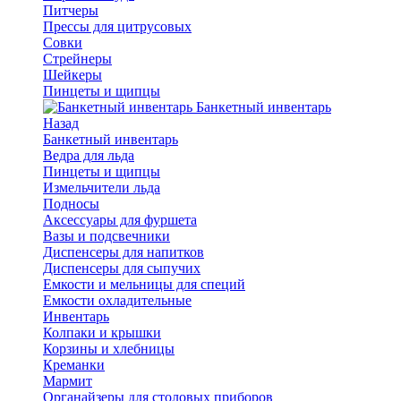
Питчеры
Прессы для цитрусовых
Совки
Стрейнеры
Шейкеры
Пинцеты и щипцы
Банкетный инвентарь
Назад
Банкетный инвентарь
Ведра для льда
Пинцеты и щипцы
Измельчители льда
Подносы
Аксессуары для фуршета
Вазы и подсвечники
Диспенсеры для напитков
Диспенсеры для сыпучих
Емкости и мельницы для специй
Емкости охладительные
Инвентарь
Колпаки и крышки
Корзины и хлебницы
Креманки
Мармит
Органайзеры для столовых приборов