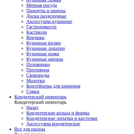
Мерная посуда
Пинцеты и щипцы
Доски разделочные
Аксессуары кухонные
Гастроемкости
Кастрюли
Венчики
Кухонные вилки
Кухонные лопатки
Кухонные ножи
Кухонные щипцы
Половники
Противени
Сковороды
Молотки
Контейнеры для хранения
Совки
Кондитерский инвентарь
Кондитерский инвентарь
Назад
Кондитерские кольца и формы
Кондитерские лопатки и кисточки
Аксессуары кондитерские
Все для пиццы