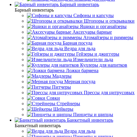
Барный инвентарь
Барный инвентарь
Сифоны и капсулы
Штопоры и открывалки
Ящики и органайзеры
Аксесуары барные
Атомайзеры и риммеры
Барная посуда
Ведра для льда
Гейзеры и джиггеры
Измельчители льда
Куллеры для напитков
Ложки бармена
Мадлеры
Мерная посуда
Питчеры
Прессы для цитрусовых
Совки
Стрейнеры
Шейкеры
Пинцеты и щипцы
Банкетный инвентарь
Банкетный инвентарь
Ведра для льда
Пинцеты и щипцы