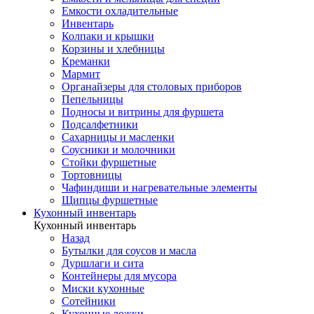
Емкости охладительные
Инвентарь
Колпаки и крышки
Корзины и хлебницы
Креманки
Мармит
Органайзеры для столовых приборов
Пепельницы
Подносы и витрины для фуршета
Подсалфетники
Сахарницы и масленки
Соусники и молочники
Стойки фуршетные
Тортовницы
Чафиндиши и нагревательные элементы
Щипцы фуршетные
Кухонный инвентарь
Кухонный инвентарь
Назад
Бутылки для соусов и масла
Дуршлаги и сита
Контейнеры для мусора
Миски кухонные
Сотейники
Кухонные ложки