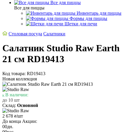
Все для пиццы
Все для пиццы
Инвентарь для пиццы
Формы для пиццы
Щетки для печи
Столовая посуда
Салатники
Салатник Studio Raw Earth
21 см RD19413
Код товара: RD19413
Новая коллекция
В наличии:
до 10 шт
Склад:
Основной
2 678
/шт
₴
До конца Акции:
00
дн.
00
час.