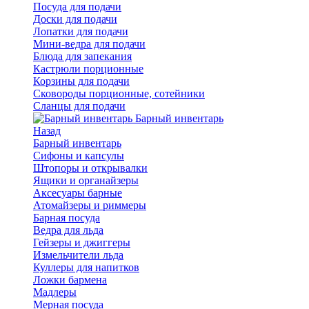
Посуда для подачи
Доски для подачи
Лопатки для подачи
Мини-ведра для подачи
Блюда для запекания
Кастрюли порционные
Корзины для подачи
Сковороды порционные, сотейники
Сланцы для подачи
Барный инвентарь
Назад
Барный инвентарь
Сифоны и капсулы
Штопоры и открывалки
Ящики и органайзеры
Аксесуары барные
Атомайзеры и риммеры
Барная посуда
Ведра для льда
Гейзеры и джиггеры
Измельчители льда
Куллеры для напитков
Ложки бармена
Мадлеры
Мерная посуда