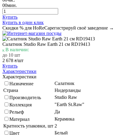
00
мин.
Купить
Купить в один клик
Скидки % для HoReCa
регистрируй своё заведение →
Салатник Studio Raw Earth 21 см RD19413
В наличии:
до 10 шт
2 678
/шт
₴
Купить
Характеристики
Характеристики
Салатник
Назначение
Страна
Нидерланды
Studio Raw
Производитель
"Earth St.Raw"
Коллекция
Да
Рельеф
Керамика
Материал
Кратность упаковки, шт
2
Белый
Цвет