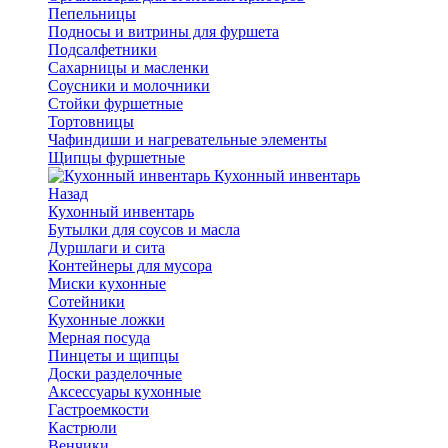
Пепельницы
Подносы и витрины для фуршета
Подсалфетники
Сахарницы и масленки
Соусники и молочники
Стойки фуршетные
Тортовницы
Чафиндиши и нагревательные элементы
Щипцы фуршетные
Кухонный инвентарь
Назад
Кухонный инвентарь
Бутылки для соусов и масла
Дуршлаги и сита
Контейнеры для мусора
Миски кухонные
Сотейники
Кухонные ложки
Мерная посуда
Пинцеты и щипцы
Доски разделочные
Аксессуары кухонные
Гастроемкости
Кастрюли
Венчики