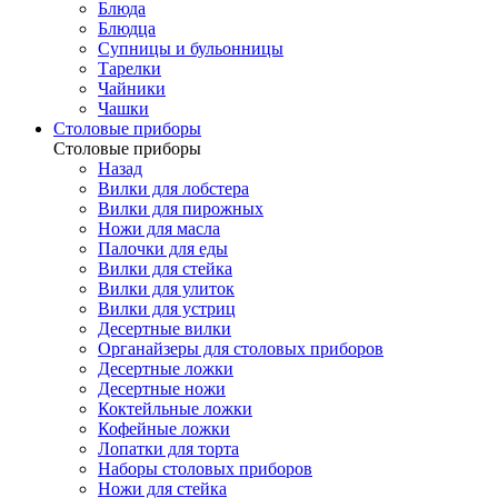
Блюда
Блюдца
Супницы и бульонницы
Тарелки
Чайники
Чашки
Cтоловые приборы
Cтоловые приборы
Назад
Вилки для лобстера
Вилки для пирожных
Ножи для масла
Палочки для еды
Вилки для стейка
Вилки для улиток
Вилки для устриц
Десертные вилки
Органайзеры для столовых приборов
Десертные ложки
Десертные ножи
Коктейльные ложки
Кофейные ложки
Лопатки для торта
Наборы столовых приборов
Ножи для стейка