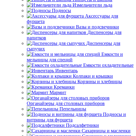
Измельчители льда
Подносы
Аксессуары для
фуршета
Вазы и подсвечники
Диспенсеры для
напитков
Диспенсеры для
сыпучих
Емкости и
мельницы для специй
Емкости охладительные
Инвентарь
Колпаки и крышки
Корзины и хлебницы
Креманки
Мармит
Органайзеры для столовых приборов
Пепельницы
Подносы и
витрины для фуршета
Подсалфетники
Сахарницы и масленки