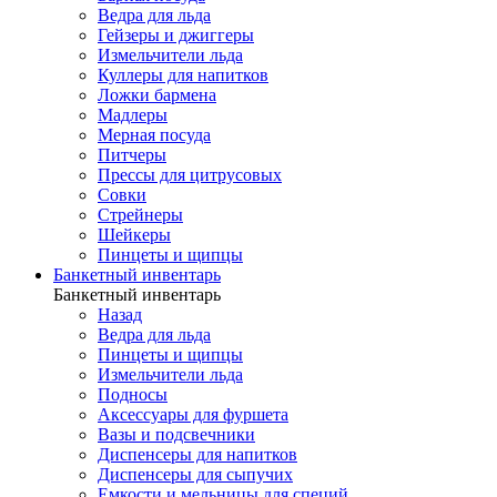
Ведра для льда
Гейзеры и джиггеры
Измельчители льда
Куллеры для напитков
Ложки бармена
Мадлеры
Мерная посуда
Питчеры
Прессы для цитрусовых
Совки
Стрейнеры
Шейкеры
Пинцеты и щипцы
Банкетный инвентарь
Банкетный инвентарь
Назад
Ведра для льда
Пинцеты и щипцы
Измельчители льда
Подносы
Аксессуары для фуршета
Вазы и подсвечники
Диспенсеры для напитков
Диспенсеры для сыпучих
Емкости и мельницы для специй