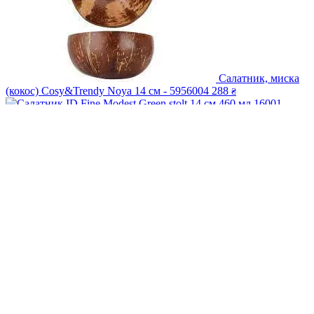
Салатник, миска
(кокос) Cosy&Trendy Noya 14 см - 5956004
288
₴
Салатник ID Fine Modest Green stolt 14 см 460 мл 16001-162014
370
₴
Салатник, миска с бортом Ariane Prime 18 см 720 мл white
APRARN000021018
452
₴
Салатник Porser Professional Roots Taupe 950 мл 16 см sonnet
TAU-SNTKS16
792
₴
Топ запросы
Топ меню
Топ карточки