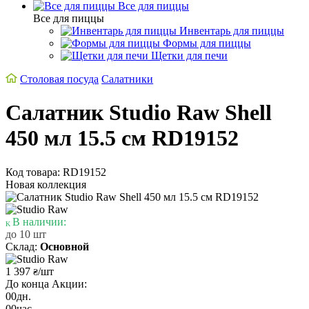
Все для пиццы
Все для пиццы
Инвентарь для пиццы
Формы для пиццы
Щетки для печи
Столовая посуда
Салатники
Салатник Studio Raw Shell
450 мл 15.5 см RD19152
Код товара: RD19152
Новая коллекция
В наличии:
до 10 шт
Склад:
Основной
1 397
/шт
₴
До конца Акции:
00
дн.
00
час.