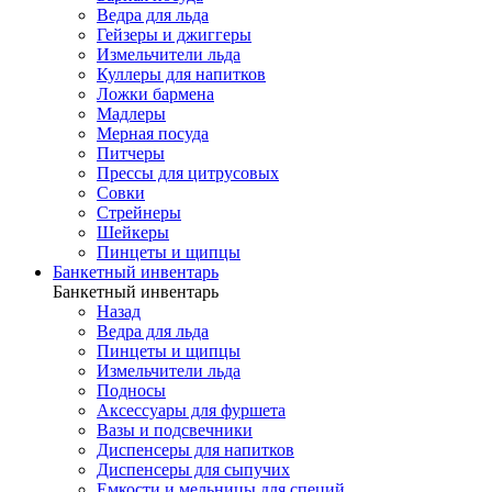
Ведра для льда
Гейзеры и джиггеры
Измельчители льда
Куллеры для напитков
Ложки бармена
Мадлеры
Мерная посуда
Питчеры
Прессы для цитрусовых
Совки
Стрейнеры
Шейкеры
Пинцеты и щипцы
Банкетный инвентарь
Банкетный инвентарь
Назад
Ведра для льда
Пинцеты и щипцы
Измельчители льда
Подносы
Аксессуары для фуршета
Вазы и подсвечники
Диспенсеры для напитков
Диспенсеры для сыпучих
Емкости и мельницы для специй