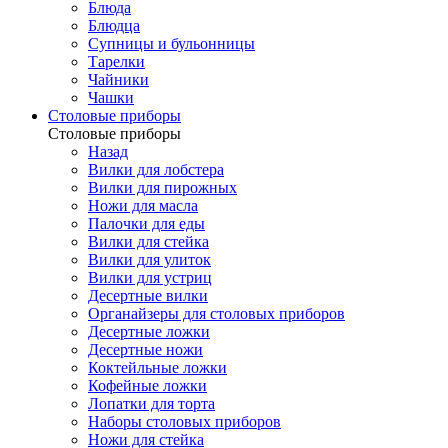
Блюда
Блюдца
Супницы и бульонницы
Тарелки
Чайники
Чашки
Cтоловые приборы
Cтоловые приборы
Назад
Вилки для лобстера
Вилки для пирожных
Ножи для масла
Палочки для еды
Вилки для стейка
Вилки для улиток
Вилки для устриц
Десертные вилки
Органайзеры для столовых приборов
Десертные ложки
Десертные ножи
Коктейльные ложки
Кофейные ложки
Лопатки для торта
Наборы столовых приборов
Ножи для стейка