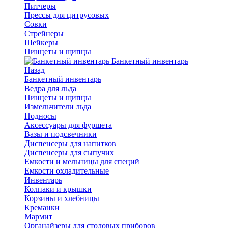
Питчеры
Прессы для цитрусовых
Совки
Стрейнеры
Шейкеры
Пинцеты и щипцы
Банкетный инвентарь
Назад
Банкетный инвентарь
Ведра для льда
Пинцеты и щипцы
Измельчители льда
Подносы
Аксессуары для фуршета
Вазы и подсвечники
Диспенсеры для напитков
Диспенсеры для сыпучих
Емкости и мельницы для специй
Емкости охладительные
Инвентарь
Колпаки и крышки
Корзины и хлебницы
Креманки
Мармит
Органайзеры для столовых приборов