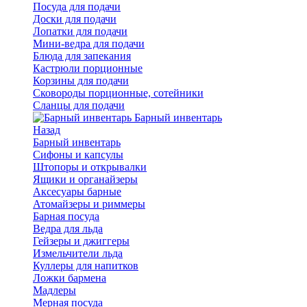
Посуда для подачи
Доски для подачи
Лопатки для подачи
Мини-ведра для подачи
Блюда для запекания
Кастрюли порционные
Корзины для подачи
Сковороды порционные, сотейники
Сланцы для подачи
Барный инвентарь
Назад
Барный инвентарь
Сифоны и капсулы
Штопоры и открывалки
Ящики и органайзеры
Аксесуары барные
Атомайзеры и риммеры
Барная посуда
Ведра для льда
Гейзеры и джиггеры
Измельчители льда
Куллеры для напитков
Ложки бармена
Мадлеры
Мерная посуда