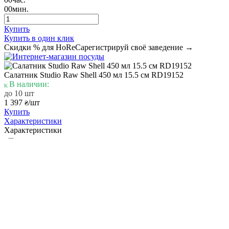
00
мин.
Купить
Купить в один клик
Скидки % для HoReCa
регистрируй своё заведение →
Салатник Studio Raw Shell 450 мл 15.5 см RD19152
В наличии:
до 10 шт
1 397
/шт
₴
Купить
Характеристики
Характеристики
Премиум
Сегмент
Салатник
Назначение
Страна
Нидерланды
Studio Raw
Производитель
"Shell"
Коллекция
Объем, мл
450
Керамика
Материал
Кратность упаковки, шт
16