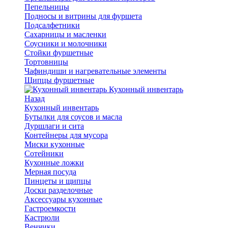
Пепельницы
Подносы и витрины для фуршета
Подсалфетники
Сахарницы и масленки
Соусники и молочники
Стойки фуршетные
Тортовницы
Чафиндиши и нагревательные элементы
Щипцы фуршетные
Кухонный инвентарь
Назад
Кухонный инвентарь
Бутылки для соусов и масла
Дуршлаги и сита
Контейнеры для мусора
Миски кухонные
Сотейники
Кухонные ложки
Мерная посуда
Пинцеты и щипцы
Доски разделочные
Аксессуары кухонные
Гастроемкости
Кастрюли
Венчики