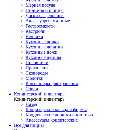
Мерная посуда
Пинцеты и щипцы
Доски разделочные
Аксессуары кухонные
Гастроемкости
Кастрюли
Венчики
Кухонные вилки
Кухонные лопатки
Кухонные ножи
Кухонные щипцы
Половники
Противени
Сковороды
Молотки
Контейнеры для хранения
Совки
Кондитерский инвентарь
Кондитерский инвентарь
Назад
Кондитерские кольца и формы
Кондитерские лопатки и кисточки
Аксессуары кондитерские
Все для пиццы