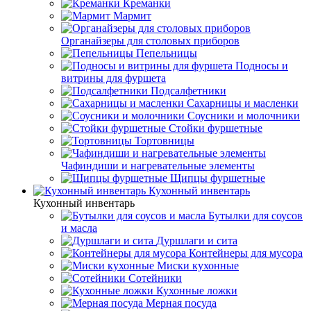
Креманки
Мармит
Органайзеры для столовых приборов
Пепельницы
Подносы и
витрины для фуршета
Подсалфетники
Сахарницы и масленки
Соусники и молочники
Стойки фуршетные
Тортовницы
Чафиндиши и нагревательные элементы
Щипцы фуршетные
Кухонный инвентарь
Кухонный инвентарь
Бутылки для соусов
и масла
Дуршлаги и сита
Контейнеры для мусора
Миски кухонные
Сотейники
Кухонные ложки
Мерная посуда