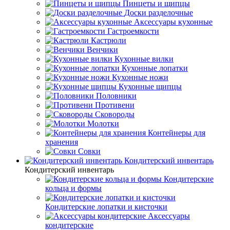
Пинцеты и щипцы
Доски разделочные
Аксессуары кухонные
Гастроемкости
Кастрюли
Венчики
Кухонные вилки
Кухонные лопатки
Кухонные ножи
Кухонные щипцы
Половники
Противени
Сковороды
Молотки
Контейнеры для
хранения
Совки
Кондитерский инвентарь
Кондитерский инвентарь
Кондитерские
кольца и формы
Кондитерские лопатки и кисточки
Аксессуары
кондитерские