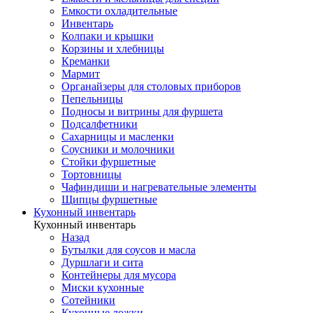
Емкости охладительные
Инвентарь
Колпаки и крышки
Корзины и хлебницы
Креманки
Мармит
Органайзеры для столовых приборов
Пепельницы
Подносы и витрины для фуршета
Подсалфетники
Сахарницы и масленки
Соусники и молочники
Стойки фуршетные
Тортовницы
Чафиндиши и нагревательные элементы
Щипцы фуршетные
Кухонный инвентарь
Кухонный инвентарь
Назад
Бутылки для соусов и масла
Дуршлаги и сита
Контейнеры для мусора
Миски кухонные
Сотейники
Кухонные ложки