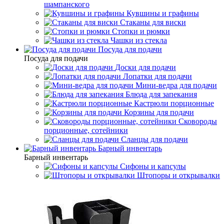
шампанского
Кувшины и графины
Стаканы для виски
Стопки и рюмки
Чашки из стекла
Посуда для подачи
Посуда для подачи
Доски для подачи
Лопатки для подачи
Мини-ведра для подачи
Блюда для запекания
Кастрюли порционные
Корзины для подачи
Сковороды
порционные, сотейники
Сланцы для подачи
Барный инвентарь
Барный инвентарь
Сифоны и капсулы
Штопоры и открывалки