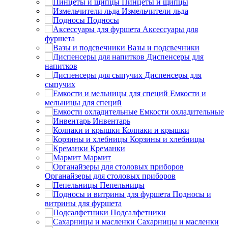
Пинцеты и щипцы
Измельчители льда
Подносы
Аксессуары для
фуршета
Вазы и подсвечники
Диспенсеры для
напитков
Диспенсеры для
сыпучих
Емкости и
мельницы для специй
Емкости охладительные
Инвентарь
Колпаки и крышки
Корзины и хлебницы
Креманки
Мармит
Органайзеры для столовых приборов
Пепельницы
Подносы и
витрины для фуршета
Подсалфетники
Сахарницы и масленки