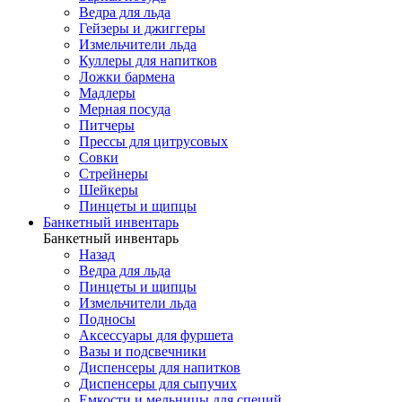
Ведра для льда
Гейзеры и джиггеры
Измельчители льда
Куллеры для напитков
Ложки бармена
Мадлеры
Мерная посуда
Питчеры
Прессы для цитрусовых
Совки
Стрейнеры
Шейкеры
Пинцеты и щипцы
Банкетный инвентарь
Банкетный инвентарь
Назад
Ведра для льда
Пинцеты и щипцы
Измельчители льда
Подносы
Аксессуары для фуршета
Вазы и подсвечники
Диспенсеры для напитков
Диспенсеры для сыпучих
Емкости и мельницы для специй