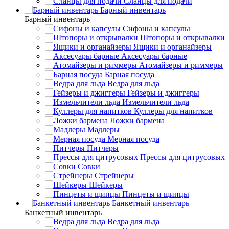
Сланцы для подачи
Барный инвентарь
Барный инвентарь
Сифоны и капсулы
Штопоры и открывалки
Ящики и органайзеры
Аксесуары барные
Атомайзеры и риммеры
Барная посуда
Ведра для льда
Гейзеры и джиггеры
Измельчители льда
Куллеры для напитков
Ложки бармена
Мадлеры
Мерная посуда
Питчеры
Прессы для цитрусовых
Совки
Стрейнеры
Шейкеры
Пинцеты и щипцы
Банкетный инвентарь
Банкетный инвентарь
Ведра для льда