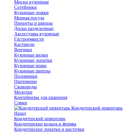
Миски кухонные
Сотейники
Кухонные ложки
Мерная посуда
Пинцеты и щипцы
Доски разделочные
Аксессуары кухонные
Гастроемкости
Кастрюли
Венчики
Кухонные вилки
Кухонные лопатки
Кухонные ножи
Кухонные щипцы
Половники
Противени
Сковороды
Молотки
Контейнеры для хранения
Совки
Кондитерский инвентарь
Назад
Кондитерский инвентарь
Кондитерские кольца и формы
Кондитерские лопатки и кисточки