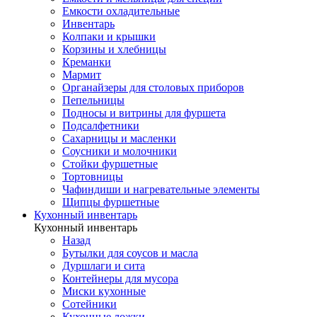
Емкости охладительные
Инвентарь
Колпаки и крышки
Корзины и хлебницы
Креманки
Мармит
Органайзеры для столовых приборов
Пепельницы
Подносы и витрины для фуршета
Подсалфетники
Сахарницы и масленки
Соусники и молочники
Стойки фуршетные
Тортовницы
Чафиндиши и нагревательные элементы
Щипцы фуршетные
Кухонный инвентарь
Кухонный инвентарь
Назад
Бутылки для соусов и масла
Дуршлаги и сита
Контейнеры для мусора
Миски кухонные
Сотейники
Кухонные ложки