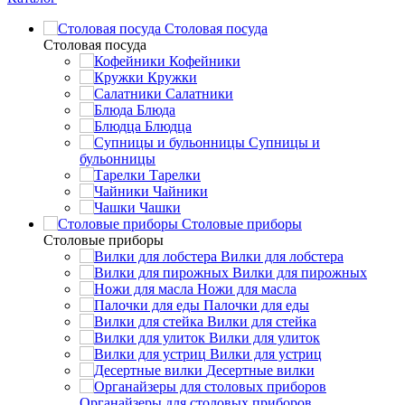
Столовая посуда
Столовая посуда
Кофейники
Кружки
Салатники
Блюда
Блюдца
Супницы и
бульонницы
Тарелки
Чайники
Чашки
Cтоловые приборы
Cтоловые приборы
Вилки для лобстера
Вилки для пирожных
Ножи для масла
Палочки для еды
Вилки для стейка
Вилки для улиток
Вилки для устриц
Десертные вилки
Органайзеры для столовых приборов