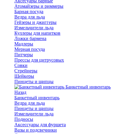
Аксесуары барные
Атомайзеры и риммеры
Барная посуда
Ведра для льда
Гейзеры и джиггеры
Измельчители льда
Куллеры для напитков
Ложки бармена
Мадлеры
Мерная посуда
Питчеры
Прессы для цитрусовых
Совки
Стрейнеры
Шейкеры
Пинцеты и щипцы
Банкетный инвентарь
Назад
Банкетный инвентарь
Ведра для льда
Пинцеты и щипцы
Измельчители льда
Подносы
Аксессуары для фуршета
Вазы и подсвечники