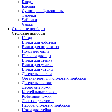
Блюда
Блюдца
Супницы и бульонницы
Тарелки
Чайники
Чашки
Cтоловые приборы
Cтоловые приборы
Назад
Вилки для лобстера
Вилки для пирожных
Ножи для масла
Палочки для еды
Вилки для стейка
Вилки для улиток
Вилки для устриц
Десертные вилки
Органайзеры для столовых приборов
Десертные ложки
Десертные ножи
Коктейльные ложки
Кофейные ложки
Лопатки для торта
Наборы столовых приборов
Ножи для стейка