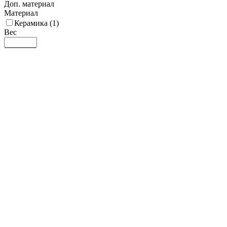
Доп. материал
Материал
Керамика (
1
)
Вес
0.05
0.05
0.05
0.05
0.465
Цвет ручки
Нон-слип покрытие
Цвет
Черный (
1
)
Способ мытья
Посудомойка (
1
)
Экологичность
Стандартная (
1
)
Высота, мм
9
239