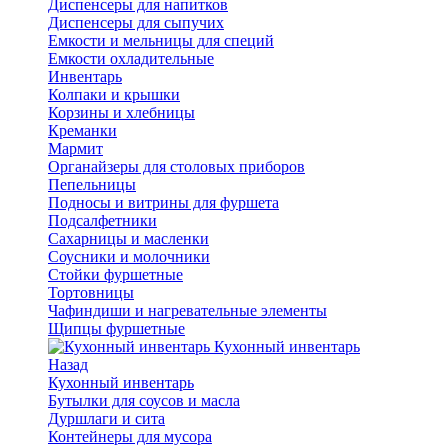
Диспенсеры для напитков
Диспенсеры для сыпучих
Емкости и мельницы для специй
Емкости охладительные
Инвентарь
Колпаки и крышки
Корзины и хлебницы
Креманки
Мармит
Органайзеры для столовых приборов
Пепельницы
Подносы и витрины для фуршета
Подсалфетники
Сахарницы и масленки
Соусники и молочники
Стойки фуршетные
Тортовницы
Чафиндиши и нагревательные элементы
Щипцы фуршетные
Кухонный инвентарь
Назад
Кухонный инвентарь
Бутылки для соусов и масла
Дуршлаги и сита
Контейнеры для мусора