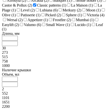
Afrodyta (
2
)
Arcadia (
2
)
Banquet (
1
)
Bottle holder (
3
)
Castor & Рollux (
2
)
Classic patterns (
1
)
La Maison (
1
)
La
Plage (
1
)
Level (
2
)
Lubiana (
6
)
Merkury (
2
)
Moon (
1
)
Olive (
1
)
Patisserie (
1
)
Picked (
2
)
Sphere (
1
)
Victoria (
4
)
Wersal (
2
)
Appetizer (
1
)
Frostfire (
2
)
Mumbai (
1
)
Easylift (
2
)
Valumo (
6
)
Small Wave (
1
)
Lucido (
1
)
Leaf
(
1
)
Длина, мм
30
273
515
758
1000
Наличие крышки
Объем, мл
2
552
1101
1651
2200