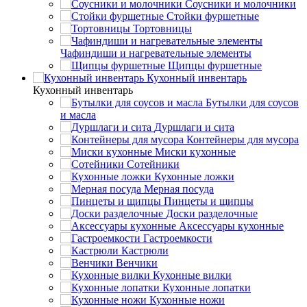
Соусники и молочники
Стойки фуршетные
Тортовницы
Чафиндиши и нагревательные элементы
Щипцы фуршетные
Кухонный инвентарь
Кухонный инвентарь
Бутылки для соусов
и масла
Дуршлаги и сита
Контейнеры для мусора
Миски кухонные
Сотейники
Кухонные ложки
Мерная посуда
Пинцеты и щипцы
Доски разделочные
Аксессуары кухонные
Гастроемкости
Кастрюли
Венчики
Кухонные вилки
Кухонные лопатки
Кухонные ножи