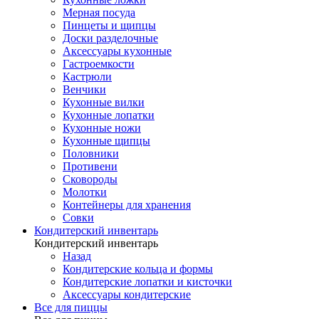
Мерная посуда
Пинцеты и щипцы
Доски разделочные
Аксессуары кухонные
Гастроемкости
Кастрюли
Венчики
Кухонные вилки
Кухонные лопатки
Кухонные ножи
Кухонные щипцы
Половники
Противени
Сковороды
Молотки
Контейнеры для хранения
Совки
Кондитерский инвентарь
Кондитерский инвентарь
Назад
Кондитерские кольца и формы
Кондитерские лопатки и кисточки
Аксессуары кондитерские
Все для пиццы