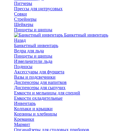
Питчеры
Прессы для цитрусовых
Совки
Стрейнеры
Шейкеры
Пинцеты и щипцы
Банкетный инвентарь
Назад
Банкетный инвентарь
Ведра для льда
Пинцеты и щипцы
Измельчители льда
Подносы
Аксессуары для фуршета
Вазы и подсвечники
Диспенсеры для напитков
Диспенсеры для сыпучих
Емкости и мельницы для специй
Емкости охладительные
Инвентарь
Колпаки и крышки
Корзины и хлебницы
Креманки
Мармит
Органайзеры для столовых приборов