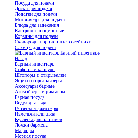
Посуда для подачи
Доски для подачи
Лопатки для подачи
Мини-ведра для подачи
Блюда для запекания
Кастрюли порционные
Корзины для подачи
Сковороды порционные, сотейники
Сланцы для подачи
Барный инвентарь
Назад
Барный инвентарь
Сифоны и капсулы
Штопоры и открывалки
Ящики и органайзеры
Аксесуары барные
Атомайзеры и риммеры
Барная посуда
Ведра для льда
Гейзеры и джиггеры
Измельчители льда
Куллеры для напитков
Ложки бармена
Мадлеры
Мерная посуда