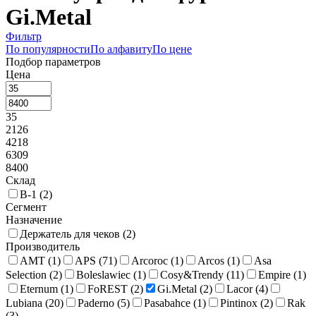
Gi.Metal
Фильтр
По популярности
По алфавиту
По цене
Подбор параметров
Цена
35
2126
4218
6309
8400
Склад
В-1 (
2
)
Сегмент
Назначение
Держатель для чеков (
2
)
Производитель
AMT (
1
)
APS (
71
)
Arcoroc (
1
)
Arcos (
1
)
Asa
Selection (
2
)
Boleslawiec (
1
)
Cosy&Trendy (
11
)
Empire (
1
)
Eternum (
1
)
FoREST (
2
)
Gi.Metal (
2
)
Lacor (
4
)
Lubiana (
20
)
Paderno (
5
)
Pasabahce (
1
)
Pintinox (
2
)
Rak
(
3
)