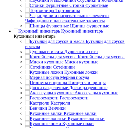
Соусники и молочники
Стойки фуршетные
Тортовницы
Чафиндиши и нагревательные элементы
Щипцы фуршетные
Кухонный инвентарь
Кухонный инвентарь
Бутылки для соусов
и масла
Дуршлаги и сита
Контейнеры для мусора
Миски кухонные
Сотейники
Кухонные ложки
Мерная посуда
Пинцеты и щипцы
Доски разделочные
Аксессуары кухонные
Гастроемкости
Кастрюли
Венчики
Кухонные вилки
Кухонные лопатки
Кухонные ножи