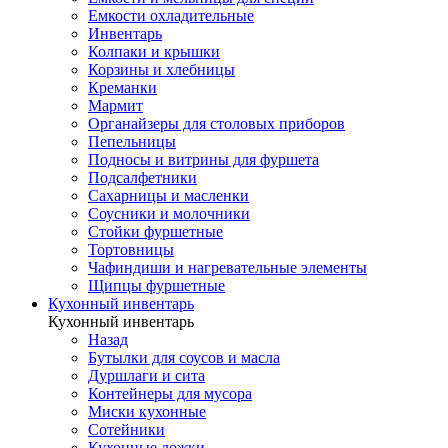
Емкости охладительные
Инвентарь
Колпаки и крышки
Корзины и хлебницы
Креманки
Мармит
Органайзеры для столовых приборов
Пепельницы
Подносы и витрины для фуршета
Подсалфетники
Сахарницы и масленки
Соусники и молочники
Стойки фуршетные
Тортовницы
Чафиндиши и нагревательные элементы
Щипцы фуршетные
Кухонный инвентарь
Кухонный инвентарь
Назад
Бутылки для соусов и масла
Дуршлаги и сита
Контейнеры для мусора
Миски кухонные
Сотейники
Кухонные ложки