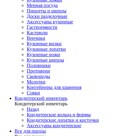
Мерная посуда
Пинцеты и щипцы
Доски разделочные
Аксессуары кухонные
Гастроемкости
Кастрюли
Венчики
Кухонные вилки
Кухонные лопатки
Кухонные ножи
Кухонные щипцы
Половники
Противени
Сковороды
Молотки
Контейнеры для хранения
Совки
Кондитерский инвентарь
Кондитерский инвентарь
Назад
Кондитерские кольца и формы
Кондитерские лопатки и кисточки
Аксессуары кондитерские
Все для пиццы