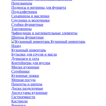
Пепельницы
Подносы и витрины для фуршета
Подсалфетники
Сахарницы и масленки
Соусники и молочники
Стойки фуршетные
Тортовницы
Чафиндиши и нагревательные элементы
Щипцы фуршетные
Кухонный инвентарь
Назад
Кухонный инвентарь
Бутылки для соусов и масла
Дуршлаги и сита
Контейнеры для мусора
Миски кухонные
Сотейники
Кухонные ложки
Мерная посуда
Пинцеты и щипцы
Доски разделочные
Аксессуары кухонные
Гастроемкости
Кастрюли
Венчики