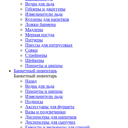
Ведра для льда
Гейзеры и джиггеры
Измельчители льда
Куллеры для напитков
Ложки бармена
Мадлеры
Мерная посуда
Питчеры
Прессы для цитрусовых
Совки
Стрейнеры
Шейкеры
Пинцеты и щипцы
Банкетный инвентарь
Банкетный инвентарь
Назад
Ведра для льда
Пинцеты и щипцы
Измельчители льда
Подносы
Аксессуары для фуршета
Вазы и подсвечники
Диспенсеры для напитков
Диспенсеры для сыпучих
Емкости и мельницы для специй