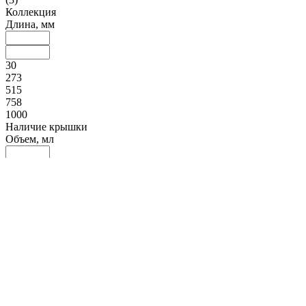
Коллекция
Длина, мм
30
273
515
758
1000
Наличие крышки
Объем, мл
2
552
1101
1651
2200
Доп. материал
Материал
Алюминий (
2
)
Вес