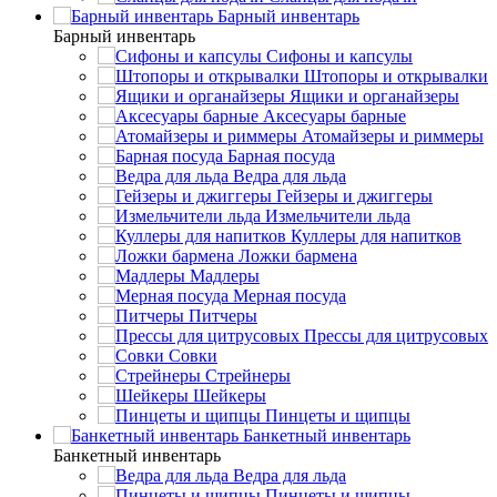
Барный инвентарь
Барный инвентарь
Сифоны и капсулы
Штопоры и открывалки
Ящики и органайзеры
Аксесуары барные
Атомайзеры и риммеры
Барная посуда
Ведра для льда
Гейзеры и джиггеры
Измельчители льда
Куллеры для напитков
Ложки бармена
Мадлеры
Мерная посуда
Питчеры
Прессы для цитрусовых
Совки
Стрейнеры
Шейкеры
Пинцеты и щипцы
Банкетный инвентарь
Банкетный инвентарь
Ведра для льда
Пинцеты и щипцы