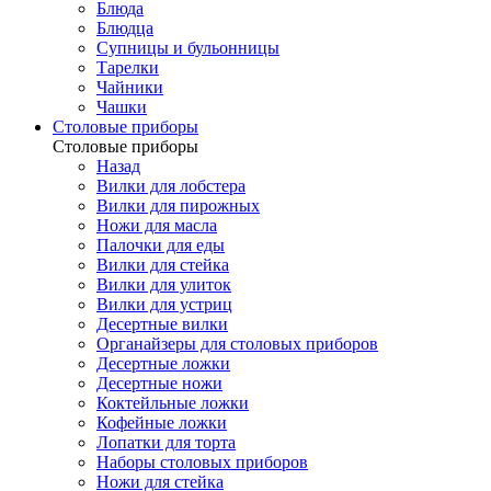
Блюда
Блюдца
Супницы и бульонницы
Тарелки
Чайники
Чашки
Cтоловые приборы
Cтоловые приборы
Назад
Вилки для лобстера
Вилки для пирожных
Ножи для масла
Палочки для еды
Вилки для стейка
Вилки для улиток
Вилки для устриц
Десертные вилки
Органайзеры для столовых приборов
Десертные ложки
Десертные ножи
Коктейльные ложки
Кофейные ложки
Лопатки для торта
Наборы столовых приборов
Ножи для стейка