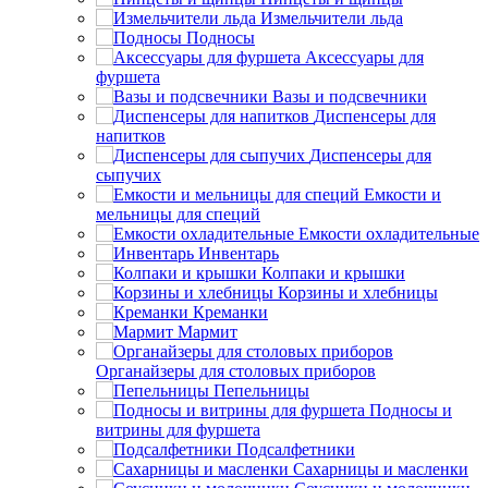
Измельчители льда
Подносы
Аксессуары для
фуршета
Вазы и подсвечники
Диспенсеры для
напитков
Диспенсеры для
сыпучих
Емкости и
мельницы для специй
Емкости охладительные
Инвентарь
Колпаки и крышки
Корзины и хлебницы
Креманки
Мармит
Органайзеры для столовых приборов
Пепельницы
Подносы и
витрины для фуршета
Подсалфетники
Сахарницы и масленки