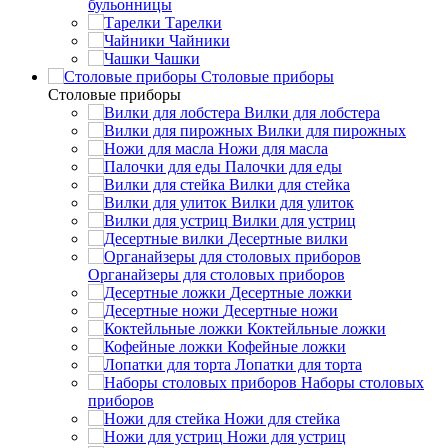
бульонницы
Тарелки
Чайники
Чашки
Cтоловые приборы
Cтоловые приборы
Вилки для лобстера
Вилки для пирожных
Ножи для масла
Палочки для еды
Вилки для стейка
Вилки для улиток
Вилки для устриц
Десертные вилки
Органайзеры для столовых приборов
Десертные ложки
Десертные ножи
Коктейльные ложки
Кофейные ложки
Лопатки для торта
Наборы столовых
приборов
Ножи для стейка
Ножи для устриц