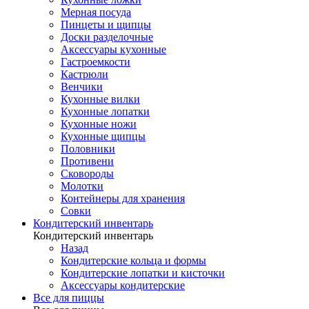
Мерная посуда
Пинцеты и щипцы
Доски разделочные
Аксессуары кухонные
Гастроемкости
Кастрюли
Венчики
Кухонные вилки
Кухонные лопатки
Кухонные ножи
Кухонные щипцы
Половники
Противени
Сковороды
Молотки
Контейнеры для хранения
Совки
Кондитерский инвентарь
Кондитерский инвентарь
Назад
Кондитерские кольца и формы
Кондитерские лопатки и кисточки
Аксессуары кондитерские
Все для пиццы