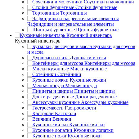
Соусники и молочники
Стойки фуршетные
Тортовницы
Чафиндиши и нагревательные элементы
Щипцы фуршетные
Кухонный инвентарь
Кухонный инвентарь
Бутылки для соусов
и масла
Дуршлаги и сита
Контейнеры для мусора
Миски кухонные
Сотейники
Кухонные ложки
Мерная посуда
Пинцеты и щипцы
Доски разделочные
Аксессуары кухонные
Гастроемкости
Кастрюли
Венчики
Кухонные вилки
Кухонные лопатки
Кухонные ножи