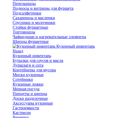
Пепельницы
Подносы и витрины для фуршета
Подсалфетники
Сахарницы и масленки
Соусники и молочники
Стойки фуршетные
Тортовницы
Чафиндиши и нагревательные элементы
Щипцы фуршетные
Кухонный инвентарь
Назад
Кухонный инвентарь
Бутылки для соусов и масла
Дуршлаги и сита
Контейнеры для мусора
Миски кухонные
Сотейники
Кухонные ложки
Мерная посуда
Пинцеты и щипцы
Доски разделочные
Аксессуары кухонные
Гастроемкости
Кастрюли
Венчики