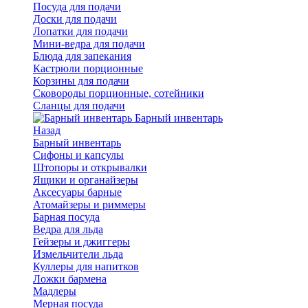
Посуда для подачи
Доски для подачи
Лопатки для подачи
Мини-ведра для подачи
Блюда для запекания
Кастрюли порционные
Корзины для подачи
Сковороды порционные, сотейники
Сланцы для подачи
Барный инвентарь
Назад
Барный инвентарь
Сифоны и капсулы
Штопоры и открывалки
Ящики и органайзеры
Аксесуары барные
Атомайзеры и риммеры
Барная посуда
Ведра для льда
Гейзеры и джиггеры
Измельчители льда
Куллеры для напитков
Ложки бармена
Мадлеры
Мерная посуда