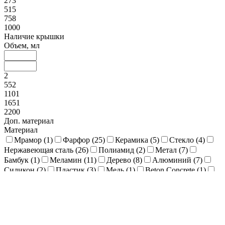
273
515
758
1000
Наличие крышки
Объем, мл
2
552
1101
1651
2200
Доп. материал
Материал
Мрамор (
1
)
Фарфор (
25
)
Керамика (
5
)
Стекло (
4
)
Нержавеющая сталь (
26
)
Полиамид (
2
)
Метал (
7
)
Бамбук (
1
)
Меламин (
11
)
Дерево (
8
)
Алюминий (
7
)
Силикон (
2
)
Пластик (
3
)
Медь (
1
)
Beton Concrete (
1
)
Поливинилхлорид (
10
)
Акрил (
2
)
ABC пластик (
1
)
SAN-пластик (SAN kunststoff) (
1
)
Оливкове дерево (
1
)
Нержавеющая сталь 18/10 (
2
)
EVA - Ethylenvinylacetat (
1
)
Нержавеющая сталь 18/8 (
5
)
Кожзаменитель (
1
)
Дуб (
1
)
Поливинилхлорид (PVC-Kunststoff) (
1
)
ABS/PMMA (
1
)