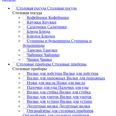
Столовая посуда
Столовая посуда
Кофейники
Кружки
Салатники
Блюда
Блюдца
Супницы и
бульонницы
Тарелки
Чайники
Чашки
Cтоловые приборы
Cтоловые приборы
Вилки для лобстера
Вилки для пирожных
Ножи для масла
Палочки для еды
Вилки для стейка
Вилки для улиток
Вилки для устриц
Десертные вилки
Органайзеры для столовых приборов