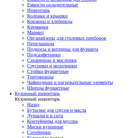
Емкости охладительные
Инвентарь
Колпаки и крышки
Корзины и хлебницы
Креманки
Мармит
Органайзеры для столовых приборов
Пепельницы
Подносы и витрины для фуршета
Подсалфетники
Сахарницы и масленки
Соусники и молочники
Стойки фуршетные
Тортовницы
Чафиндиши и нагревательные элементы
Щипцы фуршетные
Кухонный инвентарь
Кухонный инвентарь
Назад
Бутылки для соусов и масла
Дуршлаги и сита
Контейнеры для мусора
Миски кухонные
Сотейники
Кухонные ложки