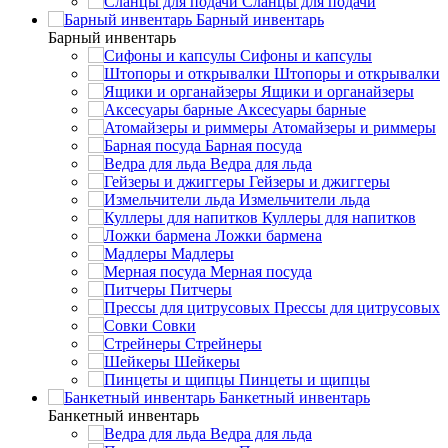
Сланцы для подачи
Барный инвентарь
Барный инвентарь
Сифоны и капсулы
Штопоры и открывалки
Ящики и органайзеры
Аксесуары барные
Атомайзеры и риммеры
Барная посуда
Ведра для льда
Гейзеры и джиггеры
Измельчители льда
Куллеры для напитков
Ложки бармена
Мадлеры
Мерная посуда
Питчеры
Прессы для цитрусовых
Совки
Стрейнеры
Шейкеры
Пинцеты и щипцы
Банкетный инвентарь
Банкетный инвентарь
Ведра для льда