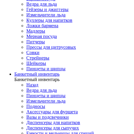
Ведра для льда
Гейзеры и джиггеры
Измельчители льда
Куллеры для напитков
Ложки бармена
Мадлеры
Мерная посуда
Питчеры
Прессы для цитрусовых
Совки
Стрейнеры
Шейкеры
Пинцеты и щипцы
Банкетный инвентарь
Банкетный инвентарь
Назад
Ведра для льда
Пинцеты и щипцы
Измельчители льда
Подносы
Аксессуары для фуршета
Вазы и подсвечники
Диспенсеры для напитков
Диспенсеры для сыпучих
Емкости и мельницы для специй