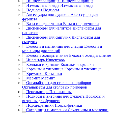
Пинцеты и щипцы
Измельчители льда
Подносы
Аксессуары для
фуршета
Вазы и подсвечники
Диспенсеры для
напитков
Диспенсеры для
сыпучих
Емкости и
мельницы для специй
Емкости охладительные
Инвентарь
Колпаки и крышки
Корзины и хлебницы
Креманки
Мармит
Органайзеры для столовых приборов
Пепельницы
Подносы и
витрины для фуршета
Подсалфетники
Сахарницы и масленки