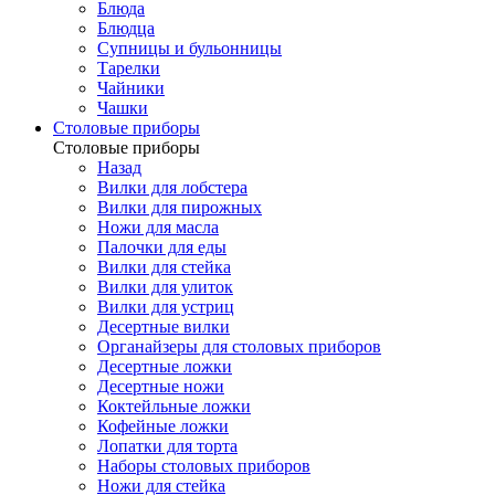
Блюда
Блюдца
Супницы и бульонницы
Тарелки
Чайники
Чашки
Cтоловые приборы
Cтоловые приборы
Назад
Вилки для лобстера
Вилки для пирожных
Ножи для масла
Палочки для еды
Вилки для стейка
Вилки для улиток
Вилки для устриц
Десертные вилки
Органайзеры для столовых приборов
Десертные ложки
Десертные ножи
Коктейльные ложки
Кофейные ложки
Лопатки для торта
Наборы столовых приборов
Ножи для стейка