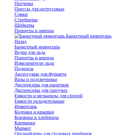
Питчеры
Прессы для цитрусовых
Совки
Стрейнеры
Шейкеры
Пинцеты и щипцы
Банкетный инвентарь
Назад
Банкетный инвентарь
Ведра для льда
Пинцеты и щипцы
Измельчители льда
Подносы
Аксессуары для фуршета
Вазы и подсвечники
Диспенсеры для напитков
Диспенсеры для сыпучих
Емкости и мельницы для специй
Емкости охладительные
Инвентарь
Колпаки и крышки
Корзины и хлебницы
Креманки
Мармит
Органайзеры для столовых приборов