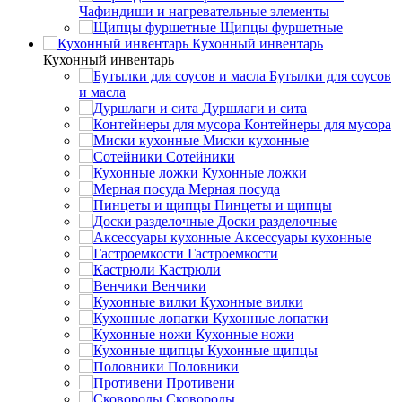
Чафиндиши и нагревательные элементы
Щипцы фуршетные
Кухонный инвентарь
Кухонный инвентарь
Бутылки для соусов
и масла
Дуршлаги и сита
Контейнеры для мусора
Миски кухонные
Сотейники
Кухонные ложки
Мерная посуда
Пинцеты и щипцы
Доски разделочные
Аксессуары кухонные
Гастроемкости
Кастрюли
Венчики
Кухонные вилки
Кухонные лопатки
Кухонные ножи
Кухонные щипцы
Половники
Противени
Сковороды