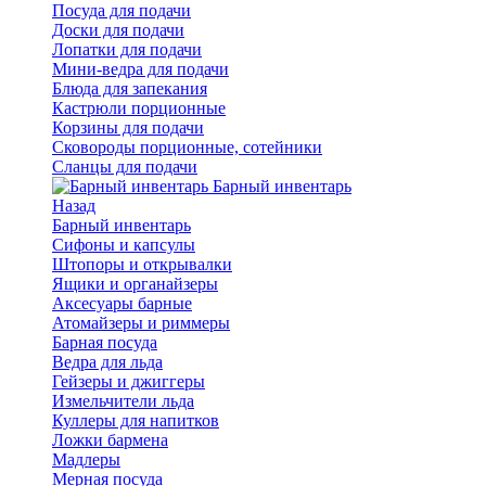
Посуда для подачи
Доски для подачи
Лопатки для подачи
Мини-ведра для подачи
Блюда для запекания
Кастрюли порционные
Корзины для подачи
Сковороды порционные, сотейники
Сланцы для подачи
Барный инвентарь
Назад
Барный инвентарь
Сифоны и капсулы
Штопоры и открывалки
Ящики и органайзеры
Аксесуары барные
Атомайзеры и риммеры
Барная посуда
Ведра для льда
Гейзеры и джиггеры
Измельчители льда
Куллеры для напитков
Ложки бармена
Мадлеры
Мерная посуда