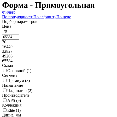
Форма - Прямоугольная
Фильтр
По популярности
По алфавиту
По цене
Подбор параметров
Цена
70
16449
32827
49206
65584
Склад
Основной (
1
)
Сегмент
Премиум (
8
)
Назначение
Чафиндиш (
2
)
Производитель
APS (
9
)
Коллекция
Elite (
1
)
Длина, мм