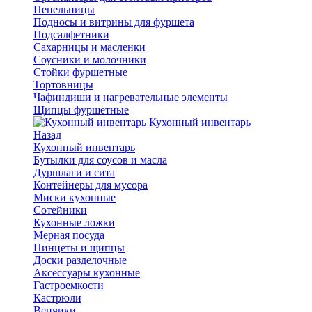
Пепельницы
Подносы и витрины для фуршета
Подсалфетники
Сахарницы и масленки
Соусники и молочники
Стойки фуршетные
Тортовницы
Чафиндиши и нагревательные элементы
Щипцы фуршетные
Кухонный инвентарь
Назад
Кухонный инвентарь
Бутылки для соусов и масла
Дуршлаги и сита
Контейнеры для мусора
Миски кухонные
Сотейники
Кухонные ложки
Мерная посуда
Пинцеты и щипцы
Доски разделочные
Аксессуары кухонные
Гастроемкости
Кастрюли
Венчики