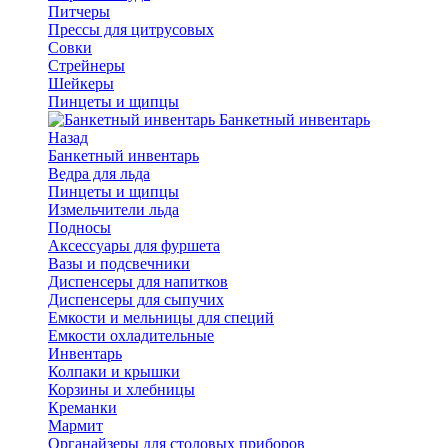
Питчеры
Прессы для цитрусовых
Совки
Стрейнеры
Шейкеры
Пинцеты и щипцы
Банкетный инвентарь
Назад
Банкетный инвентарь
Ведра для льда
Пинцеты и щипцы
Измельчители льда
Подносы
Аксессуары для фуршета
Вазы и подсвечники
Диспенсеры для напитков
Диспенсеры для сыпучих
Емкости и мельницы для специй
Емкости охладительные
Инвентарь
Колпаки и крышки
Корзины и хлебницы
Креманки
Мармит
Органайзеры для столовых приборов