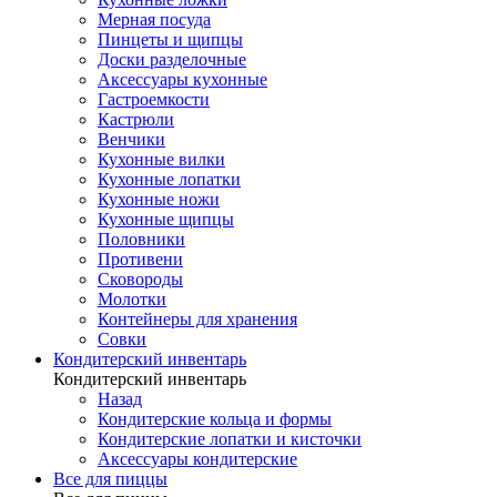
Мерная посуда
Пинцеты и щипцы
Доски разделочные
Аксессуары кухонные
Гастроемкости
Кастрюли
Венчики
Кухонные вилки
Кухонные лопатки
Кухонные ножи
Кухонные щипцы
Половники
Противени
Сковороды
Молотки
Контейнеры для хранения
Совки
Кондитерский инвентарь
Кондитерский инвентарь
Назад
Кондитерские кольца и формы
Кондитерские лопатки и кисточки
Аксессуары кондитерские
Все для пиццы