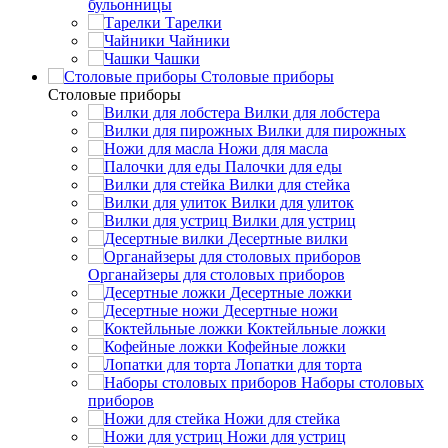
бульонницы
Тарелки
Чайники
Чашки
Cтоловые приборы
Cтоловые приборы
Вилки для лобстера
Вилки для пирожных
Ножи для масла
Палочки для еды
Вилки для стейка
Вилки для улиток
Вилки для устриц
Десертные вилки
Органайзеры для столовых приборов
Десертные ложки
Десертные ножи
Коктейльные ложки
Кофейные ложки
Лопатки для торта
Наборы столовых
приборов
Ножи для стейка
Ножи для устриц