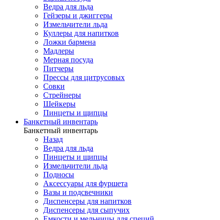
Ведра для льда
Гейзеры и джиггеры
Измельчители льда
Куллеры для напитков
Ложки бармена
Мадлеры
Мерная посуда
Питчеры
Прессы для цитрусовых
Совки
Стрейнеры
Шейкеры
Пинцеты и щипцы
Банкетный инвентарь
Банкетный инвентарь
Назад
Ведра для льда
Пинцеты и щипцы
Измельчители льда
Подносы
Аксессуары для фуршета
Вазы и подсвечники
Диспенсеры для напитков
Диспенсеры для сыпучих
Емкости и мельницы для специй