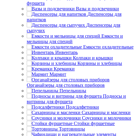
фуршета
Вазы и подсвечники
Диспенсеры для
напитков
Диспенсеры для
сыпучих
Емкости и
мельницы для специй
Емкости охладительные
Инвентарь
Колпаки и крышки
Корзины и хлебницы
Креманки
Мармит
Органайзеры для столовых приборов
Пепельницы
Подносы и
витрины для фуршета
Подсалфетники
Сахарницы и масленки
Соусники и молочники
Стойки фуршетные
Тортовницы