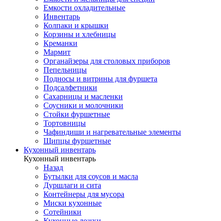
Емкости охладительные
Инвентарь
Колпаки и крышки
Корзины и хлебницы
Креманки
Мармит
Органайзеры для столовых приборов
Пепельницы
Подносы и витрины для фуршета
Подсалфетники
Сахарницы и масленки
Соусники и молочники
Стойки фуршетные
Тортовницы
Чафиндиши и нагревательные элементы
Щипцы фуршетные
Кухонный инвентарь
Кухонный инвентарь
Назад
Бутылки для соусов и масла
Дуршлаги и сита
Контейнеры для мусора
Миски кухонные
Сотейники
Кухонные ложки