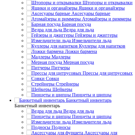
Штопоры и открывалки
Ящики и органайзеры
Аксесуары барные
Атомайзеры и риммеры
Барная посуда
Ведра для льда
Гейзеры и джиггеры
Измельчители льда
Куллеры для напитков
Ложки бармена
Мадлеры
Мерная посуда
Питчеры
Прессы для цитрусовых
Совки
Стрейнеры
Шейкеры
Пинцеты и щипцы
Банкетный инвентарь
Банкетный инвентарь
Ведра для льда
Пинцеты и щипцы
Измельчители льда
Подносы
Аксессуары для