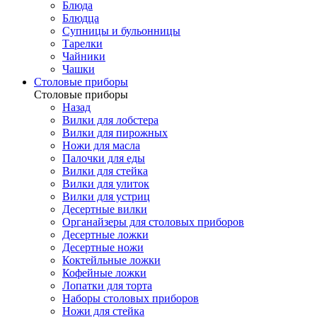
Блюда
Блюдца
Супницы и бульонницы
Тарелки
Чайники
Чашки
Cтоловые приборы
Cтоловые приборы
Назад
Вилки для лобстера
Вилки для пирожных
Ножи для масла
Палочки для еды
Вилки для стейка
Вилки для улиток
Вилки для устриц
Десертные вилки
Органайзеры для столовых приборов
Десертные ложки
Десертные ножи
Коктейльные ложки
Кофейные ложки
Лопатки для торта
Наборы столовых приборов
Ножи для стейка