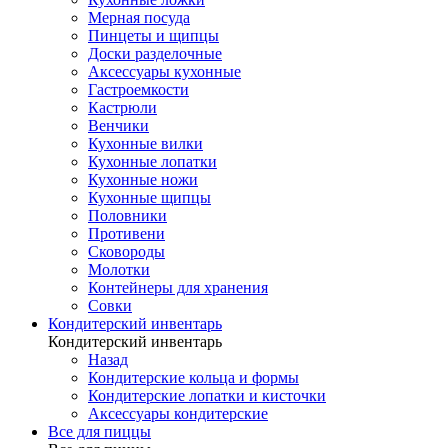
Мерная посуда
Пинцеты и щипцы
Доски разделочные
Аксессуары кухонные
Гастроемкости
Кастрюли
Венчики
Кухонные вилки
Кухонные лопатки
Кухонные ножи
Кухонные щипцы
Половники
Противени
Сковороды
Молотки
Контейнеры для хранения
Совки
Кондитерский инвентарь
Кондитерский инвентарь
Назад
Кондитерские кольца и формы
Кондитерские лопатки и кисточки
Аксессуары кондитерские
Все для пиццы