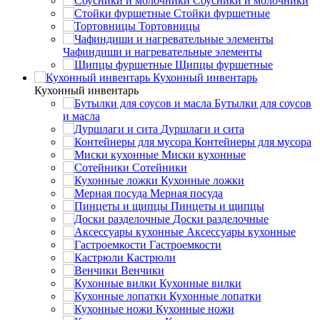
Соусники и молочники
Стойки фуршетные
Тортовницы
Чафиндиши и нагревательные элементы
Щипцы фуршетные
Кухонный инвентарь
Кухонный инвентарь
Бутылки для соусов
и масла
Дуршлаги и сита
Контейнеры для мусора
Миски кухонные
Сотейники
Кухонные ложки
Мерная посуда
Пинцеты и щипцы
Доски разделочные
Аксессуары кухонные
Гастроемкости
Кастрюли
Венчики
Кухонные вилки
Кухонные лопатки
Кухонные ножи