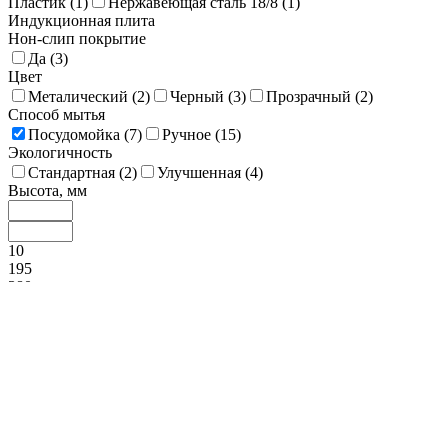
Пластик (
1
)
Нержавеющая сталь 18/8 (
1
)
Индукционная плита
Нон-слип покрытие
Да (
3
)
Цвет
Металический (
2
)
Черный (
3
)
Прозрачный (
2
)
Способ мытья
Посудомойка (
7
)
Ручное (
15
)
Экологичность
Стандартная (
2
)
Улучшенная (
4
)
Высота, мм
10
195
380
565
750
Диаметр, мм
95
139
183