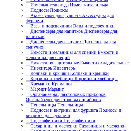
Измельчители льда
Подносы
Аксессуары для
фуршета
Вазы и подсвечники
Диспенсеры для
напитков
Диспенсеры для
сыпучих
Емкости и
мельницы для специй
Емкости охладительные
Инвентарь
Колпаки и крышки
Корзины и хлебницы
Креманки
Мармит
Органайзеры для столовых приборов
Пепельницы
Подносы и
витрины для фуршета
Подсалфетники
Сахарницы и масленки