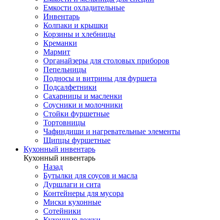
Емкости охладительные
Инвентарь
Колпаки и крышки
Корзины и хлебницы
Креманки
Мармит
Органайзеры для столовых приборов
Пепельницы
Подносы и витрины для фуршета
Подсалфетники
Сахарницы и масленки
Соусники и молочники
Стойки фуршетные
Тортовницы
Чафиндиши и нагревательные элементы
Щипцы фуршетные
Кухонный инвентарь
Кухонный инвентарь
Назад
Бутылки для соусов и масла
Дуршлаги и сита
Контейнеры для мусора
Миски кухонные
Сотейники
Кухонные ложки