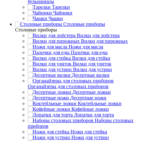
бульонницы
Тарелки
Чайники
Чашки
Cтоловые приборы
Cтоловые приборы
Вилки для лобстера
Вилки для пирожных
Ножи для масла
Палочки для еды
Вилки для стейка
Вилки для улиток
Вилки для устриц
Десертные вилки
Органайзеры для столовых приборов
Десертные ложки
Десертные ножи
Коктейльные ложки
Кофейные ложки
Лопатки для торта
Наборы столовых
приборов
Ножи для стейка
Ножи для устриц