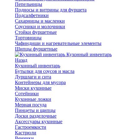
Пепельницы
Подносы и витрины для фуршета
Подсалфетники
Сахарницы и масленки
Соусники и молочники
Стойки фуршетные
Тортовницы
Чафиндиши и нагревательные элементы
Щипцы фуршетные
Кухонный инвентарь
Назад
Кухонный инвентарь
Бутылки для соусов и масла
Дуршлаги и сита
Контейнеры для мусора
Миски кухонные
Сотейники
Кухонные ложки
Мерная посуда
Пинцеты и щипцы
Доски разделочные
Аксессуары кухонные
Гастроемкости
Кастрюли
Венчики