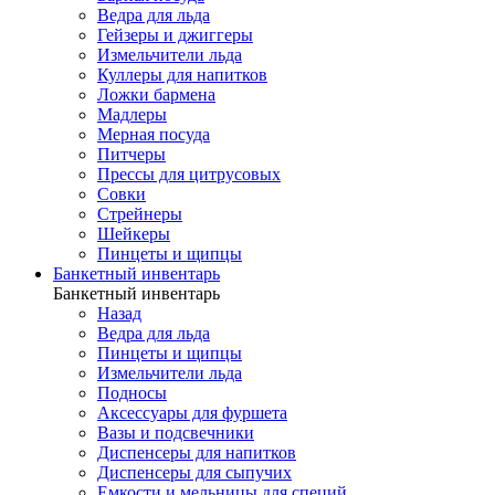
Ведра для льда
Гейзеры и джиггеры
Измельчители льда
Куллеры для напитков
Ложки бармена
Мадлеры
Мерная посуда
Питчеры
Прессы для цитрусовых
Совки
Стрейнеры
Шейкеры
Пинцеты и щипцы
Банкетный инвентарь
Банкетный инвентарь
Назад
Ведра для льда
Пинцеты и щипцы
Измельчители льда
Подносы
Аксессуары для фуршета
Вазы и подсвечники
Диспенсеры для напитков
Диспенсеры для сыпучих
Емкости и мельницы для специй