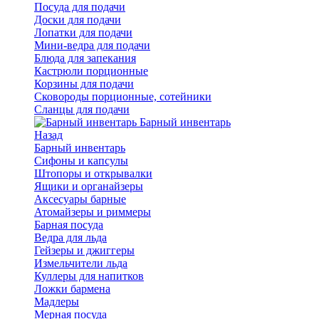
Посуда для подачи
Доски для подачи
Лопатки для подачи
Мини-ведра для подачи
Блюда для запекания
Кастрюли порционные
Корзины для подачи
Сковороды порционные, сотейники
Сланцы для подачи
Барный инвентарь
Назад
Барный инвентарь
Сифоны и капсулы
Штопоры и открывалки
Ящики и органайзеры
Аксесуары барные
Атомайзеры и риммеры
Барная посуда
Ведра для льда
Гейзеры и джиггеры
Измельчители льда
Куллеры для напитков
Ложки бармена
Мадлеры
Мерная посуда