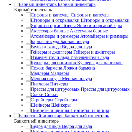
Барный инвентарь
Барный инвентарь
Сифоны и капсулы
Штопоры и открывалки
Ящики и органайзеры
Аксесуары барные
Атомайзеры и риммеры
Барная посуда
Ведра для льда
Гейзеры и джиггеры
Измельчители льда
Куллеры для напитков
Ложки бармена
Мадлеры
Мерная посуда
Питчеры
Прессы для цитрусовых
Совки
Стрейнеры
Шейкеры
Пинцеты и щипцы
Банкетный инвентарь
Банкетный инвентарь
Ведра для льда
Пинцеты и щипцы