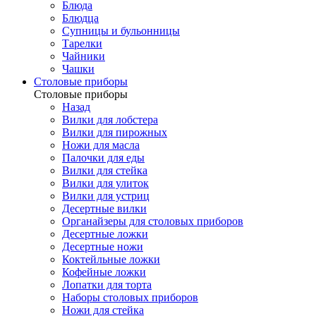
Блюда
Блюдца
Супницы и бульонницы
Тарелки
Чайники
Чашки
Cтоловые приборы
Cтоловые приборы
Назад
Вилки для лобстера
Вилки для пирожных
Ножи для масла
Палочки для еды
Вилки для стейка
Вилки для улиток
Вилки для устриц
Десертные вилки
Органайзеры для столовых приборов
Десертные ложки
Десертные ножи
Коктейльные ложки
Кофейные ложки
Лопатки для торта
Наборы столовых приборов
Ножи для стейка