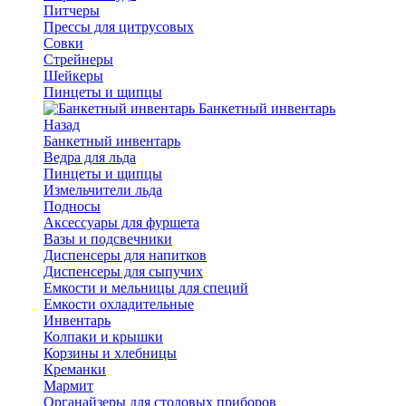
Питчеры
Прессы для цитрусовых
Совки
Стрейнеры
Шейкеры
Пинцеты и щипцы
Банкетный инвентарь
Назад
Банкетный инвентарь
Ведра для льда
Пинцеты и щипцы
Измельчители льда
Подносы
Аксессуары для фуршета
Вазы и подсвечники
Диспенсеры для напитков
Диспенсеры для сыпучих
Емкости и мельницы для специй
Емкости охладительные
Инвентарь
Колпаки и крышки
Корзины и хлебницы
Креманки
Мармит
Органайзеры для столовых приборов