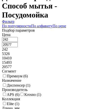
Способ мытья -
Посудомойка
Фильтр
По популярности
По алфавиту
По цене
Подбор параметров
Цена
242
5326
10410
15493
20577
Сегмент
Премиум (
6
)
Назначение
Диспенсер (
1
)
Производитель
APS (
6
)
Krosno (
1
)
Коллекция
Elite (
1
)
Длина, мм