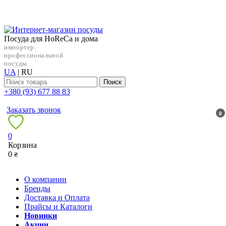
Посуда для HoReCa и дома
импортер
профессиональной
посуды
UA
|
RU
Поиск
+38‎0 (93) 677 88 83
Заказать звонок
0
0
Корзина
0
₴
О компании
Бренды
Доставка и Оплата
Прайсы и Каталоги
Новинки
Акции