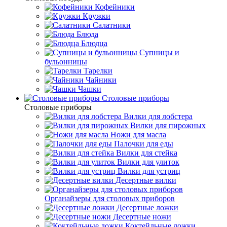
Кофейники
Кружки
Салатники
Блюда
Блюдца
Супницы и
бульонницы
Тарелки
Чайники
Чашки
Cтоловые приборы
Cтоловые приборы
Вилки для лобстера
Вилки для пирожных
Ножи для масла
Палочки для еды
Вилки для стейка
Вилки для улиток
Вилки для устриц
Десертные вилки
Органайзеры для столовых приборов
Десертные ложки
Десертные ножи
Коктейльные ложки