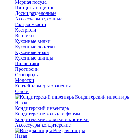
Мерная посуда
Пинцеты и щипцы
Доски разделочные
Аксессуары кухонные
Гастроемкости
Кастрюли
Венчики
Кухонные вилки
Кухонные лопатки
Кухонные ножи
Кухонные щипцы
Половники
Противени
Сковороды
Молотки
Контейнеры для хранения
Совки
Кондитерский инвентарь
Назад
Кондитерский инвентарь
Кондитерские кольца и формы
Кондитерские лопатки и кисточки
Аксессуары кондитерские
Все для пиццы
Назад