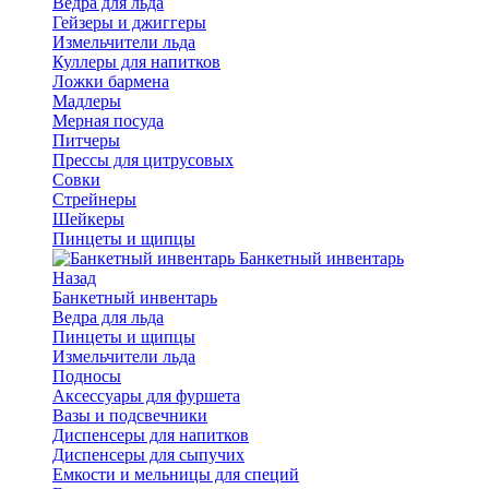
Ведра для льда
Гейзеры и джиггеры
Измельчители льда
Куллеры для напитков
Ложки бармена
Мадлеры
Мерная посуда
Питчеры
Прессы для цитрусовых
Совки
Стрейнеры
Шейкеры
Пинцеты и щипцы
Банкетный инвентарь
Назад
Банкетный инвентарь
Ведра для льда
Пинцеты и щипцы
Измельчители льда
Подносы
Аксессуары для фуршета
Вазы и подсвечники
Диспенсеры для напитков
Диспенсеры для сыпучих
Емкости и мельницы для специй