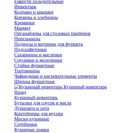
Емкости охладительные
Инвентарь
Колпаки и крышки
Корзины и хлебницы
Креманки
Мармит
Органайзеры для столовых приборов
Пепельницы
Подносы и витрины для фуршета
Подсалфетники
Сахарницы и масленки
Соусники и молочники
Стойки фуршетные
Тортовницы
Чафиндиши и нагревательные элементы
Щипцы фуршетные
Кухонный инвентарь
Назад
Кухонный инвентарь
Бутылки для соусов и масла
Дуршлаги и сита
Контейнеры для мусора
Миски кухонные
Сотейники
Кухонные ложки