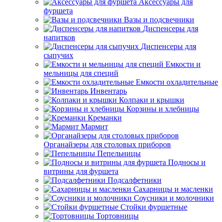
Аксессуары для
фуршета
Вазы и подсвечники
Диспенсеры для
напитков
Диспенсеры для
сыпучих
Емкости и
мельницы для специй
Емкости охладительные
Инвентарь
Колпаки и крышки
Корзины и хлебницы
Креманки
Мармит
Органайзеры для столовых приборов
Пепельницы
Подносы и
витрины для фуршета
Подсалфетники
Сахарницы и масленки
Соусники и молочники
Стойки фуршетные
Тортовницы