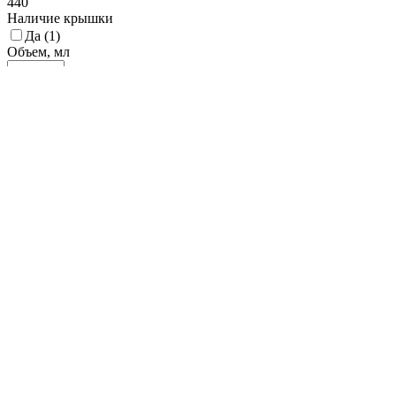
440
Наличие крышки
Да (
1
)
Объем, мл
3
2502
5002
7501
10000
Доп. материал
Нержавеющая сталь (
1
)
Материал
Акрил (
1
)
Нон-слип покрытие
Цвет
Черный (
1
)
Способ мытья
Ручное (
1
)
Экологичность
Стандартная (
1
)
Высота, мм