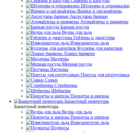
Сифоны и капсулы
Штопоры и открывалки
Ящики и органайзеры
Аксесуары барные
Атомайзеры и риммеры
Барная посуда
Ведра для льда
Гейзеры и джиггеры
Измельчители льда
Куллеры для напитков
Ложки бармена
Мадлеры
Мерная посуда
Питчеры
Прессы для цитрусовых
Совки
Стрейнеры
Шейкеры
Пинцеты и щипцы
Банкетный инвентарь
Банкетный инвентарь
Ведра для льда
Пинцеты и щипцы
Измельчители льда
Подносы