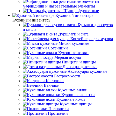
Чафиндиши и нагревательные элементы
Щипцы фуршетные
Кухонный инвентарь
Кухонный инвентарь
Бутылки для соусов
и масла
Дуршлаги и сита
Контейнеры для мусора
Миски кухонные
Сотейники
Кухонные ложки
Мерная посуда
Пинцеты и щипцы
Доски разделочные
Аксессуары кухонные
Гастроемкости
Кастрюли
Венчики
Кухонные вилки
Кухонные лопатки
Кухонные ножи
Кухонные щипцы
Половники
Противени