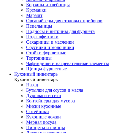
Корзины и хлебницы
Креманки
Мармит
Органайзеры для столовых приборов
Пепельницы
Подносы и витрины для фуршета
Подсалфетники
Сахарницы и масленки
Соусники и молочники
Стойки фуршетные
Тортовницы
Чафиндиши и нагревательные элементы
Щипцы фуршетные
Кухонный инвентарь
Кухонный инвентарь
Назад
Бутылки для соусов и масла
Дуршлаги и сита
Контейнеры для мусора
Миски кухонные
Сотейники
Кухонные ложки
Мерная посуда
Пинцеты и щипцы
Доски разделочные