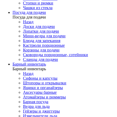
Стопки и рюмки
Чашки из стекла
Посуда для подачи
Посуда для подачи
Назад
Доски для подачи
Лопатки для подачи
Мини-ведра для подачи
Блюда для запекания
Кастрюли порционные
Корзины для подачи
Сковороды порционные, сотейники
Сланцы для подачи
Барный инвентарь
Барный инвентарь
Назад
Сифоны и капсулы
Штопоры и открывалки
Ящики и органайзеры
Аксесуары барные
Атомайзеры и риммеры
Барная посуда
Ведра для льда
Гейзеры и джиггеры
Измельчители льда