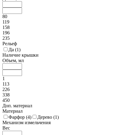
80
119
158
196
235
Рельеф
Да (
1
)
Наличие крышки
Объем, мл
1
113
226
338
450
Доп. материал
Материал
Фарфор (
4
)
Дерево (
1
)
Механизм измельчения
Вес