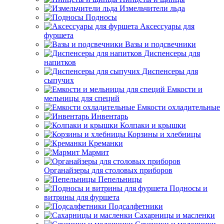
Измельчители льда
Подносы
Аксессуары для
фуршета
Вазы и подсвечники
Диспенсеры для
напитков
Диспенсеры для
сыпучих
Емкости и
мельницы для специй
Емкости охладительные
Инвентарь
Колпаки и крышки
Корзины и хлебницы
Креманки
Мармит
Органайзеры для столовых приборов
Пепельницы
Подносы и
витрины для фуршета
Подсалфетники
Сахарницы и масленки