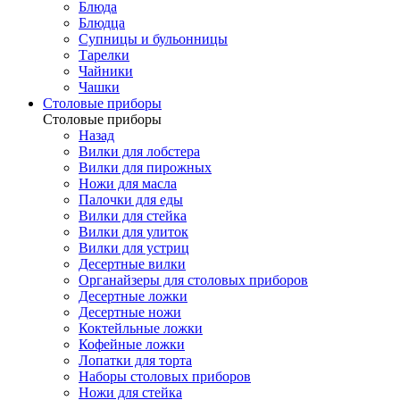
Блюда
Блюдца
Супницы и бульонницы
Тарелки
Чайники
Чашки
Cтоловые приборы
Cтоловые приборы
Назад
Вилки для лобстера
Вилки для пирожных
Ножи для масла
Палочки для еды
Вилки для стейка
Вилки для улиток
Вилки для устриц
Десертные вилки
Органайзеры для столовых приборов
Десертные ложки
Десертные ножи
Коктейльные ложки
Кофейные ложки
Лопатки для торта
Наборы столовых приборов
Ножи для стейка