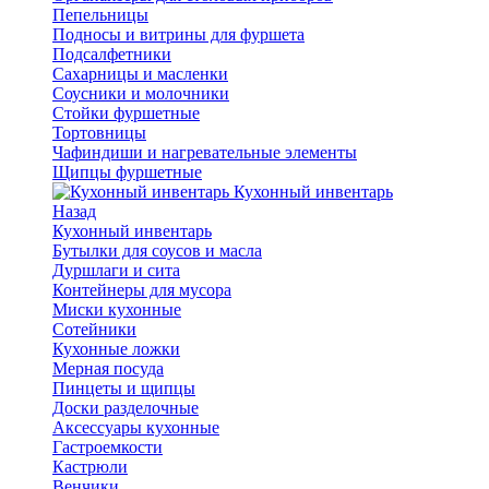
Пепельницы
Подносы и витрины для фуршета
Подсалфетники
Сахарницы и масленки
Соусники и молочники
Стойки фуршетные
Тортовницы
Чафиндиши и нагревательные элементы
Щипцы фуршетные
Кухонный инвентарь
Назад
Кухонный инвентарь
Бутылки для соусов и масла
Дуршлаги и сита
Контейнеры для мусора
Миски кухонные
Сотейники
Кухонные ложки
Мерная посуда
Пинцеты и щипцы
Доски разделочные
Аксессуары кухонные
Гастроемкости
Кастрюли
Венчики