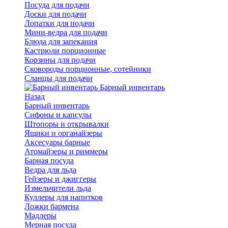
Посуда для подачи
Доски для подачи
Лопатки для подачи
Мини-ведра для подачи
Блюда для запекания
Кастрюли порционные
Корзины для подачи
Сковороды порционные, сотейники
Сланцы для подачи
Барный инвентарь
Назад
Барный инвентарь
Сифоны и капсулы
Штопоры и открывалки
Ящики и органайзеры
Аксесуары барные
Атомайзеры и риммеры
Барная посуда
Ведра для льда
Гейзеры и джиггеры
Измельчители льда
Куллеры для напитков
Ложки бармена
Мадлеры
Мерная посуда