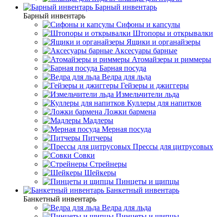
Барный инвентарь
Барный инвентарь
Сифоны и капсулы
Штопоры и открывалки
Ящики и органайзеры
Аксесуары барные
Атомайзеры и риммеры
Барная посуда
Ведра для льда
Гейзеры и джиггеры
Измельчители льда
Куллеры для напитков
Ложки бармена
Мадлеры
Мерная посуда
Питчеры
Прессы для цитрусовых
Совки
Стрейнеры
Шейкеры
Пинцеты и щипцы
Банкетный инвентарь
Банкетный инвентарь
Ведра для льда
Пинцеты и щипцы