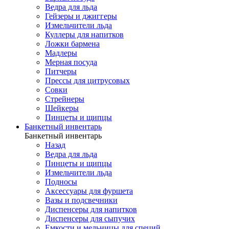
Ведра для льда
Гейзеры и джиггеры
Измельчители льда
Куллеры для напитков
Ложки бармена
Мадлеры
Мерная посуда
Питчеры
Прессы для цитрусовых
Совки
Стрейнеры
Шейкеры
Пинцеты и щипцы
Банкетный инвентарь
Банкетный инвентарь
Назад
Ведра для льда
Пинцеты и щипцы
Измельчители льда
Подносы
Аксессуары для фуршета
Вазы и подсвечники
Диспенсеры для напитков
Диспенсеры для сыпучих
Емкости и мельницы для специй