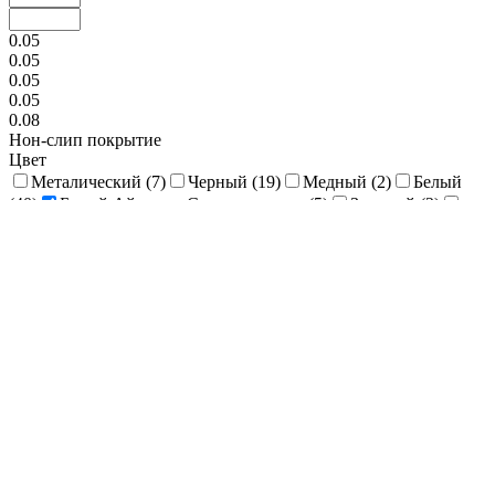
0.05
0.05
0.05
0.05
0.08
Нон-слип покрытие
Цвет
Металический (
7
)
Черный (
19
)
Медный (
2
)
Белый
(
40
)
Белый Айвори - Слоновая кость (
5
)
Зеленый (
2
)
Синий (
2
)
Серый (
9
)
Дерево (
12
)
Голубой (
3
)
Коричневый (
29
)
Красный (
3
)
Прозрачный (
12
)
Терракот (
1
)
Петрушка / Шалфей (
1
)
Черника/Чеснок (
1
)
Белый/Черный (
1
)
Способ мытья
Посудомойка (
4
)
Экологичность
Стандартная (
2
)
Улучшенная (
2
)
Высота, мм
6
255