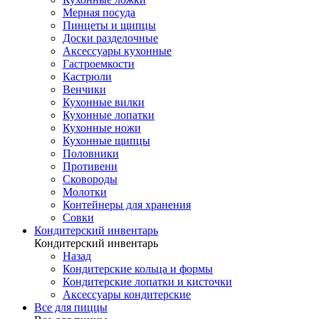
Мерная посуда
Пинцеты и щипцы
Доски разделочные
Аксессуары кухонные
Гастроемкости
Кастрюли
Венчики
Кухонные вилки
Кухонные лопатки
Кухонные ножи
Кухонные щипцы
Половники
Противени
Сковороды
Молотки
Контейнеры для хранения
Совки
Кондитерский инвентарь
Кондитерский инвентарь
Назад
Кондитерские кольца и формы
Кондитерские лопатки и кисточки
Аксессуары кондитерские
Все для пиццы