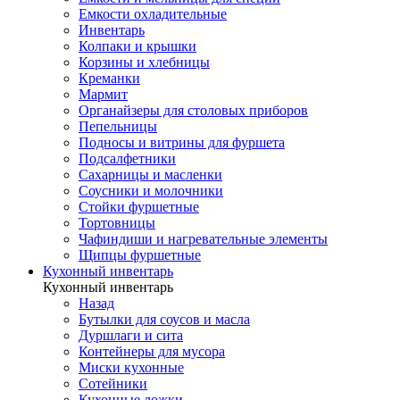
Емкости охладительные
Инвентарь
Колпаки и крышки
Корзины и хлебницы
Креманки
Мармит
Органайзеры для столовых приборов
Пепельницы
Подносы и витрины для фуршета
Подсалфетники
Сахарницы и масленки
Соусники и молочники
Стойки фуршетные
Тортовницы
Чафиндиши и нагревательные элементы
Щипцы фуршетные
Кухонный инвентарь
Кухонный инвентарь
Назад
Бутылки для соусов и масла
Дуршлаги и сита
Контейнеры для мусора
Миски кухонные
Сотейники
Кухонные ложки