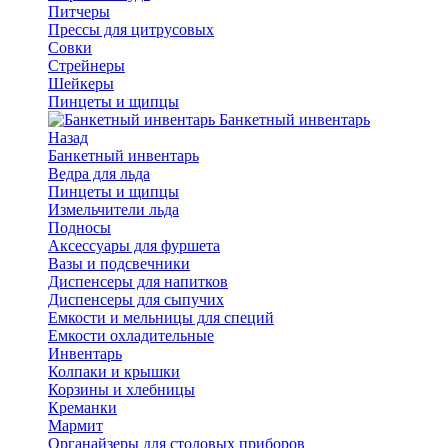
Питчеры
Прессы для цитрусовых
Совки
Стрейнеры
Шейкеры
Пинцеты и щипцы
Банкетный инвентарь
Назад
Банкетный инвентарь
Ведра для льда
Пинцеты и щипцы
Измельчители льда
Подносы
Аксессуары для фуршета
Вазы и подсвечники
Диспенсеры для напитков
Диспенсеры для сыпучих
Емкости и мельницы для специй
Емкости охладительные
Инвентарь
Колпаки и крышки
Корзины и хлебницы
Креманки
Мармит
Органайзеры для столовых приборов