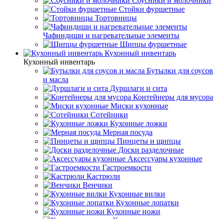
Соусники и молочники
Стойки фуршетные
Тортовницы
Чафиндиши и нагревательные элементы
Щипцы фуршетные
Кухонный инвентарь
Кухонный инвентарь
Бутылки для соусов
и масла
Дуршлаги и сита
Контейнеры для мусора
Миски кухонные
Сотейники
Кухонные ложки
Мерная посуда
Пинцеты и щипцы
Доски разделочные
Аксессуары кухонные
Гастроемкости
Кастрюли
Венчики
Кухонные вилки
Кухонные лопатки
Кухонные ножи