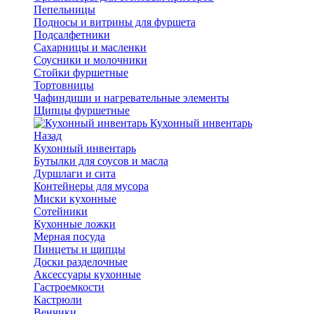
Пепельницы
Подносы и витрины для фуршета
Подсалфетники
Сахарницы и масленки
Соусники и молочники
Стойки фуршетные
Тортовницы
Чафиндиши и нагревательные элементы
Щипцы фуршетные
Кухонный инвентарь
Назад
Кухонный инвентарь
Бутылки для соусов и масла
Дуршлаги и сита
Контейнеры для мусора
Миски кухонные
Сотейники
Кухонные ложки
Мерная посуда
Пинцеты и щипцы
Доски разделочные
Аксессуары кухонные
Гастроемкости
Кастрюли
Венчики