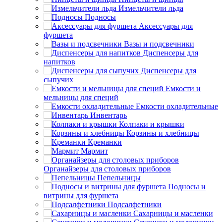
Измельчители льда
Подносы
Аксессуары для
фуршета
Вазы и подсвечники
Диспенсеры для
напитков
Диспенсеры для
сыпучих
Емкости и
мельницы для специй
Емкости охладительные
Инвентарь
Колпаки и крышки
Корзины и хлебницы
Креманки
Мармит
Органайзеры для столовых приборов
Пепельницы
Подносы и
витрины для фуршета
Подсалфетники
Сахарницы и масленки