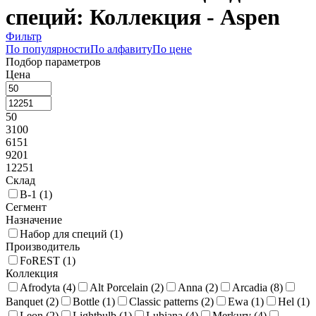
специй: Коллекция - Aspen
Фильтр
По популярности
По алфавиту
По цене
Подбор параметров
Цена
50
3100
6151
9201
12251
Склад
В-1 (
1
)
Сегмент
Назначение
Набор для специй (
1
)
Производитель
FoREST (
1
)
Коллекция
Afrodyta (
4
)
Alt Porcelain (
2
)
Anna (
2
)
Arcadia (
8
)
Banquet (
2
)
Bottle (
1
)
Classic patterns (
2
)
Ewa (
1
)
Hel (
1
)
Leon (
2
)
Lightbulb (
1
)
Lubiana (
4
)
Merkury (
4
)