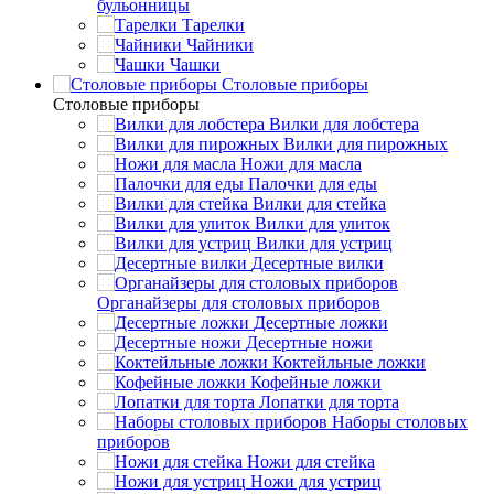
бульонницы
Тарелки
Чайники
Чашки
Cтоловые приборы
Cтоловые приборы
Вилки для лобстера
Вилки для пирожных
Ножи для масла
Палочки для еды
Вилки для стейка
Вилки для улиток
Вилки для устриц
Десертные вилки
Органайзеры для столовых приборов
Десертные ложки
Десертные ножи
Коктейльные ложки
Кофейные ложки
Лопатки для торта
Наборы столовых
приборов
Ножи для стейка
Ножи для устриц