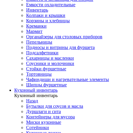
Емкости охладительные
Инвентарь
Колпаки и крышки
Корзины и хлебницы
Креманки
Мармит
Органайзеры для столовых приборов
Пепельницы
Подносы и витрины для фуршета
Подсалфетники
Сахарницы и масленки
Соусники и молочники
Стойки фуршетные
Тортовницы
Чафиндиши и нагревательные элементы
Щипцы фуршетные
Кухонный инвентарь
Кухонный инвентарь
Назад
Бутылки для соусов и масла
Дуршлаги и сита
Контейнеры для мусора
Миски кухонные
Сотейники
Кухонные ложки