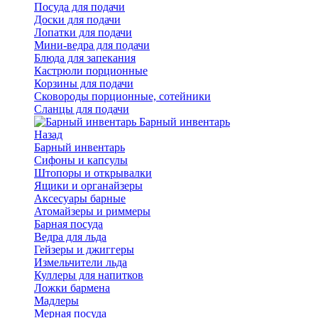
Посуда для подачи
Доски для подачи
Лопатки для подачи
Мини-ведра для подачи
Блюда для запекания
Кастрюли порционные
Корзины для подачи
Сковороды порционные, сотейники
Сланцы для подачи
Барный инвентарь
Назад
Барный инвентарь
Сифоны и капсулы
Штопоры и открывалки
Ящики и органайзеры
Аксесуары барные
Атомайзеры и риммеры
Барная посуда
Ведра для льда
Гейзеры и джиггеры
Измельчители льда
Куллеры для напитков
Ложки бармена
Мадлеры
Мерная посуда