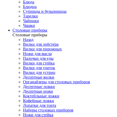
Блюда
Блюдца
Супницы и бульонницы
Тарелки
Чайники
Чашки
Cтоловые приборы
Cтоловые приборы
Назад
Вилки для лобстера
Вилки для пирожных
Ножи для масла
Палочки для еды
Вилки для стейка
Вилки для улиток
Вилки для устриц
Десертные вилки
Органайзеры для столовых приборов
Десертные ложки
Десертные ножи
Коктейльные ложки
Кофейные ложки
Лопатки для торта
Наборы столовых приборов
Ножи для стейка