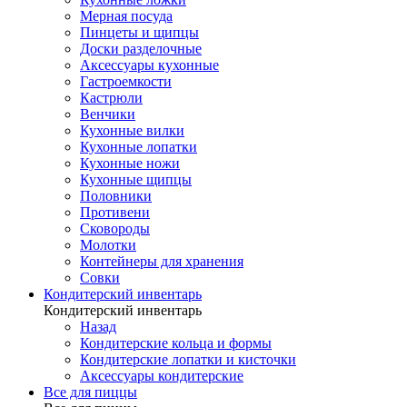
Мерная посуда
Пинцеты и щипцы
Доски разделочные
Аксессуары кухонные
Гастроемкости
Кастрюли
Венчики
Кухонные вилки
Кухонные лопатки
Кухонные ножи
Кухонные щипцы
Половники
Противени
Сковороды
Молотки
Контейнеры для хранения
Совки
Кондитерский инвентарь
Кондитерский инвентарь
Назад
Кондитерские кольца и формы
Кондитерские лопатки и кисточки
Аксессуары кондитерские
Все для пиццы