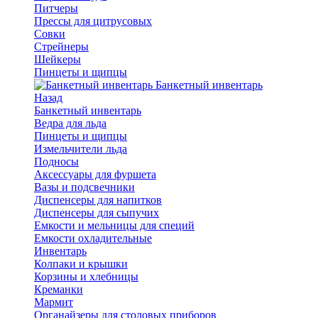
Питчеры
Прессы для цитрусовых
Совки
Стрейнеры
Шейкеры
Пинцеты и щипцы
Банкетный инвентарь
Назад
Банкетный инвентарь
Ведра для льда
Пинцеты и щипцы
Измельчители льда
Подносы
Аксессуары для фуршета
Вазы и подсвечники
Диспенсеры для напитков
Диспенсеры для сыпучих
Емкости и мельницы для специй
Емкости охладительные
Инвентарь
Колпаки и крышки
Корзины и хлебницы
Креманки
Мармит
Органайзеры для столовых приборов