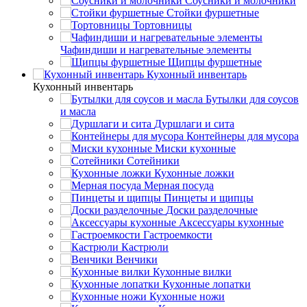
Соусники и молочники
Стойки фуршетные
Тортовницы
Чафиндиши и нагревательные элементы
Щипцы фуршетные
Кухонный инвентарь
Кухонный инвентарь
Бутылки для соусов
и масла
Дуршлаги и сита
Контейнеры для мусора
Миски кухонные
Сотейники
Кухонные ложки
Мерная посуда
Пинцеты и щипцы
Доски разделочные
Аксессуары кухонные
Гастроемкости
Кастрюли
Венчики
Кухонные вилки
Кухонные лопатки
Кухонные ножи