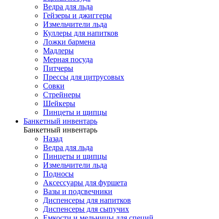
Ведра для льда
Гейзеры и джиггеры
Измельчители льда
Куллеры для напитков
Ложки бармена
Мадлеры
Мерная посуда
Питчеры
Прессы для цитрусовых
Совки
Стрейнеры
Шейкеры
Пинцеты и щипцы
Банкетный инвентарь
Банкетный инвентарь
Назад
Ведра для льда
Пинцеты и щипцы
Измельчители льда
Подносы
Аксессуары для фуршета
Вазы и подсвечники
Диспенсеры для напитков
Диспенсеры для сыпучих
Емкости и мельницы для специй