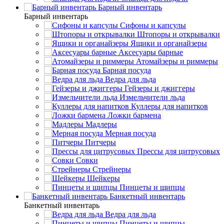
Барный инвентарь
Барный инвентарь
Сифоны и капсулы
Штопоры и открывалки
Ящики и органайзеры
Аксесуары барные
Атомайзеры и риммеры
Барная посуда
Ведра для льда
Гейзеры и джиггеры
Измельчители льда
Куллеры для напитков
Ложки бармена
Мадлеры
Мерная посуда
Питчеры
Прессы для цитрусовых
Совки
Стрейнеры
Шейкеры
Пинцеты и щипцы
Банкетный инвентарь
Банкетный инвентарь
Ведра для льда
Пинцеты и щипцы