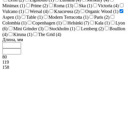
Minimax (
1
)
Prime (
2
)
Roma (
13
)
Ska (
1
)
Victoria (
4
)
Vulcano (
1
)
Wersal (
4
)
Класична (
2
)
Organic Wood (
1
)
Aspen (
1
)
Table (
1
)
Modern Terracotta (
1
)
Paris (
2
)
Colombia (
1
)
Copenhagen (
1
)
Helsinki (
7
)
Kala (
1
)
Lyon
(
6
)
Mini Grinder (
3
)
Stockholm (
1
)
Lemberg (
2
)
Boullion
(
4
)
Kiruna (
1
)
The Grid (
4
)
Длина, мм
80
119
158
196
235
Рельеф
Наличие крышки
Объем, мл
1
113
226
338