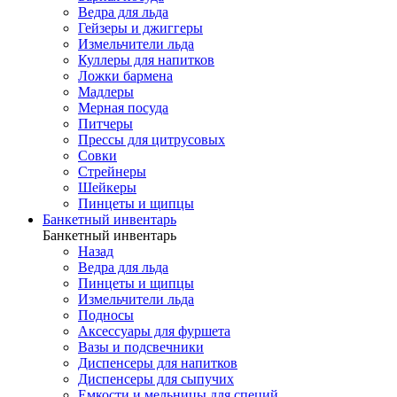
Ведра для льда
Гейзеры и джиггеры
Измельчители льда
Куллеры для напитков
Ложки бармена
Мадлеры
Мерная посуда
Питчеры
Прессы для цитрусовых
Совки
Стрейнеры
Шейкеры
Пинцеты и щипцы
Банкетный инвентарь
Банкетный инвентарь
Назад
Ведра для льда
Пинцеты и щипцы
Измельчители льда
Подносы
Аксессуары для фуршета
Вазы и подсвечники
Диспенсеры для напитков
Диспенсеры для сыпучих
Емкости и мельницы для специй