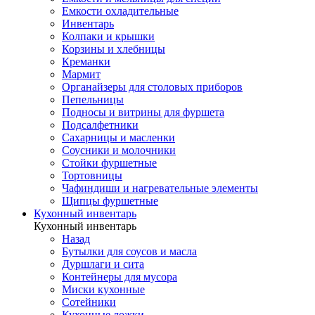
Емкости охладительные
Инвентарь
Колпаки и крышки
Корзины и хлебницы
Креманки
Мармит
Органайзеры для столовых приборов
Пепельницы
Подносы и витрины для фуршета
Подсалфетники
Сахарницы и масленки
Соусники и молочники
Стойки фуршетные
Тортовницы
Чафиндиши и нагревательные элементы
Щипцы фуршетные
Кухонный инвентарь
Кухонный инвентарь
Назад
Бутылки для соусов и масла
Дуршлаги и сита
Контейнеры для мусора
Миски кухонные
Сотейники
Кухонные ложки