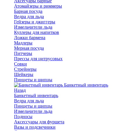
Аксесуары барные
Атомайзеры и риммеры
Барная посуда
Ведра для льда
Гейзеры и джиггеры
Измельчители льда
Куллеры для напитков
Ложки бармена
Мадлеры
Мерная посуда
Питчеры
Прессы для цитрусовых
Совки
Стрейнеры
Шейкеры
Пинцеты и щипцы
Банкетный инвентарь
Назад
Банкетный инвентарь
Ведра для льда
Пинцеты и щипцы
Измельчители льда
Подносы
Аксессуары для фуршета
Вазы и подсвечники