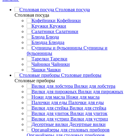
Столовая посуда
Столовая посуда
Кофейники
Кружки
Салатники
Блюда
Блюдца
Супницы и
бульонницы
Тарелки
Чайники
Чашки
Cтоловые приборы
Cтоловые приборы
Вилки для лобстера
Вилки для пирожных
Ножи для масла
Палочки для еды
Вилки для стейка
Вилки для улиток
Вилки для устриц
Десертные вилки
Органайзеры для столовых приборов