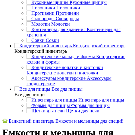
Кухонные щипцы
Половники
Противени
Сковороды
Молотки
Контейнеры для
хранения
Совки
Кондитерский инвентарь
Кондитерский инвентарь
Кондитерские
кольца и формы
Кондитерские лопатки и кисточки
Аксессуары
кондитерские
Все для пиццы
Все для пиццы
Инвентарь для пиццы
Формы для пиццы
Щетки для печи
Банкетный инвентарь
Емкости и мельницы для специй
Емкости и мельницы для