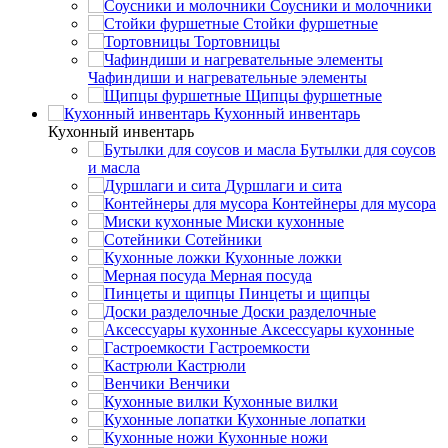
Соусники и молочники
Стойки фуршетные
Тортовницы
Чафиндиши и нагревательные элементы
Щипцы фуршетные
Кухонный инвентарь
Кухонный инвентарь
Бутылки для соусов
и масла
Дуршлаги и сита
Контейнеры для мусора
Миски кухонные
Сотейники
Кухонные ложки
Мерная посуда
Пинцеты и щипцы
Доски разделочные
Аксессуары кухонные
Гастроемкости
Кастрюли
Венчики
Кухонные вилки
Кухонные лопатки
Кухонные ножи