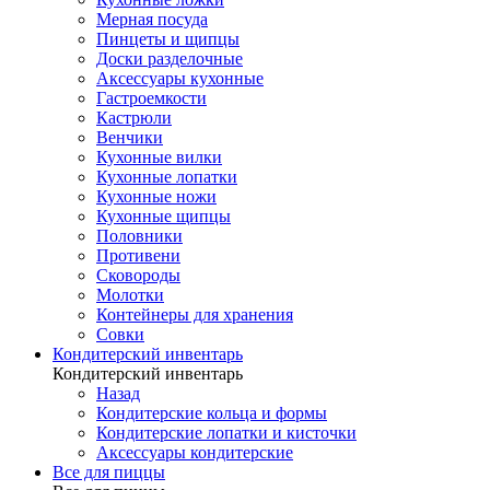
Мерная посуда
Пинцеты и щипцы
Доски разделочные
Аксессуары кухонные
Гастроемкости
Кастрюли
Венчики
Кухонные вилки
Кухонные лопатки
Кухонные ножи
Кухонные щипцы
Половники
Противени
Сковороды
Молотки
Контейнеры для хранения
Совки
Кондитерский инвентарь
Кондитерский инвентарь
Назад
Кондитерские кольца и формы
Кондитерские лопатки и кисточки
Аксессуары кондитерские
Все для пиццы