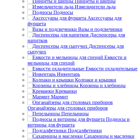
Пинцеты и щипцы
Измельчители льда
Подносы
Аксессуары для
фуршета
Вазы и подсвечники
Диспенсеры для
напитков
Диспенсеры для
сыпучих
Емкости и
мельницы для специй
Емкости охладительные
Инвентарь
Колпаки и крышки
Корзины и хлебницы
Креманки
Мармит
Органайзеры для столовых приборов
Пепельницы
Подносы и
витрины для фуршета
Подсалфетники
Сахарницы и масленки