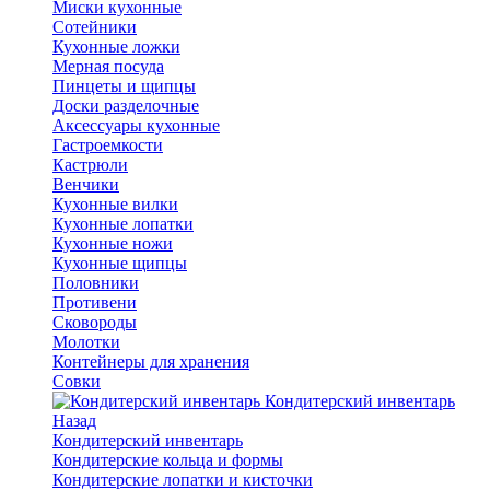
Миски кухонные
Сотейники
Кухонные ложки
Мерная посуда
Пинцеты и щипцы
Доски разделочные
Аксессуары кухонные
Гастроемкости
Кастрюли
Венчики
Кухонные вилки
Кухонные лопатки
Кухонные ножи
Кухонные щипцы
Половники
Противени
Сковороды
Молотки
Контейнеры для хранения
Совки
Кондитерский инвентарь
Назад
Кондитерский инвентарь
Кондитерские кольца и формы
Кондитерские лопатки и кисточки