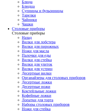
Блюда
Блюдца
Супницы и бульонницы
Тарелки
Чайники
Чашки
Cтоловые приборы
Cтоловые приборы
Назад
Вилки для лобстера
Вилки для пирожных
Ножи для масла
Палочки для еды
Вилки для стейка
Вилки для улиток
Вилки для устриц
Десертные вилки
Органайзеры для столовых приборов
Десертные ложки
Десертные ножи
Коктейльные ложки
Кофейные ложки
Лопатки для торта
Наборы столовых приборов
Ножи для стейка