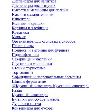
Диспенсеры для напитков
Диспенсеры для сыпучих
Емкости и мельницы для специй
Емкости охладительные
Инвентарь
Колпаки и крышки
Корзины и хлебницы
Креманки
Мармит
Органайзеры для столовых приборов
Пепельницы
Подносы и витрины для фуршета
Подсалфетники
Сахарницы и масленки
Соусники и молочники
Стойки фуршетные
Тортовницы
Чафиндиши и нагревательные элементы
Щипцы фуршетные
Кухонный инвентарь
Назад
Кухонный инвентарь
Бутылки для соусов и масла
Дуршлаги и сита
Контейнеры для мусора