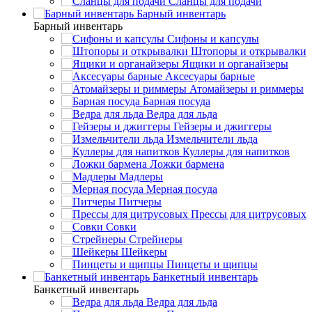
Сланцы для подачи
Барный инвентарь
Барный инвентарь
Сифоны и капсулы
Штопоры и открывалки
Ящики и органайзеры
Аксесуары барные
Атомайзеры и риммеры
Барная посуда
Ведра для льда
Гейзеры и джиггеры
Измельчители льда
Куллеры для напитков
Ложки бармена
Мадлеры
Мерная посуда
Питчеры
Прессы для цитрусовых
Совки
Стрейнеры
Шейкеры
Пинцеты и щипцы
Банкетный инвентарь
Банкетный инвентарь
Ведра для льда