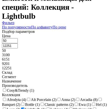
специй: Коллекция -
Lightbulb
Фильтр
По популярности
По алфавиту
По цене
Подбор параметров
Цена
50
3100
6151
9201
12251
Склад
Сегмент
Назначение
Производитель
Cosy&Trendy (
1
)
Коллекция
Afrodyta (
4
)
Alt Porcelain (
2
)
Anna (
2
)
Arcadia (
8
)
Banquet (
2
)
Bottle (
1
)
Classic patterns (
2
)
Ewa (
1
)
Hel (
1
)