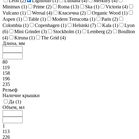
Leon (
2
)
Lightbulb (
1
)
Lubiana (
4
)
Merkury (
4
)
Minimax (
1
)
Prime (
2
)
Roma (
13
)
Ska (
1
)
Victoria (
4
)
Vulcano (
1
)
Wersal (
4
)
Класична (
2
)
Organic Wood (
1
)
Aspen (
1
)
Table (
1
)
Modern Terracotta (
1
)
Paris (
2
)
Colombia (
1
)
Copenhagen (
1
)
Helsinki (
7
)
Kala (
1
)
Lyon
(
6
)
Mini Grinder (
3
)
Stockholm (
1
)
Lemberg (
2
)
Boullion
(
4
)
Kiruna (
1
)
The Grid (
4
)
Длина, мм
80
119
158
196
235
Рельеф
Наличие крышки
Да (
1
)
Объем, мл
1
113
226